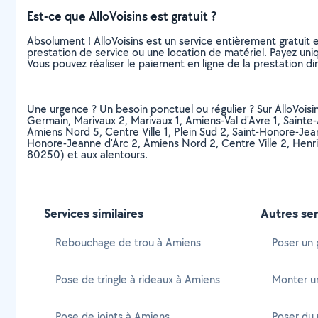
Est-ce que AlloVoisins est gratuit ?
Absolument ! AlloVoisins est un service entièrement gratuit 
prestation de service ou une location de matériel. Payez uniq
Vous pouvez réaliser le paiement en ligne de la prestation di
Une urgence ? Un besoin ponctuel ou régulier ? Sur AlloVoisins
Germain, Marivaux 2, Marivaux 1, Amiens-Val d'Avre 1, Sainte
Amiens Nord 5, Centre Ville 1, Plein Sud 2, Saint-Honore-Jean
Honore-Jeanne d'Arc 2, Amiens Nord 2, Centre Ville 2, Henr
80250) et aux alentours.
Services similaires
Autres ser
Rebouchage de trou à Amiens
Poser un 
Pose de tringle à rideaux à Amiens
Monter un 
Pose de joints à Amiens
Poser du 