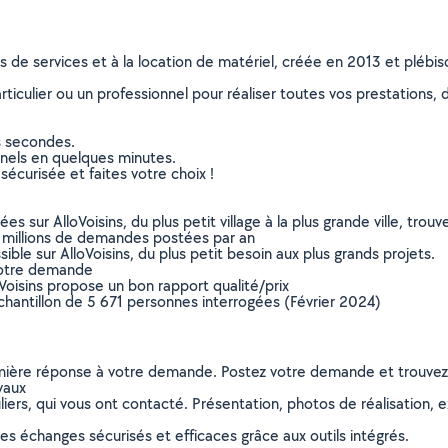
ns de services et à la location de matériel, créée en 2013 et plébi
culier ou un professionnel pour réaliser toutes vos prestations, d
s secondes.
nnels en quelques minutes.
sécurisée et faites votre choix !
sur AlloVoisins, du plus petit village à la plus grande ville, tro
 millions de demandes postées par an
ible sur AlloVoisins, du plus petit besoin aux plus grands projets.
votre demande
oVoisins propose un bon rapport qualité/prix
chantillon de 5 671 personnes interrogées (Février 2024)
remière réponse à votre demande. Postez votre demande et trouve
vaux
ers, qui vous ont contacté. Présentation, photos de réalisation, exp
s échanges sécurisés et efficaces grâce aux outils intégrés.