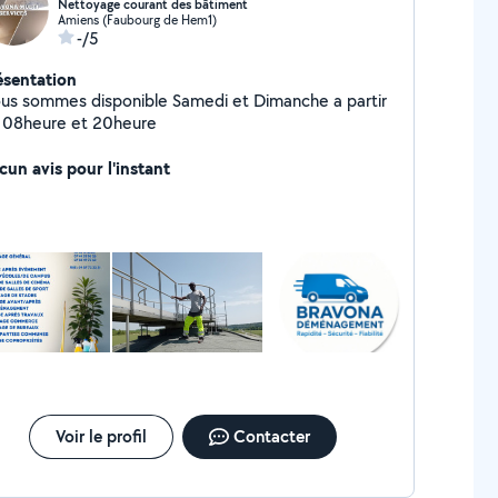
Nettoyage courant des bâtiment
Amiens (Faubourg de Hem1)
-/5
ésentation
us sommes disponible Samedi et Dimanche a partir
 08heure et 20heure
cun avis pour l'instant
Voir le profil
Contacter