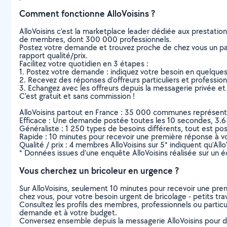
Comment fonctionne AlloVoisins ?
AlloVoisins c’est la marketplace leader dédiée aux prestatio
de membres, dont 300 000 professionnels.
Postez votre demande et trouvez proche de chez vous un parti
rapport qualité/prix.
Facilitez votre quotidien en 3 étapes :
1. Postez votre demande : indiquez votre besoin en quelque
2. Recevez des réponses d’offreurs particuliers et professio
3. Echangez avec les offreurs depuis la messagerie privée et 
C’est gratuit et sans commission !
AlloVoisins partout en France : 35 000 communes représentées 
Efficace : Une demande postée toutes les 10 secondes, 3.6
Généraliste : 1 250 types de besoins différents, tout est poss
Rapide : 10 minutes pour recevoir une première réponse à 
Qualité / prix : 4 membres AlloVoisins sur 5* indiquent qu’All
* Données issues d’une enquête AlloVoisins réalisée sur un é
Vous cherchez un bricoleur en urgence ?
Sur AlloVoisins, seulement 10 minutes pour recevoir une p
chez vous, pour votre besoin urgent de bricolage - petits tra
Consultez les profils des membres, professionnels ou particuli
demande et à votre budget.
Conversez ensemble depuis la messagerie AlloVoisins pour de