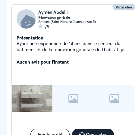
Particulier
Aymen Abdelli
Rénovation générale
Amiens (Saint-Honore-Jeanne d'Arc 5)
-/5
Présentation
Ayant une expérience de 14 ans dans le secteur du
bâtiment et de la rénovation générale de l habitat, je
vous propose mes services pour vos projets de travaux
et rénovation. N hésitez pas à me contacter pour
Aucun avis pour l'instant
toute question
Voir le profil
Contacter