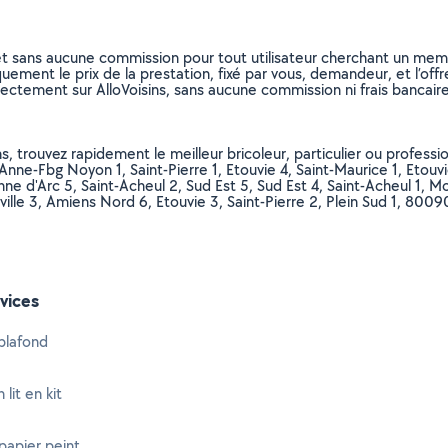
et sans aucune commission pour tout utilisateur cherchant un membre
uement le prix de la prestation, fixé par vous, demandeur, et l’offr
rectement sur AlloVoisins, sans aucune commission ni frais bancaire
, trouvez rapidement le meilleur bricoleur, particulier ou professio
-Anne-Fbg Noyon 1, Saint-Pierre 1, Etouvie 4, Saint-Maurice 1, Etou
ne d'Arc 5, Saint-Acheul 2, Sud Est 5, Sud Est 4, Saint-Acheul 1, M
iville 3, Amiens Nord 6, Etouvie 3, Saint-Pierre 2, Plein Sud 1,
vices
plafond
lit en kit
papier peint