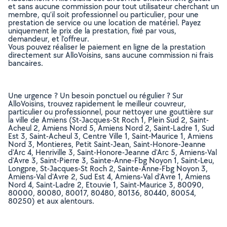
et sans aucune commission pour tout utilisateur cherchant un
membre, qu’il soit professionnel ou particulier, pour une
prestation de service ou une location de matériel. Payez
uniquement le prix de la prestation, fixé par vous,
demandeur, et l’offreur.
Vous pouvez réaliser le paiement en ligne de la prestation
directement sur AlloVoisins, sans aucune commission ni frais
bancaires.
Une urgence ? Un besoin ponctuel ou régulier ? Sur
AlloVoisins, trouvez rapidement le meilleur couvreur,
particulier ou professionnel, pour nettoyer une gouttière sur
la ville de Amiens (St-Jacques-St Roch 1, Plein Sud 2, Saint-
Acheul 2, Amiens Nord 5, Amiens Nord 2, Saint-Ladre 1, Sud
Est 3, Saint-Acheul 3, Centre Ville 1, Saint-Maurice 1, Amiens
Nord 3, Montieres, Petit Saint-Jean, Saint-Honore-Jeanne
d'Arc 4, Henriville 3, Saint-Honore-Jeanne d'Arc 5, Amiens-Val
d'Avre 3, Saint-Pierre 3, Sainte-Anne-Fbg Noyon 1, Saint-Leu,
Longpre, St-Jacques-St Roch 2, Sainte-Anne-Fbg Noyon 3,
Amiens-Val d'Avre 2, Sud Est 4, Amiens-Val d'Avre 1, Amiens
Nord 4, Saint-Ladre 2, Etouvie 1, Saint-Maurice 3, 80090,
80000, 80080, 80017, 80480, 80136, 80440, 80054,
80250) et aux alentours.