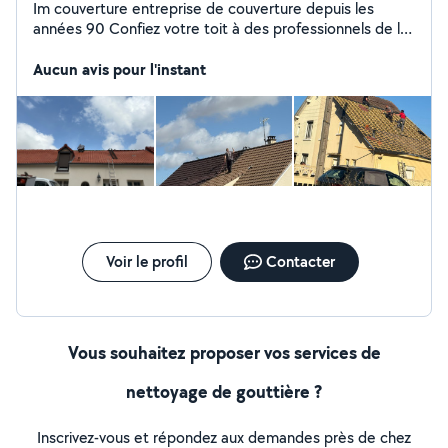
Im couverture entreprise de couverture depuis les
années 90 Confiez votre toit à des professionnels de la
couverture Chez Les Couvreurs de Amiens nous
sommes couvreur-zingueur depuis de nombreuses
Aucun avis pour l'instant
années
Voir le profil
Contacter
Vous souhaitez proposer vos services de
nettoyage de gouttière ?
Inscrivez-vous et répondez aux demandes près de chez