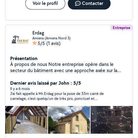
Voir le profil
Contacter
Entreprise
Erdag
Amiens (Amiens Nord 3)
5/5
(1 avis)
Présentation
À propos de nous Notre entreprise opère dans le
secteur du bâtiment avec une approche axée sur la
qualité, la fiabilité et le respect des délais. Nous
proposons des solutions modernes pour les projets de
Dernier avis laissé par John : 5/5
construction et de rénovation, en plaçant la satisfaction
Il y a 6 mois
J’ai fait appelle à Mr.Erdag pour la pose de 35m carré de
du client au cœur de notre travail. Nos services
carrelage, c’est quelqu’un de très pro, ponctuel et
Construction clé en main Rénovation et rénovation
sympathique. Je recommande fortement.
intérieure Travaux de façade intérieure et extérieure
Toiture et isolation Suivi et réalisation de projets Grâce
à notre équipe expérimentée et à l'utilisation de
matériaux de qualité, nous réalisons vos projets en
toute confiance.