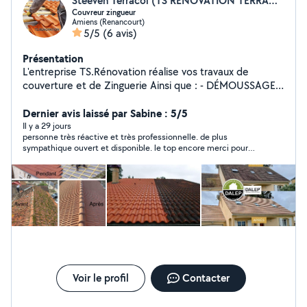
Steeven Terracol (TS RENOVATION TERRACOL)
Couvreur zingueur
Amiens (Renancourt)
5/5
(6 avis)
Présentation
L'entreprise TS.Rénovation réalise vos travaux de
couverture et de Zinguerie Ainsi que : - DÉMOUSSAGE
DE TOITURE - NETTOYAGE DE FAÇADE - PRODUIT
D'ÉTANCHÉITÉ HYDROFUGE SUR -FAÇADE ET TOITURE
Dernier avis laissé par Sabine : 5/5
- RAVALEMENT DE PEINTURE À BASE DE -RÉSINE SUR
Il y a 29 jours
personne très réactive et très professionnelle. de plus
(FAÇADE ET TOITURE) - RECHERCHE DE FUITE -
sympathique ouvert et disponible. le top encore merci pour
NETTOYAGE ET RÉPARATION DE -GOUTTIÈRE - POSE
votre travail
DE GOUTTIÈRE (ZINC/PVC ETC...) - RÉNOVATION DE
BOISERIES VOLET -CACHES-MOINEAUX -POSE DE
BARDAGE (PVC OU BOIS) - RÉPARATION DE FAÎTAGE
EN BÉTON OÙ EN -CLOSOIR VENTILÉ - INTERVENTION
D'URGENCE 24/24H -DEVIS ET DÉPLACEMENT
GRATUIT - POUR PLUS D'INFO, N'HÉSITEZ, PAS À ME -
CONTACTER.
Voir le profil
Contacter