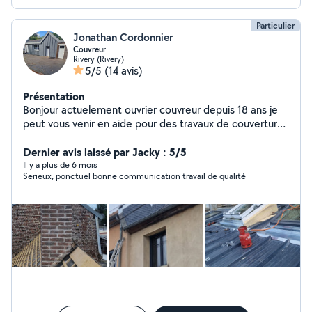
Particulier
Jonathan Cordonnier
Couvreur
Rivery (Rivery)
5/5
(14 avis)
Présentation
Bonjour actuelement ouvrier couvreur depuis 18 ans je
peut vous venir en aide pour des travaux de couverture .
N'hesiter pas a me contacter pour plus de
renseignement
Dernier avis laissé par Jacky : 5/5
Il y a plus de 6 mois
Serieux, ponctuel bonne communication travail de qualité