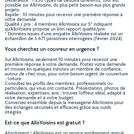
Généraliste : 1 250 types de besoins différents, tout est
possible sur AlloVoisins, du plus petit besoin aux plus grands
projets.
Rapide : 10 minutes pour recevoir une première réponse à
votre demande
Qualité / prix : 4 membres AlloVoisins sur 5* indiquent
qu’AlloVoisins propose un bon rapport qualité/prix
* Données issues d’une enquête AlloVoisins réalisée sur un
échantillon de 5 671 personnes interrogées (Février 2024)
Vous cherchez un couvreur en urgence ?
Sur AlloVoisins, seulement 10 minutes pour recevoir une
première réponse à votre demande. Postez votre demande
et trouvez en quelques minutes un membre de confiance,
autour de chez vous, pour votre besoin urgent de couverture
- toiture
Consultez les profils des membres, professionnels ou
particuliers, qui vous ont contacté. Présentation, photos de
réalisation, expertises, avis : trouvez l'offreur idéal, adapté à
votre demande et à votre budget.
Conversez ensemble depuis la messagerie AlloVoisins pour
des échanges sécurisés et efficaces grâce aux outils
intégrés.
Est-ce que AlloVoisins est gratuit ?
Absolument ! AlloVoisins est un service entièrement gratuit