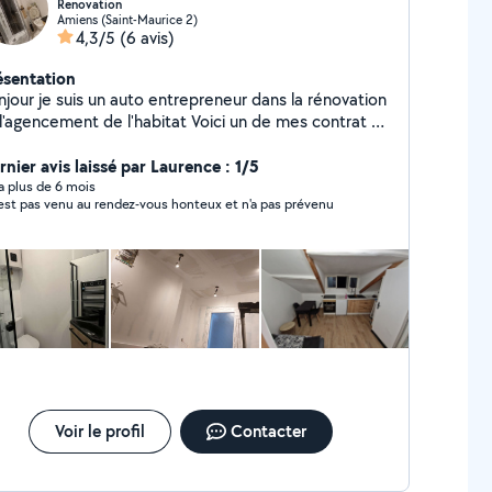
Renovation
Amiens (Saint-Maurice 2)
4,3/5
(6 avis)
ésentation
njour je suis un auto entrepreneur dans la rénovation
agencement de l'habitat Voici un de mes contrat Je
occupe d'une trentaine d'appartement pour étudiant
onsiste à garder les clefs de chaque en cas de
rnier avis laissé par Laurence : 1/5
rte ,je m'occupe de toute la maintenance ,petite
y a plus de 6 mois
n'est pas venu au rendez-vous honteux et n'a pas prévenu
ze.soixante trois .quarante cinq.
vingt un Je suis ouvert depuis 3ans
Voir le profil
Contacter