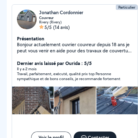
Particulier
Jonathan Cordonnier
Couvreur
Rivery (Rivery)
5/5
(14 avis)
Présentation
Bonjour actuelement ouvrier couvreur depuis 18 ans je
peut vous venir en aide pour des travaux de couverture
. N'hesiter pas a me contacter pour plus de
renseignement
Dernier avis laissé par Ourida : 5/5
Il y a 2 mois
Travail, parfaitement, exécuté, qualité prix top Personne
sympathique et de bons conseils, je recommande fortement
Voir le profil
Contacter