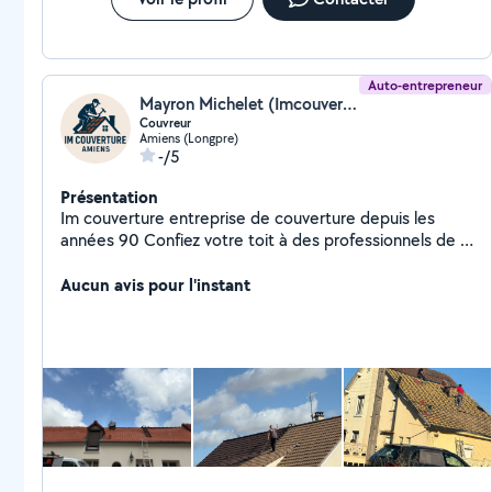
Auto-entrepreneur
Mayron Michelet (Imcouverture)
Couvreur
Amiens (Longpre)
-/5
Présentation
Im couverture entreprise de couverture depuis les
années 90 Confiez votre toit à des professionnels de la
couverture Chez Les Couvreurs de Amiens nous
sommes couvreur-zingueur depuis de nombreuses
Aucun avis pour l'instant
années