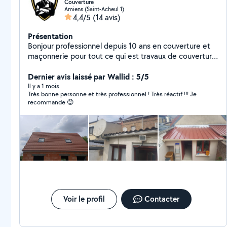
Couverture
Amiens (Saint-Acheul 1)
4,4/5
(14 avis)
Présentation
Bonjour professionnel depuis 10 ans en couverture et
maçonnerie pour tout ce qui est travaux de couverture
étanchéité et petite maçonnerie et bricolage dans vos
maisons vous pouvez me contacter
Dernier avis laissé par Wallid : 5/5
Il y a 1 mois
Très bonne personne et très professionnel ! Très réactif !!! Je
recommande 😊
Voir le profil
Contacter