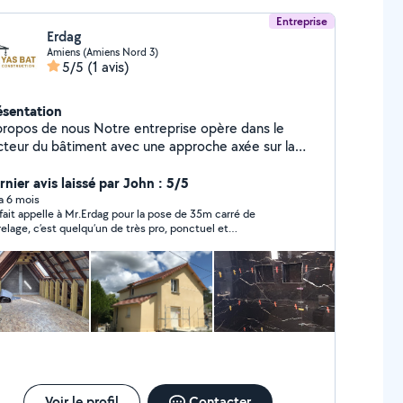
Entreprise
Erdag
Amiens (Amiens Nord 3)
5/5
(1 avis)
ésentation
propos de nous Notre entreprise opère dans le
cteur du bâtiment avec une approche axée sur la
lité, la fiabilité et le respect des délais. Nous
oposons des solutions modernes pour les projets de
rnier avis laissé par John : 5/5
nstruction et de rénovation, en plaçant la
 a 6 mois
i fait appelle à Mr.Erdag pour la pose de 35m carré de
isfaction du client au cœur de notre travail. Nos
relage, c’est quelqu’un de très pro, ponctuel et
ction clé en main Rénovation et
sympathique. Je recommande fortement.
ion intérieure Travaux de façade intérieure et
ture et isolation Suivi et réalisation de
otre équipe expérimentée et à
tilisation de matériaux de qualité, nous réalisons vos
ojets en toute confiance.
Voir le profil
Contacter