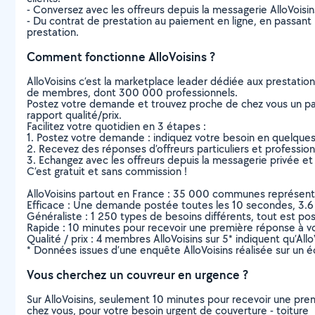
- Conversez avec les offreurs depuis la messagerie AlloVoisi
- Du contrat de prestation au paiement en ligne, en passant pa
prestation.
Comment fonctionne AlloVoisins ?
AlloVoisins c’est la marketplace leader dédiée aux prestatio
de membres, dont 300 000 professionnels.
Postez votre demande et trouvez proche de chez vous un parti
rapport qualité/prix.
Facilitez votre quotidien en 3 étapes :
1. Postez votre demande : indiquez votre besoin en quelque
2. Recevez des réponses d’offreurs particuliers et professio
3. Echangez avec les offreurs depuis la messagerie privée et 
C’est gratuit et sans commission !
AlloVoisins partout en France : 35 000 communes représentées 
Efficace : Une demande postée toutes les 10 secondes, 3.6
Généraliste : 1 250 types de besoins différents, tout est poss
Rapide : 10 minutes pour recevoir une première réponse à 
Qualité / prix : 4 membres AlloVoisins sur 5* indiquent qu’All
* Données issues d’une enquête AlloVoisins réalisée sur un é
Vous cherchez un couvreur en urgence ?
Sur AlloVoisins, seulement 10 minutes pour recevoir une p
chez vous, pour votre besoin urgent de couverture - toiture