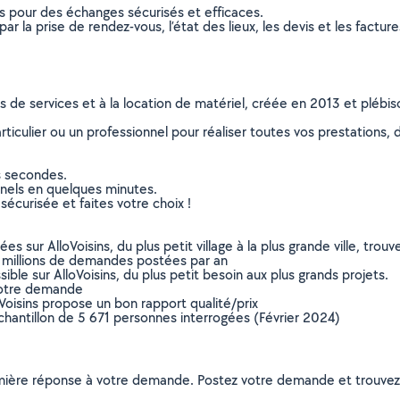
ns pour des échanges sécurisés et efficaces.
r la prise de rendez-vous, l’état des lieux, les devis et les facture
ns de services et à la location de matériel, créée en 2013 et plébi
culier ou un professionnel pour réaliser toutes vos prestations, d
s secondes.
nnels en quelques minutes.
sécurisée et faites votre choix !
sur AlloVoisins, du plus petit village à la plus grande ville, tro
 millions de demandes postées par an
ible sur AlloVoisins, du plus petit besoin aux plus grands projets.
votre demande
oVoisins propose un bon rapport qualité/prix
chantillon de 5 671 personnes interrogées (Février 2024)
remière réponse à votre demande. Postez votre demande et trouve