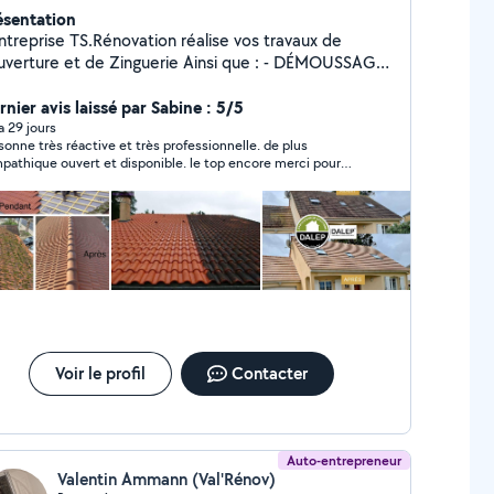
ésentation
entreprise TS.Rénovation réalise vos travaux de
rture et de Zinguerie Ainsi que : - DÉMOUSSAGE
E - NETTOYAGE DE FAÇADE - PRODUIT
ÉTANCHÉITÉ HYDROFUGE SUR -FAÇADE ET
nier avis laissé par Sabine : 5/5
ITURE - RAVALEMENT DE PEINTURE À BASE DE -
 a 29 jours
sonne très réactive et très professionnelle. de plus
SINE SUR (FAÇADE ET TOITURE) - RECHERCHE DE
pathique ouvert et disponible. le top encore merci pour
ITE - NETTOYAGE ET RÉPARATION DE -GOUTTIÈRE
e travail
POSE DE GOUTTIÈRE (ZINC/PVC ETC...) -
NOVATION DE BOISERIES VOLET -CACHES-
INEAUX -POSE DE BARDAGE (PVC OU BOIS) -
PARATION DE FAÎTAGE EN BÉTON OÙ EN -CLOSOIR
RVENTION D'URGENCE 24/24H -DEVIS
ÉPLACEMENT GRATUIT - POUR PLUS D'INFO,
HÉSITEZ, PAS À ME -CONTACTER.
Voir le profil
Contacter
Auto-entrepreneur
Valentin Ammann (Val'Rénov)