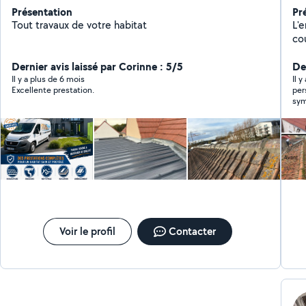
Présentation
Pr
Tout travaux de votre habitat
L'
couve
DE TOITUR
Dernier avis laissé par Corinne : 5/5
D'
Der
TO
Il y a plus de 6 mois
Il y
Excellente prestation.
per
RÉ
sym
FU
votr
- 
RÉ
MO
RÉ
VENTILÉ - INTE
ET D
N'
Voir le profil
Contacter