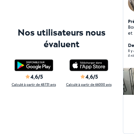
Pr
Bo
Nos utilisateurs nous
et l'
m'
évaluent
(ce qui c
De
pe
Il 
il 
bricole Zero.Six .dou
4,6/5
4,6/5
Calculé à partir de 48731 avis
Calculé à partir de 66000 avis