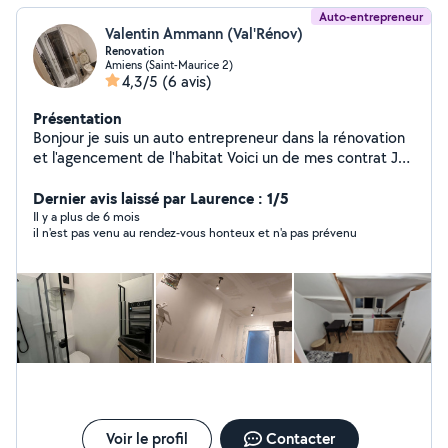
Auto-entrepreneur
Valentin Ammann (Val'Rénov)
Renovation
Amiens (Saint-Maurice 2)
4,3/5
(6 avis)
Présentation
Bonjour je suis un auto entrepreneur dans la rénovation
et l'agencement de l'habitat Voici un de mes contrat Je
m'occupe d'une trentaine d'appartement pour étudiant
(ce qui consiste à garder les clefs de chaque en cas de
Dernier avis laissé par Laurence : 1/5
perte ,je m'occupe de toute la maintenance ,petite
Il y a plus de 6 mois
il n'est pas venu au rendez-vous honteux et n'a pas prévenu
bricole Zero.Six .douze.soixante trois .quarante cinq.
vingt un Je suis ouvert depuis 3ans
Voir le profil
Contacter