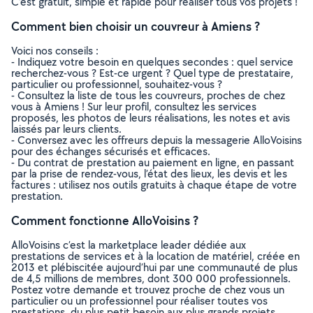
C’est gratuit, simple et rapide pour réaliser tous vos projets !
Comment bien choisir un couvreur à Amiens ?
Voici nos conseils :
- Indiquez votre besoin en quelques secondes : quel service
recherchez-vous ? Est-ce urgent ? Quel type de prestataire,
particulier ou professionnel, souhaitez-vous ?
- Consultez la liste de tous les couvreurs, proches de chez
vous à Amiens ! Sur leur profil, consultez les services
proposés, les photos de leurs réalisations, les notes et avis
laissés par leurs clients.
- Conversez avec les offreurs depuis la messagerie AlloVoisins
pour des échanges sécurisés et efficaces.
- Du contrat de prestation au paiement en ligne, en passant
par la prise de rendez-vous, l’état des lieux, les devis et les
factures : utilisez nos outils gratuits à chaque étape de votre
prestation.
Comment fonctionne AlloVoisins ?
AlloVoisins c’est la marketplace leader dédiée aux
prestations de services et à la location de matériel, créée en
2013 et plébiscitée aujourd’hui par une communauté de plus
de 4,5 millions de membres, dont 300 000 professionnels.
Postez votre demande et trouvez proche de chez vous un
particulier ou un professionnel pour réaliser toutes vos
prestations, du plus petit besoin aux plus grands projets,