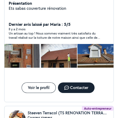
Présentation
Ets sabas couverture rénovation
Dernier avis laissé par Maria : 5/5
Il y a 2 mois
Un artisan au top ! Nous sommes vraiment très satisfaits du
travail réalisé sur la toiture de notre maison ainsi que celle de
notre dépendance. Le résultat est impeccable ! Personne très
professionnelle, sérieuse, charmante et toujours de bons
conseils. Tellement contents du résultat que nous lui avons
déjà confié la façade et les côtés de la maison. Nous le
recommandons vivement et resterons ses clients sans
hésitation !
Voir le profil
Contacter
Auto-entrepreneur
Steeven Terracol (TS RENOVATION TERRACOL)
Couvreur zingueur