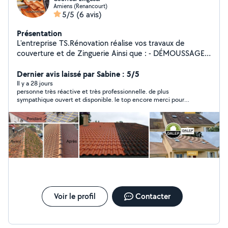
Amiens (Renancourt)
5/5
(6 avis)
Présentation
L'entreprise TS.Rénovation réalise vos travaux de
couverture et de Zinguerie Ainsi que : - DÉMOUSSAGE
DE TOITURE - NETTOYAGE DE FAÇADE - PRODUIT
D'ÉTANCHÉITÉ HYDROFUGE SUR -FAÇADE ET TOITURE
Dernier avis laissé par Sabine : 5/5
- RAVALEMENT DE PEINTURE À BASE DE -RÉSINE SUR
Il y a 28 jours
personne très réactive et très professionnelle. de plus
(FAÇADE ET TOITURE) - RECHERCHE DE FUITE -
sympathique ouvert et disponible. le top encore merci pour
NETTOYAGE ET RÉPARATION DE -GOUTTIÈRE - POSE
votre travail
DE GOUTTIÈRE (ZINC/PVC ETC...) - RÉNOVATION DE
BOISERIES VOLET -CACHES-MOINEAUX -POSE DE
BARDAGE (PVC OU BOIS) - RÉPARATION DE FAÎTAGE
EN BÉTON OÙ EN -CLOSOIR VENTILÉ - INTERVENTION
D'URGENCE 24/24H -DEVIS ET DÉPLACEMENT
GRATUIT - POUR PLUS D'INFO, N'HÉSITEZ, PAS À ME -
CONTACTER.
Voir le profil
Contacter