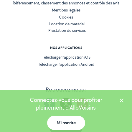
Référencement, classement des annonces et contrôle des avis
Mentions légales
Cookies
Location de matériel
Prestation de services
NOS APPLICATIONS
Télécharger l’application iOS
Télécharger l’application Android
Retrouvez-nous :
Connectez-vous pour profiter
pleinement d'AlloVoisins
M'inscrire
Version 25.5.3
Carte