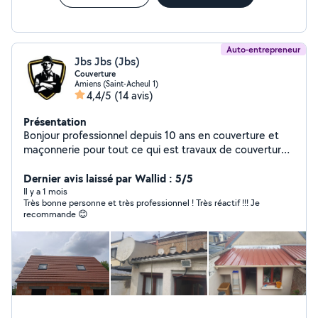
Auto-entrepreneur
Jbs Jbs (Jbs)
Couverture
Amiens (Saint-Acheul 1)
4,4/5
(14 avis)
Présentation
Bonjour professionnel depuis 10 ans en couverture et
maçonnerie pour tout ce qui est travaux de couverture
étanchéité et petite maçonnerie et bricolage dans vos
maisons vous pouvez me contacter
Dernier avis laissé par Wallid : 5/5
Il y a 1 mois
Très bonne personne et très professionnel ! Très réactif !!! Je
recommande 😊