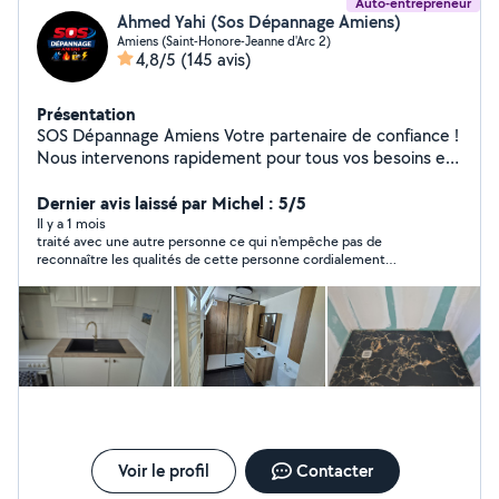
Auto-entrepreneur
Ahmed Yahi (Sos Dépannage Amiens)
Amiens (Saint-Honore-Jeanne d'Arc 2)
4,8/5
(145 avis)
Présentation
SOS Dépannage Amiens Votre partenaire de confiance !
Nous intervenons rapidement pour tous vos besoins en
plomberie, chauffage, électricité, serrurerie ainsi que
pour vos travaux de bricolage. Que ce soit pour une
Dernier avis laissé par Michel : 5/5
urgence, une réparation, une installation ou un
Il y a 1 mois
traité avec une autre personne ce qui n'empêche pas de
entretien, nous vous garantissons un travail soigné, des
reconnaître les qualités de cette personne cordialement
tarifs transparents et un service de qualité. Notre
Michel
priorité est votre satisfaction. Les devis sont
entièrement gratuits et sans engagement. N'hésitez pas
à nous contacter, nous serons ravis de vous
accompagner et de trouver la meilleure solution à vos
besoins. Intervention sur Amiens et ses alentours.
Voir le profil
Contacter