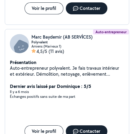
préparer, chargement et déchargement) - Gardiennage.
- Je fais aussi des courses avec ma voiture (Amiens vers
Voir le profil
Contacter
l'aéroport ou l'inverse, vers d'autres villes aussi !) -
Nettoyage, avec ou sans Karcher. - Accompagnée les
personnes âgées, si besoin.
Auto-entrepreneur
Marc Baydemir (AB SERVİCES)
Polyvalent
Amiens (Marivaux 1)
4,5/5
(11 avis)
Présentation
Auto-entrepreneur polyvalent. Je fais travaux intérieur
et extérieur. Démolition, netoyage, enlèvement
déchets verts et gravats, entretien jardin, pose pavés,
clôture. Montage meuble, cuisine, douche, carrelage,
Dernier avis laissé par Dominique : 5/5
parquet, isolation, placo, bandes, peinture, plomberie,
Il y a 6 mois
Échanges positifs sans suite de ma part
électricité. Travail soigné
Voir le profil
Contacter