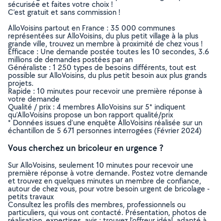
sécurisée et faites votre choix !
C’est gratuit et sans commission !
AlloVoisins partout en France : 35 000 communes
représentées sur AlloVoisins, du plus petit village à la plus
grande ville, trouvez un membre à proximité de chez vous !
Efficace : Une demande postée toutes les 10 secondes, 3.6
millions de demandes postées par an
Généraliste : 1 250 types de besoins différents, tout est
possible sur AlloVoisins, du plus petit besoin aux plus grands
projets.
Rapide : 10 minutes pour recevoir une première réponse à
votre demande
Qualité / prix : 4 membres AlloVoisins sur 5* indiquent
qu’AlloVoisins propose un bon rapport qualité/prix
* Données issues d’une enquête AlloVoisins réalisée sur un
échantillon de 5 671 personnes interrogées (Février 2024)
Vous cherchez un bricoleur en urgence ?
Sur AlloVoisins, seulement 10 minutes pour recevoir une
première réponse à votre demande. Postez votre demande
et trouvez en quelques minutes un membre de confiance,
autour de chez vous, pour votre besoin urgent de bricolage -
petits travaux
Consultez les profils des membres, professionnels ou
particuliers, qui vous ont contacté. Présentation, photos de
réalisation, expertises, avis : trouvez l'offreur idéal, adapté à