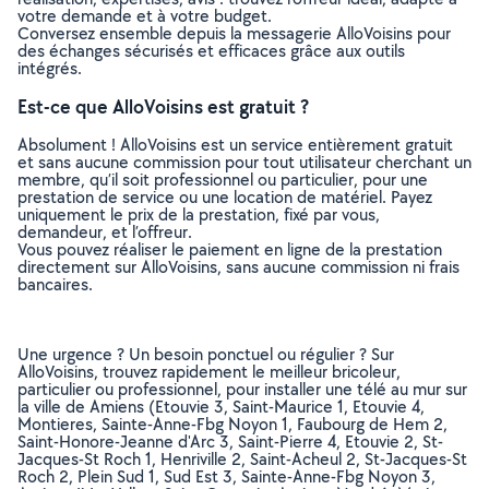
votre demande et à votre budget.
Conversez ensemble depuis la messagerie AlloVoisins pour
des échanges sécurisés et efficaces grâce aux outils
intégrés.
Est-ce que AlloVoisins est gratuit ?
Absolument ! AlloVoisins est un service entièrement gratuit
et sans aucune commission pour tout utilisateur cherchant un
membre, qu’il soit professionnel ou particulier, pour une
prestation de service ou une location de matériel. Payez
uniquement le prix de la prestation, fixé par vous,
demandeur, et l’offreur.
Vous pouvez réaliser le paiement en ligne de la prestation
directement sur AlloVoisins, sans aucune commission ni frais
bancaires.
Une urgence ? Un besoin ponctuel ou régulier ? Sur
AlloVoisins, trouvez rapidement le meilleur bricoleur,
particulier ou professionnel, pour installer une télé au mur sur
la ville de Amiens (Etouvie 3, Saint-Maurice 1, Etouvie 4,
Montieres, Sainte-Anne-Fbg Noyon 1, Faubourg de Hem 2,
Saint-Honore-Jeanne d'Arc 3, Saint-Pierre 4, Etouvie 2, St-
Jacques-St Roch 1, Henriville 2, Saint-Acheul 2, St-Jacques-St
Roch 2, Plein Sud 1, Sud Est 3, Sainte-Anne-Fbg Noyon 3,