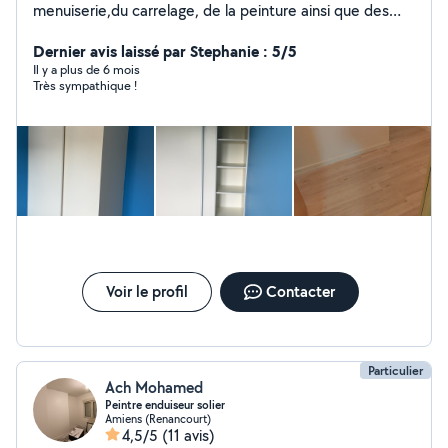
menuiserie,du carrelage, de la peinture ainsi que des
travaux en espaces verts. Mes clients disent que je suis
rigoureux, sérieux et réactif.
Dernier avis laissé par Stephanie : 5/5
Il y a plus de 6 mois
Très sympathique !
Voir le profil
Contacter
Particulier
Ach Mohamed
Peintre enduiseur solier
Amiens (Renancourt)
4,5/5
(11 avis)