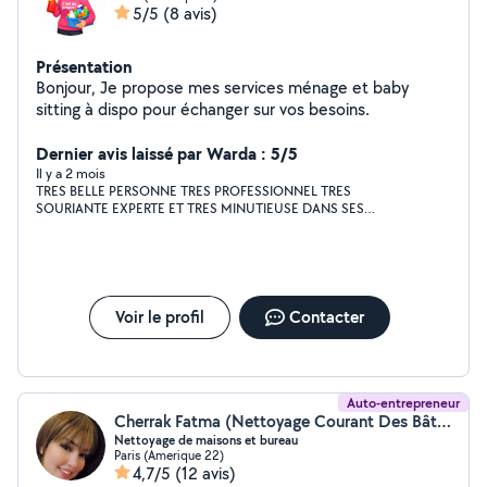
5/5
(8 avis)
Présentation
Bonjour, Je propose mes services ménage et baby
sitting à dispo pour échanger sur vos besoins.
Dernier avis laissé par Warda : 5/5
Il y a 2 mois
TRES BELLE PERSONNE TRES PROFESSIONNEL TRES
SOURIANTE EXPERTE ET TRES MINUTIEUSE DANS SES
TACHES ELLE CONNAIS TOUTES LES ASTUCES POUR
NETTOYER ET RENDRE LA MAISON NICKEL VRAIMENT JE SUIS
HEUREUSE D AVOIR TROUVER MYRIAM MASHALLAH DES
DOIGTS DE FEE PERSONNE DE CONFIANCE JE LA LAISSE
CHEZ MOI ELLE TRAVAIL DE BONNE FOIS TARIF CORRECT ! JE
RECOMMANDE ET DAILLEUR UNE FOIS VOIR DEUX FOIS PAR
Voir le profil
Contacter
SEMAINE ELLE CHEZ MOI ♥️🥰C EST UN PLAISIR MEME POUR
LES EVENEMENTS ELLES EST AU TAQUET !! BRAVO BELLE
TROUVAILLE !! ENCORE MERCI POUR TON AIDE MYRIAM UNE
VRAI FEE DU LOGIS ET ELLE ME DONNE MEME LE COURAGE
POUR MAINTENIR LA MAISON PROPRE ! MERCI MERCI !
Auto-entrepreneur
Cherrak Fatma (Nettoyage Courant Des Bâtiments)
Nettoyage de maisons et bureau
Paris (Amerique 22)
4,7/5
(12 avis)