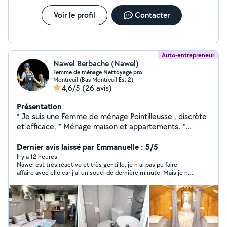
Voir le profil
Contacter
Auto-entrepreneur
Nawel Berbache (Nawel)
Femme de ménage Nettoyage pro
Montreuil (Bas Montreuil Est 2)
4,6/5
(26 avis)
Présentation
* Je suis une Femme de ménage Pointilleusse , discrète
et efficace, * Ménage maison et appartements. *
Booking / Airbnb. * Repassage. * Nettoyage des
bureaux. * Nettoyage des salles des fête. * Entretien
Dernier avis laissé par Emmanuelle : 5/5
d'immeubles ( jusqu'à 5 étages ) * Courses. *
Il y a 12 heures
Nawel est très réactive et très gentille, je n ai pas pu faire
Accompagnement des personnes âgées ( médecin
affaire avec elle car j ai un souci de dernière minute. Mais je n
/Déplacement ). * Je suis très bien que vous serez
hésiterez pas de faire appel à Nawel dans les prochaines
satisfait de mon travail. j'ai une large expérience aussi
semaines.
des états des lieux et de ménage a fond . Meme si vous
voulez le.Nettoyage des ( jardins ) n'hésitez pas à nous
contacter. Merci