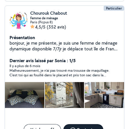
Particulier
Chourouk Chabout
Femme de ménage
Paris (Picpus 8)
4,5/5
(352 avis)
Présentation
bonjour, je me présente, je suis une femme de ménage
dynamique disponible 7/7jr je déplace tout île de France
je vous propose les services suivants : menageà
domicile menage airbnb ménage classique /grand
Dernier avis laissé par Sonia : 1/5
ménage repassage rangement nettoyage de vitres
Il y a plus de 6 mois
Malheureusement, je n’ai pas trouvé ma trousse de maquillage.
Toujours disponible je me deplace manique rapide
C’est toi qui as fouillé dans le placard et pris ton sac dans la
propre N'hésite pas à me contacter svp merci
salle de bain pour te changer, donc j’ai vraiment l’impression
que c’est toi. Franchement, je suis déçue. Tu mens, c’est
évident — j’ai cherché partout et il n’y a rien ! Ce n’est pas
sérieux du tout !!!