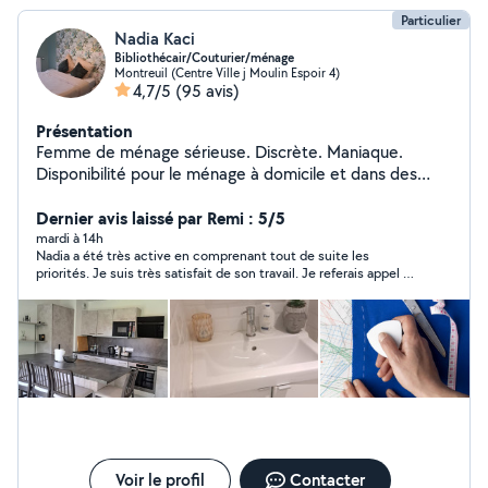
Particulier
Nadia Kaci
Bibliothécair/Couturier/ménage
Montreuil (Centre Ville j Moulin Espoir 4)
4,7/5
(95 avis)
Présentation
Femme de ménage sérieuse. Discrète. Maniaque.
Disponibilité pour le ménage à domicile et dans des
entreprises..pour nettoyage des sols et des vitre.
Repassage. Arrangement. Cuisines. couturier (tt type
Dernier avis laissé par Remi : 5/5
de retouché )
mardi à 14h
Nadia a été très active en comprenant tout de suite les
priorités. Je suis très satisfait de son travail. Je referais appel à
ses services prochainement. Merci
Voir le profil
Contacter