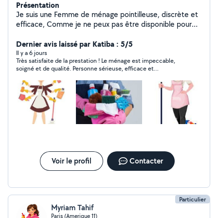
Présentation
Je suis une Femme de ménage pointilleuse, discrète et
efficace, Comme je ne peux pas être disponible pour
toutes les prestations j'ai formé une équipe qui travaille
avec moi ,je l'ai choisi soigneusement pour la
Dernier avis laissé par Katiba : 5/5
satisfaction des clients , elles font le même travail que
Il y a 6 jours
Très satisfaite de la prestation ! Le ménage est impeccable,
moi et de la même façon.je sais très bien que vous
soigné et de qualité. Personne sérieuse, efficace et
serez satisfait de leurs travail.je m'occupe aussi des
professionnelle.
Airbnb j'ai une large expérience aussi des états des lieux
et de ménage a fond.juste je déplace pas Pour 1h , 2h
c'est le minimum. Même si vous voulez le. Nettoyage
des jardins n'hésitez pas à nous contacter. Mercie
Voir le profil
Contacter
Particulier
Myriam Tahif
Paris (Amerique 11)