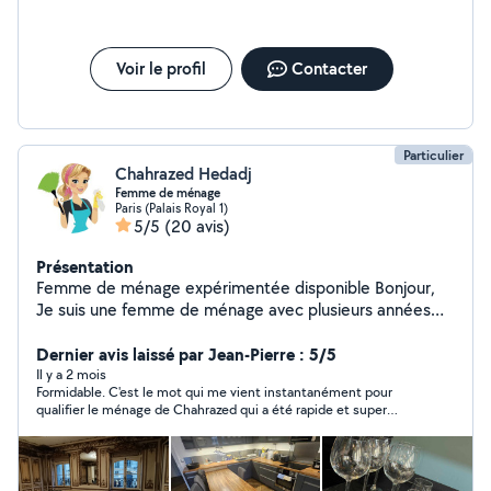
Voir le profil
Contacter
Particulier
Chahrazed Hedadj
Femme de ménage
Paris (Palais Royal 1)
5/5
(20 avis)
Présentation
Femme de ménage expérimentée disponible Bonjour,
Je suis une femme de ménage avec plusieurs années
d'expérience dans l'entretien des maisons,
appartements et bureaux. Sérieuse, fiable et organisée,
Dernier avis laissé par Jean-Pierre : 5/5
je veille à offrir un service de nettoyage impeccable. Je
Il y a 2 mois
Formidable. C'est le mot qui me vient instantanément pour
propose : Nettoyage complet (sols, poussière, vitres,
qualifier le ménage de Chahrazed qui a été rapide et super
cuisine, sanitaires) Repassage et entretien du linge
efficace en l'espace de 3 heures et dans des conditions
Désinfection et rangement Travail soigné et efficace J'ai
compliquées en raison de la chaleur. Elle a gardé son sourire et
déjà travaillé pour plusieurs familles et entreprises, et je
son efficacité. Je suis donc ravi de la recommander et de la
solliciter à nouveau la semaine prochaine. Merci pour la
suis recommandée pour mon sérieux et mon