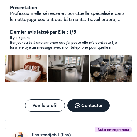
Présentation
Professionnelle sérieuse et ponctuelle spécialisée dans
le nettoyage courant des bâtiments. Travail propre,
rapide et soigné. Disponible 7j/7 pour nettoyage,
entretien et aide à domicile. Satisfaction et respect des
Dernier avis laissé par Elie : 1/5
délais garantis.
Il y a 7 jours
Bonjour suite à une annonce que j’ai posté elle m’a contacté ! je
lui ai envoyé un message avec mon téléphone pour qu’elle me
rappelle et plus rien !!! Pas très sérieux
Voir le profil
Contacter
Auto-entrepreneur
lisa zendjebil (lisa)