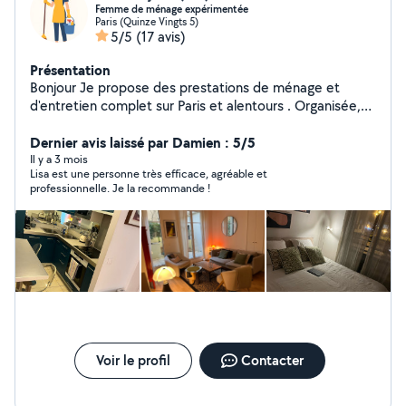
Femme de ménage expérimentée
Paris (Quinze Vingts 5)
5/5
(17 avis)
Présentation
Bonjour Je propose des prestations de ménage et
d'entretien complet sur Paris et alentours . Organisée,
ponctuelle et minutieuse, je veille à offrir un service de
qualité avec une attention particulière aux détails . Je
Dernier avis laissé par Damien : 5/5
réalise le ménage régulier, le nettoyage de logement
Il y a 3 mois
Lisa est une personne très efficace, agréable et
Airbnb ou après un départ. Sérieuse et discrète, je
professionnelle. Je la recommande !
m'assure que chaque prestation soit effectuée avec
soin et professionnalisme. N'hésitez pas à me contacter
pour plus d'informations ou pour une première
prestation. À bientôt Lisa
Voir le profil
Contacter