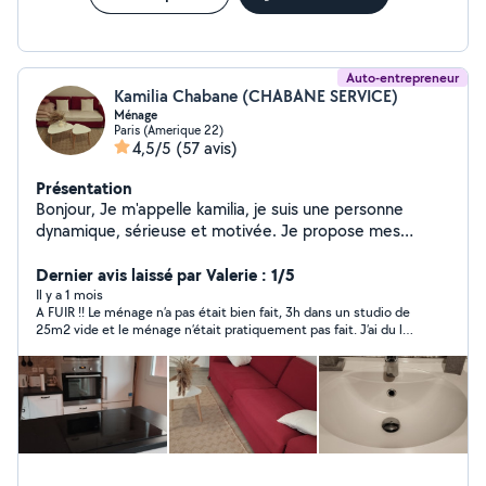
Auto-entrepreneur
Kamilia Chabane (CHABANE SERVICE)
Ménage
Paris (Amerique 22)
4,5/5
(57 avis)
Présentation
Bonjour, Je m'appelle kamilia, je suis une personne
dynamique, sérieuse et motivée. Je propose mes
services pour des travaux de ménage avec une
attention particulière aux détails et à la satisfaction de
Dernier avis laissé par Valerie : 1/5
mes clients. Mon expérience et mon sens de
Il y a 1 mois
A FUIR !! Le ménage n’a pas était bien fait, 3h dans un studio de
l'organisation me permettent de garantir un travail
25m2 vide et le ménage n’était pratiquement pas fait. J’ai du lui
soigné et efficace. N'hésitez pas à me contacter!
demander de revenir 1h30 de plus pour faire le travail non
effectué le lendemain. Vraiment c’est honteux de facturer 3h
pour ne rien faire je ne conseille pas Dutout cette personne,
elle n’est pas professionnelle Dutout.