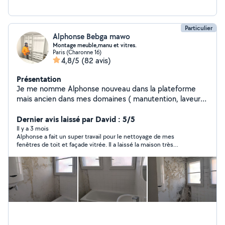
Particulier
Alphonse Bebga mawo
Montage meuble,manu et vitres.
Paris (Charonne 16)
4,8/5
(82 avis)
Présentation
Je me nomme Alphonse nouveau dans la plateforme
mais ancien dans mes domaines ( manutention, laveur
de vitres et montage meuble )je suis là pour vous servir.
Homme fiable, respectueux ,sourire, dynamique et
Dernier avis laissé par David : 5/5
ponctuel qui sont surtout mes clés de réussite
Il y a 3 mois
Alphonse a fait un super travail pour le nettoyage de mes
fenêtres de toit et façade vitrée. Il a laissé la maison très
propre. Je le recommande et en plus il est très sympa.