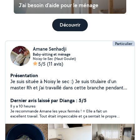
J'ai besoin d'aide pour le ménage
Découvrir
Particulier
Amane Senhadji
Baby-sitting et ménage
Noisy-le-Sec (Haut Goulet)
5/5
(11 avis)
Présentation
Je suis située à Noisy le sec :) Je suis titulaire d'un
master Rh et j'ai travaillé dans cette branche pendant
plus de 15 ans. Je suis actuellement en pause
professionnelle. Je vous propose donc des prestations
Dernier avis laissé par Dianga : 5/5
de ménage et de garde d'enfants, réalisées avec
Il y a 10 heures
Je recommande Amane les yeux fermés ! ⭐️ Elle a fait un
sérieux, bienveillance et professionnalisme. Mon objectif
excellent travail. Tout était impeccable et ça sentait le propre
est de vous simplifier le quotidien en vous offrant un
dès l’entrée de l’appartement. Elle est très professionnelle, est
service de qualité, adapté à vos besoins.
venue avec tout son matériel et a été très sérieuse du début à
la fin. Je suis vraiment satisfaite de sa prestation et je
n’hésiterai pas à refaire appel à elle. Merci encore ! 😊