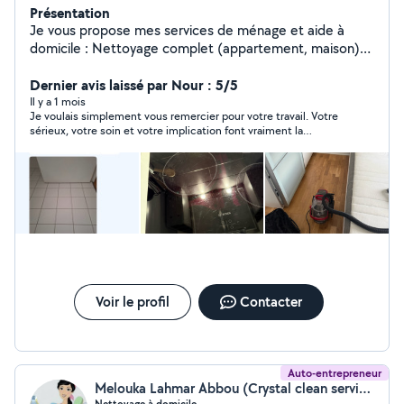
Présentation
Je vous propose mes services de ménage et aide à
domicile : Nettoyage complet (appartement, maison)
Repassage et rangement Entretien régulier ou ponctuel
Travail soigné, discret Disponible sur Paris et alentours.
Dernier avis laissé par Nour : 5/5
N'hésitez pas à me contacter en message privé pour
Il y a 1 mois
Je voulais simplement vous remercier pour votre travail. Votre
plus d'informations ou un devi Paiement cessu accepté
sérieux, votre soin et votre implication font vraiment la
différence. C’est toujours un plaisir de retrouver un endroit
propre et bien entretenu grâce à vous. Merci beaucoup pour
tout ce que vous faites. Votre travail est très apprécié.
Voir le profil
Contacter
Auto-entrepreneur
Melouka Lahmar Abbou (Crystal clean services)