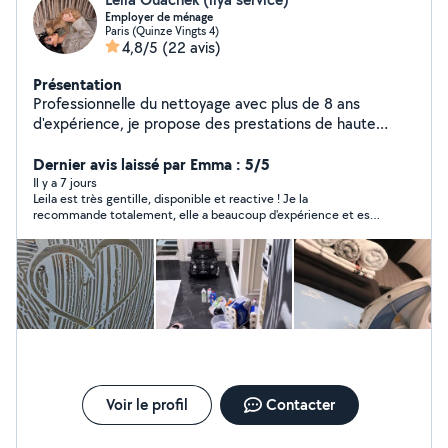
Employer de ménage
Paris (Quinze Vingts 4)
4,8/5
(22 avis)
Présentation
Professionnelle du nettoyage avec plus de 8 ans
d'expérience, je propose des prestations de haute
qualité adaptées aux besoins de chaque client.
Sérieuse, ponctuelle et très organisée, je veille à offrir
Dernier avis laissé par Emma : 5/5
un service impeccable avec une grande attention aux
Il y a 7 jours
Leila est très gentille, disponible et reactive ! Je la
détails. Je suis spécialisée dans : * Ménage à domicile *
recommande totalement, elle a beaucoup d'expérience et est
Nettoyage Airbnb / location courte durée * Nettoyage
très professionnelles :)
après travaux * Nettoyage professionnel (bureaux,
locaux) Fiable et discrète, je m'engage à garantir la
satisfaction de mes clients à chaque intervention.
Voir le profil
Contacter