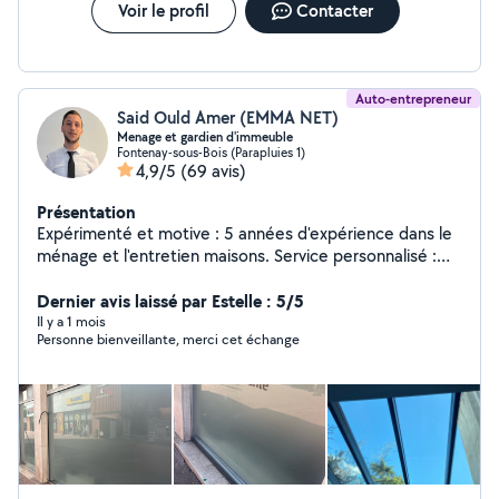
Voir le profil
Contacter
Auto-entrepreneur
Said Ould Amer (EMMA NET)
Menage et gardien d'immeuble
Fontenay-sous-Bois (Parapluies 1)
4,9/5
(69 avis)
Présentation
Expérimenté et motive : 5 années d'expérience dans le
ménage et l'entretien maisons. Service personnalisé :
ménage complet intérieure extérieur, rangement ,
désinfection, nettoyage des fenêtre et balcons .
Dernier avis laissé par Estelle : 5/5
Repassage et pliage du linge . Nettoyage bureau et lieu
Il y a 1 mois
Personne bienveillante, merci cet échange
de travail. Remplacent de gardiens ( diplôme ssiap1 ) .
Services de nettoyage de haute qualité pour les
locations Airbnb . Grand nettoyage après
déménagement. Nettoyage de vitres 50%
DÉDUCTIBLE SUR VOS IMPÔTS DEVIS GRATUIT ET
SANS ENGAGEMENT PRESTATION PAR HEURE ET PAR
FORFAIT