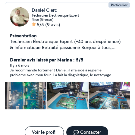
Particulier
Daniel Clerc
Technicien Électronique Expert
Nice (Grosso)
5/5
(9 avis)
Présentation
Technicien Électronique Expert (+40 ans d'expérience)
& Informatique Retraité passionné Bonjour à tous,
Technicien en électronique de précision depuis 1980, je
mets aujourd'hui mon expérience à votre service.
Dernier avis laissé par Marina : 5/5
Ancien gérant d'un commerce de vente et maintenance
Il y a 6 mois
Je recommande fortement Daniel, il m'a aidé à regler le
(TV, informatique, électroménager) pendant 16 ans, je
problème avec mon four. Il a fait la diagnistique, le nettoyage
connais mon métier sur le bout des doigts. Aujourd'hui
et la soudure. Très professionnel et très sympa.
retraité, je continue d'exercer par passion pour le
dépannage et le travail bien fait. Je peux intervenir pour
: Électronique de précision : Réparation de cartes,
soudures, changement de composants sur vos appareils
(Hifi, amplis, cartes de commande, Hifi vintage ou
récents etc.). Informatique : Dépannage matériel et
logiciel, maintenance, installation. Antennes : Réglage et
dépannage (TNT, satellite). Électroménager : Diagnostic
et réparation de pannes électroniques. Je privilégie
Voir le profil
Contacter