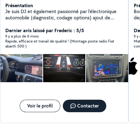
Présentation
Pr
Je suis DJ et également passionné par l'électronique
Bonjour Je suis d
automobile (diagnostic, codage options) ajout de
dep
CarPlay et l'informatique. Spécialiste Apple. Possibilité
part
de me déplacer dans le 06 : Nice, Antibes, Cannes,
Dernier avis laissé par Frederic : 5/5
dif
De
Cagnes sur Mer, Villeneuve Loubet, Saint Laurent du
->
Il y a plus de 6 mois
Il 
Rapide, efficace et travail de qualité ! (Montage poste radio Fiat
Mat
Var, Monaco
la
abarth 500 )
con
-C
rése
ent
Mé
Nett
Co
la 
Voir le profil
Contacter