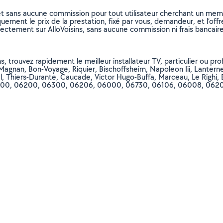
et sans aucune commission pour tout utilisateur cherchant un membre
uement le prix de la prestation, fixé par vous, demandeur, et l’offr
rectement sur AlloVoisins, sans aucune commission ni frais bancaire
 trouvez rapidement le meilleur installateur TV, particulier ou profe
t-Magnan, Bon-Voyage, Riquier, Bischoffsheim, Napoleon Iii, Lantern
el, Thiers-Durante, Caucade, Victor Hugo-Buffa, Marceau, Le Righi, 
, 06000, 06200, 06300, 06206, 06000, 06730, 06106, 06008, 0620