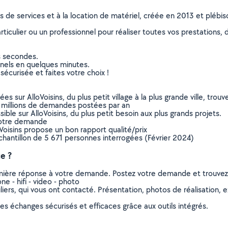
ns de services et à la location de matériel, créée en 2013 et plébi
culier ou un professionnel pour réaliser toutes vos prestations, d
s secondes.
nnels en quelques minutes.
sécurisée et faites votre choix !
sur AlloVoisins, du plus petit village à la plus grande ville, tro
 millions de demandes postées par an
ible sur AlloVoisins, du plus petit besoin aux plus grands projets.
votre demande
oVoisins propose un bon rapport qualité/prix
chantillon de 5 671 personnes interrogées (Février 2024)
e ?
remière réponse à votre demande. Postez votre demande et trouve
 - hifi - video - photo
ers, qui vous ont contacté. Présentation, photos de réalisation, exp
s échanges sécurisés et efficaces grâce aux outils intégrés.