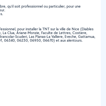
, qu’il soit professionnel ou particulier, pour une
eur.
s.
ssionnel, pour installer la TNT sur la ville de Nice (Diables
e, La Clua, Ariane-Monzie, Faculte de Lettres, Costiere,
Brancolar-Scuderi, Las Planas-La Valliere, Eveche, Gattamua,
1, 06340, 06230, 06950, 06670) et aux alentours.