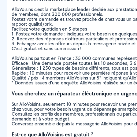
AlloVoisins c’est la marketplace leader dédiée aux prestatio
de membres, dont 300 000 professionnels.
Postez votre demande et trouvez proche de chez vous un parti
rapport qualité/prix.
Facilitez votre quotidien en 3 étapes :
1. Postez votre demande : indiquez votre besoin en quelque
2. Recevez des réponses d’offreurs particuliers et professio
3. Echangez avec les offreurs depuis la messagerie privée et 
C’est gratuit et sans commission !
AlloVoisins partout en France : 35 000 communes représentées 
Efficace : Une demande postée toutes les 10 secondes, 3.6
Généraliste : 1 250 types de besoins différents, tout est poss
Rapide : 10 minutes pour recevoir une première réponse à 
Qualité / prix : 4 membres AlloVoisins sur 5* indiquent qu’All
* Données issues d’une enquête AlloVoisins réalisée sur un é
Vous cherchez un réparateur éléctronique en urgenc
Sur AlloVoisins, seulement 10 minutes pour recevoir une p
chez vous, pour votre besoin urgent de dépannage smartphone
Consultez les profils des membres, professionnels ou particuli
demande et à votre budget.
Conversez ensemble depuis la messagerie AlloVoisins pour de
Est-ce que AlloVoisins est gratuit ?