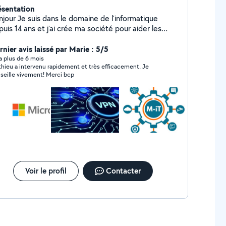
ésentation
ans le domaine de l'informatique
uis 14 ans et j'ai crée ma société pour aider les
iculiers et les entreprises Ci dessous les
férentes prestations que je peux réaliser pour vous :
rnier avis laissé par Marie : 5/5
 Mise en place de logiciel ERP/CRM -Formation sur de
y a plus de 6 mois
hieu a intervenu rapidement et très efficacement. Je
 bureautique -Création et paramétrage et ordinateur
seille vivement! Merci bcp
réation site internet -Sécurité informatique -Gestion
aux -Intelligence Artificielle -> Nettoyage &
retien (j'ai en gestion un airbnb depuis 2 ans)
nage, entrée, sortie, gestion événements,
oyage chez particuliers -> Administratif et
mptabilité Administratif, Gestion du budget, Aide à
facturation pour entreprise,
Voir le profil
Contacter