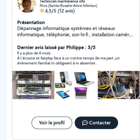
Technicien maintenance info
Nice (Sainte-Rosalie-Arbre Inferieur)
4,5/5
(12 avis)
Présentation
Dépannage informatique systèmes et réseaux
informatique, téléphonie, son hi-fi , installation caméra
vidéo surveillant. Création site internet
Dernier avis laissé par Philippe : 5/5
Il y a plus de 6 mois
À l écoute et fairplay face à un contre temps de ma part ,un
évènement familial m obligeant à m absenter.
Voir le profil
Contacter