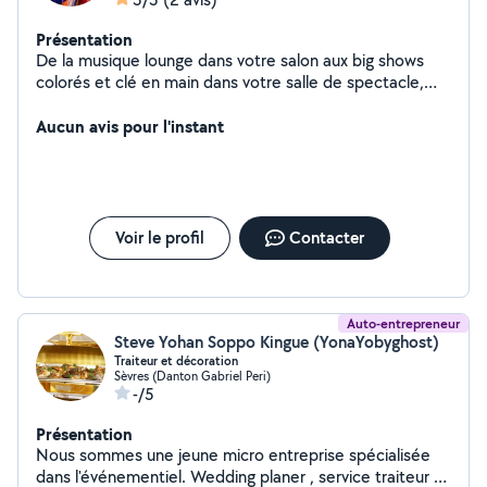
Présentation
De la musique lounge dans votre salon aux big shows
colorés et clé en main dans votre salle de spectacle,
concerts de 1 artiste en solo à 14 artistes sur scène
avec danseuses et chorégraphies. Du jazz au funk en
Aucun avis pour l'instant
passant par la variété, la pop, le disco. Des covers du
patrimoine français et international. Nous pouvons vous
proposer l'animation qui convient parfaitement à
l'événement que vous organisez.
Voir le profil
Contacter
Auto-entrepreneur
Steve Yohan Soppo Kingue (YonaYobyghost)
Traiteur et décoration
Sèvres (Danton Gabriel Peri)
-/5
Présentation
Nous sommes une jeune micro entreprise spécialisée
dans l'événementiel. Wedding planer , service traiteur et