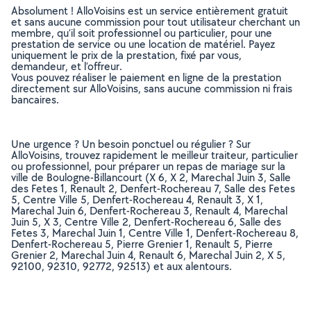
Absolument ! AlloVoisins est un service entièrement gratuit
et sans aucune commission pour tout utilisateur cherchant un
membre, qu’il soit professionnel ou particulier, pour une
prestation de service ou une location de matériel. Payez
uniquement le prix de la prestation, fixé par vous,
demandeur, et l’offreur.
Vous pouvez réaliser le paiement en ligne de la prestation
directement sur AlloVoisins, sans aucune commission ni frais
bancaires.
Une urgence ? Un besoin ponctuel ou régulier ? Sur
AlloVoisins, trouvez rapidement le meilleur traiteur, particulier
ou professionnel, pour préparer un repas de mariage sur la
ville de Boulogne-Billancourt (X 6, X 2, Marechal Juin 3, Salle
des Fetes 1, Renault 2, Denfert-Rochereau 7, Salle des Fetes
5, Centre Ville 5, Denfert-Rochereau 4, Renault 3, X 1,
Marechal Juin 6, Denfert-Rochereau 3, Renault 4, Marechal
Juin 5, X 3, Centre Ville 2, Denfert-Rochereau 6, Salle des
Fetes 3, Marechal Juin 1, Centre Ville 1, Denfert-Rochereau 8,
Denfert-Rochereau 5, Pierre Grenier 1, Renault 5, Pierre
Grenier 2, Marechal Juin 4, Renault 6, Marechal Juin 2, X 5,
92100, 92310, 92772, 92513) et aux alentours.