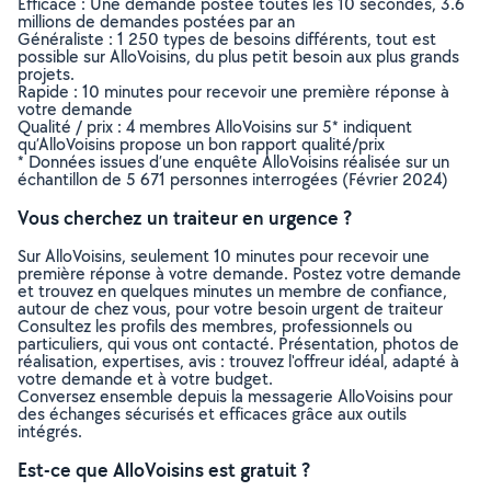
Efficace : Une demande postée toutes les 10 secondes, 3.6
millions de demandes postées par an
Généraliste : 1 250 types de besoins différents, tout est
possible sur AlloVoisins, du plus petit besoin aux plus grands
projets.
Rapide : 10 minutes pour recevoir une première réponse à
votre demande
Qualité / prix : 4 membres AlloVoisins sur 5* indiquent
qu’AlloVoisins propose un bon rapport qualité/prix
* Données issues d’une enquête AlloVoisins réalisée sur un
échantillon de 5 671 personnes interrogées (Février 2024)
Vous cherchez un traiteur en urgence ?
Sur AlloVoisins, seulement 10 minutes pour recevoir une
première réponse à votre demande. Postez votre demande
et trouvez en quelques minutes un membre de confiance,
autour de chez vous, pour votre besoin urgent de traiteur
Consultez les profils des membres, professionnels ou
particuliers, qui vous ont contacté. Présentation, photos de
réalisation, expertises, avis : trouvez l'offreur idéal, adapté à
votre demande et à votre budget.
Conversez ensemble depuis la messagerie AlloVoisins pour
des échanges sécurisés et efficaces grâce aux outils
intégrés.
Est-ce que AlloVoisins est gratuit ?