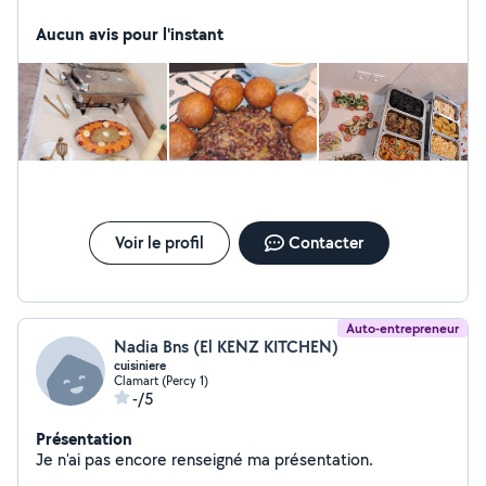
décoration. Nous travaillons dans toute la France en
général . N'hésitez pas à nous contacter pour vos
Aucun avis pour l'instant
événements : naissance ,anniversaire ,mariage,
enterrement de vie de jeune fille ,événements funèbre.
. . . .
Voir le profil
Contacter
Auto-entrepreneur
Nadia Bns (El KENZ KITCHEN)
cuisiniere
Clamart (Percy 1)
-/5
Présentation
Je n'ai pas encore renseigné ma présentation.