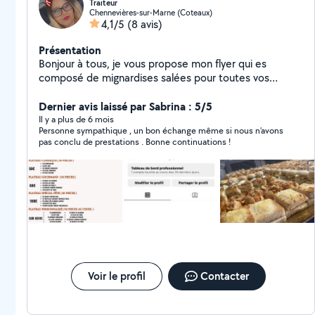
Traiteur
Chennevières-sur-Marne (Coteaux)
4,1/5
(8 avis)
Présentation
Bonjour à tous, je vous propose mon flyer qui es
composé de mignardises salées pour toutes vos
occasions (réception, baptême, anniversaire, mariage,
l'aïd etc ) N'hésitez pas à m'envoyer un message sur
Dernier avis laissé par Sabrina : 5/5
mon Instagram pour plus d'info : Morgane_traiteur (
Il y a plus de 6 mois
Personne sympathique , un bon échange même si nous n’avons
HALAL )
pas conclu de prestations . Bonne continuations !
Voir le profil
Contacter