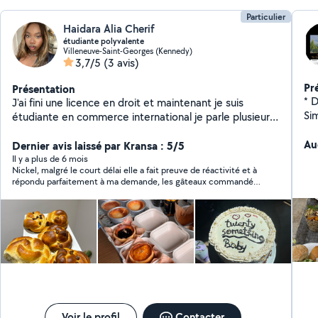
Particulier
Haidara Alia Cherif
étudiante polyvalente
Villeneuve-Saint-Georges (Kennedy)
3,7/5
(3 avis)
Pr
Présentation
*️ 
J'ai fini une licence en droit et maintenant je suis
Si
étudiante en commerce international je parle plusieurs
pour r
langues comme anglais, espagnol et français j'ai aussi
fraîc
Au
des notions de portugais passionnée de mode ,beauté,
Dernier avis laissé par Kransa : 5/5
év
et cuisine je propose mes services en plusieurs
Il y a plus de 6 mois
Nickel, malgré le court délai elle a fait preuve de réactivité et à
Dis
domaines: - aide aux devoirs et enseignement de
répondu parfaitement à ma demande, les gâteaux commandés
sav
langue étrangères: Anglais, espagnol et Français. -
étaient très bon et eu bcp de succès vraiment top je la
no
garde d'enfants de tout âges - cuisine /traiteur(plats
recommande que ce soit au niveau de ses productions, du
occidentaux /africains , mignardises, bento cakes et
service et des tarifs .
pleins d'autres) - coiffure afro (hors coiffure nattes
collées). Pour plus d'informations concernant les
coiffures, n'hésitez pas à me contacter Pour toutes
autre demandes, n'hésitez pas à me contacter en
message privé.
Voir le profil
Contacter