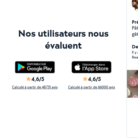
Pr
Pâ
Nos utilisateurs nous
gâte
sur
évaluent
Kh
De
Il y
Rea
4,6/5
4,6/5
Calculé à partir de 48731 avis
Calculé à partir de 66000 avis