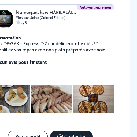
Auto-entrepreneur
Nomenjanahary HARILALAINA CHAN HONG
Vitry-sur-Seine (Colonel Fabien)
-/5
ésentation
DziD&G6K - Express D'Zour délicieux et variés ! *
mplifiez vos repas avec nos plats préparés avec soin
avir vos papilles : Des saveurs authentiques,
hes et équilibrées. Menus adaptés à vos
cun avis pour l'instant
énements , vos envies et à votre budget.
ponibles en livraison ou à emporter. Commandez et
ourez la différence avec *DziD&G6K* ! *Votre repas,
tre passion.* Matsiroment vôtre
Voir le profil
Contacter