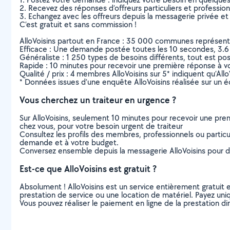
2. Recevez des réponses d’offreurs particuliers et professio
3. Echangez avec les offreurs depuis la messagerie privée et 
C’est gratuit et sans commission !
AlloVoisins partout en France : 35 000 communes représentées 
Efficace : Une demande postée toutes les 10 secondes, 3.6
Généraliste : 1 250 types de besoins différents, tout est poss
Rapide : 10 minutes pour recevoir une première réponse à 
Qualité / prix : 4 membres AlloVoisins sur 5* indiquent qu’All
* Données issues d’une enquête AlloVoisins réalisée sur un é
Vous cherchez un traiteur en urgence ?
Sur AlloVoisins, seulement 10 minutes pour recevoir une p
chez vous, pour votre besoin urgent de traiteur
Consultez les profils des membres, professionnels ou particuli
demande et à votre budget.
Conversez ensemble depuis la messagerie AlloVoisins pour de
Est-ce que AlloVoisins est gratuit ?
Absolument ! AlloVoisins est un service entièrement gratuit 
prestation de service ou une location de matériel. Payez uniq
Vous pouvez réaliser le paiement en ligne de la prestation di