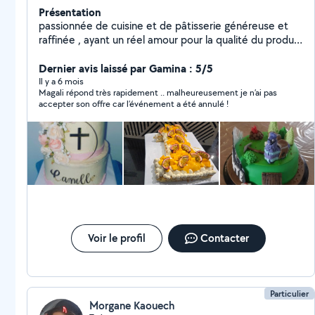
Présentation
passionnée de cuisine et de pâtisserie généreuse et
raffinée , ayant un réel amour pour la qualité du produit,
je vous propose mes services pour petits fours salés
sucrés, plats et desserts( cake design, layer cake,
Dernier avis laissé par Gamina : 5/5
entremet .........).
Il y a 6 mois
Magali répond très rapidement .. malheureusement je n’ai pas
accepter son offre car l’événement a été annulé !
Voir le profil
Contacter
Particulier
Morgane Kaouech