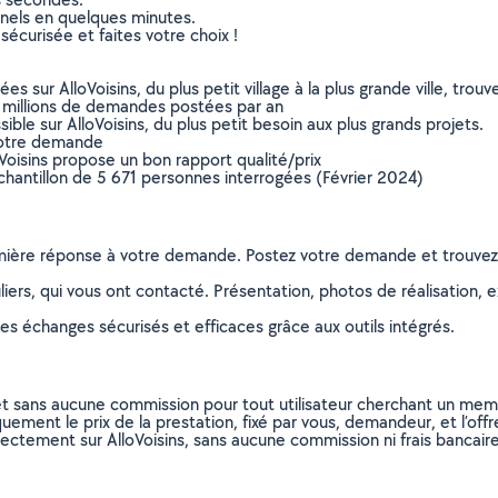
nnels en quelques minutes.
sécurisée et faites votre choix !
sur AlloVoisins, du plus petit village à la plus grande ville, tro
 millions de demandes postées par an
ible sur AlloVoisins, du plus petit besoin aux plus grands projets.
votre demande
oVoisins propose un bon rapport qualité/prix
chantillon de 5 671 personnes interrogées (Février 2024)
remière réponse à votre demande. Postez votre demande et trouve
ers, qui vous ont contacté. Présentation, photos de réalisation, exp
s échanges sécurisés et efficaces grâce aux outils intégrés.
et sans aucune commission pour tout utilisateur cherchant un membre
uement le prix de la prestation, fixé par vous, demandeur, et l’offr
rectement sur AlloVoisins, sans aucune commission ni frais bancaire