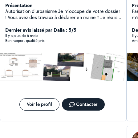
Présentation
Pr
Autorisation d'urbanisme Je m'occupe de votre dossier
Pa
! Vous avez des travaux à déclarer en mairie ? Je réalise
m'
votre déclaration préalable ou permis de construire,
rec
conforme au PLU et prêt à être déposé. Extensions,
Dernier avis laissé par Dalla : 5/5
Kaby
Der
terrasses, vérandas, garages Changement de fenêtres
dé
Il y a plus de 6 mois
Il y
Bon rapport qualité prix
Ama
ou clôtures Ravalement de façades Dossier complet
pa
gain de temps sérénité Étude de faisabilité /
souvent
conformité PLU Offerte avant devis Contactez-moi
per
pour votre projet !
nouvelle
passion la culture
De
ém
Voir le profil
Contacter