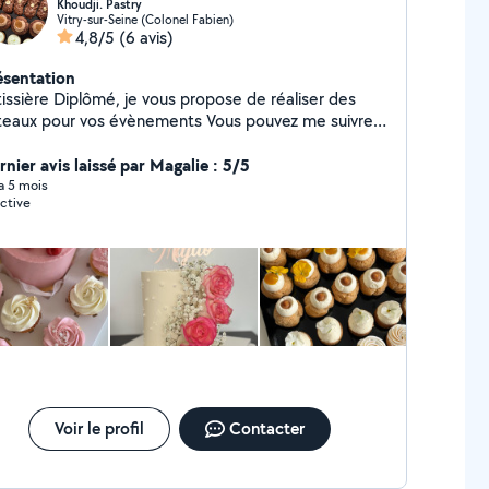
Khoudji. Pastry
Vitry-sur-Seine (Colonel Fabien)
4,8/5
(6 avis)
ésentation
tissière Diplômé, je vous propose de réaliser des
aux pour vos évènements Vous pouvez me suivre
 mes réseaux, afin de voir mes créations Insta :
oudji.pastry
rnier avis laissé par Magalie : 5/5
 a 5 mois
ctive
Voir le profil
Contacter