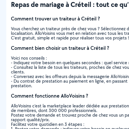
Repas de mariage à Créteil : tout ce qu’i
Comment trouver un traiteur à Créteil ?
Vous cherchez un traiteur près de chez vous ? Sélectionnez
localisation. AlloVoisins vous met en relation avec tous les t
C’est gratuit, simple et rapide pour réaliser tous vos projets !
Comment bien choisir un traiteur à Créteil ?
Voici nos conseils :
- Indiquez votre besoin en quelques secondes : quel service 
- Consultez la liste de tous les traiteurs, proches de chez vous
clients.
- Conversez avec les offreurs depuis la messagerie AlloVoisi
- Du contrat de prestation au paiement en ligne, en passant pa
prestation.
Comment fonctionne AlloVoisins ?
AlloVoisins c’est la marketplace leader dédiée aux prestatio
de membres, dont 300 000 professionnels.
Postez votre demande et trouvez proche de chez vous un parti
rapport qualité/prix.
Facilitez votre quotidien en 3 étapes :
1. Postez votre demande : indiquez votre besoin en quelque