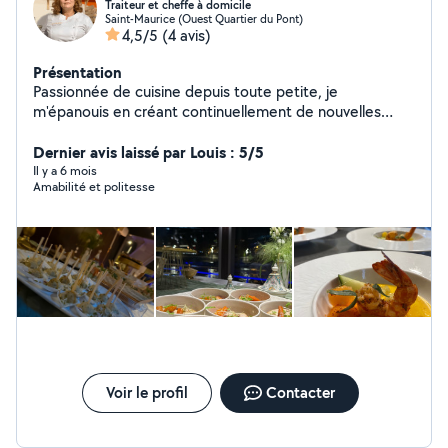
Traiteur et cheffe à domicile
Saint-Maurice (Ouest Quartier du Pont)
4,5/5
(4 avis)
Présentation
Passionnée de cuisine depuis toute petite, je
m'épanouis en créant continuellement de nouvelles
recettes en mélangeant les traditions culinaires Kabyles
avec la cuisine française. La combinaison est détonante
Dernier avis laissé par Louis : 5/5
! Avec mon service traiteur, j'apprécie tout
Il y a 6 mois
Amabilité et politesse
particulièrement de faire connaître des saveurs souvent
méconnues. Les ateliers de cuisine que j'anime
permettent à tout le monde de (re)découvrir : de
nouvelles épices des plats créés sur-mesure et avec
passion la culture de chaque personne qui participe Des
événements toujours riches en aliments et émotions qui
rendent ces moments inoubliables.
Voir le profil
Contacter