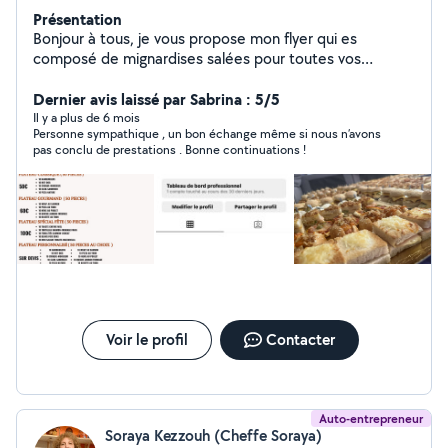
Présentation
Bonjour à tous, je vous propose mon flyer qui es
composé de mignardises salées pour toutes vos
occasions (réception, baptême, anniversaire, mariage,
l'aïd etc ) N'hésitez pas à m'envoyer un message sur
Dernier avis laissé par Sabrina : 5/5
mon Instagram pour plus d'info : Morgane_traiteur (
Il y a plus de 6 mois
Personne sympathique , un bon échange même si nous n’avons
HALAL )
pas conclu de prestations . Bonne continuations !
Voir le profil
Contacter
Auto-entrepreneur
Soraya Kezzouh (Cheffe Soraya)