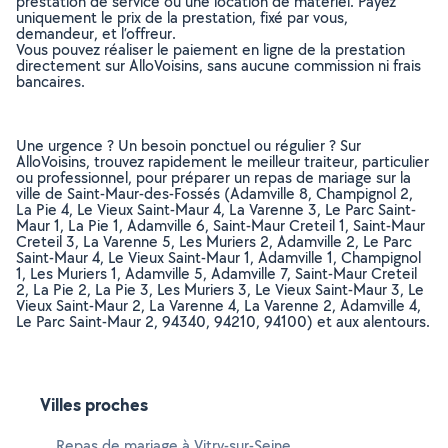
prestation de service ou une location de matériel. Payez
uniquement le prix de la prestation, fixé par vous,
demandeur, et l’offreur.
Vous pouvez réaliser le paiement en ligne de la prestation
directement sur AlloVoisins, sans aucune commission ni frais
bancaires.
Une urgence ? Un besoin ponctuel ou régulier ? Sur
AlloVoisins, trouvez rapidement le meilleur traiteur, particulier
ou professionnel, pour préparer un repas de mariage sur la
ville de Saint-Maur-des-Fossés (Adamville 8, Champignol 2,
La Pie 4, Le Vieux Saint-Maur 4, La Varenne 3, Le Parc Saint-
Maur 1, La Pie 1, Adamville 6, Saint-Maur Creteil 1, Saint-Maur
Creteil 3, La Varenne 5, Les Muriers 2, Adamville 2, Le Parc
Saint-Maur 4, Le Vieux Saint-Maur 1, Adamville 1, Champignol
1, Les Muriers 1, Adamville 5, Adamville 7, Saint-Maur Creteil
2, La Pie 2, La Pie 3, Les Muriers 3, Le Vieux Saint-Maur 3, Le
Vieux Saint-Maur 2, La Varenne 4, La Varenne 2, Adamville 4,
Le Parc Saint-Maur 2, 94340, 94210, 94100) et aux alentours.
Villes proches
Repas de mariage à Vitry-sur-Seine