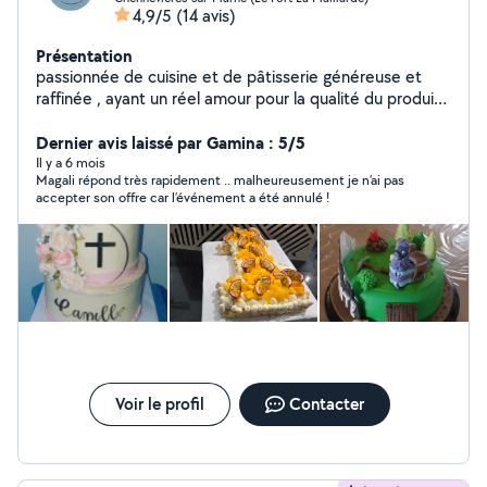
4,9/5
(14 avis)
Présentation
passionnée de cuisine et de pâtisserie généreuse et
raffinée , ayant un réel amour pour la qualité du produit,
je vous propose mes services pour petits fours salés
sucrés, plats et desserts( cake design, layer cake,
Dernier avis laissé par Gamina : 5/5
entremet .........).
Il y a 6 mois
Magali répond très rapidement .. malheureusement je n’ai pas
accepter son offre car l’événement a été annulé !
Voir le profil
Contacter