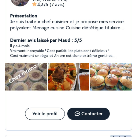
4,3/5
(7 avis)
Présentation
Je suis traiteur chef cuisinier et je propose mes service
polyvalent Menage cuisine Cuisine diététique titulaire
d'un diplome de nutritioniste Je propose le batch
cooking des recettes healthy revisité avec méthode de
Dernier avis laissé par Maud : 5/5
conservation sans changement de goût des desserts
Il y a 4 mois
Vraiment incroyable ! Cest parfait, les plats sont délicieux !
fait maison des gâteaux même le goûter pour vous
Cest vraiment un régal et Ahlem est d'une extrême gentillesse
enfants a des prix correct et recettes bien soignée
je recommande a 100% !
Voir le profil
Contacter