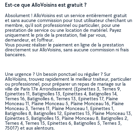
Est-ce que AlloVoisins est gratuit ?
Absolument ! AlloVoisins est un service entièrement gratuit
et sans aucune commission pour tout utilisateur cherchant un
membre, qu’il soit professionnel ou particulier, pour une
prestation de service ou une location de matériel. Payez
uniquement le prix de la prestation, fixé par vous,
demandeur, et l’offreur.
Vous pouvez réaliser le paiement en ligne de la prestation
directement sur AlloVoisins, sans aucune commission ni frais
bancaires.
Une urgence ? Un besoin ponctuel ou régulier ? Sur
AlloVoisins, trouvez rapidement le meilleur traiteur, particulier
ou professionnel, pour préparer un repas de mariage sur la
ville de Paris 17e Arrondissement (Epinettes 3, Ternes 9,
Epinettes 11, Batignolles 13, Epinettes 4, Batignolles 14,
Ternes 16, Batignolles 6, Ternes 13, Epinettes 17, Plaine
Monceau 11, Plaine Monceau 5, Plaine Monceau 16, Plaine
Monceau 3, Ternes 11, Plaine Monceau 1, Epinettes 1,
Batignolles 8, Batignolles 12, Epinettes 15, Plaine Monceau 13,
Epinettes 5, Batignolles 15, Plaine Monceau 8, Batignolles 2,
Ternes 4, Ternes 15, Epinettes 6, Batignolles 5, Ternes 3,
75017) et aux alentours.