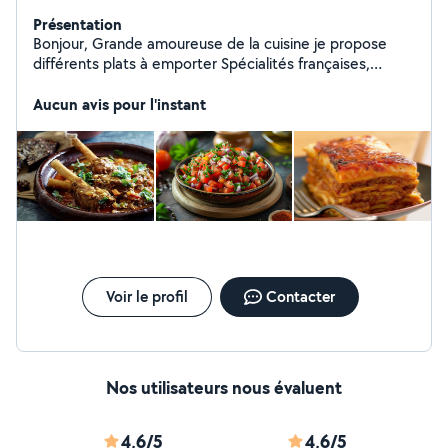
Présentation
Bonjour, Grande amoureuse de la cuisine je propose
différents plats à emporter Spécialités françaises,
marocaines, italiennes, asiatiques, healthy, équilibrées...
Possibilité de passer commande de petits fours, de
Aucun avis pour l'instant
gâteaux orientaux pour vos évènements... N'hésitez pas
à me contacter Je propose également des heures de
ménage ( gros ménage, d'entrée ou de sortie de
logement , de fin de travaux)
Voir le profil
Contacter
Nos utilisateurs nous évaluent
4,6/5
4,6/5