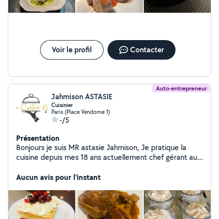
autour d'un dîner.
Voir le profil
Contacter
Auto-entrepreneur
Jahmison ASTASIE
Cuisinier
Paris (Place Vendome 1)
-/5
Présentation
Bonjours je suis MR astasie Jahmison, Je pratique la
cuisine depuis mes 18 ans actuellement chef gérant au
self de l'hôpital rothschild 19eme arrondissement de
Paris et traiteur en auto-entrepreneur. Je suis spécialisé
Aucun avis pour l'instant
dans la cuisine française ainsi que celle antillaise. J'ai
quelques notions dans la cuisine du monde Ainsi que
dans la pâtisserie.