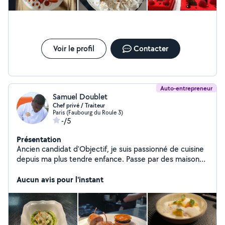
Voir le profil
Contacter
Auto-entrepreneur
Samuel Doublet
Chef privé / Traiteur
Paris (Faubourg du Roule 3)
-/5
Présentation
Ancien candidat d'Objectif, je suis passionné de cuisine
depuis ma plus tendre enfance. Passe par des maisons
prestigieuse qui ont été formatrice et m'ont permis
d'acquérir une expérience complète afin de vous
Aucun avis pour l'instant
proposer des mets tous aussi gourmands et savoureux
les uns que les autres. Ma cuisine se veut créative, de
saison avec des produits frais. La convivialité, l'échange
et le partage sont mes mots d'ordres. Alors à bientôt