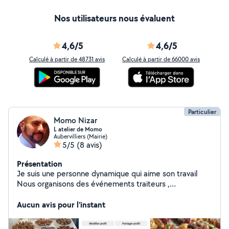
Nos utilisateurs nous évaluent
4,6/5
4,6/5
Calculé à partir de 48731 avis
Calculé à partir de 66000 avis
Particulier
Momo Nizar
L atelier de Momo
Aubervilliers (Mairie)
5/5
(8 avis)
Présentation
Je suis une personne dynamique qui aime son travail
Nous organisons des événements traiteurs ,
notamment des cocktails dinatoires et déjeunatoires,
mariage , bapteme , babyshowers plateaux de canapés,
Aucun avis pour l'instant
buffets gastronomiques, plateaux-repas, petit-déjeuner