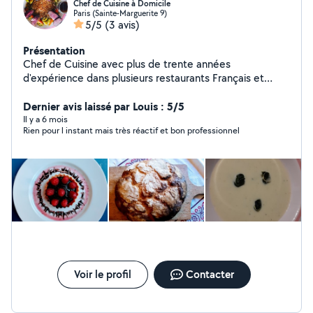
Chef de Cuisine à Domicile
Paris (Sainte-Marguerite 9)
5/5
(3 avis)
Présentation
Chef de Cuisine avec plus de trente années
d'expérience dans plusieurs restaurants Français et
Italiens à Paris et à Londres, j'ai décidé de vous faire
partager ma passion à votre domicile en Île de France
Dernier avis laissé par Louis : 5/5
en vous proposant des cours de cuisine à domicile ou
Il y a 6 mois
Rien pour l instant mais très réactif et bon professionnel
dans mon atelier.
Voir le profil
Contacter