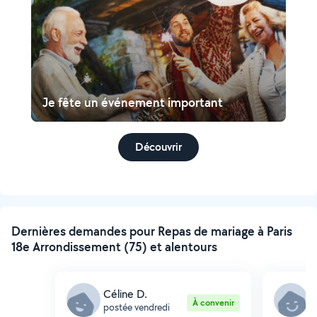
Je fête un événement important
Découvrir
Dernières demandes pour Repas de mariage à Paris
18e Arrondissement (75) et alentours
Céline D.
M
À convenir
postée vendredi
p