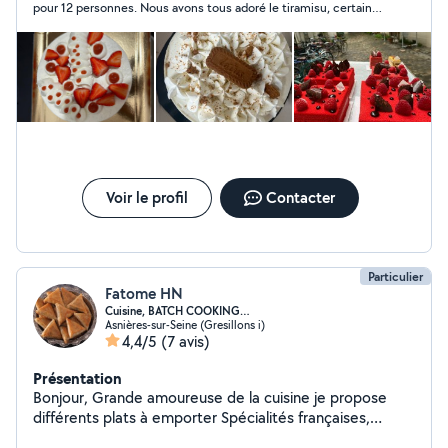
pour 12 personnes. Nous avons tous adoré le tiramisu, certains
m’ont même demandé la recette . Merci a Djaoi !
Voir le profil
Contacter
Particulier
Fatome HN
Cuisine, BATCH COOKING…
Asnières-sur-Seine (Gresillons i)
4,4/5
(7 avis)
Présentation
Bonjour, Grande amoureuse de la cuisine je propose
différents plats à emporter Spécialités françaises,
marocaines, italiennes, asiatiques, healthy, équilibrées...