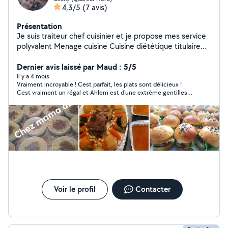
4,3/5
(7 avis)
Présentation
Je suis traiteur chef cuisinier et je propose mes service
polyvalent Menage cuisine Cuisine diététique titulaire
d'un diplome de nutritioniste Je propose le batch
cooking des recettes healthy revisité avec méthode de
Dernier avis laissé par Maud : 5/5
conservation sans changement de goût des desserts
Il y a 4 mois
Vraiment incroyable ! Cest parfait, les plats sont délicieux !
fait maison des gâteaux même le goûter pour vous
Cest vraiment un régal et Ahlem est d'une extrême gentillesse
enfants a des prix correct et recettes bien soignée
je recommande a 100% !
Voir le profil
Contacter