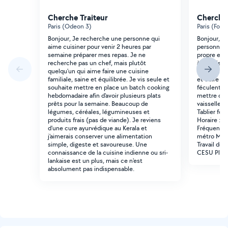
Cherche Traiteur
Cherche 
Paris (Odeon 3)
Paris (Foli
Bonjour, Je recherche une personne qui
Bonjour, Je
aime cuisiner pour venir 2 heures par
personne po
semaine préparer mes repas. Je ne
propre et o
recherche pas un chef, mais plutôt
à la maison
quelqu'un qui aime faire une cuisine
et les menu
familiale, saine et équilibrée. Je vis seule et
et cuire le
souhaite mettre en place un batch cooking
féculents, 
hebdomadaire afin d'avoir plusieurs plats
mettre dans
prêts pour la semaine. Beaucoup de
vaisselle et
légumes, céréales, légumineuses et
Tablier fou
produits frais (pas de viande). Je reviens
Horaire : 
d'une cure ayurvédique au Kerala et
Fréquence :
j'aimerais conserver une alimentation
métro Méni
simple, digeste et savoureuse. Une
Travail dé
connaissance de la cuisine indienne ou sri-
CESU Plus
lankaise est un plus, mais ce n'est
absolument pas indispensable.