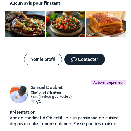
Possibilité de passer commande de petits fours, de
Aucun avis pour l'instant
gâteaux orientaux pour vos évènements... N'hésitez pas
à me contacter Je propose également des heures de
ménage ( gros ménage, d'entrée ou de sortie de
logement , de fin de travaux)
Voir le profil
Contacter
Auto-entrepreneur
Samuel Doublet
Chef privé / Traiteur
Paris (Faubourg du Roule 3)
-/5
Présentation
Ancien candidat d'Objectif, je suis passionné de cuisine
depuis ma plus tendre enfance. Passe par des maisons
prestigieuse qui ont été formatrice et m'ont permis