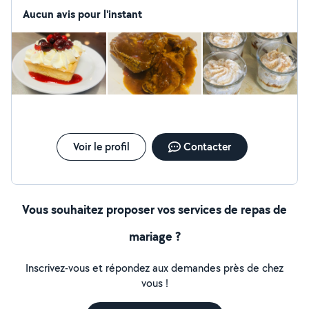
Paris et traiteur en auto-entrepreneur. Je suis spécialisé
Aucun avis pour l'instant
dans la cuisine française ainsi que celle antillaise. J'ai
quelques notions dans la cuisine du monde Ainsi que
dans la pâtisserie.
Voir le profil
Contacter
Vous souhaitez proposer vos services de repas de
mariage ?
Inscrivez-vous et répondez aux demandes près de chez
vous !