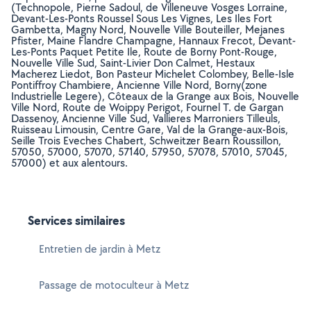
(Technopole, Pierne Sadoul, de Villeneuve Vosges Lorraine,
Devant-Les-Ponts Roussel Sous Les Vignes, Les Iles Fort
Gambetta, Magny Nord, Nouvelle Ville Bouteiller, Mejanes
Pfister, Maine Flandre Champagne, Hannaux Frecot, Devant-
Les-Ponts Paquet Petite Ile, Route de Borny Pont-Rouge,
Nouvelle Ville Sud, Saint-Livier Don Calmet, Hestaux
Macherez Liedot, Bon Pasteur Michelet Colombey, Belle-Isle
Pontiffroy Chambiere, Ancienne Ville Nord, Borny(zone
Industrielle Legere), Côteaux de la Grange aux Bois, Nouvelle
Ville Nord, Route de Woippy Perigot, Fournel T. de Gargan
Dassenoy, Ancienne Ville Sud, Vallieres Marroniers Tilleuls,
Ruisseau Limousin, Centre Gare, Val de la Grange-aux-Bois,
Seille Trois Eveches Chabert, Schweitzer Bearn Roussillon,
57050, 57000, 57070, 57140, 57950, 57078, 57010, 57045,
57000) et aux alentours.
Services similaires
Entretien de jardin à Metz
Passage de motoculteur à Metz