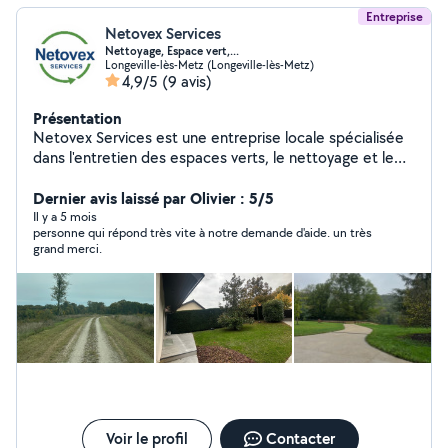
Entreprise
Netovex Services
Nettoyage, Espace vert,...
Longeville-lès-Metz (Longeville-lès-Metz)
4,9/5
(9 avis)
Présentation
Netovex Services est une entreprise locale spécialisée
dans l'entretien des espaces verts, le nettoyage et le
débarras. Nous intervenons rapidement pour des
prestations ponctuelles ou récurrentes, aussi bien pour
Dernier avis laissé par Olivier : 5/5
les particuliers que pour les professionnels (agences
Il y a 5 mois
personne qui répond très vite à notre demande d'aide. un très
immobilières, syndics, promoteurs, artisans). Nos
grand merci.
engagements : Réactivité et respect des délais Travail
soigné et chantiers propres Devis clairs et rapides
Interventions fiables, même en urgence Zone
d'intervention : Metz et alentours.
Voir le profil
Contacter