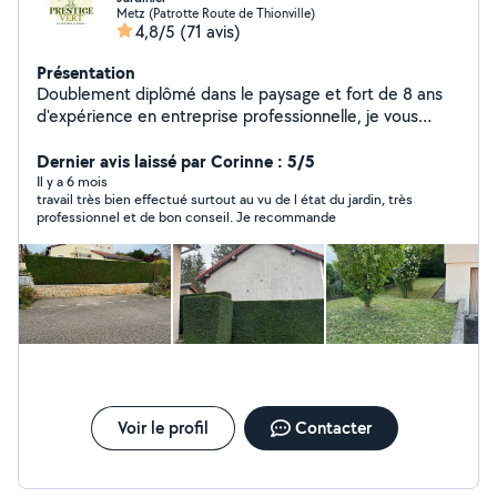
Metz (Patrotte Route de Thionville)
4,8/5
(71 avis)
Présentation
Doublement diplômé dans le paysage et fort de 8 ans
d'expérience en entreprise professionnelle, je vous
propose des services d'entretien extérieur de qualité :
Tonte de pelouse Taille de haies et d'arbustes
Dernier avis laissé par Corinne : 5/5
Débroussaillage Nettoyage haute pression (Kärcher) Je
Il y a 6 mois
travail très bien effectué surtout au vu de l état du jardin, très
suis équipé et à l'écoute de vos besoins pour entretenir
professionnel et de bon conseil. Je recommande
et valoriser vos espaces extérieurs. N'hésitez pas à me
contacter pour un devis gratuit
Voir le profil
Contacter