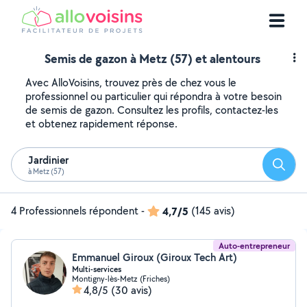
Semis de gazon à Metz (57) et alentours
Avec AlloVoisins, trouvez près de chez vous le
professionnel ou particulier qui répondra à votre besoin
de semis de gazon. Consultez les profils, contactez-les
et obtenez rapidement réponse.
Jardinier
Reche
à Metz (57)
4 Professionnels répondent
-
4,7/5
(145 avis)
Auto-entrepreneur
Emmanuel Giroux (Giroux Tech Art)
Multi-services
Montigny-lès-Metz (Friches)
4,8/5
(30 avis)