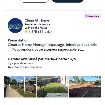
Entreprise
Clean At Home
Prestation de service
La Maxe (La Maxe)
4,3/5
(35 avis)
Présentation
Clean at Home Ménage, repassage, bricolage et vitrerie
..! Nous rendons votre intérieur impeccable et
fonctionnel. Clean at Garden Création et entretien
d'espaces verts pour un extérieur soigné et accueillant.
Dernier avis laissé par Marie-Alberta : 3/5
Uniquement des services de qualité. Un simple appel
Il y a plus de 6 mois
Très réactif à ma demande
téléphonique et on prend tout en charge, facile et
accessible pour tous!