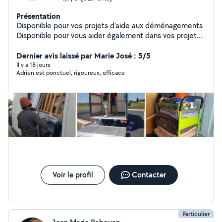
Présentation
Disponible pour vos projets d'aide aux déménagements
Disponible pour vous aider également dans vos projets
de livraison et de débarras Simple réponse sur demande
privée Tout le matériel disponible pour protection et
Dernier avis laissé par Marie José : 5/5
manutention.. Je vous trouverais une solution pour
Il y a 18 jours
Adrien est ponctuel, rigoureux, efficace
éviter toutes contraintes Mes coordonnées
téléphoniques sont visibles N'hésitez pas à me
contacter directement
Voir le profil
Contacter
Particulier