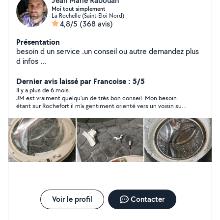
Jean Marie Rabouan
Moi tout simplement
La Rochelle (Saint-Eloi Nord)
4,8/5
(368 avis)
Présentation
besoin d un service .un conseil ou autre demandez plus
d infos ...
Dernier avis laissé par Francoise : 5/5
Il y a plus de 6 mois
JM est vraiment quelqu’un de très bon conseil. Mon besoin
étant sur Rochefort il m’a gentiment orienté vers un voisin sur
place. ET SURTOUT, il a téléphoné le lendemain, pour savoir si
j’avais trouvé une solution. Vraiment merci, et à bientôt car
bien sûr je referai appel à vous. Françoise
Voir le profil
Contacter