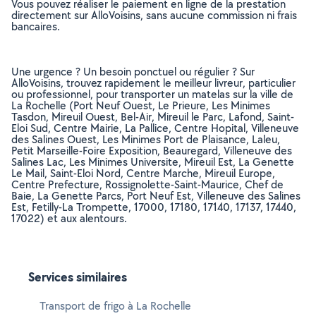
Vous pouvez réaliser le paiement en ligne de la prestation
directement sur AlloVoisins, sans aucune commission ni frais
bancaires.
Une urgence ? Un besoin ponctuel ou régulier ? Sur
AlloVoisins, trouvez rapidement le meilleur livreur, particulier
ou professionnel, pour transporter un matelas sur la ville de
La Rochelle (Port Neuf Ouest, Le Prieure, Les Minimes
Tasdon, Mireuil Ouest, Bel-Air, Mireuil le Parc, Lafond, Saint-
Eloi Sud, Centre Mairie, La Pallice, Centre Hopital, Villeneuve
des Salines Ouest, Les Minimes Port de Plaisance, Laleu,
Petit Marseille-Foire Exposition, Beauregard, Villeneuve des
Salines Lac, Les Minimes Universite, Mireuil Est, La Genette
Le Mail, Saint-Eloi Nord, Centre Marche, Mireuil Europe,
Centre Prefecture, Rossignolette-Saint-Maurice, Chef de
Baie, La Genette Parcs, Port Neuf Est, Villeneuve des Salines
Est, Fetilly-La Trompette, 17000, 17180, 17140, 17137, 17440,
17022) et aux alentours.
Services similaires
Transport de frigo à La Rochelle