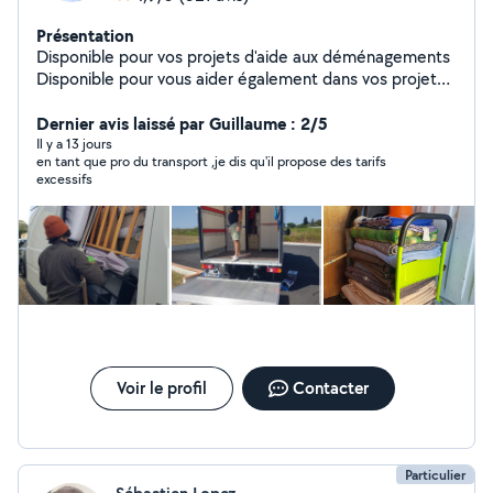
Présentation
Disponible pour vos projets d'aide aux déménagements
Disponible pour vous aider également dans vos projets
de livraison et de débarras Simple réponse sur demande
privée Tout le matériel disponible pour protection et
Dernier avis laissé par Guillaume : 2/5
manutention.. Je vous trouverais une solution pour
Il y a 13 jours
en tant que pro du transport ,je dis qu'il propose des tarifs
éviter toutes contraintes Mes coordonnées
excessifs
téléphoniques sont visibles N'hésitez pas à me
contacter directement
Voir le profil
Contacter
Particulier