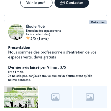
binômes expérimentés, ou même deux si nécessaire, au
Voir le profil
Contacter
même tarif horaire que le mien. La location d'un utilitaire
à la journée, restant à votre charge. Bien cordialement
& à votre service, Raphaël.
Particulier
Élodie Noël
Entretien des espaces verts
La Rochelle (Laleu)
3/5
(1 avis)
Présentation
Nous sommes des professionnels d'entretien de vos
espaces verts, devis gratuits
Dernier avis laissé par Vilma : 3/5
Il y a 1 mois
Je ne sais pas, car j'avais trouvé quelqu'un d'autre avant qu'elle
ne me contacte.