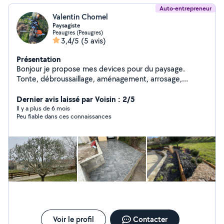
Auto-entrepreneur
Valentin Chomel
Paysagiste
Peaugres (Peaugres)
3,4/5
(5 avis)
Présentation
Bonjour je propose mes devices pour du paysage.
Tonte, débroussaillage, aménagement, arrosage,
désherbage, abattage, élagage, taille de haie/arbuste/
arbres
Dernier avis laissé par Voisin : 2/5
Il y a plus de 6 mois
Peu fiable dans ces connaissances
Voir le profil
Contacter