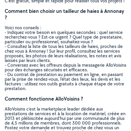
C’est gratuit, simple et rapide pour réaliser tous vos projets !
Comment bien choisir un tailleur de haies à Annonay
?
Voici nos conseils :
- Indiquez votre besoin en quelques secondes : quel service
recherchez-vous ? Est-ce urgent ? Quel type de prestataire,
particulier ou professionnel, souhaitez-vous ?
- Consultez la liste de tous les tailleurs de haies, proches de
chez vous à Annonay ! Sur leur profil, consultez les services
proposés, les photos de leurs réalisations, les notes et avis
laissés par leurs clients.
- Conversez avec les offreurs depuis la messagerie AlloVoisins
pour des échanges sécurisés et efficaces.
- Du contrat de prestation au paiement en ligne, en passant
par la prise de rendez-vous, l’état des lieux, les devis et les
factures : utilisez nos outils gratuits à chaque étape de votre
prestation.
Comment fonctionne AlloVoisins ?
AlloVoisins c’est la marketplace leader dédiée aux
prestations de services et à la location de matériel, créée en
2013 et plébiscitée aujourd’hui par une communauté de plus
de 4,5 millions de membres, dont 300 000 professionnels.
Postez votre demande et trouvez proche de chez vous un