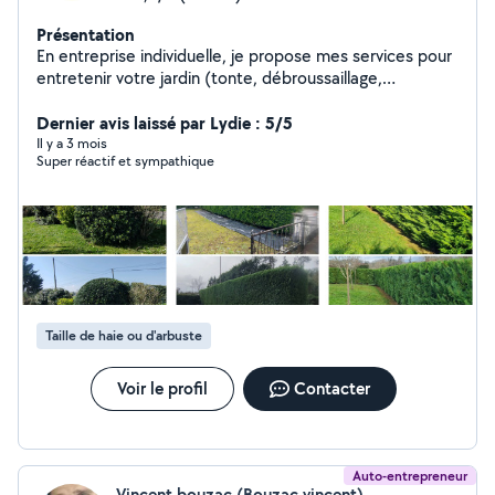
Présentation
En entreprise individuelle, je propose mes services pour
entretenir votre jardin (tonte, débroussaillage,
désherbage, taille haies et arbustes, enlèvements de
vos déchets verts). Je suis disponible également pour
Dernier avis laissé par Lydie : 5/5
des petits travaux (sur demande selon mes
Il y a 3 mois
Super réactif et sympathique
compétences). Grâce à la coopérative où je suis
adhérent vous pouvez bénéficier de l'avance immédiate
du crédit d'impôts pour vos travaux d'entretien
d'espaces verts.
Taille de haie ou d'arbuste
Voir le profil
Contacter
Auto-entrepreneur
Vincent bouzac (Bouzac vincent)