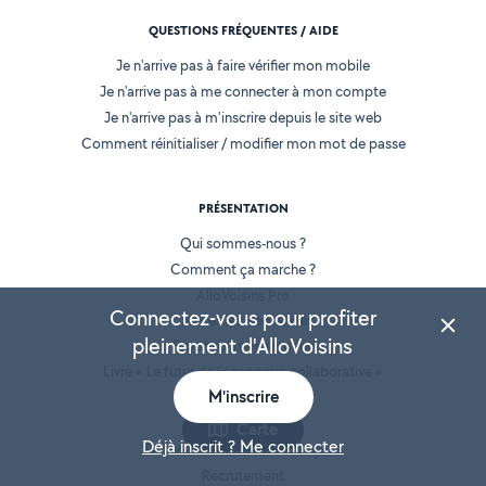
QUESTIONS FRÉQUENTES / AIDE
Je n'arrive pas à faire vérifier mon mobile
Je n'arrive pas à me connecter à mon compte
Je n'arrive pas à m'inscrire depuis le site web
Comment réinitialiser / modifier mon mot de passe
PRÉSENTATION
Qui sommes-nous ?
Comment ça marche ?
AlloVoisins Pro
Connectez-vous pour profiter
Toutes les demandes
pleinement d'AlloVoisins
Proposer mes services
Livre « Le futur de l'économie collaborative »
M'inscrire
AlloVoisins en France
Espace presse
Carte
Déjà inscrit ? Me connecter
Partenaires et Grands Comptes
Recrutement