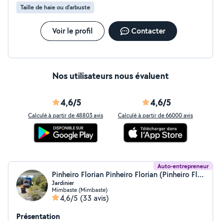
entretien régulier ou une intervention ponctuelle, je suis
Taille de haie ou d'arbuste
disponible pour vous aider à garder un jardin agréable
toute l'année. N'hésitez pas à me contacter pour plus
d'informations ou un devis gratuit ! À bientôt.
Voir le profil
Contacter
Nos utilisateurs nous évaluent
4,6/5
4,6/5
Calculé à partir de 48803 avis
Calculé à partir de 66000 avis
Auto-entrepreneur
Pinheiro Florian Pinheiro Florian (Pinheiro Florian)
Jardinier
Mimbaste (Mimbaste)
4,6/5
(33 avis)
Présentation