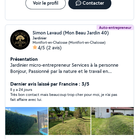
Voir le profil
Contacter
Auto-entrepreneur
Simon Lavaud (Mon Beau Jardin 40)
Jardinier
Montfort-en-Chalosse (Montfort-en-Chalosse)
4/5
(2 avis)
Présentation
Jardinier micro-entrepreneur Services à la personne
Bonjour, Passionné par la nature et le travail en
extérieur, je vous propose mes services de jardinage
pour entretenir et embellir vos espaces verts. En tant
Dernier avis laissé par Francine : 3/5
que micro-entrepreneur déclaré dans le cadre des
Il y a 24 jours
Très bon contact mais beaucoup trop cher pour moi, je n'ai pas
services à la personne, vous pouvez bénéficier d'un
fait affaire avec lui.
travail soigné, sérieux et adapté à vos besoins. Mes
prestations : Tonte de pelouse Taille de haies et
arbustes Désherbage Entretien général du jardin
Ramassage de feuilles Petits travaux extérieurs Travail
propre et appliqué Respect des délais Matériel adapté
À l'écoute de vos demandes Que ce soit pour un