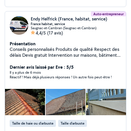
Auto-entrepreneur
Endy Helfrick (France, habitat, service)
France habitat, service
Saugnac-et-Cambran (Saugnac-et-Cambran)
4,4/5
(17 avis)
Présentation
Conseils personnalisés Produits de qualité Respect des
délais Devis gratuit Intervention sur maisons, bâtiments
et locaux professionnels et particuliers Parce qu'un
entretien régulier est la meilleure garantie pour
Dernier avis laissé par Eve : 5/5
préserver la valeur de votre bien, je vous accompagne
Il y a plus de 6 mois
Réactif ! Mais déjà plusieurs réponses ! Un autre fois peut-être !
dans tous vos projets de peinture, de nettoyage et de
traitement de toiture avec sérieux, réactivité et
professionnalisme.
Taille de haie ou d'arbuste
Taille d'arbuste