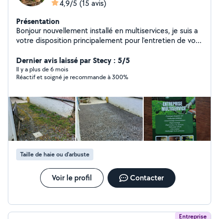
4,9/5
(15 avis)
Présentation
Bonjour nouvellement installé en multiservices, je suis a
votre disposition principalement pour l'entretien de vos
espace vert mais également pour tout vos petits
travaux et debarassage d'encombrants.
Dernier avis laissé par Stecy : 5/5
Il y a plus de 6 mois
Réactif et soigné je recommande à 300%
Taille de haie ou d'arbuste
Voir le profil
Contacter
Entreprise