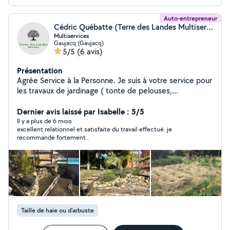
Auto-entrepreneur
Cédric Québatte (Terre des Landes Multiservices)
Multiservices
Gaujacq (Gaujacq)
5/5
(6 avis)
Présentation
Agrée Service à la Personne. Je suis à votre service pour
les travaux de jardinage ( tonte de pelouses,
débroussaillage taille de haies et arbustes, entretien
extérieur, etc). Petits travaux de bricolage (peinture
Dernier avis laissé par Isabelle : 5/5
intérieure et extérieure, nettoyage d'extérieur, etc).
Il y a plus de 6 mois
excellent relationnel et satisfaite du travail effectué. je
Entretien et surveillance de votre maison durant votre
recommande fortement .
absence ( relevé de courrier, fermeture des volets et
compteurs, entretien des plantes,etc) Paiement par
Avance Immédiate du Crédit d'Impôt ( 50% du salaire).
Et CESU+.
Taille de haie ou d'arbuste