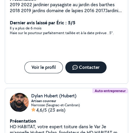
2019 2022 jardinier paysagiste au jardin des barthes
2018 2019 jardins domaine de lapies 2016 2017Jardinier
paysagiste au château de Versailles 2014 2015 Jardinier
paysagiste au château de chenonceau 2013École des
Dernier avis laissé par Éric : 5/5
compagnons du devoir 2012Jardinier paysagiste au
Il y a plus de 6 mois
Haie sur le pourtour parfaitement taillée et à la date prévue . 5*.
château de gardére
Voir le profil
Contacter
Auto-entrepreneur
Dylan Hubert (Hubert)
Artisan couvreur
Narrosse (Saugnac-et-Cambran)
4,6/5
(23 avis)
Présentation
HD HABITAT, votre expert toiture dans le Var Je
m'appelle Hubert Dylan, fondateur de HD HABITAT mes