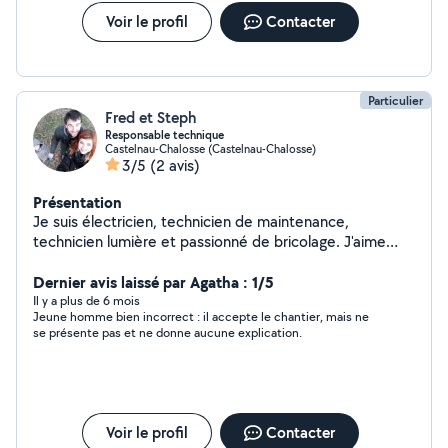
Voir le profil
Contacter
Particulier
Fred et Steph
Responsable technique
Castelnau-Chalosse (Castelnau-Chalosse)
3/5
(2 avis)
Présentation
Je suis électricien, technicien de maintenance,
technicien lumière et passionné de bricolage. J'aime
rendre service. Nous sommes aussi passionnés par les
animaux et c est avec plaisir que nous pouvons les
Dernier avis laissé par Agatha : 1/5
garder.
Il y a plus de 6 mois
Jeune homme bien incorrect : il accepte le chantier, mais ne
se présente pas et ne donne aucune explication.
Voir le profil
Contacter