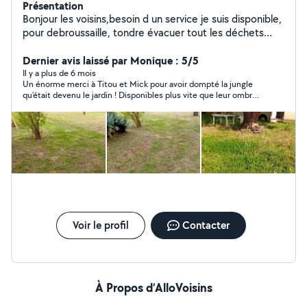
Présentation
Bonjour les voisins,besoin d un service je suis disponible,
pour debroussaille, tondre évacuer tout les déchets
verts encombrant exc.
Dernier avis laissé par Monique : 5/5
Il y a plus de 6 mois
Un énorme merci à Titou et Mick pour avoir dompté la jungle
qu’était devenu le jardin ! Disponibles plus vite que leur ombre,
pros jusqu’au bout des gants de jardinage, et en plus
adorables… Franchement, si le jardin pouvait parler, il leur dirait
merci aussi. Équipe de choc, à recommander sans modération !
Voir le profil
Contacter
À Propos d’AlloVoisins