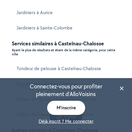
Jardiniers à Aurice
Jardiniers à Sainte-Colombe
Services similaires à Castelnau-Chalosse
Ayant le plus de résultats et étant de la même catégorie, pour cette
ville
Tondeur de pelouse à Castelnau-Chalosse
Elagueur à Castelnau-Chalosse
Connectez-vous pour profiter
pleinement d'AlloVoisins
Poseur de clôture à Castelnau-Chalosse
M'inscrire
Tailleur de haies à Castelnau-Chalosse
Carte
Déjà inscrit ? Me connecter
Autres services à Castelnau-Chalosse