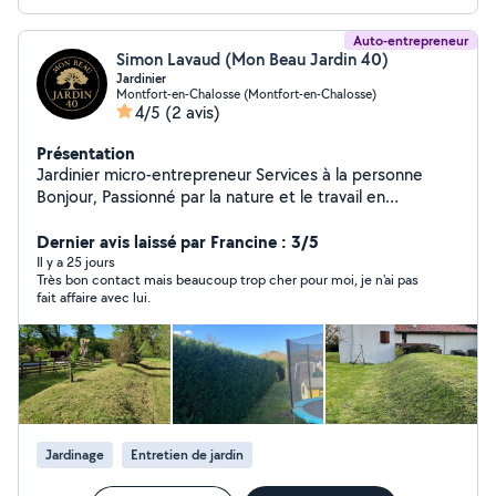
Auto-entrepreneur
Simon Lavaud (Mon Beau Jardin 40)
Jardinier
Montfort-en-Chalosse (Montfort-en-Chalosse)
4/5
(2 avis)
Présentation
Jardinier micro-entrepreneur Services à la personne
Bonjour, Passionné par la nature et le travail en
extérieur, je vous propose mes services de jardinage
pour entretenir et embellir vos espaces verts. En tant
Dernier avis laissé par Francine : 3/5
que micro-entrepreneur déclaré dans le cadre des
Il y a 25 jours
Très bon contact mais beaucoup trop cher pour moi, je n'ai pas
services à la personne, vous pouvez bénéficier d'un
fait affaire avec lui.
travail soigné, sérieux et adapté à vos besoins. Mes
prestations : Tonte de pelouse Taille de haies et
arbustes Désherbage Entretien général du jardin
Ramassage de feuilles Petits travaux extérieurs Travail
propre et appliqué Respect des délais Matériel adapté
À l'écoute de vos demandes Que ce soit pour un
entretien régulier ou une intervention ponctuelle, je suis
Jardinage
Entretien de jardin
disponible pour vous aider à garder un jardin agréable
toute l'année. N'hésitez pas à me contacter pour plus