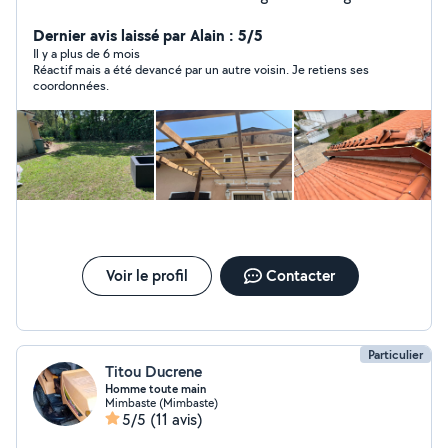
vos animaux , balades ou éducation , je suis diplômé
dans le milieu canin
Dernier avis laissé par Alain : 5/5
Il y a plus de 6 mois
Réactif mais a été devancé par un autre voisin. Je retiens ses
coordonnées.
Voir le profil
Contacter
Particulier
Titou Ducrene
Homme toute main
Mimbaste (Mimbaste)
5/5
(11 avis)