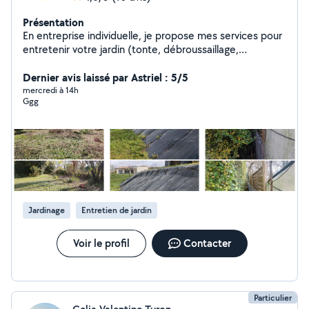
Présentation
En entreprise individuelle, je propose mes services pour
entretenir votre jardin (tonte, débroussaillage,
désherbage, taille haies et arbustes, enlèvements de
vos déchets verts). Je suis disponible également pour
Dernier avis laissé par Astriel : 5/5
des petits travaux (sur demande selon mes
mercredi à 14h
Ggg
compétences). Grâce à la coopérative où je suis
adhérent vous pouvez bénéficier de l'avance immédiate
du crédit d'impôts pour vos travaux d'entretien
d'espaces verts.
Jardinage
Entretien de jardin
Voir le profil
Contacter
Particulier