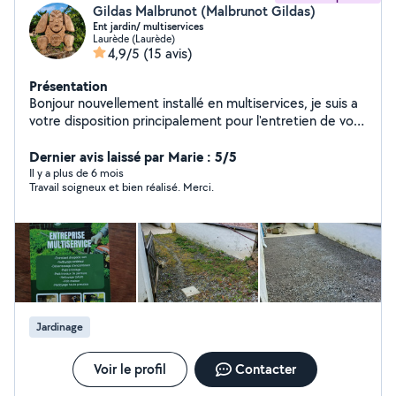
Gildas Malbrunot (Malbrunot Gildas)
Ent jardin/ multiservices
Laurède (Laurède)
4,9/5
(15 avis)
Présentation
Bonjour nouvellement installé en multiservices, je suis a
votre disposition principalement pour l'entretien de vos
espace vert mais également pour tout vos petits
travaux et debarassage d'encombrants.
Dernier avis laissé par Marie : 5/5
Il y a plus de 6 mois
Travail soigneux et bien réalisé. Merci.
Jardinage
Voir le profil
Contacter