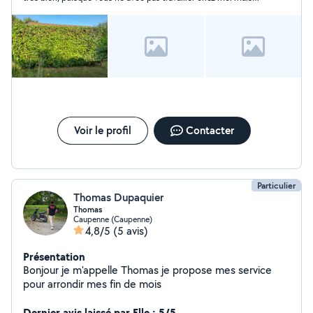
vous avez été très senpatique
Voir le profil
Contacter
Particulier
Thomas Dupaquier
Thomas
Caupenne (Caupenne)
4,8/5
(5 avis)
Présentation
Bonjour je m'appelle Thomas je propose mes service
pour arrondir mes fin de mois
Dernier avis laissé par Elle : 5/5