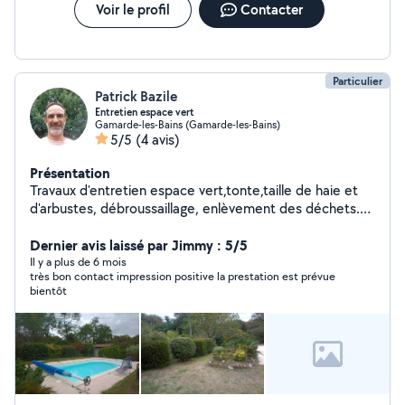
d'informations ou un devis gratuit ! À bientôt.
Voir le profil
Contacter
Particulier
Patrick Bazile
Entretien espace vert
Gamarde-les-Bains (Gamarde-les-Bains)
5/5
(4 avis)
Présentation
Travaux d'entretien espace vert,tonte,taille de haie et
d'arbustes, débroussaillage, enlèvement des déchets.
Petit travaux d'intérieur, montage de meubles,pose de
parquet.
Dernier avis laissé par Jimmy : 5/5
Il y a plus de 6 mois
très bon contact impression positive la prestation est prévue
bientôt