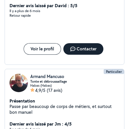
Desherbage Tonte de pelouse Débroussailleuse
Dernier avis laissé par David : 5/5
Courses.. Gardiennage maison/ animaux lors de vos
Il y a plus de 6 mois
Retour rapide
vacances
Voir le profil
Contacter
Particulier
Armand Mancuso
Tonte et débroussaillage
Habas (Habas)
4,9/5
(17 avis)
Présentation
Passe par beaucoup de corps de métiers, et surtout
bon manuel
Dernier avis laissé par Jm : 4/5