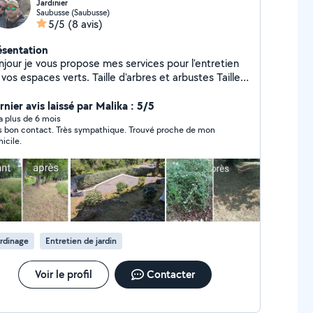
Jardinier
Saubusse (Saubusse)
5/5
(8 avis)
ésentation
njour je vous propose mes services pour l'entretien
vos espaces verts. Taille d'arbres et arbustes Taille
pelouse Débroussaillage Petit
nier avis laissé par Malika : 5/5
abattage Petit élagage CESU possible
y a plus de 6 mois
bon contact. Très sympathique. Trouvé proche de mon
icile.
rdinage
Entretien de jardin
Voir le profil
Contacter