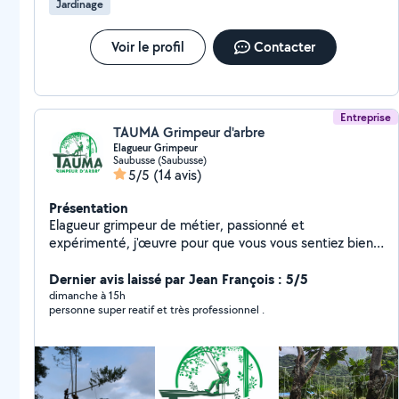
Jardinage
Voir le profil
Contacter
Entreprise
TAUMA Grimpeur d'arbre
Elagueur Grimpeur
Saubusse (Saubusse)
5/5
(14 avis)
Présentation
Elagueur grimpeur de métier, passionné et
expérimenté, j'œuvre pour que vous vous sentiez bien
dans la nature qui vous entoure ^_^ Mes domaines :
Diagnostic des arbres, sécurisation, taille esthétique,
Dernier avis laissé par Jean François : 5/5
abattage et démontage retenu, constructions bois :
dimanche à 15h
personne super reatif et très professionnel .
terrasses, cabanes perchées et plateformes
suspendus, animation grand public tyrolienne et grimpe
d'arbres loisirs, entretien des espaces verts. Je suis
entouré d'une équipe de partenaires motivés et
compétents pour vous offrir des services de qualités