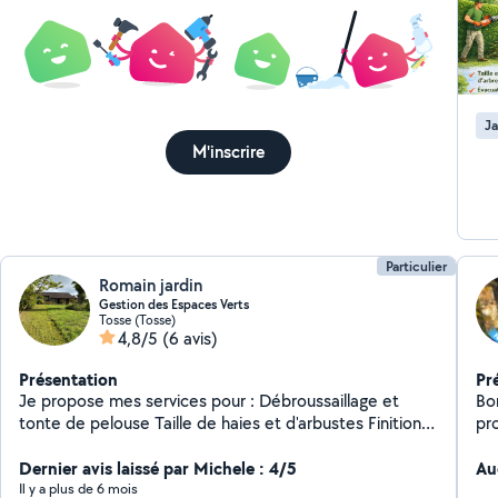
Ja
M'inscrire
Particulier
Romain jardin
Gestion des Espaces Verts
Tosse (Tosse)
4,8/5
(6 avis)
Présentation
Pr
Je propose mes services pour : Débroussaillage et
Bonjo
tonte de pelouse Taille de haies et d'arbustes Finitions
pr
et bordures Plantation et conseils personnalisés
élagueur. Vous
Entretien soigné de vos extérieurs J'apporte une
Dernier avis laissé par Michele : 4/5
ent
Au
attention particulière à l'harmonie des plantations, à
: La tonte de pelouse Le débroussaillage au rotofil La
Il y a plus de 6 mois