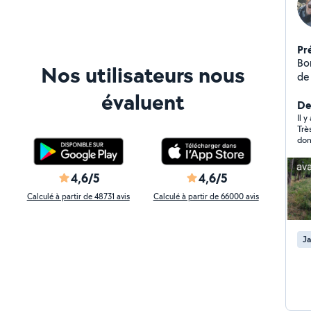
Pr
Bo
Nos utilisateurs nous
de 
de haie Tonte de 
évaluent
Der
Il 
Très 
dom
4,6/5
4,6/5
Calculé à partir de 48731 avis
Calculé à partir de 66000 avis
Ja