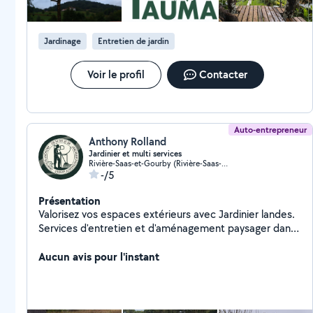
au meilleur prix. Au plaisir de vous servir, Thomas.
tauma-grimpeurdarbres .fr
Jardinage
Entretien de jardin
Voir le profil
Contacter
Auto-entrepreneur
Anthony Rolland
Jardinier et multi services
Rivière-Saas-et-Gourby (Rivière-Saas-et-Gourby)
-/5
Présentation
Valorisez vos espaces extérieurs avec Jardinier landes.
Services d'entretien et d'aménagement paysager dans
les Landes. Nous prenons en charge la tonte de
pelouse, le débroussaillage, l'entretien régulier,
Aucun avis pour l'instant
l'abattage et la coupe d'arbres, ainsi que la taille de
haies et d'arbres fruitiers et bien plus encore. Faites
appel à notre expertise pour des espaces extérieurs
soignés et adaptés à vos besoins.