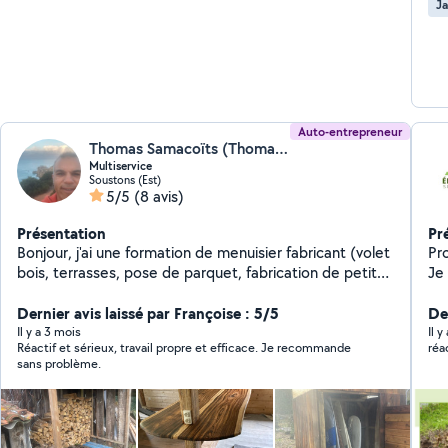
Ja
heure
env
l'em
sim
de 
Auto-entrepreneur
Thomas Samacoïts (Thomas samacoïts)
Multiservice
Soustons (Est)
5/5
(8 avis)
Présentation
Pr
Bonjour, j'ai une formation de menuisier fabricant (volet
Pro
bois, terrasses, pose de parquet, fabrication de petit
Je
meuble)mais je fais aussi de l'entretien de jardin (taille
aba
de haie, tonte) , fabrication d'abris de jardin ainsi que
Dernier avis laissé par Françoise : 5/5
fen
De
des petits bricolages . Vous pouvez me contacter
eff
Il y a 3 mois
Il y
Réactif et sérieux, travail propre et efficace. Je recommande
réa
également pour de l'évacuation de déchets verts ou
sans problème.
gravats.