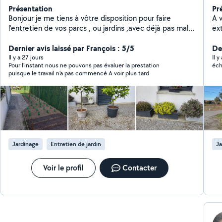
Présentation
Pr
Bonjour je me tiens à vôtre disposition pour faire
A 
l'entretien de vos parcs , ou jardins ,avec déjà pas mal
extérie
d'expérience dans le domaine , travail rapide et soigné ,
d'a
je travaille pour mes clients comme si cela étais pour
Dernier avis laissé par François : 5/5
cho
De
moi j'aime le travail bien fait. Je peux aussi faire d'autres
Il y a 27 jours
Il y
Pour l’instant nous ne pouvons pas évaluer la prestation
éch
prestations tant que cela reste dans mes
puisque le travail n’a pas commencé A voir plus tard
compétences pour tous renseignements
complémentaires n'hesitez pas à me contacter
paiement en cesu ou crcesu acceptés devis gratuit
merci de m'avoir lu et à bientôt j'espère .
Jardinage
Entretien de jardin
Ja
Voir le profil
Contacter