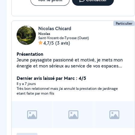
de devis. Vous pouvez également me suivre sur TikTok
ou Instagram : Jardin & Décoration. Cordialement
Tidjany Jardin & décoration Soustons (Landes)
Particulier
Nicolas Chicard
Nicolas
Saint-Vincent-de-Tyrosse (Ouest)
4,7/5
(3 avis)
Présentation
Jeune paysagiste passionné et motivé, je mets mon
énergie et mon sérieux au service de vos espaces
extérieurs. Que ce soit pour l'entretien de jardin, la
tonte de pelouse, la taille de haies, le désherbage ou
Dernier avis laissé par Marc : 4/5
l'aménagement paysager, je travaille avec soin et
Il y a 7 jours
Très bon relationnel mais j’ai annulé la prestation de jardinage
professionnalisme pour obtenir un résultat propre et
etant faite par mon fils
durable. À l'écoute de vos besoins, ponctuel et
consciencieux, je suis disponible pour vous aider à
embellir et entretenir votre jardin. N'hésitez pas à me
contacter pour discuter de votre projet !