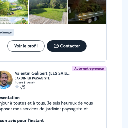
rdinage
Voir le profil
Contacter
Auto-entrepreneur
Valentin Galibert (LES SAISONS DE VALENTIN)
JARDINIER PAYSAGISTE
Tosse (Tosse)
-/5
ésentation
ur à toutes et à tous, Je suis heureux de vous
oposer mes services de jardinier paysagiste et
 avez besoin d'un coup de main pour
retenir votre jardin ? Je suis à votre disposition pour
cun avis pour l'instant