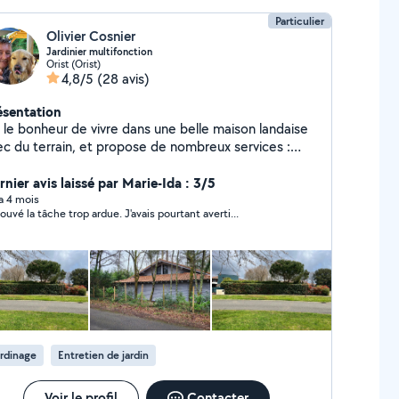
Particulier
Olivier Cosnier
Jardinier multifonction
Orist (Orist)
4,8/5
(28 avis)
ésentation
i le bonheur de vivre dans une belle maison landaise
ec du terrain, et propose de nombreux services :
rde de chiens, garde meubles, mais aussi jardinage,
retien complet de votre jardin, désherbage, tonte,
rnier avis laissé par Marie-Ida : 3/5
lle, motoculture, nettoyage haute pression, etc... et
 a 4 mois
rouvé la tâche trop ardue. J'avais pourtant averti...
parations et divers entretien dans votre maison.
mandez-moi !
rdinage
Entretien de jardin
Voir le profil
Contacter