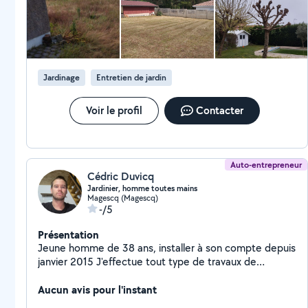
Jardinage
Entretien de jardin
Voir le profil
Contacter
Auto-entrepreneur
Cédric Duvicq
Jardinier, homme toutes mains
Magescq (Magescq)
-/5
Présentation
Jeune homme de 38 ans, installer à son compte depuis
janvier 2015 J'effectue tout type de travaux de
jardinage, ainsi que du petit bricolage et de l'entretien
de maison J'ai également de l'expérience dans le
Aucun avis pour l'instant
domaine du jardinage et du ménage J'accepte