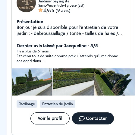
Jardinier paysagiste
Saint-Vincent-de-Tyrosse (Est)
4,9/5
(9 avis)
Présentation
Bonjour je suis disponible pour l'entretien de votre
jardin : - débroussaillage / tonte - tailles de haies /
arbustes - tailles de branches / arbres - nettoyage
complet ( soufflage / ramassage ) - plantations /
Dernier avis laissé par Jacqueline : 5/5
engazonnement - pose de gazon en plaque - diverses
Il y a plus de 6 mois
Est venu tout de suite comme prévu j'attends qu'il me donne
petites créations / bricolage Multiservices
ses conditions...
Jardinage
Entretien de jardin
Voir le profil
Contacter