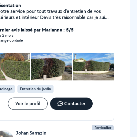
ésentation
votre service pour tout travaux d'entretien de vos
urs et intérieur Devis très raisonnable car je suis
bord dans l'esprit d'entre aide c'est pour quoi j'ai
isis allo voisin Vos futurs projets sont entre de
rnier avis laissé par Marianne : 5/5
bonnes mains 07-66-50-93-71
 a 2 mois
ange cordiale
rdinage
Entretien de jardin
Voir le profil
Contacter
Particulier
Johan Sarrazin