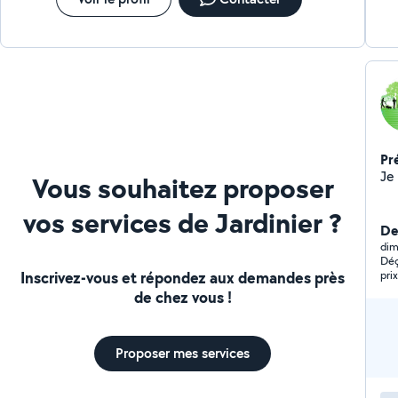
Pr
Je 
Vous souhaitez proposer
vos services de Jardinier ?
De
dim
Déç
Inscrivez-vous et répondez aux demandes près
pri
mon
de chez vous !
aba
bou
n'a
que 
Proposer mes services
plu
Dep
con