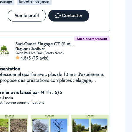
rdinage
Entretien de jardin
, donc, a priori, il cherche de l'ouvrage... Lâcher les gens
ers lesquels on s'est engagé sans rien dire, les laissant dans
barras, c'est d'une incorrection sans nom ! On dit
Voir le profil
Contacter
plement : "Je ne viendrai plus", même s'il faut un minimum
courage pour ça. On ne laisse pas les gens attendre comme
des imbéciles ! *** pour les prestations, * pour la politesse.
Auto-entrepreneur
Sud-Ouest Elagage CZ (Sud-Ouest Elagage)
Elagueur / Jardinier
Saint-Paul-lès-Dax (Ecarts Nord)
4,8/5
(13 avis)
ésentation
fessionnel qualifié avec plus de 10 ans d'expérience.
 propose des prestations complètes : élagage,
ttage, taille de haies, entretien de parcs et jardins,
te de bois, etc. Interventions sécurisées, rapides et
rnier avis laissé par M Th : 5/5
icaces. Devis gratuit.
 a 4 mois
ctif bonne communications