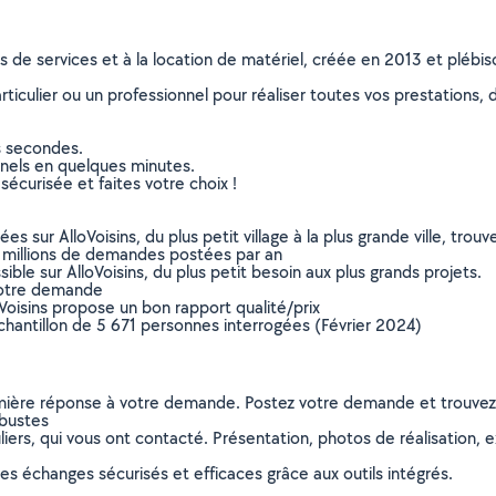
ns de services et à la location de matériel, créée en 2013 et plébi
culier ou un professionnel pour réaliser toutes vos prestations, d
s secondes.
nnels en quelques minutes.
sécurisée et faites votre choix !
sur AlloVoisins, du plus petit village à la plus grande ville, tro
 millions de demandes postées par an
ible sur AlloVoisins, du plus petit besoin aux plus grands projets.
votre demande
oVoisins propose un bon rapport qualité/prix
chantillon de 5 671 personnes interrogées (Février 2024)
remière réponse à votre demande. Postez votre demande et trouve
rbustes
ers, qui vous ont contacté. Présentation, photos de réalisation, exp
s échanges sécurisés et efficaces grâce aux outils intégrés.