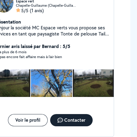
Espace vert
Chapelle-Guillaume (Chapelle-Guillaume)
5/5
(1 avis)
ésentation
njour la société MC Espace verts vous propose ses
ces en tant que paysagiste Tonte de pelouse Taille
 haies et d'arbustes ÉLAGAGE,ABBATAGE d'arbres
brouissaillage Nettoyage de terrasse et de
rnier avis laissé par Bernard : 5/5
uttière Ramassage de feuilles+déchetterie Petite
y a plus de 6 mois
 pas encore fait affaire mais à l’air bien
ations Entretien de jardin et bien plus encore (Devis
tuit) n'hésitez pas à me contacter si besoin
Voir le profil
Contacter