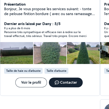
Présentation
Pr
Bonjour, Je vous propose les services suivant: - tonte
Bo
de pelouse finition bordure ( avec ou sans ramassage
l'en
et avec ou sans évacuation) - débroussaillage - broyage
RAPIDE - Elagage - 
jusqu'à 13 cm de diamètre - taille de haie et arbuste
Dernier avis laissé par Dany : 5/5
Tail
Der
avec ou sans ramassage et avec ou sans évacuation) -
Plant
Il y a plus de 6 mois
Il 
Personne très sympathique et efficace rien à redire sur le
Un 
nettoyage haute pression de vos terrasses, allées,
Desherbage
travail effectué, très sérieux. Travail très propre. Encore merci
que
muret, etc... - Débarras de tous types de locaux: - vide
La
soi
maison,appartement,grenier,garage, cave,box.... -
de 
rec
évacuation en dechetterie - retrait en magasin de vos
Évacu
commandes de mobilier d'électroménager etc...
Ne
produ
LE
Taille de haie ou d'arbuste
Taille d'arbuste
Ta
Voir le profil
Contacter