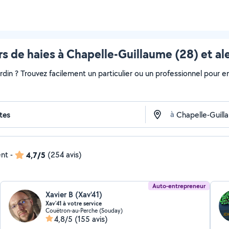
urs de haies à Chapelle-Guillaume (28) et al
ardin ? Trouvez facilement un particulier ou un professionnel pour e
à
ent
-
4,7/5
(254 avis)
Auto-entrepreneur
Xavier B (Xav'41)
Xav'41 à votre service
Couëtron-au-Perche (Souday)
4,8/5
(155 avis)