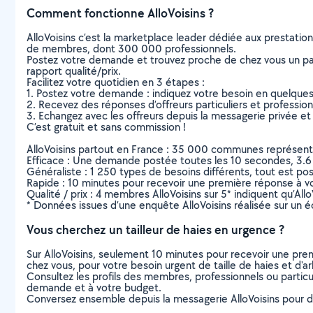
Comment fonctionne AlloVoisins ?
AlloVoisins c’est la marketplace leader dédiée aux prestatio
de membres, dont 300 000 professionnels.
Postez votre demande et trouvez proche de chez vous un parti
rapport qualité/prix.
Facilitez votre quotidien en 3 étapes :
1. Postez votre demande : indiquez votre besoin en quelque
2. Recevez des réponses d’offreurs particuliers et professio
3. Echangez avec les offreurs depuis la messagerie privée et 
C’est gratuit et sans commission !
AlloVoisins partout en France : 35 000 communes représentées 
Efficace : Une demande postée toutes les 10 secondes, 3.6
Généraliste : 1 250 types de besoins différents, tout est poss
Rapide : 10 minutes pour recevoir une première réponse à 
Qualité / prix : 4 membres AlloVoisins sur 5* indiquent qu’All
* Données issues d’une enquête AlloVoisins réalisée sur un é
Vous cherchez un tailleur de haies en urgence ?
Sur AlloVoisins, seulement 10 minutes pour recevoir une p
chez vous, pour votre besoin urgent de taille de haies et d'a
Consultez les profils des membres, professionnels ou particuli
demande et à votre budget.
Conversez ensemble depuis la messagerie AlloVoisins pour de