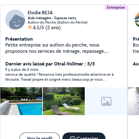
Entreprise
Elodie BEJA
Aide ménagère - Espaces verts
Authon-du-Perche (Authon-du-Perche)
4,5/5
(2 avis)
Présentation
Pr
Petite entreprise sur authon du perche, nous
Bonjour,
proposons nos services de ménage, repassage,
tr
nettoyage de vos vitres. Nous faisons également
diplô
l'entretien de votre jardin (tonte, débroussailler, taille
Dernier avis laissé par Otral-Vollmer : 5/5
me
Au
de haie..) Pour plus d info me contacter
tou
Il y a plus de 6 mois
service de qualité ! Personne très professionnelle attentive et à
ou
l'écoute. Travail propre et soigné merci beaucoup je vous
Br
recommande fortement cette entreprise
Voir le profil
Contacter