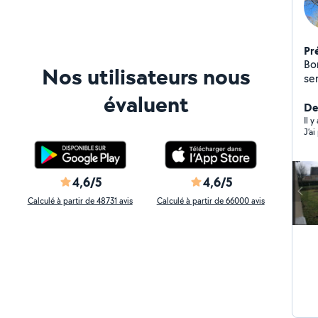
Pr
Bo
Nos utilisateurs nous
servi
de
évaluent
De
De
go
Il 
J’ai
cre
gra
4,6/5
4,6/5
Calculé à partir de 48731 avis
Calculé à partir de 66000 avis