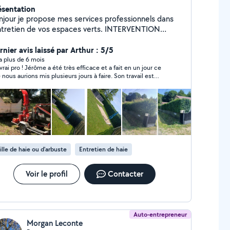
ésentation
njour je propose mes services professionnels dans
tretien de vos espaces verts. INTERVENTION
Abattage - Tonte - Remise en état -
le de haies - Rabattage de haies - Engazonnement -
nier avis laissé par Arthur : 5/5
ation - Dessouchage - Débroussaillage -
y a plus de 6 mois
vrai pro ! Jérôme a été très efficace et a fait en un jour ce
s - Création et Conception de Jardin -
 nous aurions mis plusieurs jours à faire. Son travail est
bourer motoculteur - Rénovation des revêtements
gné et Jérôme est sympathique et de bon conseil. Je
sol extérieur ( carrelage, pavé, pierre naturelle ). -
ommande à 100% !
ation de vos déchets - Nettoyage de terrasse -
ttoyage démoussage de toiture et toute surface (
it professionnel dalep ) DEVIS PAYANT DÉPASSER
S 30 KLM DÉDUIT SUR LA FACTURE
ille de haie ou d'arbuste
Entretien de haie
Voir le profil
Contacter
Auto-entrepreneur
Morgan Leconte