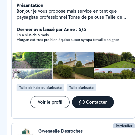
Présentation
Bonjour je vous propose mais service en tant que
paysagiste professionnel Tonte de pelouse Taille de
hais et darbuste Rabattage de haies Petite création et
entretien Élagage ABBATAGE,Ettetage d'arbres
Dernier avis laissé par Anne : 5/5
Debrouissaillage Nettoyage de terrasse et de
Il y a plus de 6 mois
Morgan est très pro bien équipé super sympa travaille soigner
gouttière,toiture Ramassage de feuilles Pose de
clôture ! Brise vue Petit terrasement Decheterie Vide
maison,cave,grenier Petite mécanique
Plaquette,vidange, Passage de valise pour diagnostic Et
d'autres petite chose Devis gratuit N'hésitez pas à me
contacter je répondrer à vos attentes Travail efficace
et soigneux Intervention rapide
Taille de haie ou d'arbuste
Taille d'arbuste
Voir le profil
Contacter
Particulier
Gwenaelle Desroches