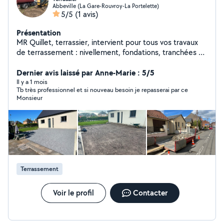
Abbeville (La Gare-Rouvroy-La Portelette)
5/5
(1 avis)
Présentation
MR Quillet, terrassier, intervient pour tous vos travaux
de terrassement : nivellement, fondations, tranchées et
aménagements extérieurs. Travail sérieux et de qualité.
Dernier avis laissé par Anne-Marie : 5/5
Il y a 1 mois
Tb très professionnel et si nouveau besoin je repasserai par ce
Monsieur
Terrassement
Voir le profil
Contacter