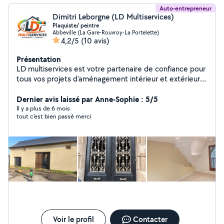
Auto-entrepreneur
Dimitri Leborgne (LD Multiservices)
Plaquiste/ peintre
Abbeville (La Gare-Rouvroy-La Portelette)
4,2/5
(10 avis)
Présentation
LD multiservices est votre partenaire de confiance pour
tous vos projets d'aménagement intérieur et extérieur.
Forts de 2 ans d'expérience, nous mettons notre
expertise au service de vos besoins en matière de : *
Dernier avis laissé par Anne-Sophie : 5/5
Plâtrerie : Pose de plaques de plâtre, cloisons,
Il y a plus de 6 mois
tout c'est bien passé merci
doublages, isolation,Staff, faux plafonds. * Peinture :
Préparation des surfaces, application de peinture
intérieure et extérieure, revêtements décoratifs. *
Nettoyage extérieur : Nettoyage de façades, terrasses,
toitures, dallages, enlèvement de graffitis. Notre équipe
de professionnels qualifiés vous garantit un travail
soigné, réalisé dans le respect des délais et des normes
en vigueur. Nous utilisons des matériaux de qualité pour
un résultat durable et esthétique. N'hésitez pas à nous
contacter pour une étude personnalisée de votre projet
et un devis gratuit.
Voir le profil
Contacter