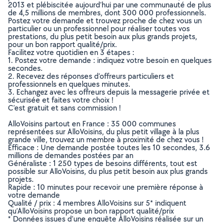
2013 et plébiscitée aujourd’hui par une communauté de plus
de 4,5 millions de membres, dont 300 000 professionnels.
Postez votre demande et trouvez proche de chez vous un
particulier ou un professionnel pour réaliser toutes vos
prestations, du plus petit besoin aux plus grands projets,
pour un bon rapport qualité/prix.
Facilitez votre quotidien en 3 étapes :
1. Postez votre demande : indiquez votre besoin en quelques
secondes.
2. Recevez des réponses d’offreurs particuliers et
professionnels en quelques minutes.
3. Echangez avec les offreurs depuis la messagerie privée et
sécurisée et faites votre choix !
C’est gratuit et sans commission !
AlloVoisins partout en France : 35 000 communes
représentées sur AlloVoisins, du plus petit village à la plus
grande ville, trouvez un membre à proximité de chez vous !
Efficace : Une demande postée toutes les 10 secondes, 3.6
millions de demandes postées par an
Généraliste : 1 250 types de besoins différents, tout est
possible sur AlloVoisins, du plus petit besoin aux plus grands
projets.
Rapide : 10 minutes pour recevoir une première réponse à
votre demande
Qualité / prix : 4 membres AlloVoisins sur 5* indiquent
qu’AlloVoisins propose un bon rapport qualité/prix
* Données issues d’une enquête AlloVoisins réalisée sur un