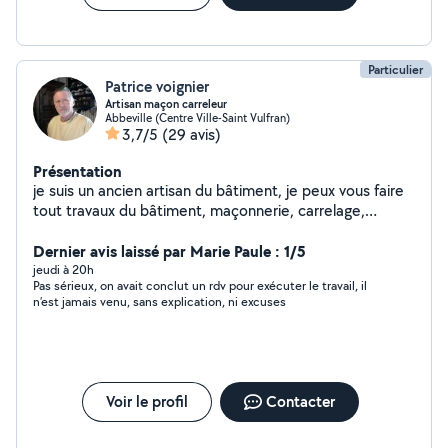
Particulier
Patrice voignier
Artisan maçon carreleur
Abbeville (Centre Ville-Saint Vulfran)
3,7/5
(29 avis)
Présentation
je suis un ancien artisan du bâtiment, je peux vous faire
tout travaux du bâtiment, maçonnerie, carrelage,
faïence, peinture, plomberie, électricité, placo j'ai un
camion de 13m2 je peux vous emmener faire vos
Dernier avis laissé par Marie Paule : 1/5
courses en berline très cordialement
jeudi à 20h
Pas sérieux, on avait conclut un rdv pour exécuter le travail, il
n’est jamais venu, sans explication, ni excuses
Voir le profil
Contacter