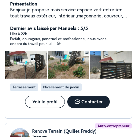
Présentation
Bonjour je propose mais service espace vert entretien
tout travaux extérieur, intérieur ,maçonnerie, couvreur,
toiture, abattage d'arbres, élagage,taille de haie,tonde
de pelouse nettoyage de toiture.
Dernier avis laissé par Manuela : 5/5
Hier à 22h
Parfait, courageux, ponctuel et professionnel, nous avons
encore du travail pour lui ….😆
Terrassement
Nivellement de jardin
Voir le profil
Contacter
Auto-entrepreneur
Renove Terrain (Quillet Freddy)
Terrassier