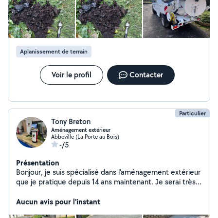
dans les départements 80, 62 , 76
Aplanissement de terrain
Voir le profil
Contacter
Particulier
Tony Breton
Aménagement extérieur
Abbeville (La Porte au Bois)
-/5
Présentation
Bonjour, je suis spécialisé dans l'aménagement extérieur
que je pratique depuis 14 ans maintenant. Je serai très
heureux d'aménager vos extérieur pendant mon temps
libre. ( Clôture, pavage, plantation, terrassement et
Aucun avis pour l'instant
portail )