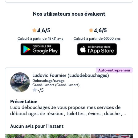
Nos utilisateurs nous évaluent
4,6/5
4,6/5
Calculé à partir de 48731 avis
Calculé à partir de 66000 avis
Auto-entrepreneur
Ludovic Fournier (Ludodebouchages)
Debouchage/curage
Grand-Laviers (Grand-Laviers)
-/5
Présentation
Ludo débouchages Je vous propose mes services de
débouchages de réseaux , toilettes , éviers , douche ,
canalisations, gouttières, pompages et entretien de bac
à graisse et postes de relevages Passage caméra avec
Aucun avis pour l'instant
ou sans rapport Interventions 24/24h et 7/7j Intervient