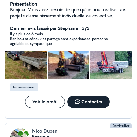
Présentation
Bonjour. Vous avez besoin de quelqu'un pour réaliser vos
projets d'assainissement individuelle ou collective,
préparer des fondations pour une réalisation, chemin
d'accès. N'hésitez pas à me contacter
Dernier avis laissé par Stephane : 5/5
Il y a plus de 6 mois
Bon boulot sérieux et partage sont expériences. personne
agréable et sympathique
Terrassement
Voir le profil
Contacter
Particulier
Nico Duban
Paysagiste