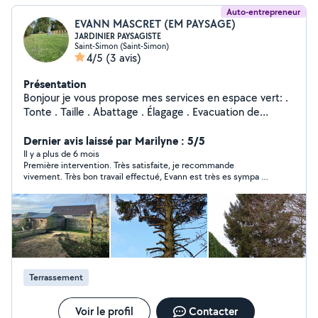
Auto-entrepreneur
EVANN MASCRET (EM PAYSAGE)
JARDINIER PAYSAGISTE
Saint-Simon (Saint-Simon)
4/5
(3 avis)
Présentation
Bonjour je vous propose mes services en espace vert: .
Tonte . Taille . Abattage . Élagage . Evacuation de
déchet vert . Engazonnement Travail soigné Devis
gratuit et sans engagement
Dernier avis laissé par Marilyne : 5/5
Il y a plus de 6 mois
Première intervention. Très satisfaite, je recommande
vivement. Très bon travail effectué, Evann est très es sympa et
très efficace. De plus ses tarifs sont très corrects. Je le
recontacterai avec plaisir, si besoin.
Terrassement
Voir le profil
Contacter