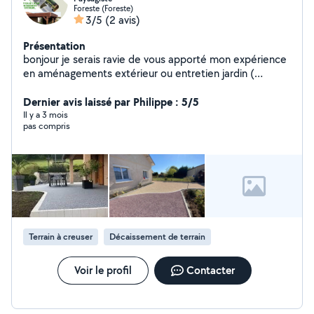
Foreste (Foreste)
3/5
(2 avis)
Présentation
bonjour je serais ravie de vous apporté mon expérience
en aménagements extérieur ou entretien jardin (
pavage, pavé terrassements mini pelle réseaux pluvial
,extensions ossature bois, terrasse ou résine , voie
Dernier avis laissé par Philippe : 5/5
d'accès ou création . 22 ans d'expériences dans le
Il y a 3 mois
pas compris
bâtiment le suis aussi alèse pour posé tout menuiseries
Terrain à creuser
Décaissement de terrain
Voir le profil
Contacter