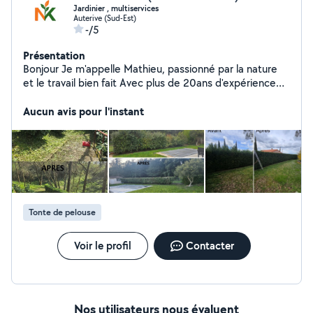
Jardinier , multiservices
Auterive (Sud-Est)
-/5
Présentation
Bonjour Je m'appelle Mathieu, passionné par la nature
et le travail bien fait Avec plus de 20ans d'expérience
dans l'entretien des jardins , je vous propose mes
services pour transformer et entretenir vos espaces
Aucun avis pour l'instant
verts et extérieurs J'interviens sur Auterive et les
alentours pour vous aider à entretenir vos extérieurs et
à garder un espace propre et agréable toute l'année. je
suis adhérant a une coopérative me permettant de
vous faire bénéficié du crédit d'impôt et de l'avance
immédiate ! N'hésitez pas
Tonte de pelouse
Voir le profil
Contacter
Nos utilisateurs nous évaluent