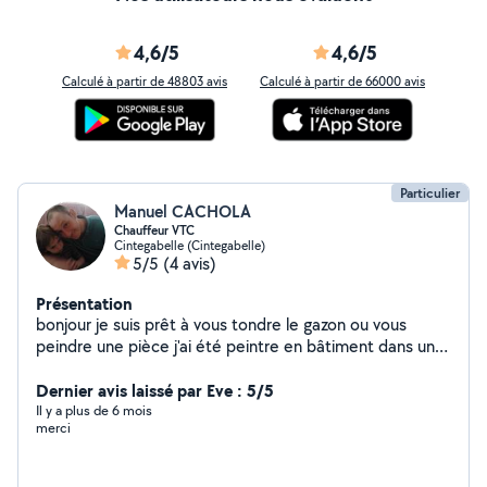
4,6/5
4,6/5
Calculé à partir de 48803 avis
Calculé à partir de 66000 avis
Particulier
Manuel CACHOLA
Chauffeur VTC
Cintegabelle (Cintegabelle)
5/5
(4 avis)
Présentation
bonjour je suis prêt à vous tondre le gazon ou vous
peindre une pièce j'ai été peintre en bâtiment dans une
société pendant deux ans pas de soucis par contre ne
pas me demander de conseil de qualité de peinture j'ai
Dernier avis laissé par Eve : 5/5
perdu les notions des cours ....
Il y a plus de 6 mois
merci