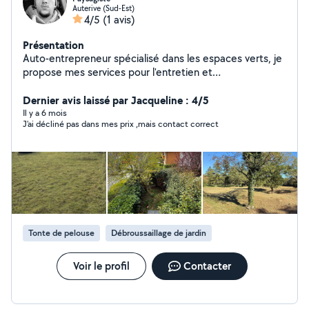
Auterive (Sud-Est)
4/5
(1 avis)
Présentation
Auto-entrepreneur spécialisé dans les espaces verts, je
propose mes services pour l'entretien et
l'embellissement de vos jardins et terrains. Taille de
haies et arbustes Abattage et élagage d'arbres
Dernier avis laissé par Jacqueline : 4/5
Entretien général (tonte, désherbage, nettoyage)
Il y a 6 mois
J'ai décliné pas dans mes prix ,mais contact correct
Évacuation des déchets verts Sérieux, réactif et à
l'écoute, je m'adapte à vos besoins et vous garantis un
travail soigné. J'interviens auprès des particuliers
comme des professionnels, pour des missions
ponctuelles ou un suivi régulier
Tonte de pelouse
Débroussaillage de jardin
Voir le profil
Contacter