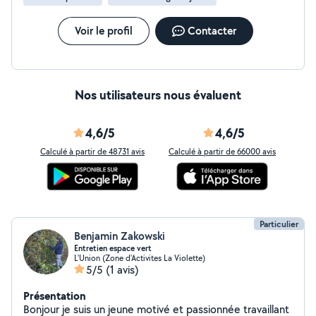
entretenu avec soin, comme si c'était le nôtre. Grâce à
notre partenariat avec Unipro, nos prestations de
services à la personne peuvent vous permettre de
Voir le profil
Contacter
bénéficier de 50 % de crédit d'impôt immédiat selon
les travaux réalisés. N'hésitez pas à nous contacter pour
échanger sur votre projet ou demander un devis.
Nos utilisateurs nous évaluent
4,6/5
4,6/5
Calculé à partir de 48731 avis
Calculé à partir de 66000 avis
Particulier
Benjamin Zakowski
Entretien espace vert
L'Union (Zone d'Activites La Violette)
5/5
(1 avis)
Présentation
Bonjour je suis un jeune motivé et passionnée travaillant