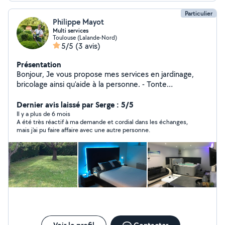
Particulier
Philippe Mayot
Multi services
Toulouse (Lalande-Nord)
5/5
(3 avis)
Présentation
Bonjour, Je vous propose mes services en jardinage,
bricolage ainsi qu'aide à la personne. - Tonte
pelouse/Débroussaillage - Taille de haies - Nettoyage au
karcher - Montage/Démontage de meubles - Pose
Dernier avis laissé par Serge : 5/5
tableau, étagères, tringles à rideaux...etc - Peinture -
Il y a plus de 6 mois
A été très réactif à ma demande et cordial dans les échanges,
Aménagement - Courses - Etc Restant à votre
mais j'ai pu faire affaire avec une autre personne.
disposition, n'hésitez pas à me contacter pour toutes
demandes de renseignements. Bien à vous Philippe