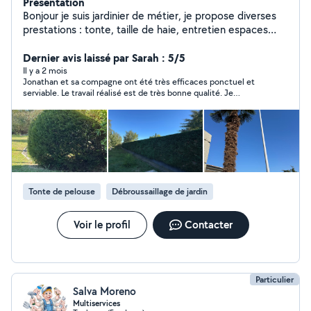
Présentation
Bonjour je suis jardinier de métier, je propose diverses
prestations : tonte, taille de haie, entretien espaces
verts, plantations etc. Je suis équipé de tout le matériel
nécessaire : tondeuse, tailles haies thermique et
Dernier avis laissé par Sarah : 5/5
électrique sur perche, élagueuse sur perche,
Il y a 2 mois
Jonathan et sa compagne ont été très efficaces ponctuel et
débroussailleuse, échafaudage, grande remorque etc.
serviable. Le travail réalisé est de très bonne qualité. Je
Au plaisir.
recommande les yeux fermés. Merci encore
Tonte de pelouse
Débroussaillage de jardin
Voir le profil
Contacter
Particulier
Salva Moreno
Multiservices