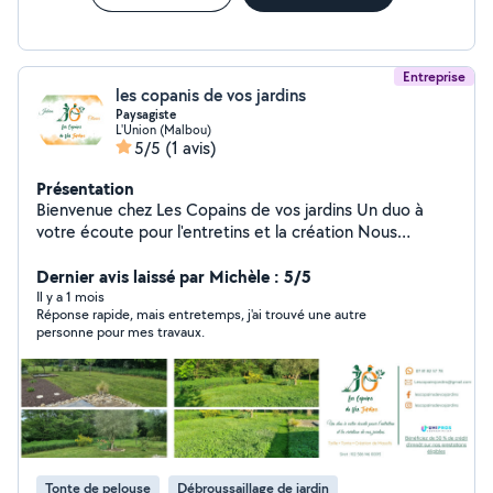
Entreprise
les copanis de vos jardins
Paysagiste
L'Union (Malbou)
5/5
(1 avis)
Présentation
Bienvenue chez Les Copains de vos jardins Un duo à
votre écoute pour l'entretins et la création Nous
sommes deux passionnés du paysage travaillant
ensemble depuis plus de 10 ans. Grâce à notre
Dernier avis laissé par Michèle : 5/5
expérience et notre complémentarité, nous proposons
Il y a 1 mois
Réponse rapide, mais entretemps, j'ai trouvé une autre
des prestations sérieuses, soignées et adaptées à vos
personne pour mes travaux.
besoins pour l'entretien et l'embellissement de vos
extérieurs. Entretien de jardins Tonte de pelouse Taille
de haies et arbustes Désherbage et nettoyage de
massifs Ramassage de feuilles Débroussaillage Petits
travaux d'aménagement extérieur Nous accordons une
grande importance au travail bien fait, à la ponctualité
et à la satisfaction de nos clients. Chaque jardin est
Tonte de pelouse
Débroussaillage de jardin