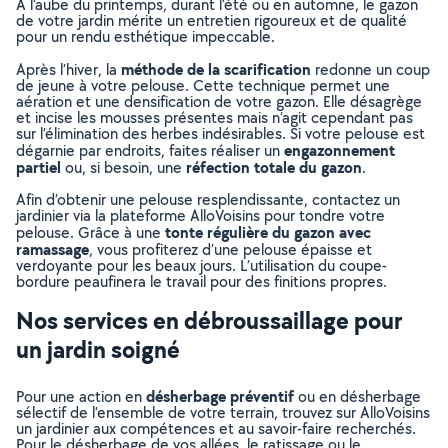
À l’aube du printemps, durant l’été ou en automne, le gazon
de votre jardin mérite un entretien rigoureux et de qualité
pour un rendu esthétique impeccable.
méthode de la scarification
Après l’hiver, la
redonne un coup
de jeune à votre pelouse. Cette technique permet une
aération et une densification de votre gazon. Elle désagrège
et incise les mousses présentes mais n’agit cependant pas
sur l’élimination des herbes indésirables. Si votre pelouse est
engazonnement
dégarnie par endroits, faites réaliser un
partiel
réfection totale du gazon
ou, si besoin, une
.
Afin d’obtenir une pelouse resplendissante, contactez un
jardinier via la plateforme AlloVoisins pour tondre votre
tonte régulière du gazon avec
pelouse. Grâce à une
ramassage
, vous profiterez d’une pelouse épaisse et
verdoyante pour les beaux jours. L’utilisation du coupe-
bordure peaufinera le travail pour des finitions propres.
Nos services en débroussaillage pour
un jardin soigné
désherbage préventif
Pour une action en
ou en désherbage
sélectif de l’ensemble de votre terrain, trouvez sur AlloVoisins
un jardinier aux compétences et au savoir-faire recherchés.
Pour le désherbage de vos allées, le ratissage ou le