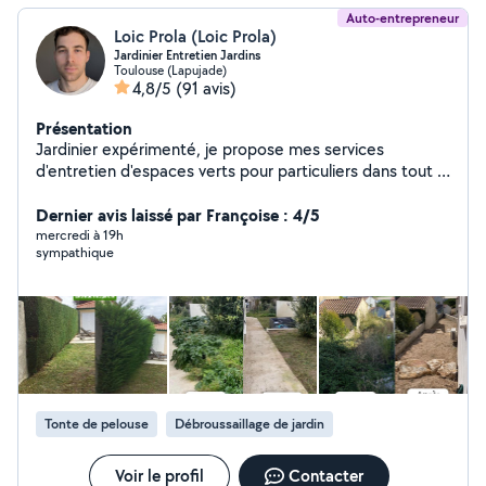
Auto-entrepreneur
Loic Prola (Loic Prola)
Jardinier Entretien Jardins
Toulouse (Lapujade)
4,8/5
(91 avis)
Présentation
Jardinier expérimenté, je propose mes services
d'entretien d'espaces verts pour particuliers dans tout le
31. Prestations proposées : Tonte de pelouse
(tondeuse et grandes surfaces au tracteur)
Dernier avis laissé par Françoise : 4/5
Débroussaillage Taille de haies Soufflage de feuilles
mercredi à 19h
sympathique
Désherbage et entretien général Je possède tout le
matériel professionnel nécessaire J'ai un camion pour
l'évacuation des déchets verts Plusieurs années
d'expérience Intervention rapide dans tout le 31 (Haute-
Garonne) Devis gratuit sur demande
Tonte de pelouse
Débroussaillage de jardin
Voir le profil
Contacter