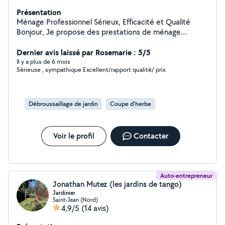
Présentation
Ménage Professionnel Sérieux, Efficacité et Qualité
Bonjour, Je propose des prestations de ménage
professionnel pour particuliers et professionnels. Mes
services : * Ménage complet de maisons et
Dernier avis laissé par Rosemarie : 5/5
appartements * Nettoyage après déménagement *
Il y a plus de 6 mois
Sérieuse , sympathique Excellent/rapport qualité/ prix
Ménage de fin de chantier * Nettoyage de bureaux et
locaux * Repassage (si besoin) * Nettoyage des vitres
Je suis une personne sérieuse, ponctuelle, organisée et
minutieuse. J'utilise des méthodes de nettoyage
Débroussaillage de jardin
Coupe d'herbe
efficaces afin de garantir un résultat impeccable. Je
m'adapte à vos besoins et à vos horaires. Intervention
dans votre secteur Disponible en semaine et le week-
Voir le profil
Contacter
end Tarifs attractifs sur devis N'hésitez pas à me
contacter pour toute demande d'information ou pour un
devis gratuit. À bientôt !
Auto-entrepreneur
Jonathan Mutez (les jardins de tango)
Jardinier
Saint-Jean (Nord)
4,9/5
(14 avis)