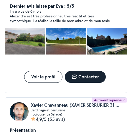
poubelles, mobiliers etc) Après 10 ans dans la salariat
Dernier avis laissé par Eva : 5/5
pour une entreprise française, j'ai décidé de travailler à
Il y a plus de 6 mois
Alexandre est très professionnel, très réactif et très
mon compte et en extèrieur. Toujours aux services des
sympathique. Il a réalisé la taille de mon arbre et de mon rosier
clients comme dans mon ancien métier, ça ça ne
très rapidement. Je recommande vivement de faire appel à ses
change pas !
services. Je continuerai, pour ma part, à le contacter pour
d’autres travaux. 🙂
Voir le profil
Contacter
Auto-entrepreneur
Xavier Chavanneau (XAVIER SERRURIER 31 DEPANNAGE MULTISERVICES)
Jardinage et Serrurerie
Toulouse (La Salade)
4,9/5
(35 avis)
Présentation