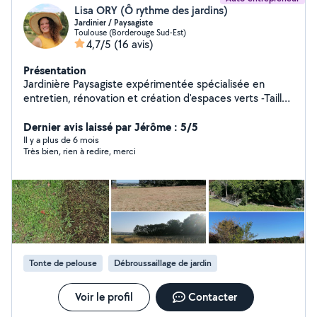
Lisa ORY (Ô rythme des jardins)
Jardinier / Paysagiste
Toulouse (Borderouge Sud-Est)
4,7/5
(16 avis)
Présentation
Jardinière Paysagiste expérimentée spécialisée en
entretien, rénovation et création d'espaces verts -Taille
de haie -Tonte et débroussaillage -Création et entretien
de massifs -Évacuation de déchets verts -Arrosage en
Dernier avis laissé par Jérôme : 5/5
goutte à goutte et programmation -Scarification -
Il y a plus de 6 mois
Très bien, rien à redire, merci
Preparation de terrain pour un engazonnement -Pose de
gazon synthétique -Conduite de divers engins du bts -
Livraisons jusqu'à 1 tonne -Installation de treillis pour
plantes grimpantes -Installation de bâche anti
germination -Pose de paillage organique et minéral -
Plantation de haie -Plantation d'arbres -Elagage de
fruitiers et arbres d'ornement -Demoussage d'allees,
façades, murets -Passage du karsher -Création de
Tonte de pelouse
Débroussaillage de jardin
potager surélevé -Taille architecturale -Desherbage -
Aménagement de balcon -Production et vente de
plants d'ornement -...
Voir le profil
Contacter