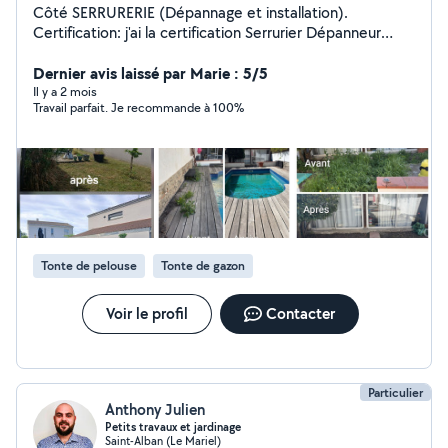
Côté SERRURERIE (Dépannage et installation).
Certification: j'ai la certification Serrurier Dépanneur
Installateur. Ouverture d'urgence porte fermée ou
claquée 24/24. Remplacement de cylindres toutes
Dernier avis laissé par Marie : 5/5
marques. Installation de verrous et serrures. Côté
Il y a 2 mois
Travail parfait. Je recommande à 100%
JARDIN (entretien et remise au propre). CESU possible
(crédit d'impôt à 50%) Tonte de pelouse et
débroussaillage. Tailles de haies arbustes et rosiers.
Évacuation des déchets verts. Dechetterie
Tonte de pelouse
Tonte de gazon
Voir le profil
Contacter
Particulier
Anthony Julien
Petits travaux et jardinage
Saint-Alban (Le Mariel)