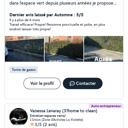
dans l'espace vert depuis plusieurs années je propose
mes services à domicile ( taille de haie, tonte, entretien
de jardin )
Dernier avis laissé par Automne : 5/5
Il y a plus de 6 mois
Travail efficace! Propre! Personne ponctuelle et polie, en plus
endroit laisser très propre!
Tonte de gazon
Voir le profil
Contacter
Auto-entrepreneur
Vanessa Levaray (31home to clean)
Entretien espaces verts/
L'Union (Zone d'Activites La Violette)
5/5
(2 avis)