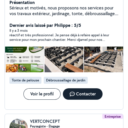
Présentation
Sérieux et motivés, nous proposons nos services pour
vos travaux extérieur, jardinage, tonte, débroussaillage,
nettoyage d'extérieur, taille de haies, pose de clôtures,
création et aménagement de jardin, conception de
Dernier avis laissé par Philippe : 5/5
terrasses et terrassement d'allées etc Nous sommes
Il y a 3 mois
réactif et très professionnel. Je pense déjà à refaire appel à leur
disponible rapidement. N'hésitez pas à nous contacter !
service pour mon prochain chantier. Merci djamel pour nos
échanges.
Tonte de pelouse
Débroussaillage de jardin
Voir le profil
Contacter
Entreprise
VERTCONCEPT
Paysagiste - Élagage