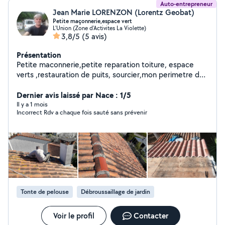
Auto-entrepreneur
Jean Marie LORENZON (Lorentz Geobat)
Petite maçonnerie,espace vert
L'Union (Zone d'Activites La Violette)
3,8/5
(5 avis)
Présentation
Petite maconnerie,petite reparation toiture, espace
verts ,restauration de puits, sourcier,mon perimetre d
intervention sur ce site n est pas tres important ,si
toutefois vous souhaitez me joindre voir avec mon nom
Dernier avis laissé par Nace : 1/5
de ste et mon nom sur google a l' Union 31240
Il y a 1 mois
Incorrect Rdv a chaque fois sauté sans prévenir
Tonte de pelouse
Débroussaillage de jardin
Voir le profil
Contacter