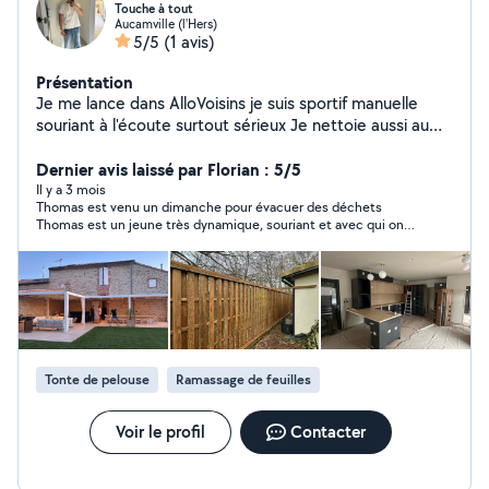
Touche à tout
Aucamville (l'Hers)
5/5
(1 avis)
Présentation
Je me lance dans AlloVoisins je suis sportif manuelle
souriant à l'écoute surtout sérieux Je nettoie aussi au
karcher certain objet ou même maison, muret !
Dernier avis laissé par Florian : 5/5
Il y a 3 mois
Thomas est venu un dimanche pour évacuer des déchets
Thomas est un jeune très dynamique, souriant et avec qui on
peu discuté sans problème un grand merci pour ton aide je
recommande les yeux fermés
Tonte de pelouse
Ramassage de feuilles
Voir le profil
Contacter