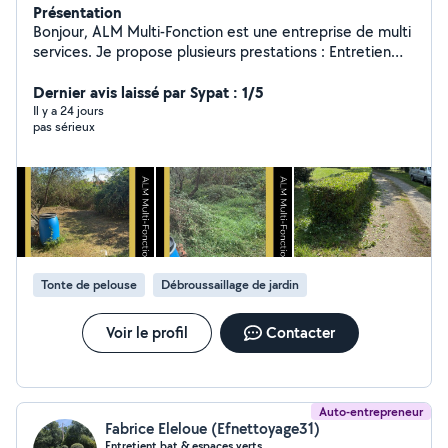
Présentation
Bonjour, ALM Multi-Fonction est une entreprise de multi
services. Je propose plusieurs prestations : Entretien
espace vert Rénovation Évacuation Nettoyage Je
propose aussi les 50% de crédits d'impôts immédiat.
Dernier avis laissé par Sypat : 1/5
Pour plus de renseignements vous pouvez regarder sur
Il y a 24 jours
pas sérieux
mon site internet qui sera sur le Instagram ou veuillez
me contacter en demande privé. Instagram de
l'entreprise: alm_multifonction
Tonte de pelouse
Débroussaillage de jardin
Voir le profil
Contacter
Auto-entrepreneur
Fabrice Eleloue (Efnettoyage31)
Entretient bat & espaces verts