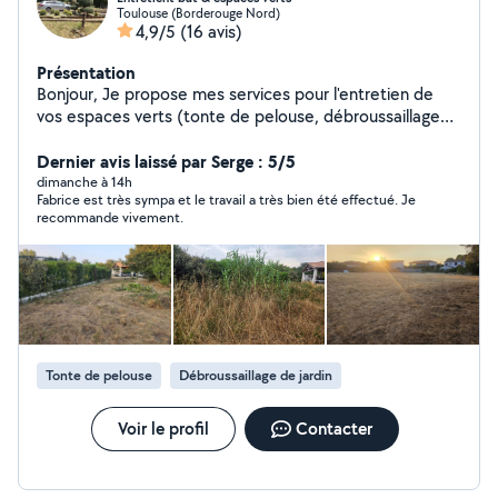
Toulouse (Borderouge Nord)
4,9/5
(16 avis)
Présentation
Bonjour, Je propose mes services pour l'entretien de
vos espaces verts (tonte de pelouse, débroussaillage
d'herbes hautes, taille de haies). Je dispose de mon
propre matériel professionnel (tondeuse,
Dernier avis laissé par Serge : 5/5
débroussailleuse thermique). Je suis sérieux, ponctuel
dimanche à 14h
Fabrice est très sympa et le travail a très bien été effectué. Je
et je laisse le terrain propre. Disponible pour des
recommande vivement.
interventions rapides sur Toulouse et ses environs.
Tonte de pelouse
Débroussaillage de jardin
Voir le profil
Contacter