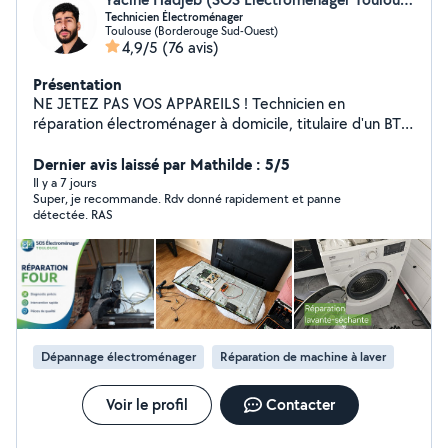
Technicien Électroménager
Toulouse (Borderouge Sud-Ouest)
4,9/5
(76 avis)
Présentation
NE JETEZ PAS VOS APPAREILS ! Technicien en
réparation électroménager à domicile, titulaire d'un BTS
Systèmes Numériques et d'un diplôme niveau 4 de
Technicien Électroménager. J'interviens sur Toulouse et
Dernier avis laissé par Mathilde : 5/5
ses environs pour diagnostiquer et réparer vos appareils
Il y a 7 jours
Super, je recommande. Rdv donné rapidement et panne
: lave-linge, sèche-linge,lave-vaisselle, four, téléviseur et
détectée. RAS
plus encore. Rapide, soigneux et transparent, je vous
explique clairement la panne avant toute intervention.
Années d'expériences : 5ans Auto-entrepreneur
déclaré, assuré en Responsabilité Civile Professionnelle.
Dépannage électroménager
Réparation de machine à laver
Voir le profil
Contacter