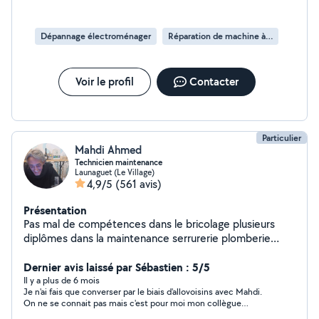
Dépannage électroménager
Réparation de machine à laver
Voir le profil
Contacter
Particulier
Mahdi Ahmed
Technicien maintenance
Launaguet (Le Village)
4,9/5
(561 avis)
Présentation
Pas mal de compétences dans le bricolage plusieurs
diplômes dans la maintenance serrurerie plomberie
montages de meubles jardin je suis équipé en outils
nesiter pas a me connecter
Dernier avis laissé par Sébastien : 5/5
Il y a plus de 6 mois
Je n'ai fais que converser par le biais d'allovoisins avec Mahdi.
On ne se connait pas mais c'est pour moi mon collègue
puisque je suis aussi un offreur. Il a vite répondu à ma demande