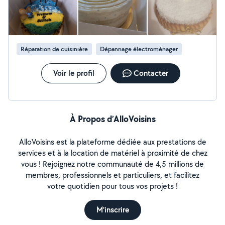
retrouve toujours ou presque les mêmes Offreurs qui nous ont
tendu la "main" un jour, et que l'on reprend quelques temps
après ! Merci à Jacques.
Réparation de cuisinière
Dépannage électroménager
Voir le profil
Contacter
À Propos d’AlloVoisins
AlloVoisins est la plateforme dédiée aux prestations de
services et à la location de matériel à proximité de chez
vous ! Rejoignez notre communauté de 4,5 millions de
membres, professionnels et particuliers, et facilitez
votre quotidien pour tous vos projets !
M'inscrire