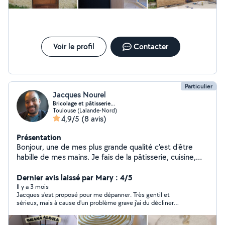
Voir le profil
Contacter
Particulier
Jacques Nourel
Bricolage et pâtisserie...
Toulouse (Lalande-Nord)
4,9/5
(8 avis)
Présentation
Bonjour, une de mes plus grande qualité c'est d'être
habille de mes mains. Je fais de la pâtisserie, cuisine,
wedding cake, ... Également les ouvertures des portes
claquées, réparation de tout type (meuble,
Dernier avis laissé par Mary : 4/5
électroménager,...), couture, décoration mural, cuisine,
Il y a 3 mois
Jacques s'est proposé pour me dépanner. Très gentil et
pâtisserie, peinture, jardinage... Je suis un touche à tous
sérieux, mais à cause d'un problème grave j'ai du décliner
et un passionné.
l'offre.. Néanmoins, il a été super réactif, et je ne doute pas de
son efficacité, sérieux, et à petit prix. Mais sur Allo voisins.. On