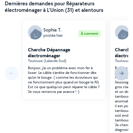
Dernières demandes pour Réparateurs
électroménager à L'Union (31) et alentours
Sophia T.
Y
À convenir
postée hier
p
Cherche Dépannage
Cherche
électroménager
électro
Toulouse (Lalande-Sud)
Toulouse (
Bonjour, j'ai un problème avec mon fer à
Bonjour, Je
lisser. Le câble s'arrête de fonctionner dès
connaît en 
qu'on le bouge. ( comme les écouteurs qui
Ma machine
ne fonctionnent plus quand on bouge le fil)
l'essorage 
Est ce que quelqu'un peut réparer le câble ?
gros claque
Je vous remercie par avance ! :)
et on dirai
tambour s
anormaleme
il est poss
tambour (am
soit endom
tambour ta
Je cherche
diagnostiqu