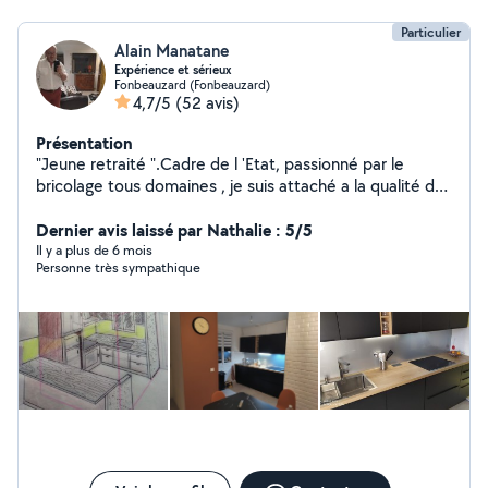
Particulier
Alain Manatane
Expérience et sérieux
Fonbeauzard (Fonbeauzard)
4,7/5
(52 avis)
Présentation
"Jeune retraité ".Cadre de l 'Etat, passionné par le
bricolage tous domaines , je suis attaché a la qualité du
travail et des relations humaines .Je peux vous
conseiller, suivre les travaux et établir des petits projets
Dernier avis laissé par Nathalie : 5/5
dans les domaines liés au bâtiment et a la voirie
Il y a plus de 6 mois
Personne très sympathique
(constructions, décoration,plans etc ) Le domaine
artistique m'intéresse aussi s'agissant du dessin , de la
peinture,de la décoration d'objets (customisation,
transformation etc)