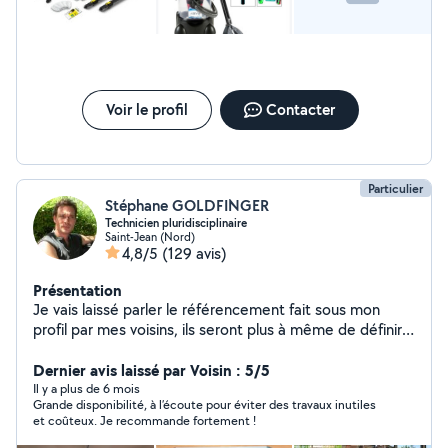
Voir le profil
Contacter
Particulier
Stéphane GOLDFINGER
Technicien pluridisciplinaire
Saint-Jean (Nord)
4,8/5
(129 avis)
Présentation
Je vais laissé parler le référencement fait sous mon
profil par mes voisins, ils seront plus à même de définir
mes qualités et défauts. Si je devais en cité qu'un,
Perfectionniste dans l'âme, mais sait être à l'écoute des
Dernier avis laissé par Voisin : 5/5
objectifs.
Il y a plus de 6 mois
Grande disponibilité, à l’écoute pour éviter des travaux inutiles
et coûteux. Je recommande fortement !