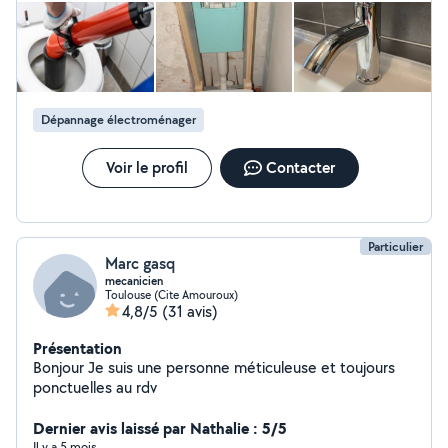
qui n'était pas adéquat. J'ai été séduit par son profil. Je suis sur
allovoisins de puis 2019, et avec cette expérience, je pense
que Mahdi est un très bon voisin. Faites appel à lui.
Dépannage électroménager
Voir le profil
Contacter
Particulier
Marc gasq
mecanicien
Toulouse (Cite Amouroux)
4,8/5
(31 avis)
Présentation
Bonjour Je suis une personne méticuleuse et toujours
ponctuelles au rdv
Dernier avis laissé par Nathalie : 5/5
Il y a 5 mois