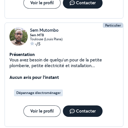
Voir le profil
Contacter
Particulier
Sem Mutombo
Sem MTB
Toulouse (Louis Plana)
-/5
Présentation
Vous avez besoin de quelqu'un pour de la petite
plomberie, petite électricité et installation
d'électroménager, monter ou démonter des meubles,
bricolage, déménagement et bien plus encore Je suis
Aucun avis pour l'instant
votre homme
Dépannage électroménager
Voir le profil
Contacter