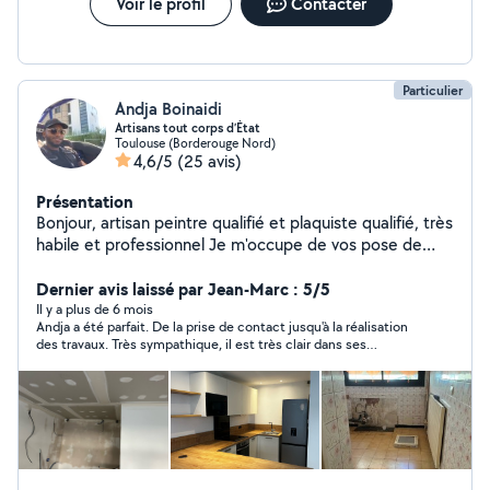
Voir le profil
Contacter
Particulier
Andja Boinaidi
Artisans tout corps d’État
Toulouse (Borderouge Nord)
4,6/5
(25 avis)
Présentation
Bonjour, artisan peintre qualifié et plaquiste qualifié, très
habile et professionnel Je m'occupe de vos pose de
doublage de plaquo mur et plafond , aussi des peinture
intérieur et extérieur et de vos pose de sol en lino
Dernier avis laissé par Jean-Marc : 5/5
,parquet et carrelage. A bientôt
Il y a plus de 6 mois
Andja a été parfait. De la prise de contact jusqu'à la réalisation
des travaux. Très sympathique, il est très clair dans ses
explications et précis pour expliquer ce qu'il prévoit de faire
avant le début du chantier. Le travail est de qualité. Je
n'hésiterai pas à faire à nouveau appel à lui si nécessaire. Merci.