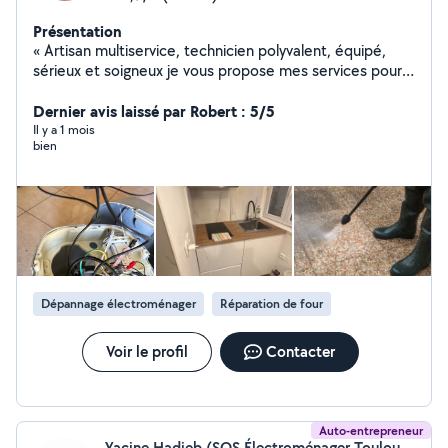
Présentation
« Artisan multiservice, technicien polyvalent, équipé,
sérieux et soigneux je vous propose mes services pour
réaliser travaux, réparations, entretiens, dépannages en
tout genre ; n'hésitez pas à demander, je ne manquerai
Dernier avis laissé par Robert : 5/5
pas de vous dire si je suis en mesure de vous aider... En
Il y a 1 mois
bien
société, en mesure de produire devis, facture, garantie
et service après vente.
Dépannage électroménager
Réparation de four
Voir le profil
Contacter
Auto-entrepreneur
Yacine Hadjeb (SOS Électroménager Toulouse)