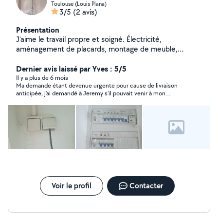
Toulouse (Louis Plana)
3/5
(2 avis)
Présentation
J'aime le travail propre et soigné. Électricité,
aménagement de placards, montage de meuble,
changement de robinet, joint ,démolition de dalle
béton, jardinage et entretien piscine..... Vous pouvez me
Dernier avis laissé par Yves : 5/5
contacter pour tous renseignements complémentaires.
Il y a plus de 6 mois
Ma demande étant devenue urgente pour cause de livraison
Cordialement.
anticipée, j’ai demandé à Jeremy s’il pouvait venir à mon
secours, au pied levé il était chez moi dans la demi-heure avec
sa tenue de motard et deux heures après le travail était
parfaitement exécuté d’une main de maître, encore merci à
Jeremy. Il a pleinement honoré l’esprit de allovoisin. Je vous le
recommande 1000 fois.
Voir le profil
Contacter