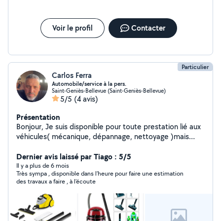
Voir le profil
Contacter
Particulier
Carlos Ferra
Automobile/service à la pers.
Saint-Geniès-Bellevue (Saint-Geniès-Bellevue)
5/5
(4 avis)
Présentation
Bonjour, Je suis disponible pour toute prestation lié aux
véhicules( mécanique, dépannage, nettoyage )mais
aussi disponible pour les prestations de nettoyage
industriel ou bien personnel. Je peu effectuer aussi le
Dernier avis laissé par Tiago : 5/5
transport de meuble ou autre via utilitaire J'ai aussi à
Il y a plus de 6 mois
Très sympa , disponible dans l’heure pour faire une estimation
disposition du matériel à la location tél que : karcher,
des travaux a faire , à l’écoute
shampouineuse, nettoyeur vapeur, aspirateur eau et
poussière, visseuse N hésitez pas à demander Travail
sérieux.