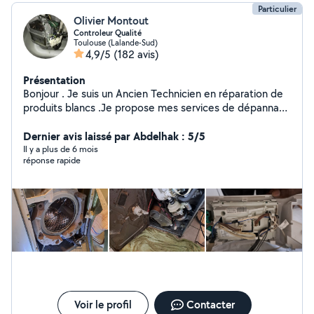
Particulier
Olivier Montout
Controleur Qualité
Toulouse (Lalande-Sud)
4,9/5
(182 avis)
Présentation
Bonjour . Je suis un Ancien Technicien en réparation de
produits blancs .Je propose mes services de dépannage
de vos électroménagers sauf réfrigérateur et
Congélateur merci. Bien Cordialement, Olivier
Dernier avis laissé par Abdelhak : 5/5
Il y a plus de 6 mois
réponse rapide
Voir le profil
Contacter