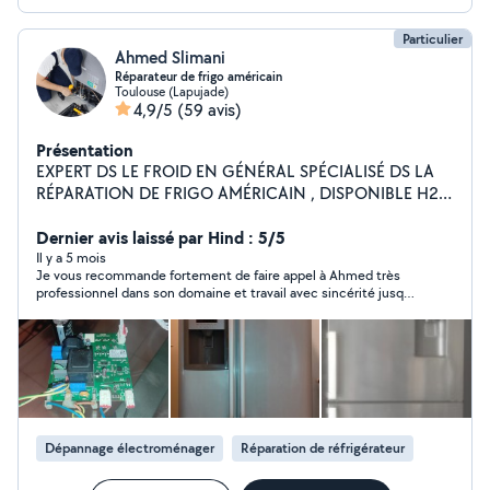
Particulier
Ahmed Slimani
Réparateur de frigo américain
Toulouse (Lapujade)
4,9/5
(59 avis)
Présentation
EXPERT DS LE FROID EN GÉNÉRAL SPÉCIALISÉ DS LA
RÉPARATION DE FRIGO AMÉRICAIN , DISPONIBLE H24
7/7 JE REPARS AUSSI TT SORTES DE FRIGO
CONGÉLATEUR , COMBINÉ , RÉFRIGÉRATEUR , FRIGO
Dernier avis laissé par Hind : 5/5
NORMAL , FRIGO PROFESSIONNEL COMPTOIR
Il y a 5 mois
Je vous recommande fortement de faire appel à Ahmed très
RÉFRIGÉRÉ ARMOIRE RÉFRIGÉRÉ DÉPLACEMENT et
professionnel dans son domaine et travail avec sincérité jusqu’à
DIAGNOSTIC à DOMICILE 65e Si non vous pouvez me
trouver la vrai panne. Très rapide et efficace je l’en remercie
déposer l'appareil chez moi et vous revenez le chercher
infiniment.
après réparation 45e
Dépannage électroménager
Réparation de réfrigérateur