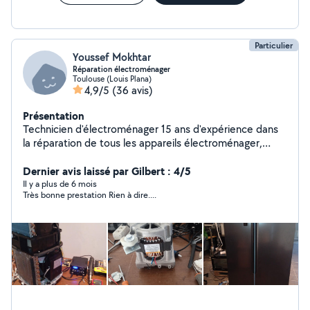
Particulier
Youssef Mokhtar
Réparation électroménager
Toulouse (Louis Plana)
4,9/5
(36 avis)
Présentation
Technicien d'électroménager 15 ans d'expérience dans
la réparation de tous les appareils électroménager,
réparation des cartes électronique, je suis disponible
toute la semaine , réparation dans le premier passage si
Dernier avis laissé par Gilbert : 4/5
j' ai la pièce , rembourser si c'est pas réparer bien
Il y a plus de 6 mois
Très bonne prestation Rien à dire....
cordialement