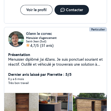
Voir le profil
Contacter
Particulier
Glenn le corvec
Menuisier d'agencement
Saint-Jean (Sud)
4,7/5
(51 avis)
Présentation
Menuisier diplômé j'ai 42ans. Je suis ponctuel souriant et
réactif. Outillé et véhiculé je trouverais une solution à
vos besoins. En création d'entreprise pour pouvoir
répondre à tout vos besoins différemment, je suis
Dernier avis laissé par Pierrette : 5/5
toujours ravi de pouvoir échanger sur vos projets . A
Il y a 6 mois
Très bon travail
bientôt.