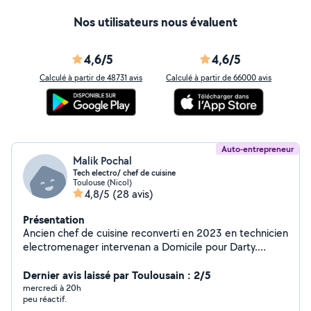
Nos utilisateurs nous évaluent
4,6/5
4,6/5
Calculé à partir de 48731 avis
Calculé à partir de 66000 avis
Auto-entrepreneur
Malik Pochal
Tech electro/ chef de cuisine
Toulouse (Nicol)
4,8/5
(28 avis)
Présentation
Ancien chef de cuisine reconverti en 2023 en technicien
electromenager intervenan a Domicile pour Darty.
Maintenant à mon compte afin de vous dépanner pour
évènement nécessitant un pro de la cuisine ou réparer
Dernier avis laissé par Toulousain : 2/5
les electro récalcitrant. Avec moi les problèmes
mercredi à 20h
peu réactif.
trouvent leurs Solution