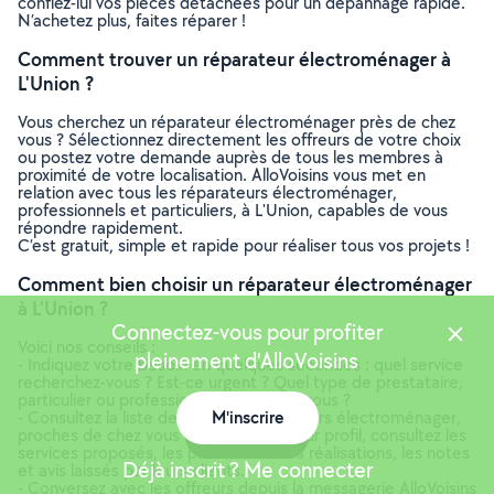
confiez-lui vos pièces détachées pour un dépannage rapide.
N’achetez plus, faites réparer !
Comment trouver un réparateur électroménager à
L'Union ?
Vous cherchez un réparateur électroménager près de chez
vous ? Sélectionnez directement les offreurs de votre choix
ou postez votre demande auprès de tous les membres à
proximité de votre localisation. AlloVoisins vous met en
relation avec tous les réparateurs électroménager,
professionnels et particuliers, à L'Union, capables de vous
répondre rapidement.
C’est gratuit, simple et rapide pour réaliser tous vos projets !
Comment bien choisir un réparateur électroménager
à L'Union ?
Connectez-vous pour profiter
Voici nos conseils :
pleinement d'AlloVoisins
- Indiquez votre besoin en quelques secondes : quel service
recherchez-vous ? Est-ce urgent ? Quel type de prestataire,
particulier ou professionnel, souhaitez-vous ?
- Consultez la liste de tous les réparateurs électroménager,
M'inscrire
proches de chez vous à L'Union ! Sur leur profil, consultez les
Carte
services proposés, les photos de leurs réalisations, les notes
Déjà inscrit ? Me connecter
et avis laissés par leurs clients.
- Conversez avec les offreurs depuis la messagerie AlloVoisins