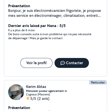
Présentation
Bonjour, je suis électromécanicien frigoriste, je propose
mes service en électroménager, climatisation, entretien
espaces vert, petit travaux. Disponible en début de
soirée ou le vendredi après midi et week end. N'hésitez
Dernier avis laissé par Nana : 5/5
pas à me contacter.
Il y a plus de 6 mois
De bons conseils suite à mon problème qui n’a pas nécessité
de dépannage ! Mais je garde le contact
Voir le profil
Contacter
Particulier
Kerim Aktas
Menuisier poseur agencement in
Cugnaux (Maurens)
5/5
(2 avis)
Présentation