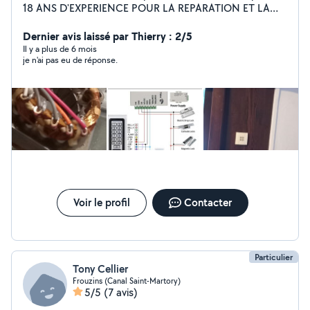
18 ANS D'EXPERIENCE POUR LA REPARATION ET LA
MAINTENANCE DE SYSTEME ET MACHINE
ELECTRIQUE DOMESTIQUE ET INDUSTRIELLE.
Dernier avis laissé par Thierry : 2/5
Disponible pour tout intervention en electricité.
Il y a plus de 6 mois
je n'ai pas eu de réponse.
Voir le profil
Contacter
Particulier
Tony Cellier
Frouzins (Canal Saint-Martory)
5/5
(7 avis)