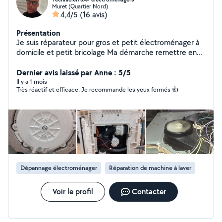
Muret (Quartier Nord)
4,4/5
(16 avis)
Présentation
Je suis réparateur pour gros et petit électroménager à
domicile et petit bricolage Ma démarche remettre en
état de marche au lieu de jeter ,du moment que c'est
réparable . Des tarifs solidaire pour toutes les bourses .
Dernier avis laissé par Anne : 5/5
n'hésiter à me contacté pour plus de renseignement .
Il y a 1 mois
Très réactif et efficace. Je recommande les yeux fermés 👍
Dépannage électroménager
Réparation de machine à laver
Voir le profil
Contacter