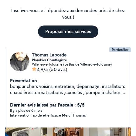
Inscrivez-vous et répondez aux demandes près de chez
vous !
Proposer mes services
Particulier
Thomas Laborde
Plombier Chauffagiste
Villeneuve-Tolosane (Le Bas de Villeneuve-Tolosane)
4,9/5
(50 avis)
Présentation
bonjour chers voisins, entretien, dépannage, installation:
chaudières ,climatisations ,cumulus , pompe a chaleur ,
vmc. Possédant l’habilitation gaz ainsi que fluide
frigorigène , je suis habilité à réaliser ce genre de
Dernier avis laissé par Pascale : 5/5
travaux. Facebook : Thermal
Il y a plus de 6 mois
Intervention rapide et efficace Merci Thomas