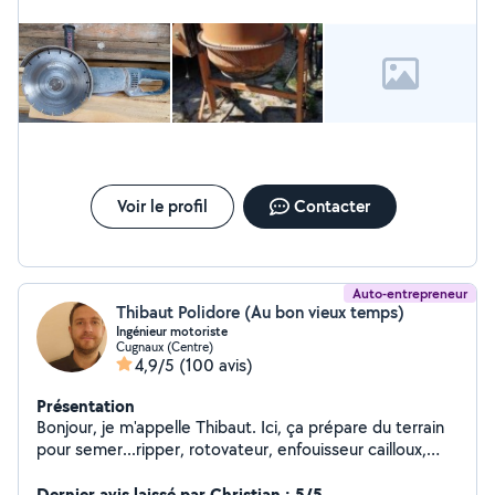
Voir le profil
Contacter
Auto-entrepreneur
Thibaut Polidore (Au bon vieux temps)
Ingénieur motoriste
Cugnaux (Centre)
4,9/5
(100 avis)
Présentation
Bonjour, je m'appelle Thibaut. Ici, ça prépare du terrain
pour semer...ripper, rotovateur, enfouisseur cailloux,
herse rotative...ça bricole aussi, ça répare tout ce qui a
un moteur de préférence.
Dernier avis laissé par Christian : 5/5