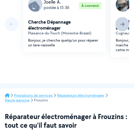
Joelle A.
K
À convenir
postée à 15:36
p
Cherche Dépannage
Cherche
électroménager
électro
Plaisance-du-Touch (Monestie-Birazel)
Cugnaux (
Bonjour, je cherche quelqu'un pour réparer
Bonjour, m
un lave-vaisselle
marche plu
cette mar
Prestations de services
Réparateurs électroménager
Haute-garonne
Frouzins
Réparateur électroménager à Frouzins :
tout ce qu’il faut savoir