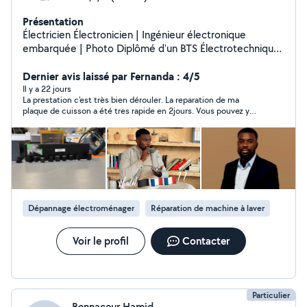
Présentation
Électricien Électronicien | Ingénieur électronique
embarquée | Photo Diplômé d'un BTS Électrotechnique
et ingénieur en électronique embarquée, j'interviens
chez les particuliers pour des prestations fiables,
Dernier avis laissé par Fernanda : 4/5
propres et sécurisées. Dépannage électrique /
Il y a 22 jours
La prestation c'est très bien dérouler. La reparation de ma
recherche de panne Installation prises, luminaires,
plaque de cuisson a été tres rapide en 2jours. Vous pouvez y
interrupteurs, tableaux Interphone, automatisme, petits
aller les yeux fermés.
équipements électroniques Travail soigné ponctuel
conseils et explications Je propose aussi des
prestations photo (portrait, événements, photos pour
annonces immobilières/Airbnb) avec matériel Canon
M50. N'hésitez pas à m'écrire : réponse rapide.
Dépannage électroménager
Réparation de machine à laver
Voir le profil
Contacter
Particulier
Bennaceur Hamid