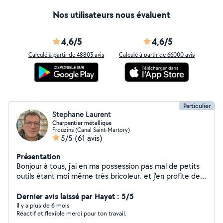
Nos utilisateurs nous évaluent
4,6/5
4,6/5
Calculé à partir de 48803 avis
Calculé à partir de 66000 avis
Particulier
Stephane Laurent
Charpentier métallique
Frouzins (Canal Saint-Martory)
5/5
(61 avis)
Présentation
Bonjour à tous, j'ai en ma possession pas mal de petits
outils étant moi même très bricoleur. et j'en profite de
louer à petit prix afin de vous en faire profiter. Karcher,
perceuse, perforateur, visseuse , bétonnière électrique
Dernier avis laissé par Hayet : 5/5
, disqueuse, poste à souder etc... A très bientôt .
Il y a plus de 6 mois
Réactif et flexible merci pour ton travail.