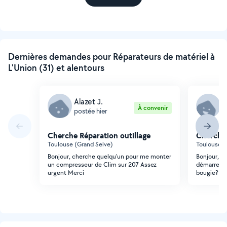
Dernières demandes pour Réparateurs de matériel à
L'Union (31) et alentours
Alazet J.
P
À convenir
postée hier
p
Cherche Réparation outillage
Cherche 
Toulouse (Grand Selve)
Toulouse (
Bonjour, cherche quelqu'un pour me monter
Bonjour, m
un compresseur de Clim sur 207 Assez
démarre pas
urgent Merci
bougie? Po