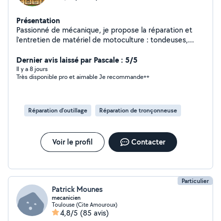
Présentation
Passionné de mécanique, je propose la réparation et
l'entretien de matériel de motoculture : tondeuses,
débroussailleuses, tronçonneuses, taille-haies et petits
moteurs thermiques. Diagnostic et réparation Entretien
Dernier avis laissé par Pascale : 5/5
(vidange, bougie, filtres, affûtage) Conseils d'utilisation
Il y a 8 jours
Très disponible pro et aimable Je recommande++
et d'entretien Travail sérieux, rapide
Réparation d’outillage
Réparation de tronçonneuse
Voir le profil
Contacter
Particulier
Patrick Mounes
mecanicien
Toulouse (Cite Amouroux)
4,8/5
(85 avis)