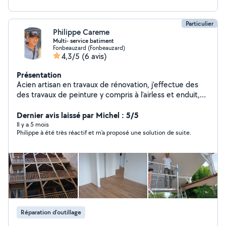
Particulier
Philippe Careme
Multi- service batiment
Fonbeauzard (Fonbeauzard)
4,3/5
(6 avis)
Présentation
Acien artisan en travaux de rénovation, j'effectue des
des travaux de peinture y compris à l'airless et enduit,
ratissage mur et plafond. Je pose également du
parquet sans joint entre les pieces donc pas de barre
Dernier avis laissé par Michel : 5/5
de seuil.
Il y a 5 mois
Philippe à été très réactif et m'a proposé une solution de suite.
Réparation d’outillage