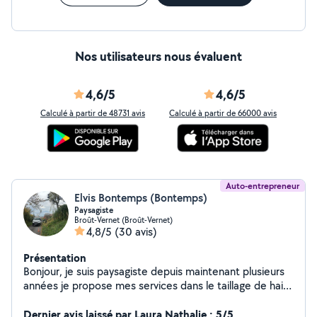
Nos utilisateurs nous évaluent
4,6/5
4,6/5
Calculé à partir de 48731 avis
Calculé à partir de 66000 avis
Auto-entrepreneur
Elvis Bontemps (Bontemps)
Paysagiste
Broût-Vernet (Broût-Vernet)
4,8/5
(30 avis)
Présentation
Bonjour, je suis paysagiste depuis maintenant plusieurs
années je propose mes services dans le taillage de haie
abattage, élagage avec nacelle entretien de jardin
déplacement et devis gratuit n'hésitez pas à me
Dernier avis laissé par Laura Nathalie : 5/5