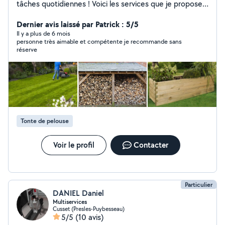
tâches quotidiennes ! Voici les services que je propose :
Jardinage : Entretien, tonte, taille, évacuation des
déchets, fabrication de bacs, rangement de bois Petit
Dernier avis laissé par Patrick : 5/5
bricolage : Réparations, montage de meubles, divers
Il y a plus de 6 mois
personne très aimable et compétente je recommande sans
travaux Déménagement : Aide pour emballer,
réserve
transporter Gardiennage d'animaux : Soins pour chats,
poules, lapins, petits chiens. Garde maison : Surveillance
pendant vos absences Contactez-moi pour toute
question ou devis personnalisé.
Tonte de pelouse
Voir le profil
Contacter
Particulier
DANIEL Daniel
Multiservices
Cusset (Presles-Puybesseau)
5/5
(10 avis)