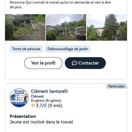
Personne Qui connaît le travail qu'on lui demande et rien à dire
professionnel a disposition (nacelle ,camion benne...)
de plus.
.devis gratuit sans engagement .Notre priorite est la
satisfaction de nos client.
Tonte de pelouse
Débroussaillage de jardin
Voir le profil
Contacter
Particulier
Clément Santarelli
Clément
Brugheas (Brugheas)
3,7/5
(9 avis)
Présentation
Jeune est motivé dans le travail