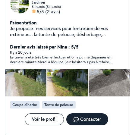
Jardinier
Billezois (Billezois)
5/5
(2 avis)
Présentation
Je propose mes services pour l'entretien de vos
extérieurs : la tonte de pelouse, désherbage,
débroussaillage, nettoyage de la terrasse et d'allées,
taille de haies et arbustes et évacuation des déchets
Dernier avis laissé par Nina : 5/5
verts. Entretien régulier ou ponctuel de vos jardins.
Il y a 20 jours
Le travail a été très bien effectuer et on a pu me dépanner en
Sérieux, ponctuel et soigneux, je réalise un travail propre
dernière minute Merci à l’équipe, je n’hésiterais pas à refaire
et adapté à vos besoins. N'hésitez pas à me contacter
appel à vous ☺️
pour toute demande de renseignement ou devis.
Possibilité de règlement en CESU. À bientôt, William.
Coupe d'herbe
Tonte de pelouse
Voir le profil
Contacter