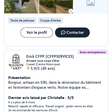
Tonte de pelouse
Coupe d'herbe
Voir le profil
Contacter
Auto-entrepreneur
Erick CFPP (CFPPSERVICES)
Artisant tous corps d'état
Cusset (Centre Historique)
3,9/5
(49 avis)
Présentation
Bonjour, artisan en EIRL dans la rénovation du bâtiment
et l'entretien d'espace verts. Notre équipe es
disponible pour chacun de vos travaux. Assurance
Décennale et RC Pro PEINTURE Application de
Dernier avis laissé par Christelle : 5/5
revêtement/placo/carrelage/papier peint CARRELAGE
Il y a plus de 6 mois
Réactif, rapide et efficace. Travail soigné : jardin remis en état.
Carrelage,faïence,pose de parquet et sol pvc
Je recommande les services d'Erick.