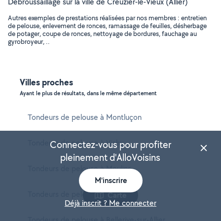
Débroussaillage sur la ville de Creuzier-le-Vieux (Allier)
Autres exemples de prestations réalisées par nos membres : entretien
de pelouse, enlevement de ronces, ramassage de feuilles, désherbage
de potager, coupe de ronces, nettoyage de bordures, fauchage au
gyrobroyeur, ..
Villes proches
Ayant le plus de résultats, dans le même département
Tondeurs de pelouse à Montluçon
Tondeurs de pelouse à Vichy
Connectez-vous pour profiter
pleinement d'AlloVoisins
Tondeurs de pelouse à Moulins
M'inscrire
Tondeurs de pelouse à Cusset
Carte
Déjà inscrit ? Me connecter
Tondeurs de pelouse à Bellerive-sur-Allier