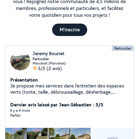
vous ! Rejoignez notre communauté de 4,5 millions de
membres, professionnels et particuliers, et facilitez
votre quotidien pour tous vos projets !
M'inscrire
Particulier
Jeremy Bourret
Particulier
Marcenat (Marcenat)
5/5
(2 avis)
Présentation
Je propose mes services dans l'entretien des espaces
verts (tonte, taille, débroussaillage, désherbage,
évacuation de déchets verts) ainsi qu'en maçonnerie
(petits travaux, montage de murets, dalle béton,
Dernier avis laissé par Jean-Sébastien : 5/5
réparation, etc.). Sérieux, réactif et équipé, je travaille
Il y a 4 mois
Parfait
avec soin et efficacité. Je peux intervenir
ponctuellement ou sur des chantiers plus importants.
N'hésitez pas à me contacter pour discuter de vos
besoins ou obtenir un devis.