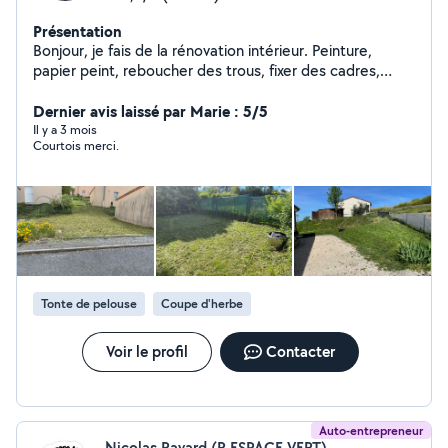
Présentation
Bonjour, je fais de la rénovation intérieur. Peinture,
papier peint, reboucher des trous, fixer des cadres,
miroirs, tableaux, ragréage, montage de meubles (j'ai
bosser 10ans étant monteur de meubles à Conforama)
Dernier avis laissé par Marie : 5/5
livraisons en tout genre et de la tonte de pelouse. Pour
Il y a 3 mois
Courtois merci.
des raisons problématiques avec les critères du site,
merci de mettre votre numéro de téléphone à la suite
de votre message. Merci
Tonte de pelouse
Coupe d'herbe
Voir le profil
Contacter
Auto-entrepreneur
Nicolas Ravard (R ESPACE VERT)