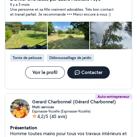
contacter .
Il y a 3 mois
Une personne et sa fille vraiment adorables. Très bon contact
et travail parfait. Je recommande +++ Merci encore à vous :)
Tonte de pelouse
Débroussaillage de jardin
Voir le profil
Contacter
Auto-entrepreneur
Gerard Charbonnel (Gérard Charbonnel)
Multi services
Espinasse-Vozelle (Espinasse-Vozelle)
4,2/5
(45 avis)
Présentation
Homme toutes mains pour tous vos travaux intérieurs et