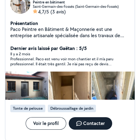
Peintre en bâtiment
Saint-Germain-des-Fossés (Saint-Germain-des-Fossés)
4,7/5
(3 avis)
Présentation
Paco Peintre en Bâtiment & Maçonnerie est une
entreprise artisanale spécialisée dans les travaux de
peinture et de maçonnerie, en neuf comme en
rénovation. Nous intervenons avec rigueur et savoir-faire
Dernier avis laissé par Gaëtan : 5/5
pour garantir des réalisations durables, soignées et
Il y a 2 mois
Professionnel. Paco est venu voir mon chantier et il m’a paru
conformes aux attentes de nos clients.
professionnel. Il était très gentil. Je n’ai pas reçu de devis
Professionnalisme, respect des délais et qualité
cependant.
d'exécution sont au cœur de nos engagements.
Tonte de pelouse
Débroussaillage de jardin
Voir le profil
Contacter