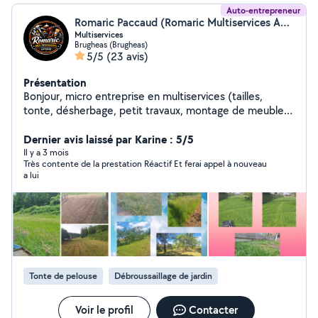
Auto-entrepreneur
Romaric Paccaud (Romaric Multiservices Auvergne)
Multiservices
Brugheas (Brugheas)
5/5
(23 avis)
Présentation
Bonjour, micro entreprise en multiservices (tailles,
tonte, désherbage, petit travaux, montage de meuble) ,
Travaille propre, rapide, conscencieux. Je suis à votre
disposition, n'hésitez pas à me joindre
Dernier avis laissé par Karine : 5/5
Il y a 3 mois
Très contente de la prestation Réactif Et ferai appel à nouveau
a lui
Tonte de pelouse
Débroussaillage de jardin
Voir le profil
Contacter