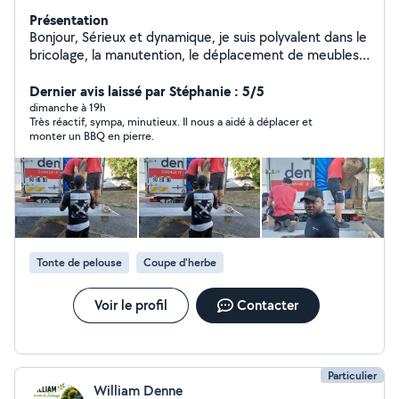
Présentation
Bonjour, Sérieux et dynamique, je suis polyvalent dans le
bricolage, la manutention, le déplacement de meubles
ainsi que les encombrants déménagement.Je peux
également réaliser des petites livraisons. J'adapte mes
Dernier avis laissé par Stéphanie : 5/5
services à vos besoins. Je suis mobile.
dimanche à 19h
Très réactif, sympa, minutieux. Il nous a aidé à déplacer et
monter un BBQ en pierre.
Tonte de pelouse
Coupe d'herbe
Voir le profil
Contacter
Particulier
William Denne