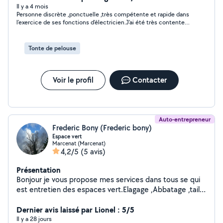
Il y a 4 mois
Personne discrète ,ponctuelle ,très compétente et rapide dans
l’exercice de ses fonctions d’électricien.J’ai été très contente
de son savoir faire.
Tonte de pelouse
Voir le profil
Contacter
Auto-entrepreneur
Frederic Bony (Frederic bony)
Espace vert
Marcenat (Marcenat)
4,2/5
(5 avis)
Présentation
Bonjour je vous propose mes services dans tous se qui
est entretien des espaces vert.Elagage ,Abbatage ,taille
de haie ,pose de cloture ,brise vue, bebrouissaillage
,Eterage d arbre dangeureux . entreprise serieuse
Dernier avis laissé par Lionel : 5/5
,respectueuse de l environnement ,materiel
Il y a 28 jours