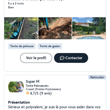
toiture, des moussage, traitement par pulvérisation
Il y a 2 mois
Bien
Tonte de pelouse
Tonte de gazon
Voir le profil
Contacter
Particulier
Super M
Tonte Pelouse,etc.
Cusset (Presles-Puybesseau)
4,7/5
(9 avis)
Présentation
Sérieux et polyvalent, je suis là pour vous aider dans vos