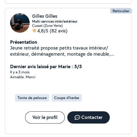
Particulier
Gilles Gilles
Multi services intér/extérieur
Cusset (Zone Verte)
4,8/5
(82 avis)
Présentation
Jeune retraité propose petits travaux intérieur/
extérieur, déménagement, montage de meuble,
bricolage, etc.. Pour certaines demandes privées je ne
peux pas répondre ( si elles se trouvent hors de mon
Dernier avis laissé par Marie : 5/5
périmètre d'action) , essayer plutôt de me contacter
Il y a 3 mois
Aimable. Merci
par téléphone svp..
Tonte de pelouse
Coupe d'herbe
Voir le profil
Contacter