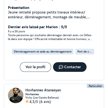
Présentation
Jeune retraité propose petits travaux intérieur/
extérieur, déménagement, montage de meuble,
bricolage, etc.. Pour certaines demandes privées je ne
peux pas répondre ( si elles se trouvent hors de mon
Dernier avis laissé par Marion : 5/5
périmètre d'action) , essayer plutôt de me contacter
Il y a 26 jours
Toute personne qui souhaite déménager devrait avec ce Gilles-
par téléphone svp..
là dans son équipe ! Efficacité imbattable et bonne humeur, un
immense merci a lui. Je ne peux que recommander ! :)
Déménagement et aide au déménagement
Port de cartons
Voir le profil
Contacter
Particulier
Hovhannes Atanesyan
Hovhannes
Vichy (Les Garets-Bellevue)
4,3/5
(6 avis)