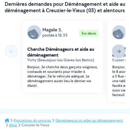
Dernières demandes pour Déménagement et aide au
déménagement à Creuzier-le-Vieux (03) et alentours
Magalie S.
K
Sur devis
postée à 16:55
p
Cherche Déménageurs et aide au
Cherche
déménagement
déména
Vichy (Beausejour-Les Graves-Les Bartins)
Cusset (Pr
Bonjour, Je cherche deux garçons soigneux,
Bonjour, j
costauds et souriants pour m'aider à
le 8 aout p
déménager. J'ai le véhicule adéquat. Le
a 5 Rue de 
déménagement aurait lieu le dernier we
une table 1
d'août.
faudra aus
sous carto
fauteuil u
Prestations de services
Déménageurs et aides au déménagement
Allier
Creuzier-le-Vieux