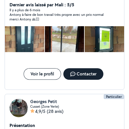
bien sûr.
Dernier avis laissé par Mali : 5/5
Il y a plus de 6 mois
Antony à faire de bon travail très propre avec un prix normal
merci Antony 🙏🏻
Voir le profil
Contacter
Particulier
Georges Petit
Cusset (Zone Verte)
4,9/5
(28 avis)
Présentation