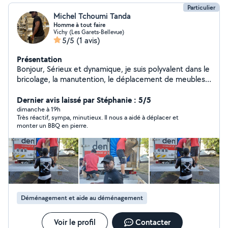
Particulier
Michel Tchoumi Tanda
Homme à tout faire
Vichy (Les Garets-Bellevue)
5/5
(1 avis)
Présentation
Bonjour, Sérieux et dynamique, je suis polyvalent dans le
bricolage, la manutention, le déplacement de meubles
ainsi que les encombrants déménagement.Je peux
également réaliser des petites livraisons. J'adapte mes
Dernier avis laissé par Stéphanie : 5/5
services à vos besoins. Je suis mobile.
dimanche à 19h
Très réactif, sympa, minutieux. Il nous a aidé à déplacer et
monter un BBQ en pierre.
Déménagement et aide au déménagement
Voir le profil
Contacter