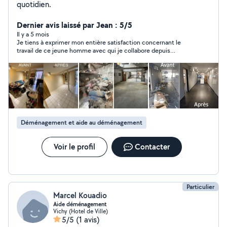
quotidien.
Dernier avis laissé par Jean : 5/5
Il y a 5 mois
Je tiens à exprimer mon entière satisfaction concernant le
travail de ce jeune homme avec qui je collabore depuis
plusieurs mois. Il fait preuve d’une grande ponctualité et
s’adapte facilement aux différentes tâches et environnements
de travail. Sa flexibilité et son professionnalisme sont des
atouts majeurs qui nous ont grandement aidés dans le bon
déroulement de mon chantier. C’est une personne fiable et
sérieuse sur qui l’on peut vraiment compter. Je recommande
Thibault à 200%.
Déménagement et aide au déménagement
Voir le profil
Contacter
Particulier
Marcel Kouadio
Aide déménagement
Vichy (Hotel de Ville)
5/5
(1 avis)