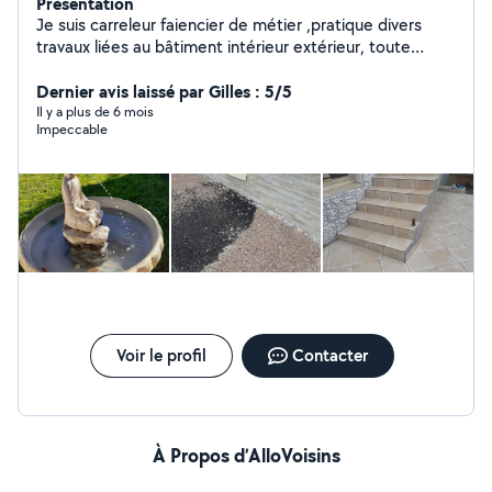
Présentation
Je suis carreleur faiencier de métier ,pratique divers
travaux liées au bâtiment intérieur extérieur, toute
petite maçonnerie.je fais du débroussaillage (j'ai une
debroussailleuse),puis divers travaux bricolage...etc...
Dernier avis laissé par Gilles : 5/5
Il y a plus de 6 mois
Impeccable
Voir le profil
Contacter
À Propos d’AlloVoisins