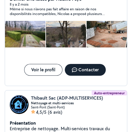
Il y a 2 mois
Même si nous n'avons pas fait affaire en raison de nos
disponibilités incompatibles, Nicolas a proposé plusieurs
solutions. Il est très sympathique et merite d'être contacté. Je
garde toutefois ses coordonnées.
Voir le profil
Contacter
Auto-entrepreneur
Thibault Sac (ADP-MULTISERVICES)
Nettoyage et multi-services
Saint-Pont (Saint-Pont)
4,5/5
(6 avis)
Présentation
Entreprise de nettoyage. Multi-services travaux du