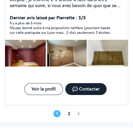
semaine qui suive, si vous avez besoin de quoi que se
soit de manutention ou même de peinture , placo vous
pouvez m'appeler sur mon numéro. Cordialement, Mr
Dernier avis laissé par Pierrette : 3/5
Chignol.
Il y a plus de 6 mois
N'a pas donné suite à ma proposition tarifaire (pourtant basée
sur celle pratiquée sur Lyon mais...!) d'où seulement 3 étoiles
(une réponse même négative reste toujours correcte)
Voir le profil
Contacter
1
2
Page
suivante