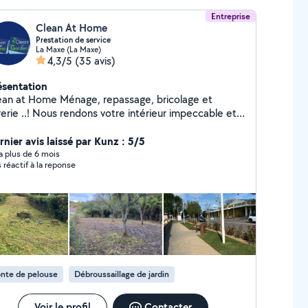
Entreprise
Clean At Home
Prestation de service
La Maxe (La Maxe)
4,3/5
(35 avis)
ésentation
ean at Home Ménage, repassage, bricolage et
rerie ..! Nous rendons votre intérieur impeccable et
. Clean at Garden Création et entretien
spaces verts pour un extérieur soigné et accueillant.
rnier avis laissé par Kunz : 5/5
iquement des services de qualité. Un simple appel
y a plus de 6 mois
s réactif à la reponse
ue et on prend tout en charge, facile et
cessible pour tous!
nte de pelouse
Débroussaillage de jardin
Voir le profil
Contacter