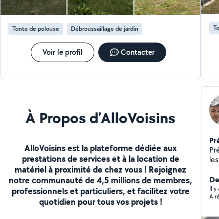
intervention rapide après travaux pour un lieu prêt à
l'usage. Débarras des encombrants : enlèvement
rapide et efficace de meubles, déchets ou objets
To
Tonte de pelouse
Débroussaillage de jardin
volumineux.
Voir le profil
Contacter
À Propos d’AlloVoisins
Pr
AlloVoisins est la plateforme dédiée aux
Pré
prestations de services et à la location de
le
matériel à proximité de chez vous ! Rejoignez
Mos
notre communauté de 4,5 millions de membres,
par
De
fin
Il 
professionnels et particuliers, et facilitez votre
A r
pr
quotidien pour tous vos projets !
sal
ext