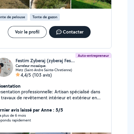
nte de pelouse
Tonte de gazon
Voir le profil
Contacter
Auto-entrepreneur
Festim Zyberaj (zyberaj Festim)
Carreleur mosaïque.
Metz (Saint-Andre Sainte-Chretienne)
4,4/5
(103 avis)
ésentation
sentation professionnelle: Artisan spécialisé dans
s travaux de revêtement intérieur et extérieur en
elle. Je réalise des prestations de qualité pour
ticuliers et professionnels avec un travail soigné, des
rnier avis laissé par Anne : 5/5
itions propres et le respect des délais. Mes
y a plus de 6 mois
épondu rapidement
estations : Pose de carrelage tous formats Faïence
le de bain et cuisine Terrasse sur plots Dalles
érieures Résine de sol Peinture intérieure et