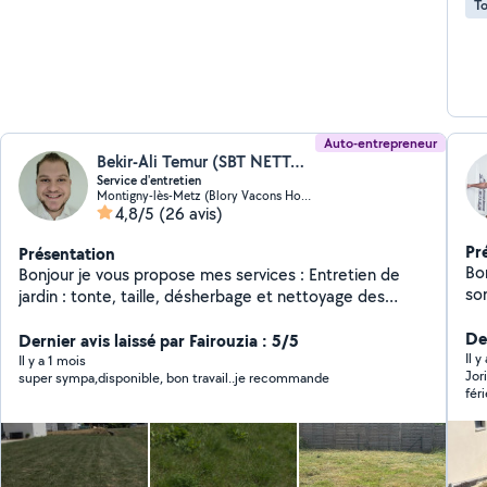
To
Auto-entrepreneur
Bekir-Ali Temur (SBT NETTOYAGE)
Service d'entretien
Montigny-lès-Metz (Blory Vacons Horgne)
4,8/5
(26 avis)
Pr
Présentation
Bonj
Bonjour je vous propose mes services : Entretien de
sont - taillage de haie - tonte d
jardin : tonte, taille, désherbage et nettoyage des
de
espaces verts. Nettoyage de terrasse : remise en état
pl
Der
de terrasses, dalles, bois ou carrelage extérieur.
Dernier avis laissé par Fairouzia : 5/5
Il 
Nettoyage de tous types de surfaces : sols, murs,
Il y a 1 mois
Jor
super sympa,disponible, bon travail..je recommande
vitres, surfaces industrielles ou commerciales.
fér
Nettoyage de dépôts et locaux : remise au propre de
vos entrepôts, ateliers, bureaux ou espaces
professionnels. Nettoyage AIRBNB : remise des clés,
gestion du linge et suivi. Nettoyage de fin de chantier :