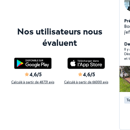
Pr
Bon
Nos utilisateurs nous
j'e
ma
évaluent
tra
Der
Il y
Dès
et 
pro
4,6/5
4,6/5
Calculé à partir de 48731 avis
Calculé à partir de 66000 avis
To