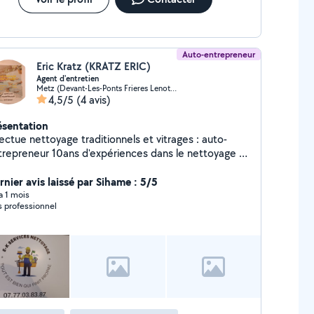
Auto-entrepreneur
Eric Kratz (KRATZ ERIC)
Agent d'entretien
Metz (Devant-Les-Ponts Frieres Lenotre)
4,5/5
(4 avis)
ésentation
ectue nettoyage traditionnels et vitrages : auto-
r 10ans d'expériences dans le nettoyage (
quipe / agent de maitrise . Nettoyage -
ticuliers et professionnels .
rnier avis laissé par Sihame : 5/5
 a 1 mois
s professionnel