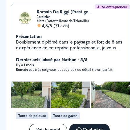
Auto-entrepreneur
Romain De Riggi (Prestige Vert)
Jardinier
Metz (Patrotte Route de Thionville)
4,8/5
(71 avis)
Présentation
Doublement diplômé dans le paysage et fort de 8 ans
d'expérience en entreprise professionnelle, je vous
propose des services d'entretien extérieur de qualité :
Tonte de pelouse Taille de haies et d'arbustes
Dernier avis laissé par Nathan : 5/5
Débroussaillage Nettoyage haute pression (Kärcher)
Il y a 1 mois
Romain est très soigneux et soucieux du détail travail parfait
Je suis équipé et à l'écoute de vos besoins pour
entretenir et valoriser vos espaces extérieurs.
N'hésitez pas à me contacter pour un devis gratuit
Tonte de pelouse
Tonte de gazon
Voir le profil
Contacter