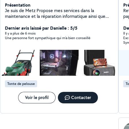
Présentation
Pr
Je suis de Metz Propose mes services dans la
Ret
maintenance et la réparation informatique ainsi que
pap
d'autres prestations comme des cours et aides à
l'utilisation Livraison de courses, bricolage divers,
Dernier avis laissé par Danielle : 5/5
De
jardinage location de produits. Souvent dans le secteur
Il y a plus de 6 mois
Il 
Une personne fort sympathique qui m'a bien conseillé
Exc
de Metz Jarny
Sym
mer
Tonte de pelouse
To
Voir le profil
Contacter