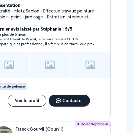
ésentation
raité - Metz Sablon - Effectue travaux peinture -
ier - peint - jardinage - Entretien intérieur et
extérieur Très méticuleux dans mon travail.
rnier avis laissé par Stéphanie : 5/5
y a plus de 6 mois
ellent travail de Pascal, je recommande à 200 % ..
pathique et professionnel, il a fait plus de travail que prévu,
ci !!
nte de pelouse
Voir le profil
Contacter
Auto-entrepreneur
Franck Gourvil (Gourvil)