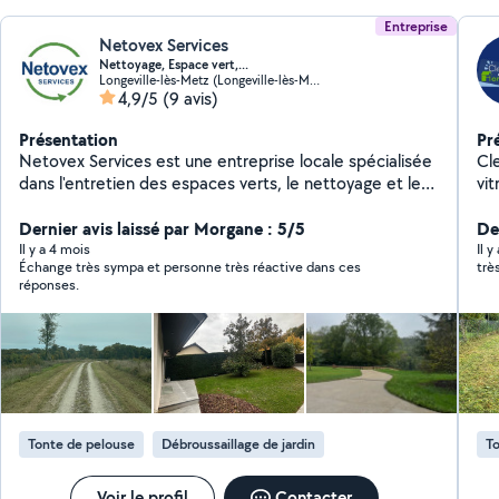
Entreprise
Netovex Services
Nettoyage, Espace vert,...
Longeville-lès-Metz (Longeville-lès-Metz)
4,9/5
(9 avis)
Présentation
Pr
Netovex Services est une entreprise locale spécialisée
Cl
dans l'entretien des espaces verts, le nettoyage et le
vit
débarras. Nous intervenons rapidement pour des
fonctionnel
prestations ponctuelles ou récurrentes, aussi bien pour
Dernier avis laissé par Morgane : 5/5
d'e
De
les particuliers que pour les professionnels (agences
Un
Il y a 4 mois
Il 
Échange très sympa et personne très réactive dans ces
trè
immobilières, syndics, promoteurs, artisans). Nos
téléphoniq
réponses.
engagements : Réactivité et respect des délais Travail
ac
soigné et chantiers propres Devis clairs et rapides
Interventions fiables, même en urgence Zone
d'intervention : Metz et alentours.
Tonte de pelouse
Débroussaillage de jardin
To
Voir le profil
Contacter