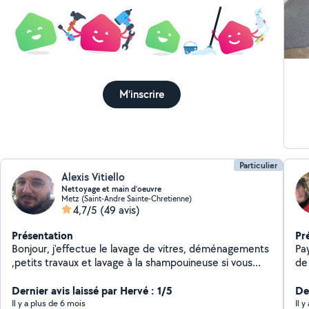
ex
Rén
tr
Ré
Co
M'inscrire
Particulier
Alexis Vitiello
Nettoyage et main d’oeuvre
Metz (Saint-Andre Sainte-Chretienne)
4,7/5
(49 avis)
Présentation
Pr
Bonjour, j'effectue le lavage de vitres, déménagements
Paysa
,petits travaux et lavage à la shampouineuse si vous
de me con
êtes intéressé contacter moi
Dernier avis laissé par Hervé : 1/5
Der
Il y a plus de 6 mois
Il 