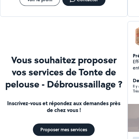
Pr
Vous souhaitez proposer
Eff
entrepreneu
vos services de Tonte de
chef d'é
par
De
pelouse - Débroussaillage ?
Il y
Trè
Inscrivez-vous et répondez aux demandes près
de chez vous !
Proposer mes services