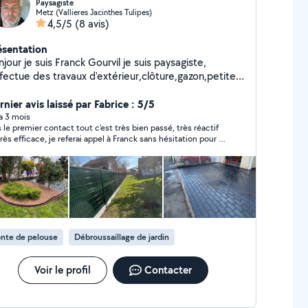
Paysagiste
Metz (Vallieres Jacinthes Tulipes)
4,5/5
(8 avis)
ésentation
jour je suis Franck Gourvil je suis paysagiste,
ffectue des travaux d'extérieur,clôture,gazon,petite
çonnerie,abbatage,débroussaillage,taille de haies ,
vail soigné.
nier avis laissé par Fabrice : 5/5
 a 3 mois
 le premier contact tout c‘est très bien passé, très réactif
très efficace, je referai appel à Franck sans hésitation pour la
chaine intervention
nte de pelouse
Débroussaillage de jardin
Voir le profil
Contacter