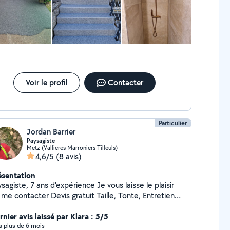
térieure Étanchéité terrasse et balcon Ragréage
ovation salle de bain Disponible pour : sous-
aitance rénovation chantier neuf dépannage rapide
ponse rapide par téléphone ou message
rdialement M.zyberaj
Voir le profil
Contacter
Particulier
Jordan Barrier
Paysagiste
Metz (Vallieres Marroniers Tilleuls)
4,6/5
(8 avis)
ésentation
giste, 7 ans d'expérience Je vous laisse le plaisir
tacter Devis gratuit Taille, Tonte, Entretien
de jardin Petit travaux de maçonnerie Karcher
nier avis laissé par Klara : 5/5
y a plus de 6 mois