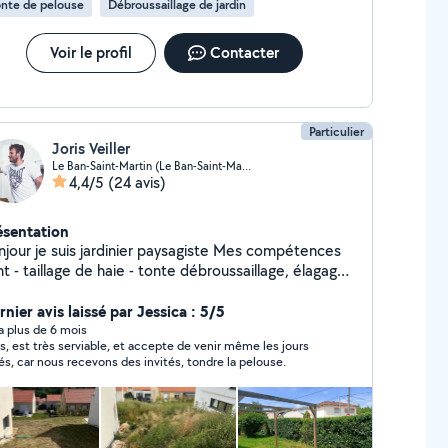
nte de pelouse
Débroussaillage de jardin
Voir le profil
Contacter
Particulier
Joris Veiller
Le Ban-Saint-Martin (Le Ban-Saint-Martin)
4,4/5
(24 avis)
ésentation
our je suis jardinier paysagiste Mes compétences
ébroussaillage, élagage
 petit arbre, désherbage, élaboration de massifs,
antation et d'autre sur demande.
nier avis laissé par Jessica : 5/5
y a plus de 6 mois
is, est très serviable, et accepte de venir même les jours
iés, car nous recevons des invités, tondre la pelouse.