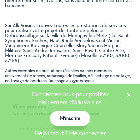
directement sur AlloVoisins, sans aucune commission ni frais
bancaires.
Sur AlloVoisins, trouvez toutes les prestations de services
pour réaliser votre projet de Tonte de pelouse -
Débroussaillage sur la ville de Montigny-lès-Metz (Ilot Saint-
Symphorien, Friches, Haut-Rhele Venizelos Saint-Victor,
Vacquiniere Botanique Courcelle, Blory Vacons Horgne,
Militaire Saint-Andre Jerusalem, Saint-Privat, Centre-Ville,
Mermoz Frescaty Patural l'Eveque) (Moselle, 57160, 57000,
57155)
Autres exemples de prestations réalisées par nos membres :
enlevement de ronces, ramassage de feuilles, désherbage de potager,
nettoyage de bordures, fauchage au gyrobroyeur, ..
Connectez-vous pour profiter
pleinement d'AlloVoisins
Villes proches
Ayant le plus de résultats, dans le même département
M'inscrire
Carte
Tondeurs de pelouse à Metz
Déjà inscrit ? Me connecter