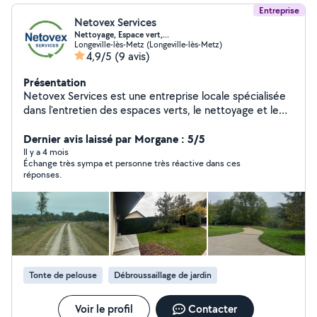
Entreprise
Netovex Services
Nettoyage, Espace vert,...
Longeville-lès-Metz (Longeville-lès-Metz)
4,9/5
(9 avis)
Présentation
Netovex Services est une entreprise locale spécialisée
dans l'entretien des espaces verts, le nettoyage et le
débarras. Nous intervenons rapidement pour des
prestations ponctuelles ou récurrentes, aussi bien pour
Dernier avis laissé par Morgane : 5/5
les particuliers que pour les professionnels (agences
Il y a 4 mois
Échange très sympa et personne très réactive dans ces
immobilières, syndics, promoteurs, artisans). Nos
réponses.
engagements : Réactivité et respect des délais Travail
soigné et chantiers propres Devis clairs et rapides
Interventions fiables, même en urgence Zone
d'intervention : Metz et alentours.
Tonte de pelouse
Débroussaillage de jardin
Voir le profil
Contacter