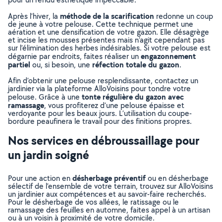
méthode de la scarification
Après l’hiver, la
redonne un coup
de jeune à votre pelouse. Cette technique permet une
aération et une densification de votre gazon. Elle désagrège
et incise les mousses présentes mais n’agit cependant pas
sur l’élimination des herbes indésirables. Si votre pelouse est
engazonnement
dégarnie par endroits, faites réaliser un
partiel
réfection totale du gazon
ou, si besoin, une
.
Afin d’obtenir une pelouse resplendissante, contactez un
jardinier via la plateforme AlloVoisins pour tondre votre
tonte régulière du gazon avec
pelouse. Grâce à une
ramassage
, vous profiterez d’une pelouse épaisse et
verdoyante pour les beaux jours. L’utilisation du coupe-
bordure peaufinera le travail pour des finitions propres.
Nos services en débroussaillage pour
un jardin soigné
désherbage préventif
Pour une action en
ou en désherbage
sélectif de l’ensemble de votre terrain, trouvez sur AlloVoisins
un jardinier aux compétences et au savoir-faire recherchés.
Pour le désherbage de vos allées, le ratissage ou le
ramassage des feuilles en automne, faites appel à un artisan
ou à un voisin à proximité de votre domicile.