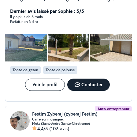
remise en état de jardin, Taillage de petit arbres.
Dernier avis laissé par Sophie : 5/5
Il y a plus de 6 mois
Parfait rien à dire
Tonte de gazon
Tonte de pelouse
Voir le profil
Contacter
Auto-entrepreneur
Festim Zyberaj (zyberaj Festim)
Carreleur mosaïque.
Metz (Saint-Andre Sainte-Chretienne)
4,4/5
(103 avis)