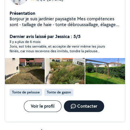
Présentation
Bonjour je suis jardinier paysagiste Mes compétences
sont - taillage de haie - tonte débroussaillage, élagage
de petit arbre, désherbage, élaboration de massifs,
plantation et d'autre sur demande.
Dernier avis laissé par Jessica : 5/5
Il y a plus de 6 mois
Joris, est très serviable, et accepte de venir même les jours
fériés, car nous recevons des invités, tondre la pelouse.
Tonte de pelouse
Tonte de gazon
Voir le profil
Contacter