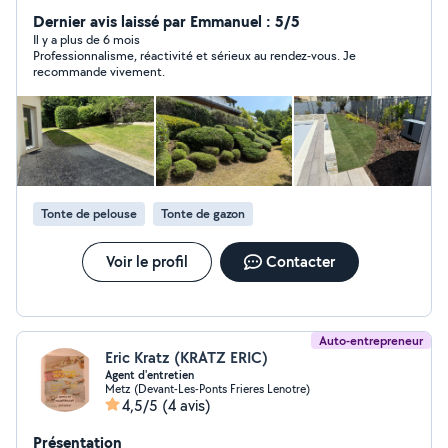
et l'entretien d'espaces verts, nous intervenons auprès
des particuliers, professionnels et collectivités pour
Dernier avis laissé par Emmanuel : 5/5
transformer, embellir et entretenir vos jardins et
Il y a plus de 6 mois
Professionnalisme, réactivité et sérieux au rendez-vous. Je
espaces paysagers. Tonte, taille, débroussaillage,
recommande vivement.
plantations, création de massifs, pose de grillage,
aménagement de terrasses, allées : notre équipe
qualifiée vous garantit un travail soigné, sur mesure et
de qualité. Devis gratuit, conseils personnalisés et
intervention rapide.
Tonte de pelouse
Tonte de gazon
Voir le profil
Contacter
Auto-entrepreneur
Eric Kratz (KRATZ ERIC)
Agent d'entretien
Metz (Devant-Les-Ponts Frieres Lenotre)
4,5/5
(4 avis)
Présentation