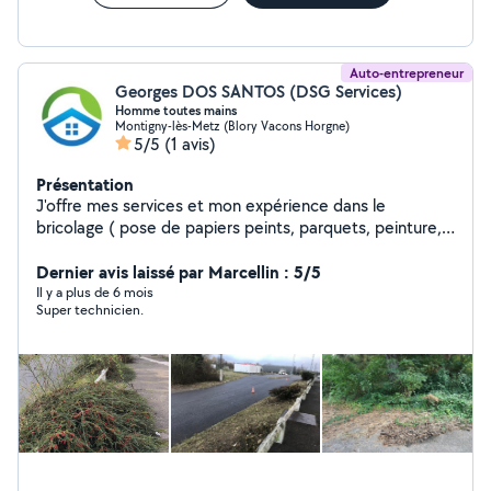
Auto-entrepreneur
Georges DOS SANTOS (DSG Services)
Homme toutes mains
Montigny-lès-Metz (Blory Vacons Horgne)
5/5
(1 avis)
Présentation
J'offre mes services et mon expérience dans le
bricolage ( pose de papiers peints, parquets, peinture,
), montage de meubles, pose de cuisine,jardinage,
débroussaillage, jardinage, travaux de finition, nettoyage
Dernier avis laissé par Marcellin : 5/5
de vos extérieurs.
Il y a plus de 6 mois
Super technicien.