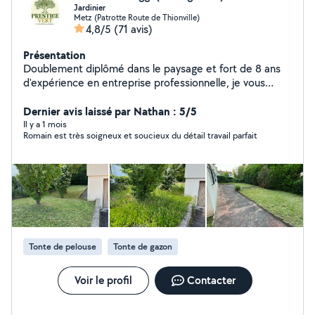
Jardinier
Metz (Patrotte Route de Thionville)
4,8/5
(71 avis)
Présentation
Doublement diplômé dans le paysage et fort de 8 ans
d'expérience en entreprise professionnelle, je vous
propose des services d'entretien extérieur de qualité :
Tonte de pelouse Taille de haies et d'arbustes
Dernier avis laissé par Nathan : 5/5
Débroussaillage Nettoyage haute pression (Kärcher) Je
Il y a 1 mois
Romain est très soigneux et soucieux du détail travail parfait
suis équipé et à l'écoute de vos besoins pour entretenir
et valoriser vos espaces extérieurs. N'hésitez pas à me
contacter pour un devis gratuit
Tonte de pelouse
Tonte de gazon
Voir le profil
Contacter