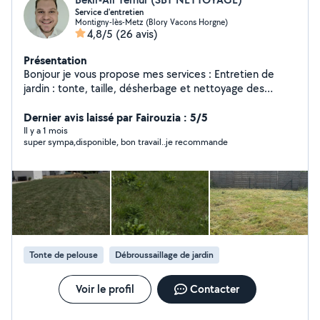
Service d'entretien
Montigny-lès-Metz (Blory Vacons Horgne)
4,8/5
(26 avis)
Présentation
Bonjour je vous propose mes services : Entretien de
jardin : tonte, taille, désherbage et nettoyage des
espaces verts. Nettoyage de terrasse : remise en état
de terrasses, dalles, bois ou carrelage extérieur.
Dernier avis laissé par Fairouzia : 5/5
Nettoyage de tous types de surfaces : sols, murs,
Il y a 1 mois
super sympa,disponible, bon travail..je recommande
vitres, surfaces industrielles ou commerciales.
Nettoyage de dépôts et locaux : remise au propre de
vos entrepôts, ateliers, bureaux ou espaces
professionnels. Nettoyage AIRBNB : remise des clés,
gestion du linge et suivi. Nettoyage de fin de chantier :
intervention rapide après travaux pour un lieu prêt à
l'usage. Débarras des encombrants : enlèvement rapide
et efficace de meubles, déchets ou objets volumineux.
Tonte de pelouse
Débroussaillage de jardin
Voir le profil
Contacter