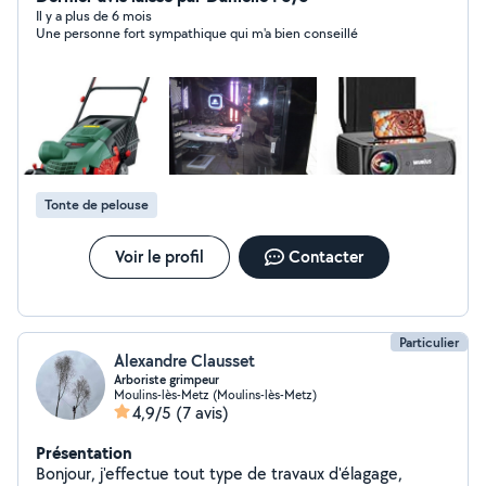
bricolage divers, jardinage location de produits. Souvent
Il y a plus de 6 mois
Une personne fort sympathique qui m'a bien conseillé
dans le secteur de Metz Jarny
Tonte de pelouse
Voir le profil
Contacter
Particulier
Alexandre Clausset
Arboriste grimpeur
Moulins-lès-Metz (Moulins-lès-Metz)
4,9/5
(7 avis)
Présentation
Bonjour, j'effectue tout type de travaux d'élagage,