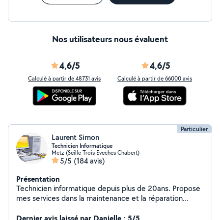
Nos utilisateurs nous évaluent
4,6/5
4,6/5
Calculé à partir de 48731 avis
Calculé à partir de 66000 avis
Particulier
Laurent Simon
Technicien Informatique
Metz (Seille Trois Eveches Chabert)
5/5
(184 avis)
Présentation
Technicien informatique depuis plus de 20ans. Propose
mes services dans la maintenance et la réparation
informatique ainsi que d'autres prestations comme des
cours et aides à l'utilisation Livraison de courses,
Dernier avis laissé par Danielle : 5/5