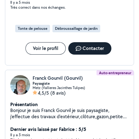
Il y a 5 mois
Très correct dans nos échanges.
Tonte de pelouse
Débroussaillage de jardin
Voir le profil
Contacter
Auto-entrepreneur
Franck Gourvil (Gourvil)
Paysagiste
Metz (Vallieres Jacinthes Tulipes)
4,5/5
(8 avis)
Présentation
Bonjour je suis Franck Gourvil je suis paysagiste,
j'effectue des travaux d'extérieur,clôture,gazon,petite
maçonnerie,abbatage,débroussaillage,taille de haies ,
travail soigné.
Dernier avis laissé par Fabrice : 5/5
Il y a 3 mois