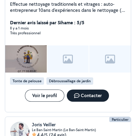
Effectue nettoyage traditionnels et vitrages : auto-
entrepreneur 10ans d'expériences dans le nettoyage (
chef d'équipe / agent de maitrise . Nettoyage -
particuliers et professionnels .
Dernier avis laissé par Sihame : 5/5
Il y a 1 mois
Très professionnel
Tonte de pelouse
Débroussaillage de jardin
Voir le profil
Contacter
Particulier
Joris Veiller
Le Ban-Saint-Martin (Le Ban-Saint-Martin)
4,4/5
(24 avis)