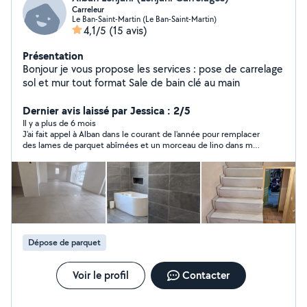
Carreleur
Le Ban-Saint-Martin (Le Ban-Saint-Martin)
4,1/5
(15 avis)
Présentation
Bonjour je vous propose les services : pose de carrelage
sol et mur tout format Sale de bain clé au main
Dernier avis laissé par Jessica : 2/5
Il y a plus de 6 mois
J'ai fait appel à Alban dans le courant de l'année pour remplacer
des lames de parquet abîmées et un morceau de lino dans mon
couloir. J'ai eu la désagréable surprise deseb constater en
poussant les meubles que les plinthes n'avaient jamais été
recollées...Le lino a été mal coupé et il a dû mettre des
rustines...Les lames de parquet n'étaient pas assez nombreuses
et il est reparti ala vec un morceau de parquet pour regarder
dans les magasins s'il retrouvait le même, et au final, il n'a plus
jamais donné de nouvelles. J'ai la sensation d'un travail bâclé !
Dépose de parquet
Voir le profil
Contacter