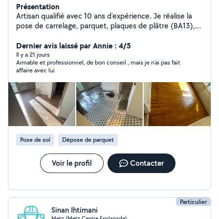
Présentation
Artisan qualifié avec 10 ans d'expérience. Je réalise la
pose de carrelage, parquet, plaques de plâtre (BA13),
bandes à joints (filets/fibres) et peinture. Travail soigné,
devis gratuit et respect des délais.
Dernier avis laissé par Annie : 4/5
Il y a 21 jours
Aimable et professionnel, de bon conseil , mais je n’ai pas fait
affaire avec lui
Pose de sol
Dépose de parquet
Voir le profil
Contacter
Particulier
Sinan Ihtimani
Metz (Metz Centre Esplanade)