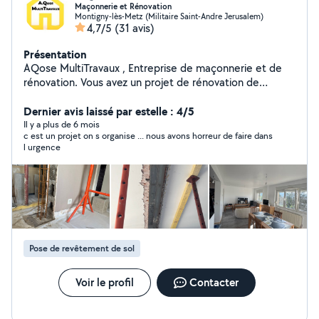
Maçonnerie et Rénovation
Montigny-lès-Metz (Militaire Saint-Andre Jerusalem)
4,7/5
(31 avis)
Présentation
AQose MultiTravaux , Entreprise de maçonnerie et de
rénovation. Vous avez un projet de rénovation de
maison ou d'agrandissement impliquant l'intervention
d'artisans maçons ? Faites appel à AQose MultiTravaux ,
Dernier avis laissé par estelle : 4/5
spécialiste des travaux de rénovation intérieure et
Il y a plus de 6 mois
c est un projet on s organise ... nous avons horreur de faire dans
extérieure. Notre entreprise familiale met son savoir-
l urgence
faire à votre service pour réaliser tous vos travaux de
maçonnerie générale. Nous prenons en main : Travaux
de maçonnerie générale L'aménagement des pièces et
des espaces extérieurs Travaux de carrelage
L'aménagement de combles Travaux de peinture
Travaux de plâtrerie Travaux d'isolation thermique par
l'extérieur ( Le ravalement de façade Travaux de toiture
Pose de revêtement de sol
Les bonnes raisons de choisir AQose MultiTravaux :
Entreprise familiale avec des prix très raisonnables Un
devis gratuit La livraison du chantier dans les délais
Voir le profil
Contacter
prévus Le respect du budget initial La garantie
décennale pour couvrir vos travaux. CORDIALEMENT