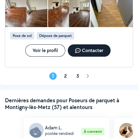
Pose de sol
Dépose de parquet
Voir le profil
Contacter
1
2
3
Page
suivante
Dernières demandes pour Poseurs de parquet à
Montigny-lès-Metz (57) et alentours
Adam L.
H
À convenir
postée vendredi
p