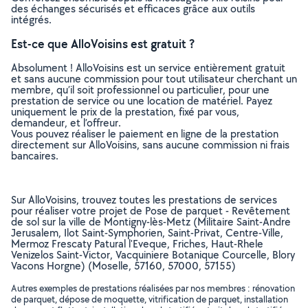
des échanges sécurisés et efficaces grâce aux outils
intégrés.
Est-ce que AlloVoisins est gratuit ?
Absolument ! AlloVoisins est un service entièrement gratuit
et sans aucune commission pour tout utilisateur cherchant un
membre, qu’il soit professionnel ou particulier, pour une
prestation de service ou une location de matériel. Payez
uniquement le prix de la prestation, fixé par vous,
demandeur, et l’offreur.
Vous pouvez réaliser le paiement en ligne de la prestation
directement sur AlloVoisins, sans aucune commission ni frais
bancaires.
Sur AlloVoisins, trouvez toutes les prestations de services
pour réaliser votre projet de Pose de parquet - Revêtement
de sol sur la ville de Montigny-lès-Metz (Militaire Saint-Andre
Jerusalem, Ilot Saint-Symphorien, Saint-Privat, Centre-Ville,
Mermoz Frescaty Patural l'Eveque, Friches, Haut-Rhele
Venizelos Saint-Victor, Vacquiniere Botanique Courcelle, Blory
Vacons Horgne) (Moselle, 57160, 57000, 57155)
Autres exemples de prestations réalisées par nos membres : rénovation
de parquet, dépose de moquette, vitrification de parquet, installation