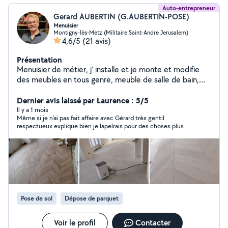
Auto-entrepreneur
Gerard AUBERTIN (G.AUBERTIN-POSE)
Menuisier
Montigny-lès-Metz (Militaire Saint-Andre Jerusalem)
4,6/5
(21 avis)
Présentation
Menuisier de métier, j' installe et je monte et modifie
des meubles en tous genre, meuble de salle de bain,
dressing, parquet. Porte intérieure, porte coulissante
suspendue porte de placard coulissante, cuisine. Un
Dernier avis laissé par Laurence : 5/5
conseille, un devis n'hésitez pas à me contacter afin de
Il y a 1 mois
Même si je n'ai pas fait affaire avec Gérard très gentil
définir ensemble votre projet. Portes de garage
respectueux explique bien je lapelrais pour des choses plus
motorisé ou non. Plan de travail.
concrètes
Pose de sol
Dépose de parquet
Voir le profil
Contacter