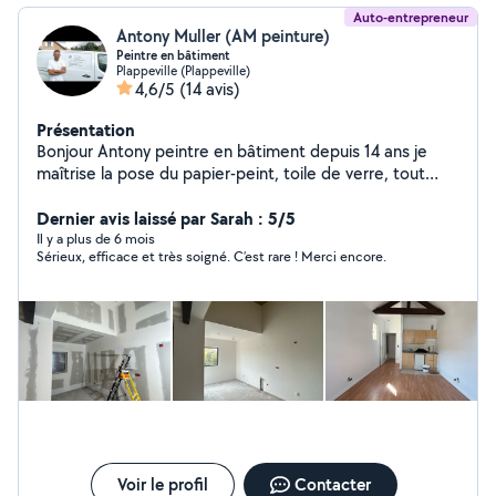
Auto-entrepreneur
Antony Muller (AM peinture)
Peintre en bâtiment
Plappeville (Plappeville)
4,6/5
(14 avis)
Présentation
Bonjour Antony peintre en bâtiment depuis 14 ans je
maîtrise la pose du papier-peint, toile de verre, tout
type de revêtement muraux, peinture, parquet petite
plâtrerie je suis sérieux et appliqué. Insta :
Dernier avis laissé par Sarah : 5/5
am_peinture_antonymuller Ma société ce situe à
Il y a plus de 6 mois
Sérieux, efficace et très soigné. C’est rare ! Merci encore.
Plappeville AM peinture
Voir le profil
Contacter