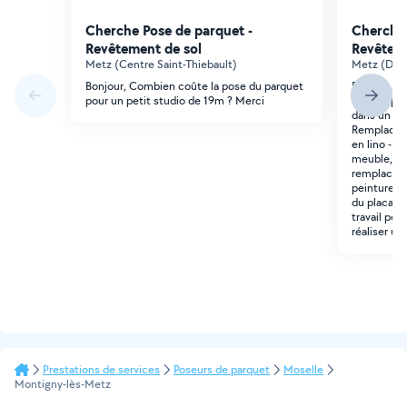
Cherche Pose de parquet -
Cherche 
Revêtement de sol
Revêteme
Metz (Centre Saint-Thiebault)
Metz (Deva
Bonjour, Combien coûte la pose du parquet
Bonjour, je
pour un petit studio de 19m ? Merci
facture pou
dans un stu
Remplaceme
en lino - R
meuble, plan
remplaceme
peinture p
du placard 
travail pou
réaliser un 
Prestations de services
Poseurs de parquet
Moselle
Montigny-lès-Metz