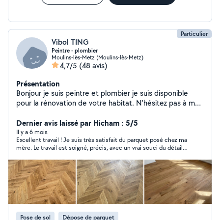
Particulier
Vibol TING
Peintre - plombier
Moulins-lès-Metz (Moulins-lès-Metz)
4,7/5
(48 avis)
Présentation
Bonjour je suis peintre et plombier je suis disponible
pour la rénovation de votre habitat. N'hésitez pas à me
contacter pour discuter de votre projet.
Dernier avis laissé par Hicham : 5/5
Il y a 6 mois
Excellent travail ! Je suis très satisfait du parquet posé chez ma
mère. Le travail est soigné, précis, avec un vrai souci du détail.
En plus de son professionnalisme, c’est une personne très
gentille, serviable et à l’écoute. Les prix sont plus que corrects,
même en dessous au vu de la qualité du travail réalisé. Je
recommande sans hésitation
Pose de sol
Dépose de parquet