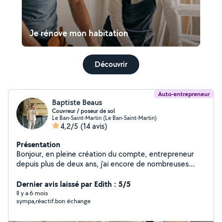
Je rénove mon habitation
Découvrir
Auto-entrepreneur
Baptiste Beaus
Couvreur / poseur de sol
Le Ban-Saint-Martin (Le Ban-Saint-Martin)
4,2/5
(14 avis)
Présentation
Bonjour, en pleine création du compte, entrepreneur
depuis plus de deux ans, j'ai encore de nombreuses
photos, allo voisin me permettra de combler certains
trous dans mon emploi du temps. Je reste à votre
Dernier avis laissé par Edith : 5/5
disposition. Cordialement. Je me tiens disponible pour
Il y a 6 mois
sympa,réactif.bon échange
tout type de travaux de couverture et de pose de tout
type de sol