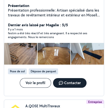
Présentation
Présentation professionnelle: Artisan spécialisé dans les
travaux de revêtement intérieur et extérieur en Moselle.
Je réalise des prestations de qualité pour particuliers et
professionnels avec un travail soigné, des finitions
Dernier avis laissé par Magalie : 5/5
propres et le respect des délais. Mes prestations : Pose
Il y a 1 mois
festim a été très réactif et très arrangeant. Il a respecté ses
de carrelage tous formats Faïence salle de bain et
engagements. Nous le remercions
cuisine Terrasse sur plots Dalles extérieures Résine de
sol Peinture intérieure et extérieure Étanchéité terrasse
et balcon Ragréage Rénovation salle de bain Disponible
pour : sous-traitance rénovation chantier neuf
dépannage rapide Réponse rapide par téléphone ou
message Cordialement M.zyberaj
Pose de sol
Dépose de parquet
Voir le profil
Contacter
Entreprise
A.QOSE MultiTravaux