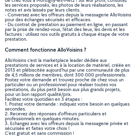
de chez vous à Montigny-lès-Metz ! Sur leur profil, consultez
les services proposés, les photos de leurs réalisations, les
notes et avis laissés par leurs clients.
- Conversez avec les offreurs depuis la messagerie AlloVoisins
pour des échanges sécurisés et efficaces.
- Du contrat de prestation au paiement en ligne, en passant
par la prise de rendez-vous, l’état des lieux, les devis et les
factures : utilisez nos outils gratuits à chaque étape de votre
prestation.
Comment fonctionne AlloVoisins ?
AlloVoisins c’est la marketplace leader dédiée aux
prestations de services et à la location de matériel, créée en
2013 et plébiscitée aujourd’hui par une communauté de plus
de 4,5 millions de membres, dont 300 000 professionnels.
Postez votre demande et trouvez proche de chez vous un
particulier ou un professionnel pour réaliser toutes vos
prestations, du plus petit besoin aux plus grands projets,
pour un bon rapport qualité/prix.
Facilitez votre quotidien en 3 étapes :
1. Postez votre demande : indiquez votre besoin en quelques
secondes.
2. Recevez des réponses d’offreurs particuliers et
professionnels en quelques minutes.
3. Echangez avec les offreurs depuis la messagerie privée et
sécurisée et faites votre choix !
C’est gratuit et sans commission !