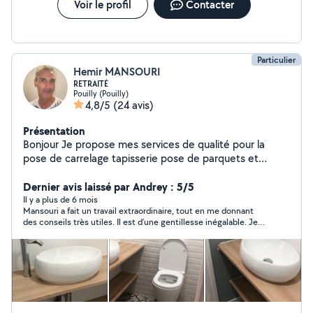
Voir le profil
Contacter
Particulier
Hemir MANSOURI
RETRAITÉ
Pouilly (Pouilly)
4,8/5
(24 avis)
Présentation
Bonjour Je propose mes services de qualité pour la
pose de carrelage tapisserie pose de parquets et
peinture, travail soigné. Cordialement Hemir
Dernier avis laissé par Andrey : 5/5
Il y a plus de 6 mois
Mansouri a fait un travail extraordinaire, tout en me donnant
des conseils très utiles. Il est d’une gentillesse inégalable. Je
recommande les yeux fermés.