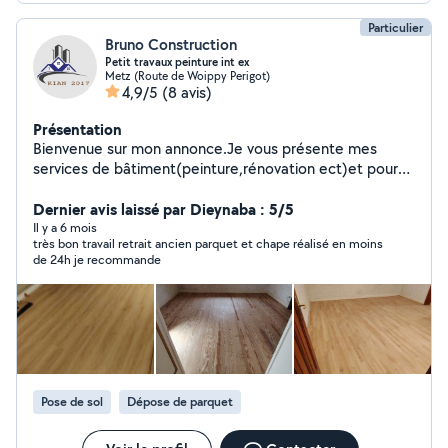
Gusti Qose
Particulier
Bruno Construction
Petit travaux peinture int ex
Metz (Route de Woippy Perigot)
4,9/5
(8 avis)
Présentation
Bienvenue sur mon annonce.Je vous présente mes
services de bâtiment(peinture,rénovation ect)et pour
votre déménagement aussi.Si vous cherchez quelqu'un
expérimente,organise et confiance ne hésitez pas à me
Dernier avis laissé par Dieynaba : 5/5
contacter
Il y a 6 mois
très bon travail retrait ancien parquet et chape réalisé en moins
de 24h je recommande
Pose de sol
Dépose de parquet