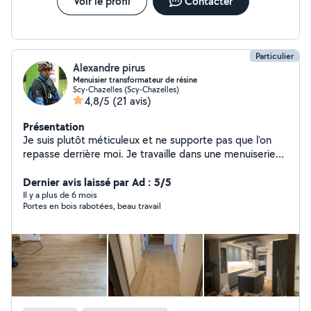
Voir le profil
Contacter
Particulier
Alexandre pirus
Menuisier transformateur de résine
Scy-Chazelles (Scy-Chazelles)
4,8/5
(21 avis)
Présentation
Je suis plutôt méticuleux et ne supporte pas que l'on
repasse derrière moi. Je travaille dans une menuiserie
et touche un peu à tout. Poseur de cuisine et salle de
bain, adepte du montage de mobilier. Disponible les
Dernier avis laissé par Ad : 5/5
soirs à partir de 17h.
Il y a plus de 6 mois
Portes en bois rabotées, beau travail