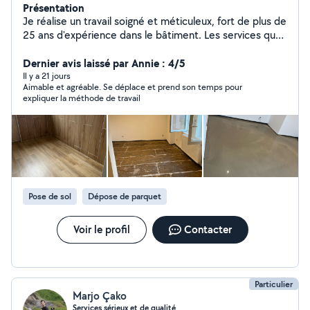
Présentation
Je réalise un travail soigné et méticuleux, fort de plus de
25 ans d'expérience dans le bâtiment. Les services que
je vous propose : Carrelage Parquet Peinture B13 Enduit
Papier peint Soudure Menuiserie Pose de meubles
Dernier avis laissé par Annie : 4/5
Maçonnerie Démolition N'hésitez pas à me contacter
Il y a 21 jours
Aimable et agréable. Se déplace et prend son temps pour
pour vos projets !
expliquer la méthode de travail
Pose de sol
Dépose de parquet
Voir le profil
Contacter
Particulier
Marjo Çako
Services sérieux et de qualité