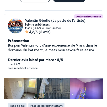
Auto-entrepreneur
Valentin Gbetie (La patte de l’artiste)
Peintre en bâtiment
Marly (La Seille-Rive Gauche)
4,2/5
(5 avis)
Présentation
Bonjour Valentin Fort d'une expérience de 9 ans dans le
domaine du bâtiment, je mets mon savoir-faire et ma
passion au service de vos projets de rénovation.
Reconnu pour mon sérieux, ma rigueur et mon
Dernier avis laissé par Marc : 5/5
application, je m'engage à fournir des finitions soignées
mardi à 9h
Très réactif et efficace
adaptées à vos besoins. Mes services sont: Peinture &
Revêtements Muraux : Peinture intérieure et extérieure.
Peinture sur supports spécifiques (bois, supports
métalliques). Pose de papier-peint et toile de verre.
Plâtrerie & Aménagement : Pose de plaques de plâtre
(BA13). Travaux sur murs et plafonds. Revêtements de
Sol : Pose de parquet. Pose de sols souples. Petite
Maçonnerie : Interventions et réparations diverses.
Pose de sol
Pose de parquet flottant