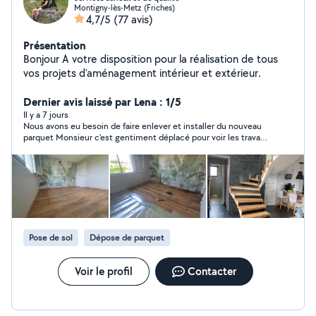
Montigny-lès-Metz (Friches)
4,7/5
(77 avis)
Présentation
Bonjour A votre disposition pour la réalisation de tous
vos projets d'aménagement intérieur et extérieur.
Dernier avis laissé par Lena : 1/5
Il y a 7 jours
Nous avons eu besoin de faire enlever et installer du nouveau
parquet Monsieur c’est gentiment déplacé pour voir les travaux
à effectuer ( en retard) mais cela arrive nous restons
concilient. Nous a dit que nous allons recevoir un devis par
message à ce jour nous attendons encore malgré notre
relance. Bref je ne recommande pas pour le coup.
Pose de sol
Dépose de parquet
Voir le profil
Contacter