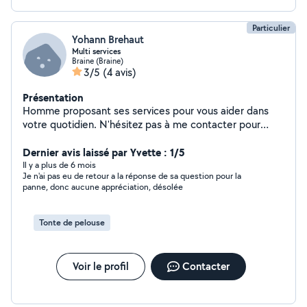
Particulier
Yohann Brehaut
Multi services
Braine (Braine)
3/5
(4 avis)
Présentation
Homme proposant ses services pour vous aider dans
votre quotidien. N'hésitez pas à me contacter pour
tâches diverses ( tonte, taille de haie, petit bricolage....)
Je suis à votre disposition
Dernier avis laissé par Yvette : 1/5
Il y a plus de 6 mois
Je n'ai pas eu de retour a la réponse de sa question pour la
panne, donc aucune appréciation, désolée
Tonte de pelouse
Voir le profil
Contacter