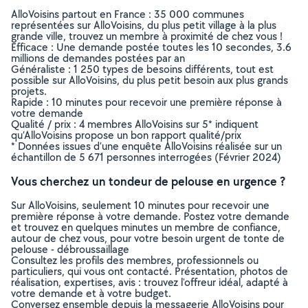
AlloVoisins partout en France : 35 000 communes
représentées sur AlloVoisins, du plus petit village à la plus
grande ville, trouvez un membre à proximité de chez vous !
Efficace : Une demande postée toutes les 10 secondes, 3.6
millions de demandes postées par an
Généraliste : 1 250 types de besoins différents, tout est
possible sur AlloVoisins, du plus petit besoin aux plus grands
projets.
Rapide : 10 minutes pour recevoir une première réponse à
votre demande
Qualité / prix : 4 membres AlloVoisins sur 5* indiquent
qu’AlloVoisins propose un bon rapport qualité/prix
* Données issues d’une enquête AlloVoisins réalisée sur un
échantillon de 5 671 personnes interrogées (Février 2024)
Vous cherchez un tondeur de pelouse en urgence ?
Sur AlloVoisins, seulement 10 minutes pour recevoir une
première réponse à votre demande. Postez votre demande
et trouvez en quelques minutes un membre de confiance,
autour de chez vous, pour votre besoin urgent de tonte de
pelouse - débroussaillage
Consultez les profils des membres, professionnels ou
particuliers, qui vous ont contacté. Présentation, photos de
réalisation, expertises, avis : trouvez l'offreur idéal, adapté à
votre demande et à votre budget.
Conversez ensemble depuis la messagerie AlloVoisins pour