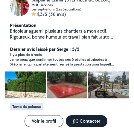
Multi services
Les Septvallons (Les Septvallons)
4,3/5
(38 avis)
Présentation
Bricoleur aguerri, plusieurs chantiers a mon actif.
Rigoureux, bonne humeur et travail bien fait .auto
entrepreneur
Dernier avis laissé par Serge : 5/5
Il y a plus de 6 mois
Je ne peux que confirmer toutes ces 5 étoiles attribuées à
Stéphane, qui a parfaitement réalisé la prestation pour laquelle
je l'avais sollicité. Je l'ai déjà "retenu" pour des travaux à venir...
Très bien Stéphane.
Tonte de pelouse
Voir le profil
Contacter