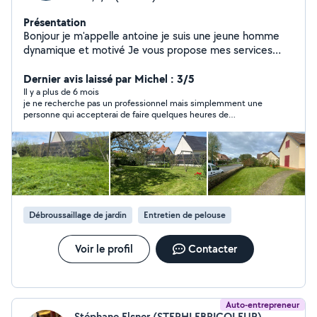
Présentation
Bonjour je m'appelle antoine je suis une jeune homme
dynamique et motivé Je vous propose mes services
pour tous vos travaux d'entretien, d'aménagement et de
rénovation à domicile. Je réalise notamment : Peinture
Dernier avis laissé par Michel : 3/5
intérieure et extérieure Enduits et finitions Pose de sols
Il y a plus de 6 mois
je ne recherche pas un professionnel mais simplemment une
et murs PVC Tapisserie et revêtements muraux
personne qui accepterai de faire quelques heures de
Montage de cuisines équipées Montage de meubles en
désherbage manuel de temps en temps
tout genre Petits travaux de bricolage Entretien et
aménagement d'espaces verts Tonte, taille de haies et
débroussaillage Petits travaux de maçonnerie Aide au
déménagement et manutention Sérieux, soigneux et à
l'écoute, je m'engage à réaliser un travail propre et de
qualité. N'hésitez pas à me contacter pour discuter de
Débroussaillage de jardin
Entretien de pelouse
votre projet
Voir le profil
Contacter
Auto-entrepreneur
Stéphane Elsner (STEPHLEBRICOLEUR)