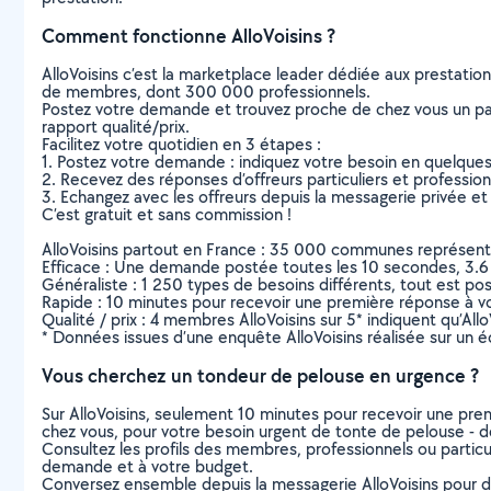
Comment fonctionne AlloVoisins ?
AlloVoisins c’est la marketplace leader dédiée aux prestatio
de membres, dont 300 000 professionnels.
Postez votre demande et trouvez proche de chez vous un parti
rapport qualité/prix.
Facilitez votre quotidien en 3 étapes :
1. Postez votre demande : indiquez votre besoin en quelque
2. Recevez des réponses d’offreurs particuliers et professio
3. Echangez avec les offreurs depuis la messagerie privée et 
C’est gratuit et sans commission !
AlloVoisins partout en France : 35 000 communes représentées 
Efficace : Une demande postée toutes les 10 secondes, 3.6
Généraliste : 1 250 types de besoins différents, tout est poss
Rapide : 10 minutes pour recevoir une première réponse à 
Qualité / prix : 4 membres AlloVoisins sur 5* indiquent qu’All
* Données issues d’une enquête AlloVoisins réalisée sur un é
Vous cherchez un tondeur de pelouse en urgence ?
Sur AlloVoisins, seulement 10 minutes pour recevoir une p
chez vous, pour votre besoin urgent de tonte de pelouse - d
Consultez les profils des membres, professionnels ou particuli
demande et à votre budget.
Conversez ensemble depuis la messagerie AlloVoisins pour de