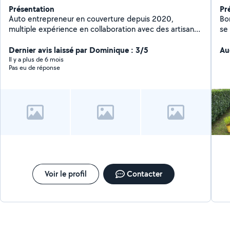
Présentation
Pr
Auto entrepreneur en couverture depuis 2020,
Bo
multiple expérience en collaboration avec des artisans
se 
confirmé en menuiserie pose de fenêtres, porte
d'entrée ect. Second œuvre tout Corp detat
Dernier avis laissé par Dominique : 3/5
Au
entrepreneur sérieux consciencieux et réactif
Il y a plus de 6 mois
Pas eu de réponse
pratiquant des tarifs raisonnable et adaptable à toute
situation
Voir le profil
Contacter