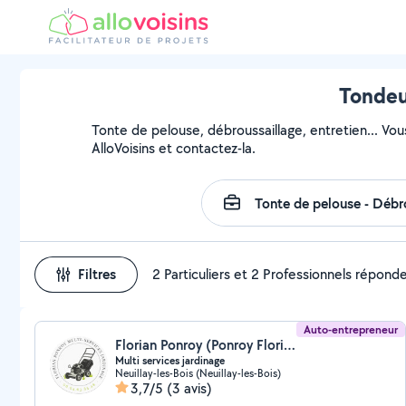
Tondeur
Tonte de pelouse, débroussaillage, entretien... Vou
AlloVoisins et contactez-la.
Filtres
2 Particuliers et 2 Professionnels répond
Auto-entrepreneur
Florian Ponroy (Ponroy Florian Multi Service Jardinage)
Multi services jardinage
Neuillay-les-Bois (Neuillay-les-Bois)
3,7/5
(3 avis)