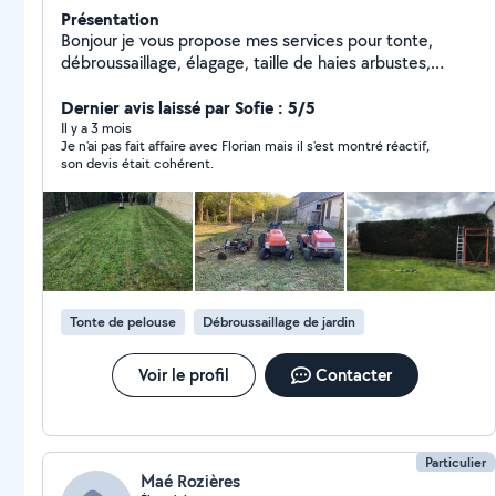
Présentation
Bonjour je vous propose mes services pour tonte,
débroussaillage, élagage, taille de haies arbustes,
Karcher, évacuation de déchets verts, couper du bois,
et pleins d'autres services . Vous pouvez bénéficier du
Dernier avis laissé par Sofie : 5/5
crédit impôt
Il y a 3 mois
Je n'ai pas fait affaire avec Florian mais il s'est montré réactif,
son devis était cohérent.
Tonte de pelouse
Débroussaillage de jardin
Voir le profil
Contacter
Particulier
Maé Rozières