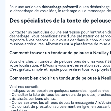
désherbage préventif
Pour une action en
ou en désherbage sé
le désherbage de vos allées, le ratissage ou le ramassage des
Des spécialistes de la tonte de pelous
Contacter un particulier ou une entreprise pour l’entretien de
désherbage. Vous bénéficiez ainsi d’une prestation de servic
répondra à vos besoins. Pour vous aider dans le choix du prest
missions antérieures. AlloVoisins est la plateforme de mise e
Comment trouver un tondeur de pelouse à Neuillay-l
Vous cherchez un tondeur de pelouse près de chez vous ? S
votre localisation. AlloVoisins vous met en relation avec tou
C’est gratuit, simple et rapide pour réaliser tous vos projets !
Comment bien choisir un tondeur de pelouse à Neuill
Voici nos conseils :
- Indiquez votre besoin en quelques secondes : quel service 
- Consultez la liste de tous les tondeurs de pelouse, proches d
avis laissés par leurs clients.
- Conversez avec les offreurs depuis la messagerie AlloVoisi
- Du contrat de prestation au paiement en ligne, en passant pa
prestation.