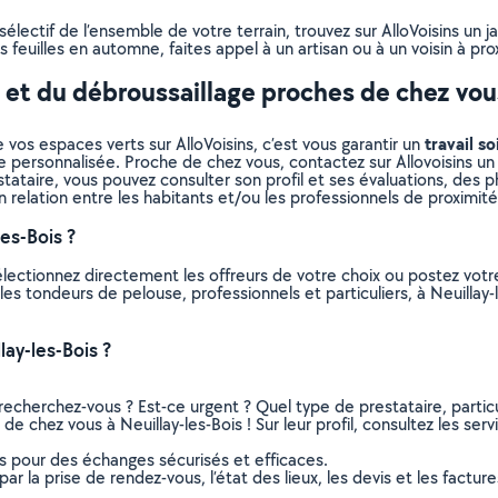
lectif de l’ensemble de votre terrain, trouvez sur AlloVoisins un j
 feuilles en automne, faites appel à un artisan ou à un voisin à pro
e et du débroussaillage proches de chez vou
travail so
 vos espaces verts sur AlloVoisins, c’est vous garantir un
e personnalisée. Proche de chez vous, contactez sur Allovoisins un 
ataire, vous pouvez consulter son profil et ses évaluations, des pho
n relation entre les habitants et/ou les professionnels de proximité
es-Bois ?
électionnez directement les offreurs de votre choix ou postez vo
s les tondeurs de pelouse, professionnels et particuliers, à Neuill
ay-les-Bois ?
recherchez-vous ? Est-ce urgent ? Quel type de prestataire, particu
e chez vous à Neuillay-les-Bois ! Sur leur profil, consultez les ser
ns pour des échanges sécurisés et efficaces.
r la prise de rendez-vous, l’état des lieux, les devis et les facture