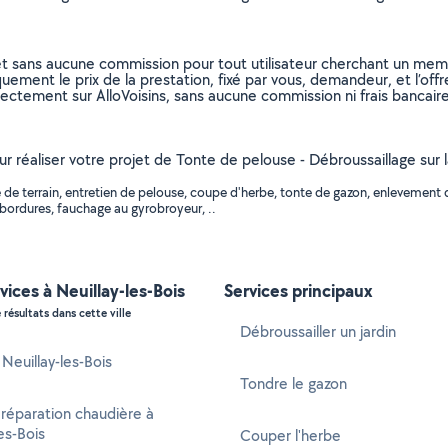
et sans aucune commission pour tout utilisateur cherchant un membre
uement le prix de la prestation, fixé par vous, demandeur, et l’offr
rectement sur AlloVoisins, sans aucune commission ni frais bancaire
ur réaliser votre projet de Tonte de pelouse - Débroussaillage sur la
de terrain, entretien de pelouse, coupe d'herbe, tonte de gazon, enlevement d
bordures, fauchage au gyrobroyeur, ..
vices à Neuillay-les-Bois
Services principaux
 résultats dans cette ville
Débroussailler un jardin
 Neuillay-les-Bois
Tondre le gazon
 réparation chaudière à
es-Bois
Couper l'herbe