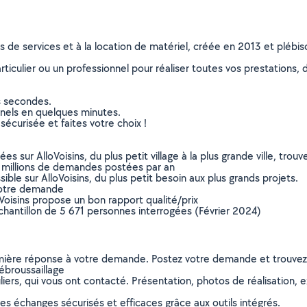
ns de services et à la location de matériel, créée en 2013 et plébi
culier ou un professionnel pour réaliser toutes vos prestations, d
s secondes.
nnels en quelques minutes.
sécurisée et faites votre choix !
sur AlloVoisins, du plus petit village à la plus grande ville, tro
 millions de demandes postées par an
ible sur AlloVoisins, du plus petit besoin aux plus grands projets.
votre demande
oVoisins propose un bon rapport qualité/prix
chantillon de 5 671 personnes interrogées (Février 2024)
remière réponse à votre demande. Postez votre demande et trouve
ébroussaillage
ers, qui vous ont contacté. Présentation, photos de réalisation, exp
s échanges sécurisés et efficaces grâce aux outils intégrés.