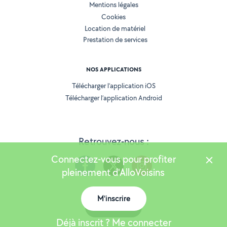
Mentions légales
Cookies
Location de matériel
Prestation de services
NOS APPLICATIONS
Télécharger l’application iOS
Télécharger l’application Android
Retrouvez-nous :
Connectez-vous pour profiter
pleinement d'AlloVoisins
M'inscrire
Version 25.5.3
Carte
Déjà inscrit ? Me connecter