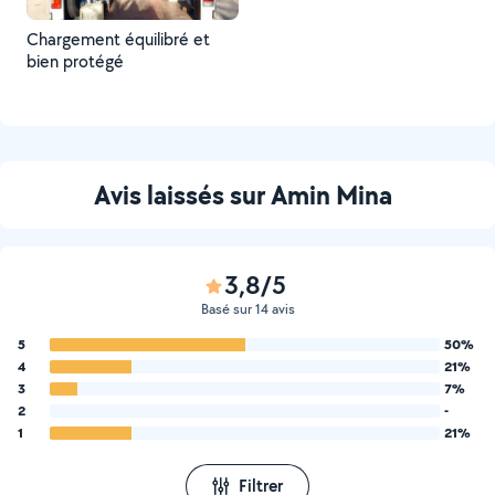
Chargement équilibré et
bien protégé
Avis laissés sur Amin Mina
3,8/5
Basé sur 14 avis
5
50%
4
21%
3
7%
2
-
1
21%
Filtrer