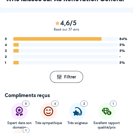
4,6/5
Basé sur 37 avis
5
84%
4
5%
3
5%
2
-
1
5%
Filtrer
Compliments reçus
6
4
2
1
Expert dans son
Très sympathique
Très soigneux
Excellent rapport
domaine
qualité/prix
1