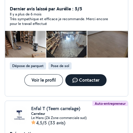
extérieure -poser de parquet -poser de fenêtre avec la
porte
Dernier avis laissé par Aurélie : 5/5
Il y a plus de 6 mois
Très sympathique et efficace je recommande. Merci encore
pour le travail effectué
Dépose de parquet
Pose de sol
Voir le profil
Contacter
Auto-entrepreneur
Enfal T (Teem carrelage)
Carreleur
Le Mans (ZA Zone commerciale sud)
4,5/5
(33 avis)