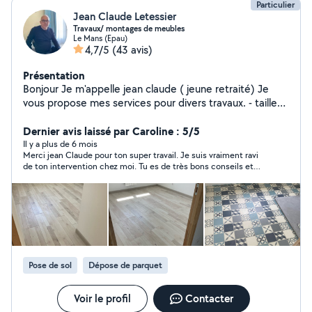
Particulier
Jean Claude Letessier
Travaux/ montages de meubles
Le Mans (Epau)
4,7/5
(43 avis)
Présentation
Bonjour Je m'appelle jean claude ( jeune retraité) Je
vous propose mes services pour divers travaux. - taille
haie, tonte, clôture - montage de meuble - pose
sanitaires et salle de bain - bardage bois (isolation
Dernier avis laissé par Caroline : 5/5
extérieur)
Il y a plus de 6 mois
Merci jean Claude pour ton super travail. Je suis vraiment ravi
de ton intervention chez moi. Tu es de très bons conseils et
très professionnel.
Pose de sol
Dépose de parquet
Voir le profil
Contacter