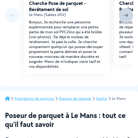
Cherche Pose de parquet -
Cherche 
Revêtement de sol
Revêteme
Le Mans (Sables d'Or)
Le Mans (S
Bonjour, Je recherche une personne
Bonjour, j
expérimentée pour remplacer une petite
de réparer 
partie de mon sol PVC/lino qui a été brûlée
plusieurs m
(voir photos). J'ai déjà le rouleau de
Je souhaite
revêtement. Je paie la colle. Je cherche
une réparat
uniquement quelqu'un qui puisse découper
villaret. 
proprement la partie abîmée et poser le
contacter a
nouveau morceau de manière discrète et
tarif.
soignée. Merci de m'indiquer votre tarif et
vos disponibilités.
Prestations de services
Poseurs de parquet
Sarthe
Le Mans
Poseur de parquet à Le Mans : tout ce
qu’il faut savoir