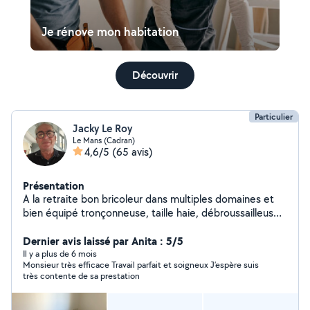
Je rénove mon habitation
Découvrir
Particulier
Jacky Le Roy
Le Mans (Cadran)
4,6/5
(65 avis)
Présentation
A la retraite bon bricoleur dans multiples domaines et
bien équipé tronçonneuse, taille haie, débroussailleuse,
motoculteur, tondeuse, broyeur thermique, bétonnière
électrique, remorque, groupe électrogène, l'archer,
Dernier avis laissé par Anita : 5/5
perforateur, meuleuse d angle etc
Il y a plus de 6 mois
Monsieur très efficace Travail parfait et soigneux J’espère suis
très contente de sa prestation