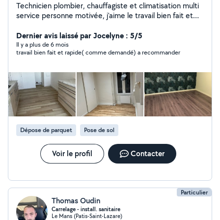
Technicien plombier, chauffagiste et climatisation multi
service personne motivée, j'aime le travail bien fait et
dans le temps. Je peux faire tous types de travaux
générale : plomberie, chauffage, Clim, électricité, sols,
Dernier avis laissé par Jocelyne : 5/5
tapisserie et peinture etc... Je suis bien équipé avec
Il y a plus de 6 mois
travail bien fait et rapide( comme demandé) a recommander
des bon matériel
Dépose de parquet
Pose de sol
Voir le profil
Contacter
Particulier
Thomas Oudin
Carrelage - install. sanitaire
Le Mans (Patis-Saint-Lazare)