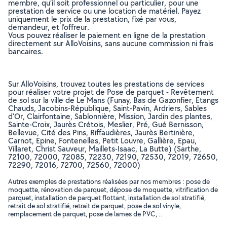
membre, qu’il soit professionnel ou particulier, pour une
prestation de service ou une location de matériel. Payez
uniquement le prix de la prestation, fixé par vous,
demandeur, et l’offreur.
Vous pouvez réaliser le paiement en ligne de la prestation
directement sur AlloVoisins, sans aucune commission ni frais
bancaires.
Sur AlloVoisins, trouvez toutes les prestations de services
pour réaliser votre projet de Pose de parquet - Revêtement
de sol sur la ville de Le Mans (Funay, Bas de Gazonfier, Etangs
Chauds, Jacobins-République, Saint-Pavin, Ardriers, Sables
d'Or, Clairfontaine, Sablonnière, Mission, Jardin des plantes,
Sainte-Croix, Jaurès Crétois, Meslier, Pré, Gué Bernisson,
Bellevue, Cité des Pins, Riffaudières, Jaurès Bertinière,
Carnot, Epine, Fontenelles, Petit Louvre, Gallière, Epau,
Villaret, Christ Sauveur, Maillets-Isaac, La Butte) (Sarthe,
72100, 72000, 72085, 72230, 72190, 72530, 72019, 72650,
72290, 72016, 72700, 72560, 72000)
Autres exemples de prestations réalisées par nos membres : pose de
moquette, rénovation de parquet, dépose de moquette, vitrification de
parquet, installation de parquet flottant, installation de sol stratifié,
retrait de sol stratifié, retrait de parquet, pose de sol vinyle,
remplacement de parquet, pose de lames de PVC, ..