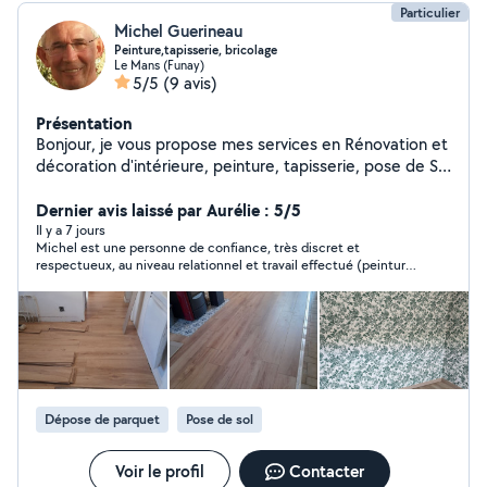
Particulier
Michel Guerineau
Peinture,tapisserie, bricolage
Le Mans (Funay)
5/5
(9 avis)
Présentation
Bonjour, je vous propose mes services en Rénovation et
décoration d'intérieure, peinture, tapisserie, pose de Sol
pvc/stratifié, installation cuisine, bricolage
Dernier avis laissé par Aurélie : 5/5
Il y a 7 jours
Michel est une personne de confiance, très discret et
respectueux, au niveau relationnel et travail effectué (peinture,
tapisserie) Je recommande vivement.
Dépose de parquet
Pose de sol
Voir le profil
Contacter