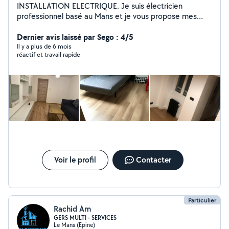
INSTALLATION ELECTRIQUE. Je suis électricien
professionnel basé au Mans et je vous propose mes
services de qualité, dans le respect des normes de
sécurité et avec un excellent rapport qualité/prix.
Dernier avis laissé par Sego : 4/5
Il y a plus de 6 mois
réactif et travail rapide
Voir le profil
Contacter
Particulier
Rachid Am
GERS MULTI - SERVICES
Le Mans (Epine)