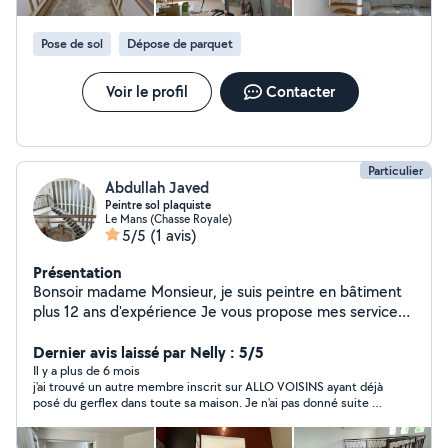
Pose de sol
Dépose de parquet
Voir le profil
Contacter
Particulier
Abdullah Javed
Peintre sol plaquiste
Le Mans (Chasse Royale)
5/5
(1 avis)
Présentation
Bonsoir madame Monsieur, je suis peintre en bâtiment
plus 12 ans d'expérience Je vous propose mes services
pour vos travaux de peintures rénovation intérieure
extérieur
Dernier avis laissé par Nelly : 5/5
Il y a plus de 6 mois
j'ai trouvé un autre membre inscrit sur ALLO VOISINS ayant déjà
posé du gerflex dans toute sa maison. Je n'ai pas donné suite à
Monsieur Abdullah J mais je le remercie de m'avoir répondu
rapidement.