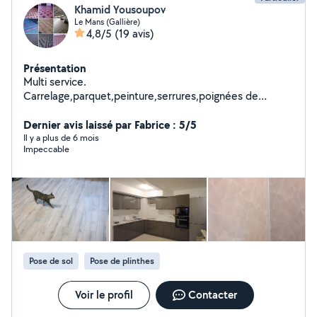
Khamid Yousoupov
Le Mans (Gallière)
4,8/5
(19 avis)
Présentation
Multi service.
Carrelage,parquet,peinture,serrures,poignées de
portes,Installation de meubles de cuisine et autres...En
général, dans tout travail technique. N'hésitez pas à me
Dernier avis laissé par Fabrice : 5/5
contacter.... Expériences variées dans les plusieurs
Il y a plus de 6 mois
Impeccable
domaines ...
Pose de sol
Pose de plinthes
Voir le profil
Contacter