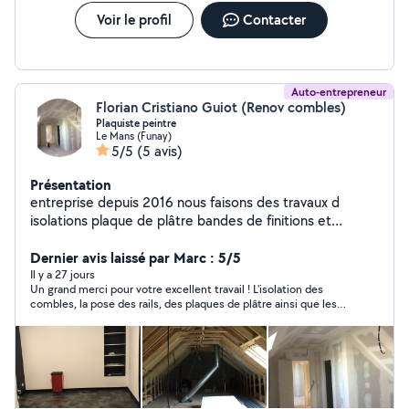
Voir le profil
Contacter
Auto-entrepreneur
Florian Cristiano Guiot (Renov combles)
Plaquiste peintre
Le Mans (Funay)
5/5
(5 avis)
Présentation
entreprise depuis 2016 nous faisons des travaux d
isolations plaque de plâtre bandes de finitions et
peintures
Dernier avis laissé par Marc : 5/5
Il y a 27 jours
Un grand merci pour votre excellent travail ! L'isolation des
combles, la pose des rails, des plaques de plâtre ainsi que les
bandes ont été réalisées avec beaucoup de soin et de
professionnalisme. Le résultat est impeccable et nous sommes
vraiment très satisfaits. Merci également pour votre sérieux,
votre disponibilité et votre efficacité tout au long du chantier
et les délais respectés. Nous n'hésiterons pas à vous
recommander autour de nous. Encore merci et bonne
continuation !