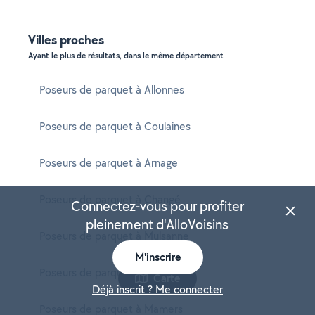
Villes proches
Ayant le plus de résultats, dans le même département
Poseurs de parquet à Allonnes
Poseurs de parquet à Coulaines
Poseurs de parquet à Arnage
Poseurs de parquet à Changé
Connectez-vous pour profiter
pleinement d'AlloVoisins
Poseurs de parquet à Mulsanne
M'inscrire
Poseurs de parquet à Écommoy
Carte
Déjà inscrit ? Me connecter
Poseurs de parquet à Mamers