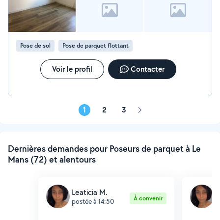
Pose de sol
Pose de parquet flottant
Voir le profil
Contacter
1
2
3
Page
suivante
Dernières demandes pour Poseurs de parquet à Le
Mans (72) et alentours
Leaticia M.
L
À convenir
postée à 14:50
p