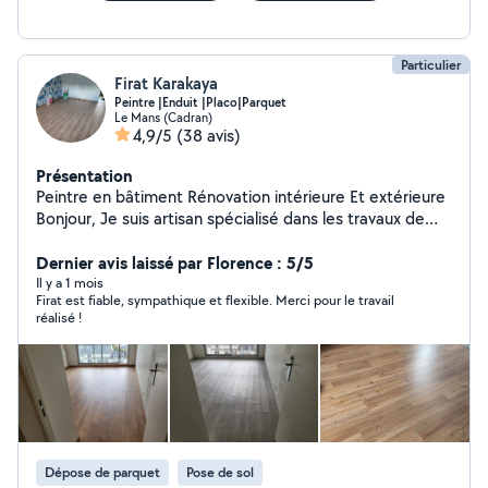
Particulier
Firat Karakaya
Peintre |Enduit |Placo|Parquet
Le Mans (Cadran)
4,9/5
(38 avis)
Présentation
Peintre en bâtiment Rénovation intérieure Et extérieure
Bonjour, Je suis artisan spécialisé dans les travaux de
rénovation intérieure, avec plusieurs années
d'expérience. Mes prestations : Peinture intérieure
Dernier avis laissé par Florence : 5/5
Peinture extérieure Préparation des supports
Il y a 1 mois
Firat est fiable, sympathique et flexible. Merci pour le travail
(rebouchage, enduit, ponçage) Pose de papier peint
réalisé !
Pose de placo et petites cloisons Pose de parquet
stratifié Montage de meubles Petits travaux de
rénovation et de finition Je suis une personne sérieuse,
ponctuelle et soigneuse. Mon objectif est de fournir un
travail de qualité avec des finitions impeccables, tout en
respectant les délais. Devis gratuit Travail propre et
soigné Disponible rapidement selon vos besoins.
Dépose de parquet
Pose de sol
N'hésitez pas à me contacter, je serai ravi de vous