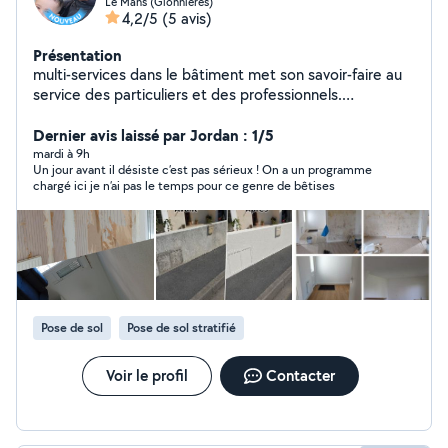
Le Mans (Glonnières)
4,2/5
(5 avis)
Présentation
multi-services dans le bâtiment met son savoir-faire au
service des particuliers et des professionnels.
J'interviens dans les domaines de la rénovation, ,la
peinture, de l'aménagement intérieur et extérieur,
Dernier avis laissé par Jordan : 1/5
entretien de l'espace vert , ma priorité est de fournir un
mardi à 9h
Un jour avant il désiste c’est pas sérieux ! On a un programme
travail de qualité, dans le respect des délais, avec des
chargé ici je n’ai pas le temps pour ce genre de bêtises
solutions adaptées aux besoins de chaque client.
Pose de sol
Pose de sol stratifié
Voir le profil
Contacter