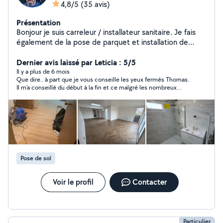
4,8/5
(35 avis)
Présentation
Bonjour je suis carreleur / installateur sanitaire. Je fais
également de la pose de parquet et installation de
cuisine. Compétent dans beaucoup de domaines (
montage de meubles, réparations en tout genre,
Dernier avis laissé par Leticia : 5/5
menuiserie intérieure, serrurerie, plomberie de base et
Il y a plus de 6 mois
Que dire.. à part que je vous conseille les yeux fermés Thomas.
électricité de base, etc) N'hésitez pas Ps: merci de ne
Il m’a conseillé du début à la fin et ce malgré les nombreux
pas laisser d'avis si nous n'avons pas fait affaire
messages que je lui adressais. Il a toujours trouvé une réponse
ensemble, cela ne sert absolument à rien
à mes questions. Il est minutieux, et travaille à la perfection. Je
lui ai confié de nombreux travaux (pose carrelage, plomberie..)
dans ma maison et je lui confierai à nouveau les prochains
travaux. Si vous cherchez une personne fiable, honnête,
professionnelle, gentille, à l’écoute, je vous recommande à
100% Thomas. Encore merci, vous avez fait un super job! Le
meilleur artisan de la région!
Pose de sol
Voir le profil
Contacter
Particulier