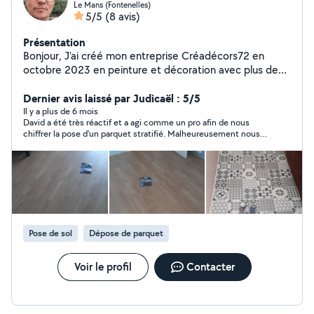
Le Mans (Fontenelles)
5/5
(8 avis)
Présentation
Bonjour, J'ai créé mon entreprise Créadécors72 en
octobre 2023 en peinture et décoration avec plus de
25 ans d'expérience professionnelle dans divers
entreprises . Passionné par mon métier, je serais à
Dernier avis laissé par Judicaël : 5/5
l'écoute de tous vos projets: - Pose de papiers peints /
Il y a plus de 6 mois
David a été très réactif et a agi comme un pro afin de nous
pose de toile de verre ou lisse/pose papier à
chiffrer la pose d'un parquet stratifié. Malheureusement nous
peindre/Préparations des murs en enduits/décors
n'avons pas fait affaire avec lui mais je ne manquerai pas de le
peints/petit décors en trompe l'œil. - patines à
solliciter à nouveau si l'occasion se représente.
l'ancienne sur corniches/ pilastres ou portes - Enduits
décoratifs - Poses de sols PVC, moquettes, parquets.
Pose de plinthes. Ragréage Décorez vos murs avec
créadécors72. Peinture professionnelle de qualité au
meilleur prix. Peintre professionnel à votre service. A
Pose de sol
Dépose de parquet
bientôt David,
Voir le profil
Contacter