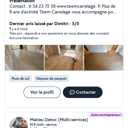
Présentation
Contact : 6 34 23 73 38 www.teemcarrelage. fr Plus de
8 ans d'activité Teem Carrelage vous accompagne pour
tous vos projets de revêtements de sols et murs :
carrelage, parquet, dalles en béton et surfaces.
Dernier avis laissé par Dimitri : 5/5
Carrelage : - Pose tout format en carrelage - Pose
Il y a 2 mois
Très pro , réponds a nos questions et nous donnes des conseils
carrelage sur plot - Joint intérieur / extérieur - Barre de
Aucune hésitation
seuil - Ragréage - Réparation carrelage / joint - Chape
traditionnel Des projets soignés, des finitions durables
et esthétiques.
Pose de sol
Dépose de parquet
Voir le profil
Contacter
Auto-entrepreneur
Matieu Detoc (Multi-services)
M.B multi -service