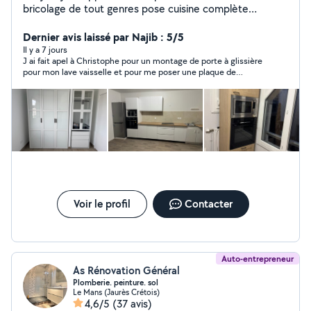
bricolage de tout genres pose cuisine complète
(montage démontage meubles ,tapisserie
,carrelage,pose étagères tringles rideaux,peinture,pose
Dernier avis laissé par Najib : 5/5
lino,parquet) connaissance en électricité et plomberie
Il y a 7 jours
J ai fait apel à Christophe pour un montage de porte à glissière
connaissance également mécanique avec valise
pour mon lave vaisselle et pour me poser une plaque de
diagnostic ect
cuisson. Christophe est une personne ponctuelle, il travail bien
et est très agréable. Merci à lui .
Voir le profil
Contacter
Auto-entrepreneur
As Rénovation Général
Plomberie. peinture. sol
Le Mans (Jaurès Crétois)
4,6/5
(37 avis)