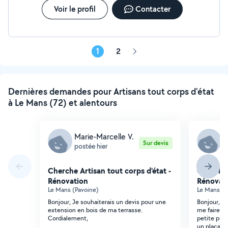
Voir le profil
Contacter
1
2
Page
suivante
Dernières demandes pour Artisans tout corps d'état
à Le Mans (72) et alentours
Marie-Marcelle V.
Z
Sur devis
postée hier
p
Cherche Artisan tout corps d'état -
Cherche 
Rénovation
Rénovat
Le Mans (Pavoine)
Le Mans (V
Bonjour, Je souhaiterais un devis pour une
Bonjour, j
extension en bois de ma terrasse.
me faire u
Cordialement,
petite piè
un placard