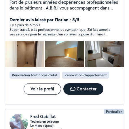
Fort de plusieurs années d'expériences professionnelles
dans le bâtiment . A.B.R.I vous accompagnent dans
votre projet grand et petit Nos prestations : - peinture
int /ext - Décoration murales - pose de papier peint /
Dernier avis laissé par Florian : 5/5
pose de toile de verre / papier a peindre ... - ratissage
Il y a plus de 6 mois
Super travail, très professionnel et sympathique. J’ai fais appel a
de mur - plaquiste & jointeur - carreleur / faïencerie -
ses services pour le ragreage d’un sol avec la pose d’un lino +
pose de sols PVC - pose de sols stratifiés A.B.R.I peux
plinthe + pose de moulures au plafond tout a ete tres bien
vous conseiller dans vos choix de matériaux et vous
realiser. Aurelien donne egalement de bon conseil lors des
donnez quelques conseils. Mais travaille aussi avec des
travaux. Je recommande sans hésiter.
fournitures professionnelles de qualité ( type Seigneurie,
big- mat,... ) . Mais laisse le choix des fournitures aux
clients selon leurs budgets Déplacement et devis
gratuit. Au plaisir de vous accompagner dans votre
Rénovation tout corps d’état
Rénovation d'appartement
projet.
Voir le profil
Contacter
Particulier
Fred Gabillat
Technicien telecom
Le Mans (Epine)