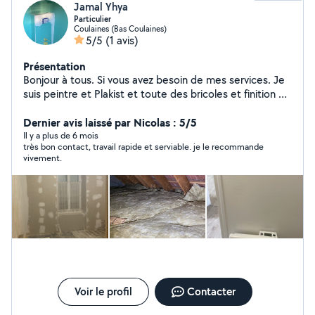
Jamal Yhya
Particulier
Coulaines (Bas Coulaines)
5/5
(1 avis)
Présentation
Bonjour à tous. Si vous avez besoin de mes services. Je
suis peintre et Plakist et toute des bricoles et finition du
bâtiments le parquet pose les cuisines Je suis plaquiste
& Bandeurs. Peinture.bravo. Les cousins
Dernier avis laissé par Nicolas : 5/5
Il y a plus de 6 mois
très bon contact, travail rapide et serviable. je le recommande
vivement.
Voir le profil
Contacter