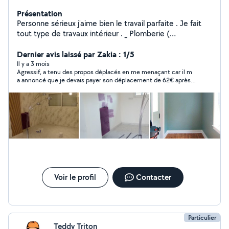
Présentation
Personne sérieux j'aime bien le travail parfaite . Je fait
tout type de travaux intérieur . _ Plomberie (
dépannage, rénovation, salle de bain , chauffe eau ) _
peinture ( enduits , toile de verre. Tapepessier.
Dernier avis laissé par Zakia : 1/5
Ponçage. .. ) _ sol ( lino . Parquet . Faeince. Carrelage. ) _
Il y a 3 mois
Agressif, a tenu des propos déplacés en me menaçant car il m
devis gratuit
a annoncé que je devais payer son déplacement de 62€ après
10 mn alors qu il avait annoncé devis gratuit. J ai refusé il a
contacté la police qui fort heureusement lui a demandé de
quitter mon logement immédiatement, très mauvaise
expérience devant ma fille, une honte
Voir le profil
Contacter
Particulier
Teddy Triton