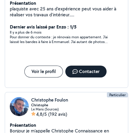
Présentation
plaquiste avec 25 ans d'expérience peut vous aider à
réaliser vos travaux d'intérieur.
(cloisons,isolation,plafond,aménager vos combles).
Dernier avis laissé par Enzo : 1/5
Il y a plus de 6 mois
Pour donner du contexte : je rénovais mon appartement. J’ai
laissé les bandes à faire à Emmanuel. J’ai autant de photos
comme celles-ci que de bandes réalisés. Le travail a été bâclé,
il n’est jamais venu comme il me l’avait dit. Non professionnel,
perte d’argent et de temps pour moi : ne recommande pas.
Voir le profil
Contacter
Particulier
Christophe Foulon
Christophe
Le Mans (Sources)
4,8/5
(192 avis)
Présentation
Bonjour je m'appelle Christophe Connaissance en