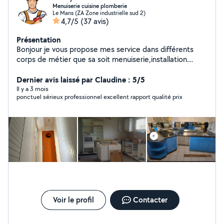
Menuiserie cuisine plomberie
Le Mans (ZA Zone industrielle sud 2)
4,7/5
(37 avis)
Présentation
Bonjour je vous propose mes service dans différents
corps de métier que sa soit menuiserie,installation
cuisine,sdb,plomberie, électricité, peinture,parquet ex
travail soigner avec expérience cdlt
Dernier avis laissé par Claudine : 5/5
Il y a 3 mois
ponctuel sérieux professionnel excellent rapport qualité prix
Voir le profil
Contacter