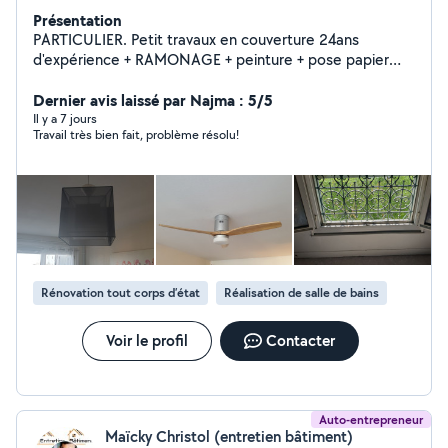
Présentation
PARTICULIER. Petit travaux en couverture 24ans
d'expérience + RAMONAGE + peinture + pose papier
pain + toile de verre + aide ménagére ! Repassage +
MONTAGE MEUBLE...
Dernier avis laissé par Najma : 5/5
Il y a 7 jours
Travail très bien fait, problème résolu!
Rénovation tout corps d’état
Réalisation de salle de bains
Voir le profil
Contacter
Auto-entrepreneur
Maïcky Christol (entretien bâtiment)