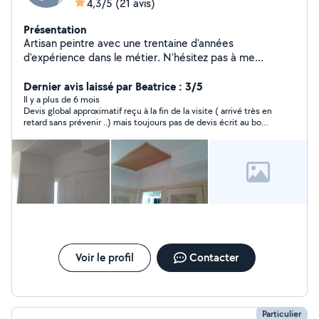
4,3/5
(21 avis)
Présentation
Artisan peintre avec une trentaine d'années
d'expérience dans le métier. N'hésitez pas à me
contacter
Dernier avis laissé par Beatrice : 3/5
Il y a plus de 6 mois
Devis global approximatif reçu à la fin de la visite ( arrivé très en
retard sans prévenir ..) mais toujours pas de devis écrit au bout
de 10 jours .. aucune réponse aux mails .. dommage car le
monsieur était plutôt sympathique et expérimenté Vu mon
expérience décevante qui de plus me fait perdre beaucoup de
temps je suis généreuse en mettant 3 étoiles mais je suppose
qu’il peut être bon artisan
Voir le profil
Contacter
Particulier