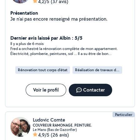
4,2/5
(37 avis)
Présentation
Je n'ai pas encore renseigné ma présentation.
Dernier avis laissé par Albin : 5/5
Il y a plus de 6 mois
Fred a orchestré la rénovation complète de mon appartement.
Électricité, plomberie, peintures, sol ... Il a su être de bon
conseil, impliqué et soigné. Le résultat est plus que
satisfaisant. Fred est également quelqu’un de très
sympathique. Je recommande les yeux fermés !
Rénovation tout corps d’état
Réalisation de travaux de rénovation
Voir le profil
Contacter
Particulier
Ludovic Comte
COUVREUR RAMONAGE. PEINTURE.
Le Mans (Bas de Gazonfier)
4,9/5
(26 avis)