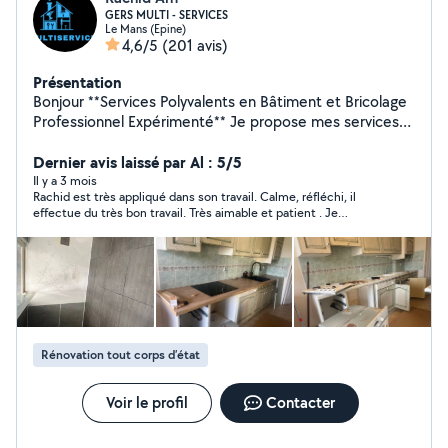
GERS MULTI - SERVICES
Le Mans (Epine)
4,6/5
(201 avis)
Présentation
Bonjour **Services Polyvalents en Bâtiment et Bricolage
Professionnel Expérimenté** Je propose mes services
dans tous les domaines du bâtiment et du bricolage,
que ce soit pour des travaux de grande envergure ou
Dernier avis laissé par Al : 5/5
des petits travaux du quotidien. - Peinture & Tapisserie :
Il y a 3 mois
Rachid est très appliqué dans son travail. Calme, réfléchi, il
Finitions impeccables pour vos murs et plafonds. -
effectue du très bon travail. Très aimable et patient . Je
Montage de Meubles : IKEA, Conforama, etc. rapide et
recommande vivement.
précis. - Plomberie. : Réparations, installations,
dépannage urgent. - Pose de Sols : Parquet flottant, sol
PVC , carrelage, lino rendu professionnel. - Installation :
TV murale, éclairage, rideaux, lustres . - Aménagement. :
Cuisines et salles de bain sur mesure, optimisation de
l'espace. - Récupération de Marchandise : But,
Rénovation tout corps d’état
Conforama, Brico Dépôt, etc. Devis gratuit et
personnalisé Travail soigné, respect des délais et des
budgets. Contactez-moi pour discuter de votre projet !
Voir le profil
Contacter