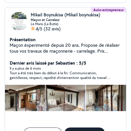
Auto-entrepreneur
Mikail Boynukisa (Mikail boynukisa)
Maçon et Carreleur
Le Mans (La Butte)
4/5
(32 avis)
Présentation
Maçon éxperimenté depuis 20 ans. Propose de réaliser
tous vos travaux de maçonnerie - carrelage. Prix
attractifs Respect des règles de l'art Conformité à vos
souhaits. Assurance décennale. Dalle béton - chape -
Dernier avis laissé par Sebastien : 5/5
Carrelage - Faïence - Garage - Extension - Dallage -
Il y a plus de 6 mois
Tout a été très bien du début à la fin. Communication,
Terrassements - Enduits - décoration acoustique
gentillesse, respect, rapidité d’intervention qualité du travail et
intérieur.
nettoyage de fin. Tout est parfait. Nous sommes très satisfaits
et nous ferons travailler à nouveau Mikail si nous avons besoin
dans le futur. Merci, Seb