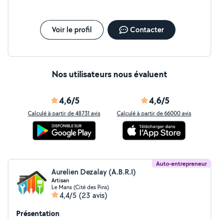
Voir le profil
Contacter
Nos utilisateurs nous évaluent
4,6/5
4,6/5
Calculé à partir de 48731 avis
Calculé à partir de 66000 avis
Auto-entrepreneur
Aurelien Dezalay (A.B.R.I)
Artisan
Le Mans (Cité des Pins)
4,4/5
(23 avis)
Présentation