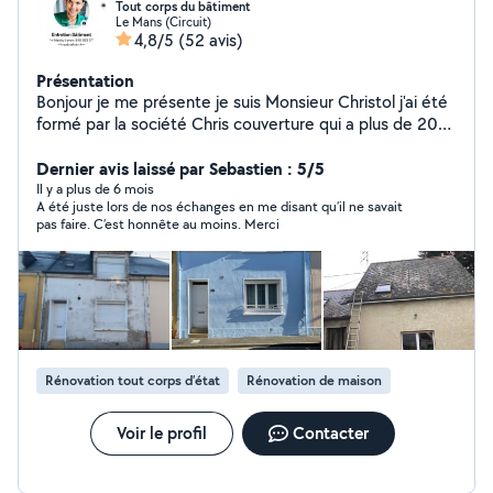
Tout corps du bâtiment
Le Mans (Circuit)
4,8/5
(52 avis)
Présentation
Bonjour je me présente je suis Monsieur Christol j'ai été
formé par la société Chris couverture qui a plus de 20
ans d'expérience dans le domaine du bâtiment j'ai
ouvert ma société depuis plusieurs années maintenant
Dernier avis laissé par Sebastien : 5/5
je suis diplômé Avec formation de six mois
Il y a plus de 6 mois
A été juste lors de nos échanges en me disant qu’il ne savait
d'apprentissage et avec examen réussi noté par les
pas faire. C’est honnête au moins. Merci
meilleur ouvrier de France et quand je travaille chez un
client je fais comme si que ça serait chez moi et c'est ce
qui fait que mon boulot est irréprochable je fais en sorte
d'être rapide et efficace je fais en sorte de me mettre
au maximum au diapason de mes clients mais devis sont
gratuits livré sous 48 heures je permet aussi le paiement
en plusieurs fois sans frais je vous remercie d'avoir lu ma
Rénovation tout corps d’état
Rénovation de maison
biographie et j'espère qu'elle a pu vous donner envie
d'essayer avec moi vous ne serez pas déçus
cordialement Monsieur Christol
Voir le profil
Contacter