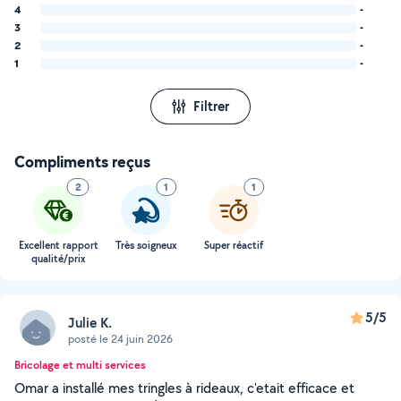
4
-
3
-
2
-
1
-
Filtrer
Compliments reçus
2
1
1
Excellent rapport
Très soigneux
Super réactif
qualité/prix
5/5
Julie K.
posté le 24 juin 2026
Bricolage et multi services
Omar a installé mes tringles à rideaux, c'etait efficace et