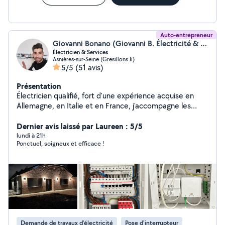
Auto-entrepreneur
Giovanni Bonano (Giovanni B. Électricité & Services)
Électricien & Services
Asnières-sur-Seine (Gresillons Ii)
5/5
(51 avis)
Présentation
Électricien qualifié, fort d'une expérience acquise en
Allemagne, en Italie et en France, j'accompagne les
particuliers et les professionnels dans leurs projets
d'installation, de rénovation et de dépannage
Dernier avis laissé par Laureen : 5/5
électrique. ÉLECTRICITÉ - Installation, rénovation et
lundi à 21h
Ponctuel, soigneux et efficace !
dépannage électrique - Recherche de pannes et mise
en sécurité - Tableaux électriques et mise en
conformité - Prises, interrupteurs, luminaires, appliques
et spots LED - Branchement de fours, plaques, hottes
et électroménager - Adaptation des alimentations
électriques pour cuisines - Radiateurs électriques,
sèche-serviettes et automatismes MONTAGE ET
AMÉNAGEMENT - Montage de meubles en kit -
Demande de travaux d’électricité
Pose d'interrupteur