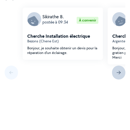
Sikirathe B.
S
À convenir
postée à 09:34
p
Cherche Installation électrique
Cherche 
Bezons (Chene Est)
Argenteuil 
Bonjour, je souhaite obtenir un devis pour la
Bonjour, je
réparation d'un éclairage.
gratien pou
Merci