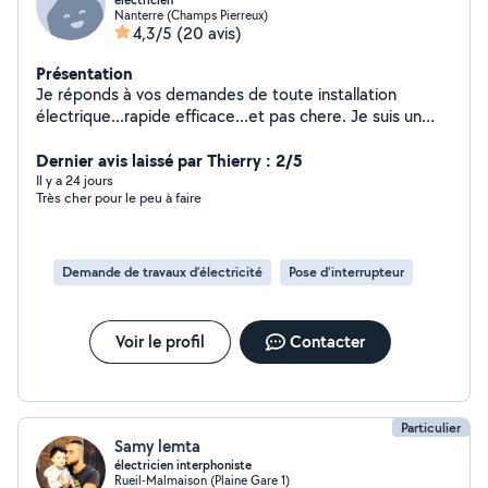
électricien
Nanterre (Champs Pierreux)
4,3/5
(20 avis)
Présentation
Je réponds à vos demandes de toute installation
électrique...rapide efficace...et pas chere. Je suis un
électricien de plus 30ans d expérience. Spécialisée en
rénovation et depanage 662160031
Dernier avis laissé par Thierry : 2/5
Il y a 24 jours
Très cher pour le peu à faire
Demande de travaux d’électricité
Pose d'interrupteur
Voir le profil
Contacter
Particulier
Samy lemta
électricien interphoniste
Rueil-Malmaison (Plaine Gare 1)