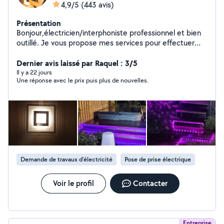
4,9/5
(443 avis)
Présentation
Bonjour,électricien/interphoniste professionnel et bien
outillé. Je vous propose mes services pour effectuer
toutes vos interventions dans les normes.Je reste à
votre disposition pour toutes questions.Au plaisir de
Dernier avis laissé par Raquel : 3/5
vous lire.bien cordialement.Samy
Il y a 22 jours
Une réponse avec le prix puis plus de nouvelles.
Demande de travaux d’électricité
Pose de prise électrique
Voir le profil
Contacter
Entreprise