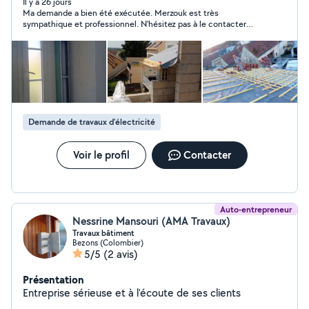
toiture façade carrelage parquet plaquant etc ) je suis à
Il y a 26 jours
Ma demande a bien été exécutée. Merzouk est très
votre disposition, à bientôt
sympathique et professionnel. N'hésitez pas à le contacter
pour vos petits travaux.
Demande de travaux d’électricité
Voir le profil
Contacter
Auto-entrepreneur
Nessrine Mansouri (AMA Travaux)
Travaux bâtiment
Bezons (Colombier)
5/5
(2 avis)
Présentation
Entreprise sérieuse et à l'écoute de ses clients