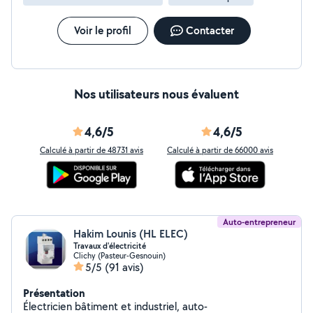
Montage et installation de cuisines équipées - Pose
plans de travail et électroménager - Enseignes et
marques: IKEA, Leroy Merlin, Castorama, Conforama..
Voir le profil
Contacter
Je réalise un travail soigné, durable et adapté à vos
besoins, dans le respect des normes NF C 15-100.
N'hesitez pas à me contacter pour discuter de votre
projet ou obtenir un devis
Nos utilisateurs nous évaluent
4,6/5
4,6/5
Calculé à partir de 48731 avis
Calculé à partir de 66000 avis
Auto-entrepreneur
Hakim Lounis (HL ELEC)
Travaux d'électricité
Clichy (Pasteur-Gesnouin)
5/5
(91 avis)
Présentation
Électricien bâtiment et industriel, auto-