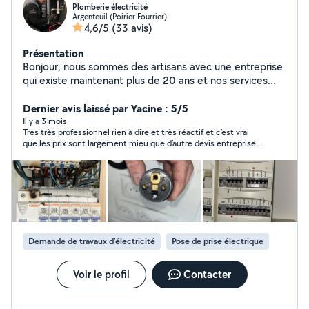
Plomberie électricité
Argenteuil (Poirier Fourrier)
4,6/5
(33 avis)
Présentation
Bonjour, nous sommes des artisans avec une entreprise
qui existe maintenant plus de 20 ans et nos services
sont électricités et la plomberie avec devis et factures
bien sûr pour vos assurances ou autres . Passage de
Dernier avis laissé par Yacine : 5/5
camera , débouchage camion hydrocureur, pour tous ce
Il y a 3 mois
Tres très professionnel rien à dire et très réactif et c’est vrai
qui est bouchon au niveau de vos canalisations . Nous
que les prix sont largement mieu que d’autre devis entreprise a
fesons également tous ce qui est renovation
recommander . 10/10 au niveau du boulot fourni avec un très
d'appartement . On reste disponible 24/24h et on
grand sourire
intervient dans l'heure . Num de téléphone
06/02/70/63/65
Demande de travaux d’électricité
Pose de prise électrique
Voir le profil
Contacter