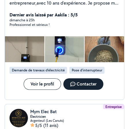
entrepreneur,avec 10 ans d'expérience. Je propose mes
services pour vos travaux d'électricité intérieure :
dépannage, installation, rénovation, mise aux normes,
Dernier avis laissé par Aakila : 5/5
éclairage et bricolage et installation vidéo surveillance
dimanche à 23h
Professionnel et sérieux !
Demande de travaux d’électricité
Pose d'interrupteur
Voir le profil
Contacter
Entreprise
Mym Elec Bat
Électricien
Argenteuil (Les Canuts)
5/5
(11 avis)