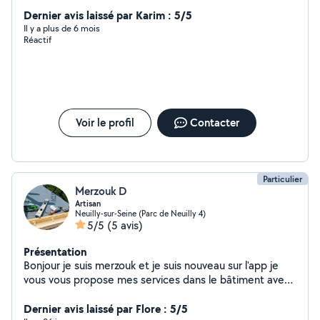
soudeur avec une experience de plus 10 ans
Dernier avis laissé par Karim : 5/5
Il y a plus de 6 mois
Réactif
Voir le profil
Contacter
Particulier
Merzouk D
Artisan
Neuilly-sur-Seine (Parc de Neuilly 4)
5/5
(5 avis)
Présentation
Bonjour je suis merzouk et je suis nouveau sur l'app je
vous vous propose mes services dans le bâtiment avec
plus de 15 ans d'expériences dans le
domaine,maçonnerie générale intérieur et extérieur (
Dernier avis laissé par Flore : 5/5