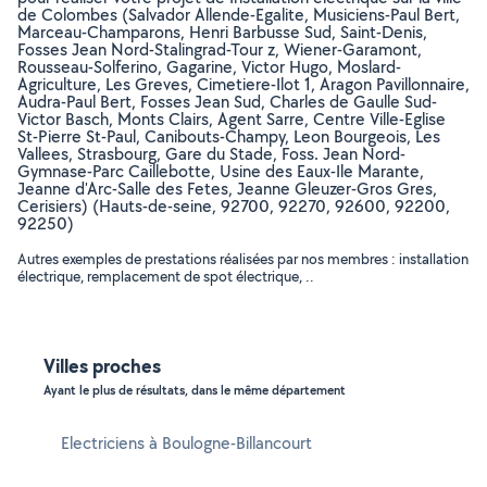
de Colombes (Salvador Allende-Egalite, Musiciens-Paul Bert,
Marceau-Champarons, Henri Barbusse Sud, Saint-Denis,
Fosses Jean Nord-Stalingrad-Tour z, Wiener-Garamont,
Rousseau-Solferino, Gagarine, Victor Hugo, Moslard-
Agriculture, Les Greves, Cimetiere-Ilot 1, Aragon Pavillonnaire,
Audra-Paul Bert, Fosses Jean Sud, Charles de Gaulle Sud-
Victor Basch, Monts Clairs, Agent Sarre, Centre Ville-Eglise
St-Pierre St-Paul, Canibouts-Champy, Leon Bourgeois, Les
Vallees, Strasbourg, Gare du Stade, Foss. Jean Nord-
Gymnase-Parc Caillebotte, Usine des Eaux-Ile Marante,
Jeanne d'Arc-Salle des Fetes, Jeanne Gleuzer-Gros Gres,
Cerisiers) (Hauts-de-seine, 92700, 92270, 92600, 92200,
92250)
Autres exemples de prestations réalisées par nos membres : installation
électrique, remplacement de spot électrique, ..
Villes proches
Ayant le plus de résultats, dans le même département
Electriciens à Boulogne-Billancourt