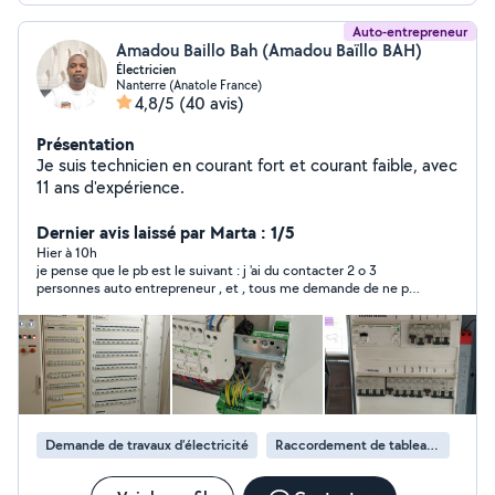
Auto-entrepreneur
Amadou Baillo Bah (Amadou Baïllo BAH)
Électricien
Nanterre (Anatole France)
4,8/5
(40 avis)
Présentation
Je suis technicien en courant fort et courant faible, avec
11 ans d'expérience.
Dernier avis laissé par Marta : 1/5
Hier à 10h
je pense que le pb est le suivant : j 'ai du contacter 2 o 3
personnes auto entrepreneur , et , tous me demande de ne pas
passer par le site pour payer ! et moi , suite à un problème que
j'avais déjà eu une fois , je veux passer par le site ! je n'ai pas
trouvé pour l'instant
Demande de travaux d’électricité
Raccordement de tableau électrique