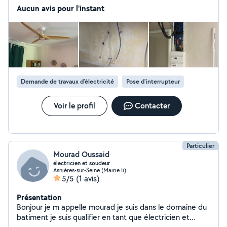
15 ans de conduite de travaux au sein de cette même
Aucun avis pour l'instant
société. Avec 25 ans de métier , je peux dire que je suis
un professionnel , rigoureux , ponctuel , effectuant un
travail de qualité et donnant de bons conseils.
Demande de travaux d’électricité
Pose d'interrupteur
Voir le profil
Contacter
Particulier
Mourad Oussaid
électricien et soudeur
Asnières-sur-Seine (Mairie Ii)
5/5
(1 avis)
Présentation
Bonjour je m appelle mourad je suis dans le domaine du
batiment je suis qualifier en tant que électricien et