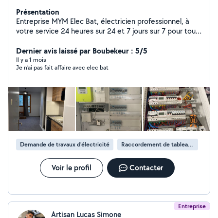
Présentation
Entreprise MYM Elec Bat, électricien professionnel, à
votre service 24 heures sur 24 et 7 jours sur 7 pour tous
vos travaux d'électricité, en neuf comme en rénovation.
Nos prestations : Dépannage électrique urgent
Dernier avis laissé par Boubekeur : 5/5
Recherche et réparation de pannes Installation et
Il y a 1 mois
Je n’ai pas fait affaire avec elec bat
remplacement de tableaux électriques Mise aux normes
électriques Pose de prises, interrupteurs, luminaires
Rénovation électrique complète Intervention maison,
appartement, local professionnel Travail soigné, rapide
et conforme aux normes en vigueur. Intervention rapide,
disponibilité immédiate jour et nuit. MYM Elec Bat -
Votre électricien de confiance, disponible 24h/24.
Demande de travaux d’électricité
Raccordement de tableau électrique
Voir le profil
Contacter
Entreprise
Artisan Lucas Simone