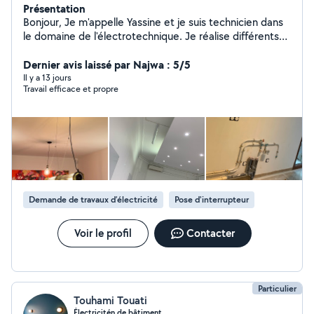
Présentation
Bonjour, Je m'appelle Yassine et je suis technicien dans
le domaine de l'électrotechnique. Je réalise différents
travaux notamment liés à l'électricité et la plomberie.
Ainsi, concernant la plomberie, la réparation et la
Dernier avis laissé par Najwa : 5/5
création de circuits électriques, mes services sont les
Il y a 13 jours
Travail efficace et propre
suivants : - tableaux électriques/ prises de courant -
Rajout /remplacement des luminaires/plaque/four -
Changement d'emplacement de vos prises de
courant/lampes/interrupteurs - Réparation et création
de la canalisation lié à la plomberie. Je serais ravi de
vous procurer mon aide et je reste à votre disposition
pour toute information complémentaire. A très bientôt !
Demande de travaux d’électricité
Pose d'interrupteur
Voir le profil
Contacter
Particulier
Touhami Touati
Électricitén de bâtiment