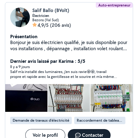
Auto-entrepreneur
Salif Ballo (BVolt)
Électricien
Bezons (Val Sud)
4,9/5
(206 avis)
Présentation
Bonjour je suis électricien qualifié, je suis disponible pour
vos installations , dépannage , installation volet roulant
et motorisation de portail , remise aux normes du
tableau électrique, petit ou gros travaux mon site
Dernier avis laissé par Karima : 5/5
internet est le suivant B-volt.net ( pour les demandes
Il y a 9 jours
Salif m’a installé des luminaires, j’en suis ravie🤩🤩, travail
privé bien préciser installation électrique dans la
propre et rapide avec la gentillesse et le sourire et m’a même
catégorie) Merci
fixé une poignée de porte en plus . Je recommande fortement
et ferai appel à lui pour mes futurs travaux électriques.
Demande de travaux d’électricité
Raccordement de tableau électrique
Voir le profil
Contacter