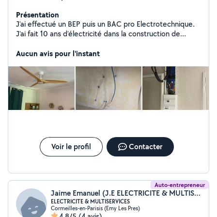
Présentation
J'ai effectué un BEP puis un BAC pro Electrotechnique.
J'ai fait 10 ans d'électricité dans la construction de
batiments neufs au sein de la société SNIE , puis j'ai fait
15 ans de conduite de travaux au sein de cette même
Aucun avis pour l'instant
société. Avec 25 ans de métier , je peux dire que je suis
un professionnel , rigoureux , ponctuel , effectuant un
travail de qualité et donnant de bons conseils.
Voir le profil
Contacter
Auto-entrepreneur
Jaime Emanuel (J.E ELECTRICITE & MULTISERVICES)
ELECTRICITE & MULTISERVICES
Cormeilles-en-Parisis (Emy Les Pres)
4,8/5
(4 avis)