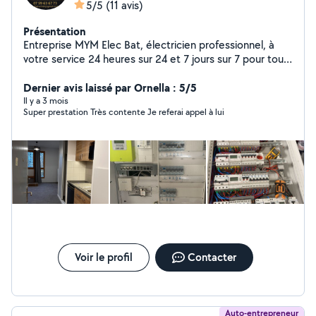
5/5
(11 avis)
Présentation
Entreprise MYM Elec Bat, électricien professionnel, à
votre service 24 heures sur 24 et 7 jours sur 7 pour tous
vos travaux d'électricité, en neuf comme en rénovation.
Nos prestations : Dépannage électrique urgent
Dernier avis laissé par Ornella : 5/5
Recherche et réparation de pannes Installation et
Il y a 3 mois
Super prestation Très contente Je referai appel à lui
remplacement de tableaux électriques Mise aux normes
électriques Pose de prises, interrupteurs, luminaires
Rénovation électrique complète Intervention maison,
appartement, local professionnel Travail soigné, rapide
et conforme aux normes en vigueur. Intervention rapide,
disponibilité immédiate jour et nuit. MYM Elec Bat -
Votre électricien de confiance, disponible 24h/24.
Voir le profil
Contacter
Auto-entrepreneur