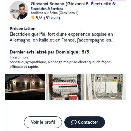
Giovanni Bonano (Giovanni B. Électricité & Services)
Électricien & Services
Asnières-sur-Seine (Gresillons Ii)
5/5
(51 avis)
Présentation
Électricien qualifié, fort d'une expérience acquise en
Allemagne, en Italie et en France, j'accompagne les
particuliers et les professionnels dans leurs projets
d'installation, de rénovation et de dépannage
Dernier avis laissé par Dominique : 5/5
électrique. ÉLECTRICITÉ - Installation, rénovation et
Il y a 5 mois
ponctuel,sympathique, a changé ma prise électrique ,de façon
dépannage électrique - Recherche de pannes et mise
efficace et rapide.
en sécurité - Tableaux électriques et mise en
conformité - Prises, interrupteurs, luminaires, appliques
et spots LED - Branchement de fours, plaques, hottes
et électroménager - Adaptation des alimentations
électriques pour cuisines - Radiateurs électriques,
sèche-serviettes et automatismes MONTAGE ET
AMÉNAGEMENT - Montage de meubles en kit -
Montage et installation de cuisines équipées - Pose
plans de travail et électroménager - Enseignes et
marques: IKEA, Leroy Merlin, Castorama, Conforama..
Voir le profil
Contacter
Je réalise un travail soigné, durable et adapté à vos