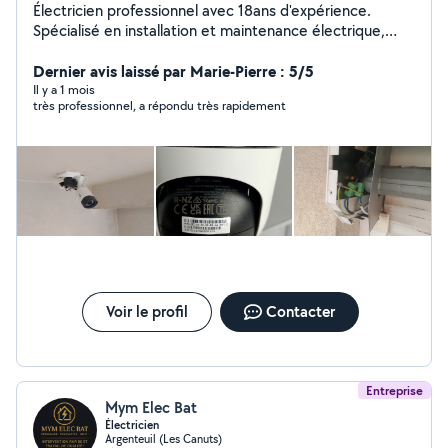
Électricien professionnel avec 18ans d'expérience.
Spécialisé en installation et maintenance électrique,
caméra de surveillance. Réseau informatiques et
centrales d'alarme. Travail soigné, sérieux et respect
Dernier avis laissé par Marie-Pierre : 5/5
des délais.
Il y a 1 mois
très professionnel, a répondu très rapidement
Voir le profil
Contacter
Entreprise
Mym Elec Bat
Électricien
Argenteuil (Les Canuts)