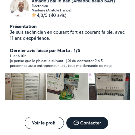
Amadou Baillo Bah (Amadou Baïllo BAH)
Électricien
Nanterre (Anatole France)
4,8/5
(40 avis)
Présentation
Je suis technicien en courant fort et courant faible, avec
11 ans d'expérience.
Dernier avis laissé par Marta : 1/5
Hier à 10h
je pense que le pb est le suivant : j 'ai du contacter 2 o 3
personnes auto entrepreneur , et , tous me demande de ne pas
passer par le site pour payer ! et moi , suite à un problème que
j'avais déjà eu une fois , je veux passer par le site ! je n'ai pas
trouvé pour l'instant
Voir le profil
Contacter