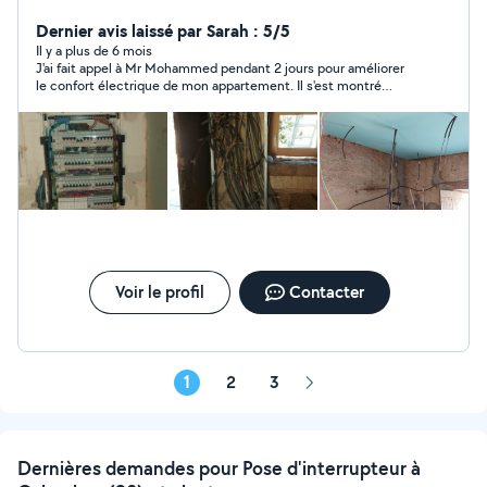
Dernier avis laissé par Sarah : 5/5
Il y a plus de 6 mois
J'ai fait appel à Mr Mohammed pendant 2 jours pour améliorer
le confort électrique de mon appartement. Il s'est montré
professionnel, honnête, compétent, et j'ai eu l'agréable surprise
de constater qu'il pratique des prix raisonnables. Il mérite d'être
connu et réservé pour vos travaux .
Voir le profil
Contacter
1
2
3
Page
suivante
Dernières demandes pour Pose d'interrupteur à