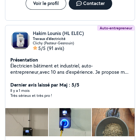
Voir le profil
Contacter
Auto-entrepreneur
Hakim Lounis (HL ELEC)
Travaux d'électricité
Clichy (Pasteur-Gesnouin)
5/5
(91 avis)
Présentation
Électricien bâtiment et industriel, auto-
entrepreneur,avec 10 ans d'expérience. Je propose mes
services pour vos travaux d'électricité intérieure :
dépannage, installation, rénovation, mise aux normes,
Dernier avis laissé par Maj : 5/5
éclairage et bricolage et installation vidéo surveillance
Il y a 1 mois
Très sérieux et très pro !