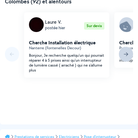
Colombes (92) et alentours
Laure V.
F
Sur devis
postée hier
p
Cherche Installation électrique
Cherche 
Nanterre (Fontenelles Decour)
Puteaux (W
Bonjour, Je recherche quelqu'un qui pourrait
Bonjour, J
réparer 4 à 5 prises ainsi qu'un interrupteur
interrupte
de lumière cassé ( arraché ) qui ne s'allume
plus
Prestations de services
Electriciens
Pose d'interrupteur