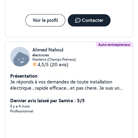
Voir le profil
Contacter
Auto-entrepreneur
Ahmed Nahoul
électricien
Nanterre (Champs Pierreux)
4,3/5
(20 avis)
Présentation
Je réponds à vos demandes de toute installation
électrique...rapide efficace...et pas chere. Je suis un
électricien de plus 30ans d expérience. Spécialisée en
rénovation et depanage 662160031
Dernier avis laissé par Samira : 5/5
Il y a 4 mois
Professionnel