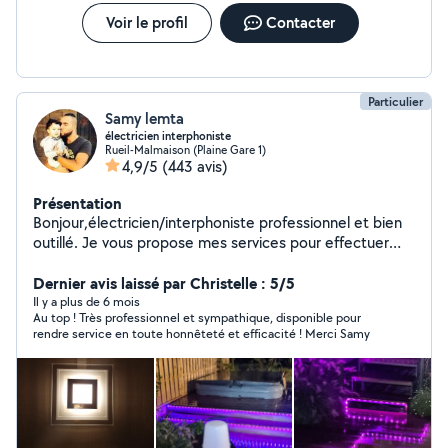
Voir le profil
Contacter
Particulier
Samy lemta
électricien interphoniste
Rueil-Malmaison (Plaine Gare 1)
4,9/5
(443 avis)
Présentation
Bonjour,électricien/interphoniste professionnel et bien
outillé. Je vous propose mes services pour effectuer
toutes vos interventions dans les normes.Je reste à
votre disposition pour toutes questions.Au plaisir de
Dernier avis laissé par Christelle : 5/5
vous lire.bien cordialement.Samy
Il y a plus de 6 mois
Au top ! Très professionnel et sympathique, disponible pour
rendre service en toute honnêteté et efficacité ! Merci Samy