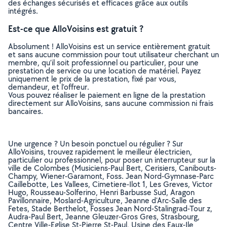
des échanges sécurisés et efficaces grâce aux outils
intégrés.
Est-ce que AlloVoisins est gratuit ?
Absolument ! AlloVoisins est un service entièrement gratuit
et sans aucune commission pour tout utilisateur cherchant un
membre, qu’il soit professionnel ou particulier, pour une
prestation de service ou une location de matériel. Payez
uniquement le prix de la prestation, fixé par vous,
demandeur, et l’offreur.
Vous pouvez réaliser le paiement en ligne de la prestation
directement sur AlloVoisins, sans aucune commission ni frais
bancaires.
Une urgence ? Un besoin ponctuel ou régulier ? Sur
AlloVoisins, trouvez rapidement le meilleur électricien,
particulier ou professionnel, pour poser un interrupteur sur la
ville de Colombes (Musiciens-Paul Bert, Cerisiers, Canibouts-
Champy, Wiener-Garamont, Foss. Jean Nord-Gymnase-Parc
Caillebotte, Les Vallees, Cimetiere-Ilot 1, Les Greves, Victor
Hugo, Rousseau-Solferino, Henri Barbusse Sud, Aragon
Pavillonnaire, Moslard-Agriculture, Jeanne d'Arc-Salle des
Fetes, Stade Berthelot, Fosses Jean Nord-Stalingrad-Tour z,
Audra-Paul Bert, Jeanne Gleuzer-Gros Gres, Strasbourg,
Centre Ville-Eglise St-Pierre St-Paul, Usine des Eaux-Ile