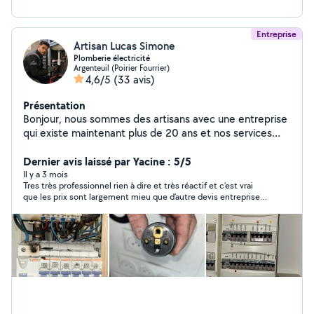
besoins, dans le respect des normes NF C 15-100.
N'hesitez pas à me contacter pour discuter de votre
projet ou obtenir un devis
Entreprise
Artisan Lucas Simone
Plomberie électricité
Argenteuil (Poirier Fourrier)
4,6/5
(33 avis)
Présentation
Bonjour, nous sommes des artisans avec une entreprise
qui existe maintenant plus de 20 ans et nos services
sont électricités et la plomberie avec devis et factures
bien sûr pour vos assurances ou autres . Passage de
Dernier avis laissé par Yacine : 5/5
camera , débouchage camion hydrocureur, pour tous ce
Il y a 3 mois
Tres très professionnel rien à dire et très réactif et c’est vrai
qui est bouchon au niveau de vos canalisations . Nous
que les prix sont largement mieu que d’autre devis entreprise a
fesons également tous ce qui est renovation
recommander . 10/10 au niveau du boulot fourni avec un très
d'appartement . On reste disponible 24/24h et on
grand sourire
intervient dans l'heure . Num de téléphone
06/02/70/63/65