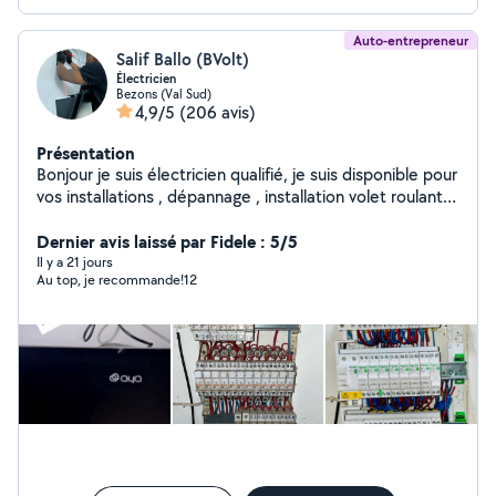
Auto-entrepreneur
Salif Ballo (BVolt)
Électricien
Bezons (Val Sud)
4,9/5
(206 avis)
Présentation
Bonjour je suis électricien qualifié, je suis disponible pour
vos installations , dépannage , installation volet roulant
et motorisation de portail , remise aux normes du
tableau électrique, petit ou gros travaux mon site
Dernier avis laissé par Fidele : 5/5
internet est le suivant B-volt.net ( pour les demandes
Il y a 21 jours
Au top, je recommande!12
privé bien préciser installation électrique dans la
catégorie) Merci