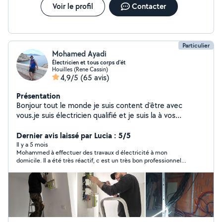
Voir le profil
Contacter
Particulier
Mohamed Ayadi
Électricien et tous corps d'ét
Houilles (Rene Cassin)
4,9/5
(65 avis)
Présentation
Bonjour tout le monde je suis content d'être avec
vous.je suis électricien qualifié et je suis la à vos
demandes
Dernier avis laissé par Lucia : 5/5
Il y a 5 mois
Mohammed à effectuer des travaux d électricité à mon
domicile. Il a été très réactif, c est un très bon professionnel
qui connaît bien son métier et très sympathique. Il a été très à l
écoute de mon besoin et m’a apporté son aide sur le montage
d un muret en béton cellulaire . Il m a aussi donné pleins de
conseils . Suis très contente . Je recommade vivement Ses
services .