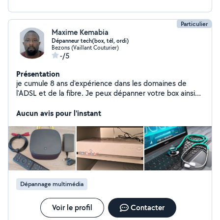
systèmes multimédia, alarmes et équipements
embarqués. Entretien préventif de votre habitation
Particulier
Identification des risques, prévention des pannes, et
Maxime Kemabia
recommandations d'amélioration. Engagements : Travail
Dépanneur tech(box, tél, ordi)
soigné et conforme aux normes de sécurité. Écoute,
Bezons (Vaillant Couturier)
-/5
réactivité et conseils person
Présentation
je cumule 8 ans d'expérience dans les domaines de
l'ADSL et de la fibre. Je peux dépanner votre box ainsi
que votre ordinateur(windows ou mac) ou votre
téléphone portable
Aucun avis pour l'instant
Dépannage multimédia
Voir le profil
Contacter