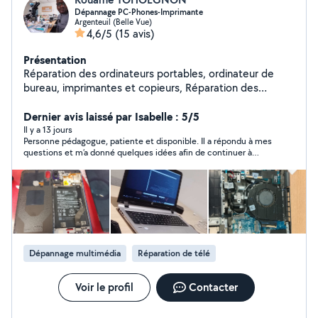
Dépannage PC-Phones-Imprimante
Argenteuil (Belle Vue)
4,6/5
(15 avis)
Présentation
Réparation des ordinateurs portables, ordinateur de
bureau, imprimantes et copieurs, Réparation des
smartphones, Réseau informatique Assistance et
formation informatique. Installation des systèmes
Dernier avis laissé par Isabelle : 5/5
Windows Spécialiste en LINUX, installation et formation
Il y a 13 jours
Personne pédagogue, patiente et disponible. Il a répondu à mes
questions et m’a donné quelques idées afin de continuer à
utiliser mon ordinateur portable. Je recommande vivement
cette personne.
Dépannage multimédia
Réparation de télé
Voir le profil
Contacter