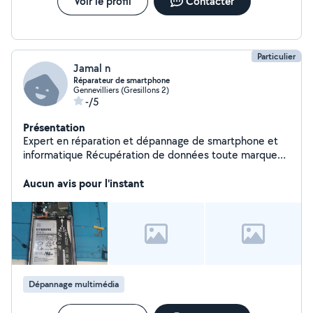
Voir le profil
Contacter
Particulier
Jamal n
Réparateur de smartphone
Gennevilliers (Gresillons 2)
-/5
Présentation
Expert en réparation et dépannage de smartphone et
informatique Récupération de données toute marque
Réparation de toute marque Intervention a domicile et
au bureau
Aucun avis pour l'instant
Dépannage multimédia