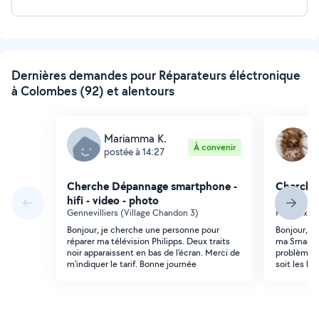
Dernières demandes pour Réparateurs éléctronique
à Colombes (92) et alentours
Mariamma K.
H
À convenir
postée à 14:27
p
Cherche Dépannage smartphone -
Cherche
hifi - video - photo
hifi - vi
Gennevilliers (Village Chandon 3)
Puteaux (
Bonjour, je cherche une personne pour
Bonjour, j
réparer ma télévision Philipps. Deux traits
ma Smart T
noir apparaissent en bas de l'écran. Merci de
problème e
m'indiquer le tarif. Bonne journée
soit les ba