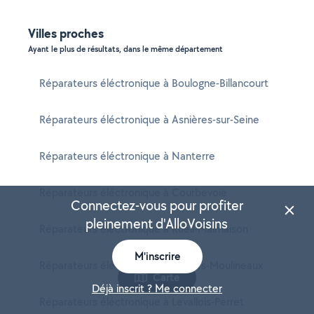
Villes proches
Ayant le plus de résultats, dans le même département
Réparateurs éléctronique à Boulogne-Billancourt
Réparateurs éléctronique à Asnières-sur-Seine
Réparateurs éléctronique à Nanterre
Réparateurs éléctronique à Courbevoie
Connectez-vous pour profiter
pleinement d'AlloVoisins
Réparateurs éléctronique à Rueil-Malmaison
M'inscrire
Réparateurs éléctronique à Issy-les-Moulineaux
Carte
Déjà inscrit ? Me connecter
Réparateurs éléctronique à Levallois-Perret