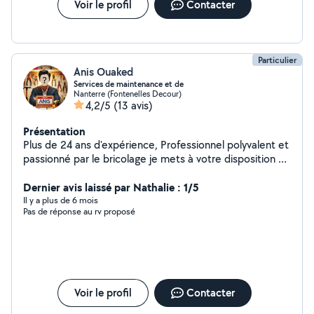
Voir le profil
Contacter
Particulier
Anis Ouaked
Services de maintenance et de
Nanterre (Fontenelles Decour)
4,2/5
(13 avis)
Présentation
Plus de 24 ans d'expérience, Professionnel polyvalent et
passionné par le bricolage je mets à votre disposition un
large éventail de services personnalisés, alliant rigueur,
fiabilité et savoir-faire. Prestations proposées
Dernier avis laissé par Nathalie : 1/5
Réparation et remise en état Objets du quotidien,
Il y a plus de 6 mois
Pas de réponse au rv proposé
appareils électroménagers, vélos, motos, équipements
divers. Électronique & informatique Diagnostic et
réparation de tous types d'appareils. Mise en place de
réseaux et de systèmes de vidéosurveillance. Plomberie
Installation et remplacement de cabines de douche,
robinetterie, sanitaires et accessoires. Dépannages et
Voir le profil
Contacter
interventions ciblées avec finitions soignées. Électricité
automobile Réparations électriques. Installation de