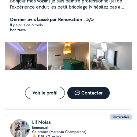
Bonjour mes voisins je suis peintre professionnel j'ai de
l'expérience enduit les petit bricolage N'hésitez pas à
me contacter merci
Dernier avis laissé par Renovation : 5/5
Il y a plus de 6 mois
bon travail
Voir le profil
Contacter
Particulier
Lil Moisa
Emmanuel
Colombes (Marceau-Champarons)
5/5
(2 avis)