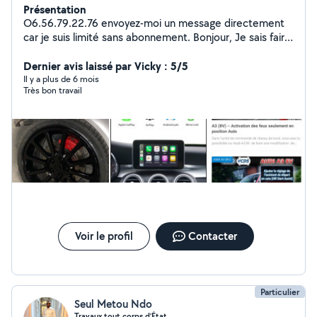
Présentation
O6.56.79.22.76 envoyez-moi un message directement
car je suis limité sans abonnement. Bonjour, Je sais faire
pas mal de choses notamment dans l'automobile.
Nettoyage, activation d'options cachées, teinte de
Dernier avis laissé par Vicky : 5/5
feux, jantes, étriers, activation CarPlay,etc.
Il y a plus de 6 mois
Très bon travail
Voir le profil
Contacter
Particulier
Seul Metou Ndo
Travaux tout corps d’État