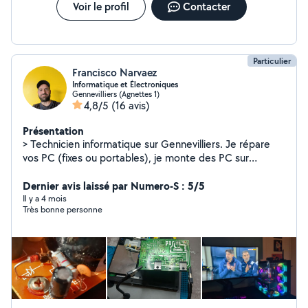
des tâches et améliorer la productivité. Sérieux, patient
Voir le profil
Contacter
et pédagogue, je prends le temps de vous
accompagner simplement. À domicile ou à distance
selon vos besoins.
Particulier
Francisco Narvaez
Informatique et Électroniques
Gennevilliers (Agnettes 1)
4,8/5
(16 avis)
Présentation
> Technicien informatique sur Gennevilliers. Je répare
vos PC (fixes ou portables), je monte des PC sur
mesure, j'installe et optimise Windows, je nettoie les
virus, je règle vos soucis réseau ou imprimante.
Dernier avis laissé par Numero-S : 5/5
Interventions à domicile ou à distance. Paiement
Il y a 4 mois
Très bonne personne
possible sur l'application, en espèces ou via PayPal.
Déplacement gratuit dans un rayon de 8 km. Formation
TSSR (Technicien Systèmes & Réseaux).