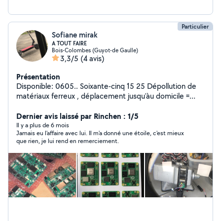
Particulier
Sofiane mirak
A TOUT FAIRE
Bois-Colombes (Guyot-de Gaulle)
3,3/5
(4 avis)
Présentation
Disponible: 0605.. Soixante-cinq 15 25 Dépollution de
matériaux ferreux , déplacement jusqu'àu domicile =
0euro Réparation de scooter ( cylindre piston , haut
moteur , changement de pièces ect ) Réparation
Dernier avis laissé par Rinchen : 1/5
Voiture : Vidande , courroie d'accessoire , réparation
Il y a plus de 6 mois
Jamais eu l'affaire avec lui. Il m'a donné une étoile, c'est mieux
faisceaux ect Réparation trotinette : BATTERIE ou Bms /
que rien, je lui rend en remerciement.
contrôleur / convertisseur / suspensions /mèches
spécial Réparation objet électronique : détection de
panne , remise en marche JE NE FOURNIS AUCUNE
PIECE