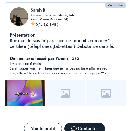
Particulier
Sarah B
Réparatrice smartphone/tab
Paris (Plaine Monceau 14)
5/5
(2 avis)
Présentation
Bonjour, Je suis "réparatrice de produits nomades"
certifiée (téléphones ,tablettes ) Débutante dans le
métier, par ailleurs bien formée,ayant travaillée dans 3
entreprises différentes pour acquérir certaines
Dernier avis laissé par Yoann : 5/5
compétences ,je souhaite continuer à acquérir de
Il y a plus de 6 mois
Sarah super voisine !!! bien que je n'ai pas pu faire affaire avec
l'expérience et ainsi mettre mes connaissances aux
elle, elle a été de très bons conseils, et est super sympa !!! ? De
services du client.
plus, elle a parfaitement conscience de ses forces et
faiblesses, si elle vous dit qu'elle peut le faire, elle saura le faire
! ? Sarah est une personne de confiance, n'hésitez pas ?
Voir le profil
Contacter