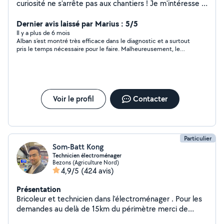
curiosité ne s'arrête pas aux chantiers ! Je m'intéresse à
de nombreux domaines techniques, notamment la
réparation informatique et mobile, l'électronique, les
Dernier avis laissé par Marius : 5/5
systèmes, le bricolage et bien plus encore, je mets mes
Il y a plus de 6 mois
Alban s’est montré très efficace dans le diagnostic et a surtout
compétences au service de ceux qui ont besoin d'un
pris le temps nécessaire pour le faire. Malheureusement, le
coup de main fiable et sérieux.
produit était irréparable du fait de son anciennete et de
l’impossibilité de trouver la pièce défectueuse. Si j’ai de
nouveau besoin d’une réparation je n’hésiterai pas à le
contacter.
Voir le profil
Contacter
Particulier
Som-Batt Kong
Technicien électroménager
Bezons (Agriculture Nord)
4,9/5
(424 avis)
Présentation
Bricoleur et technicien dans l'électroménager . Pour les
demandes au delà de 15km du périmètre merci de
m'envoyer votre numéro s'il vous plaît. Pour les