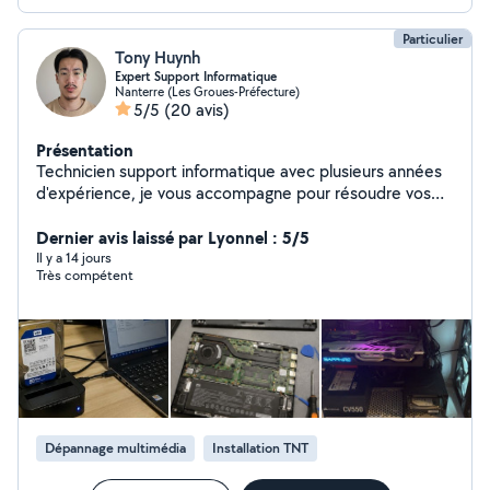
Particulier
Tony Huynh
Expert Support Informatique
Nanterre (Les Groues-Préfecture)
5/5
(20 avis)
Présentation
Technicien support informatique avec plusieurs années
d'expérience, je vous accompagne pour résoudre vos
problèmes informatiques rapidement et efficacement.
Mes services : Dépannage PC (lenteurs, bugs,
Dernier avis laissé par Lyonnel : 5/5
optimisation, nettoyage) Installation et configuration
Il y a 14 jours
Très compétent
logiciels Paramétrage imprimantes, Wi-Fi, box internet
Assistance smartphones, tablettes et appareils
connectés Sauvegarde et transfert de données Aide à
distance avec prise en main sécurisée Formé sur
Microsoft 365, je maîtrise l'environnement Office 365
côté utilisateur et administration : Outlook, Teams,
OneDrive, SharePoint et gestion des outils collaboratifs.
Passionné par les nouvelles technologies, j'utilise
Dépannage multimédia
Installation TNT
également l'intelligence artificielle (création de prompts
avancés) ainsi que des outils no-code pour automatiser