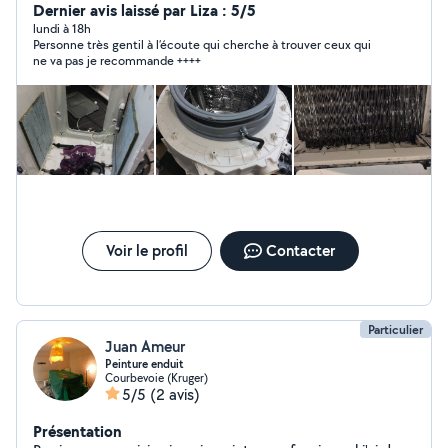
demandes privées merci d'envoyer un message avec
Dernier avis laissé par Liza : 5/5
vos coordonnées svp ***Je peux répondre que pour des
lundi à 18h
Personne très gentil à l’écoute qui cherche à trouver ceux qui
annonces dans l'onglet dépannage électroménager.
ne va pas je recommande ++++
Voir le profil
Contacter
Particulier
Juan Ameur
Peinture enduit
Courbevoie (Kruger)
5/5
(2 avis)
Présentation