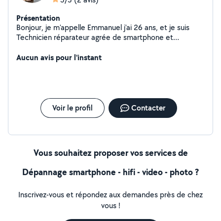
Présentation
Bonjour, je m'appelle Emmanuel j'ai 26 ans, et je suis
Technicien réparateur agrée de smartphone et
tablettes (iPhone Samsung, Huawei etc.) ️ Certification
Réparation sur Paris et alentours Rapide et efficace + de
Aucun avis pour l'instant
2 ans d'expérience
Voir le profil
Contacter
Vous souhaitez proposer vos services de
Dépannage smartphone - hifi - video - photo ?
Inscrivez-vous et répondez aux demandes près de chez
vous !