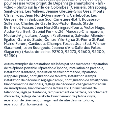
pour réaliser votre projet de Dépannage smartphone - hifi -
video - photo sur la ville de Colombes (Cerisiers, Strasbourg,
Saint-Denis, Les Vallees, Jeanne Gleuzer-Gros Gres, Monts
Clairs, Foss. Jean Nord-Gymnase-Parc Caillebotte, Les
Greves, Henri Barbusse Sud, Cimetiere-Ilot 1, Rousseau-
Solferino, Charles de Gaulle Sud-Victor Basch, Stade
Berthelot, Fosses Jean Nord-Stalingrad-Tour z, Victor Hugo,
Audra-Paul Bert, Gabriel Peri-Ilot26, Marceau-Champarons,
Moslard-Agriculture, Aragon Pavillonnaire, Salvador Allende-
Egalite, Gare du Stade, Centre Ville-Eglise St-Pierre St-Paul,
Mairie-Forum, Canibouts-Champy, Fosses Jean Sud, Wiener-
Garamont, Leon Bourgeois, Jeanne d'Arc-Salle des Fetes,
Gagarine) (Hauts-de-seine, 92700, 92270, 92600, 92200,
92250)
Autres exemples de prestations réalisées par nos membres : réparation
de téléphone portable, réparation d'iphone, installation de parabole,
installation d'antenne, réparation de télécommande, réparation
d'appareil photo, configuration de tablette, installation d'ampli,
installation de décodeur, réglage d'ampli, configuration de smartphone,
branchement de décodeur, réglage de décodeur, changement d'écran
de smartphone, branchement de lecteur DVD, branchement de
téléphone, réglage d'antenne, remplacement de batterie, branchement
d'enceinte, réglage de parabole, branchement de platine vinyle,
réparation de téléviseur, changement de vitre de smartphone,
réparation d'un home cinéma, ..