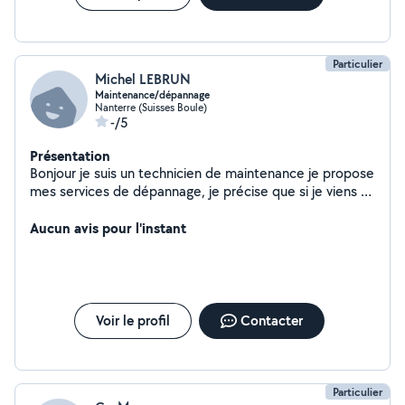
Particulier
Michel LEBRUN
Maintenance/dépannage
Nanterre (Suisses Boule)
-/5
Présentation
Bonjour je suis un technicien de maintenance je propose
mes services de dépannage, je précise que si je viens et
que je ne peux pas répondre à vôtre demande vous ne
serez pas facturé et le but est de réduire au maximum
Aucun avis pour l'instant
celle ci, je ne compte que la main d'œuvre au minimum.
Voir le profil
Contacter
Particulier