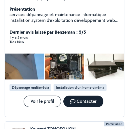
Présentation
services dépannage et maintenance informatique
installation system d'exploitation développement web
installation système télésurveillance, alarme et système
anti intrusion installation réseau informatique et
Dernier avis laissé par Benzeman : 5/5
système anti incendie
Il y a 3 mois
Très bien
Dépannage multimédia
Installation d'un home cinéma
Voir le profil
Contacter
Particulier
Kouamé TOHOEGNON