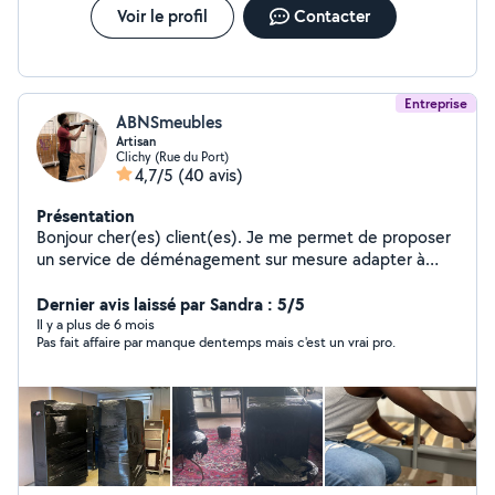
Voir le profil
Contacter
Entreprise
ABNSmeubles
Artisan
Clichy (Rue du Port)
4,7/5
(40 avis)
Présentation
Bonjour cher(es) client(es). Je me permet de proposer
un service de déménagement sur mesure adapter à
votre besoin. Je dispose de véhicule et de matériel a
nécessaire pour mener a bien et en toute sérénité vos
Dernier avis laissé par Sandra : 5/5
projets. Votre confiance est capital pour nous.
Il y a plus de 6 mois
Pas fait affaire par manque dentemps mais c'est un vrai pro.
Cordialement