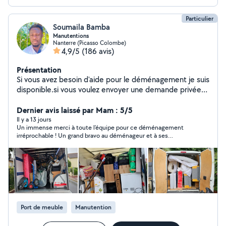
Particulier
Soumaila Bamba
Manutentions
Nanterre (Picasso Colombe)
4,9/5
(186 avis)
Présentation
Si vous avez besoin d'aide pour le déménagement je suis
disponible.si vous voulez envoyer une demande privée
envoyer votre numéro je vous appelle
Dernier avis laissé par Mam : 5/5
Il y a 13 jours
Un immense merci à toute l'équipe pour ce déménagement
irréprochable ! Un grand bravo au déménageur et à ses
collaborateurs pour leur professionnalisme, leur gentillesse,
leur efficacité et le soin apporté à chacune de nos affaires.
Toujours souriants, ponctuels et à l'écoute, ils ont transformé
ce qui est souvent une journée stressante en une expérience
sereine et agréable. C'est rare de rencontrer une équipe aussi
investie et consciencieuse. Je les recommande à 100 % sans
la moindre hésitation. Encore un grand merci à vous tous !
Port de meuble
Manutention