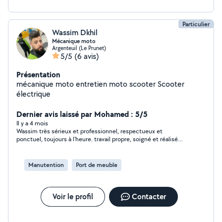
Particulier
Wassim Dkhil
Mécanique moto
Argenteuil (Le Prunet)
5/5
(6 avis)
Présentation
mécanique moto entretien moto scooter Scooter
électrique
Dernier avis laissé par Mohamed : 5/5
Il y a 4 mois
Wassim très sérieux et professionnel, respectueux et
ponctuel, toujours à l'heure. travail propre, soigné et réalisé
dans les délais. côté prix, très compétitif et vraiment
intéressant. je recommande fortement, vous pouvez aller les
yeux fermés.
Manutention
Port de meuble
Voir le profil
Contacter