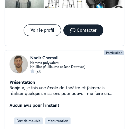
Voir le profil
Contacter
Particulier
Nadir Chemali
Homme polyvalent
Houilles (Guillaume et Jean Detraves)
-/5
Présentation
Bonjour, je fais une école de théâtre et j'aimerais
réaliser quelques missions pour pouvoir me faire un
complément de revenus. J'ai 2 ans d'expériences dans
le domaine du déménagement, et une année en tant
Aucun avis pour l'instant
que chauffeur livreur. J'ai également un chat donc je suis
a l'aise avec les animaux. En espérant pouvoir vous
Port de meuble
Manutention
rendre service !