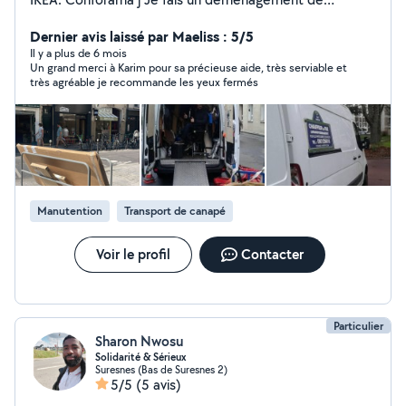
particuliers, société et étudiants. Paris et Province. Au
titre de démontage aux services de clients
Dernier avis laissé par Maeliss : 5/5
Il y a plus de 6 mois
Un grand merci à Karim pour sa précieuse aide, très serviable et
très agréable je recommande les yeux fermés
Manutention
Transport de canapé
Voir le profil
Contacter
Particulier
Sharon Nwosu
Solidarité & Sérieux
Suresnes (Bas de Suresnes 2)
5/5
(5 avis)