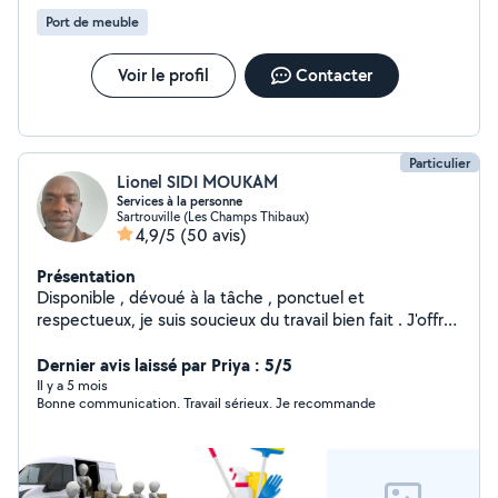
Port de meuble
Voir le profil
Contacter
Particulier
Lionel SIDI MOUKAM
Services à la personne
Sartrouville (Les Champs Thibaux)
4,9/5
(50 avis)
Présentation
Disponible , dévoué à la tâche , ponctuel et
respectueux, je suis soucieux du travail bien fait . J'offre
mes services pour le ménage , le nettoyage, la
manutention.
Dernier avis laissé par Priya : 5/5
Il y a 5 mois
Bonne communication. Travail sérieux. Je recommande