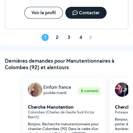
Voir le profil
Contacter
1
2
3
4
Page
suivante
Dernières demandes pour Manutentionnaires à
Colombes (92) et alentours
Emfum france
D
À convenir
postée mardi
p
Cherche Manutention
Cherche
Colombes (Charles de Gaulle Sud-Victor
Puteaux (W
Basch)
Bonjour, J
Bonjour, Recherche manutentionnaire pour
porter des
chantier Colombes (92) Dans le cadre d'un
Asnières v