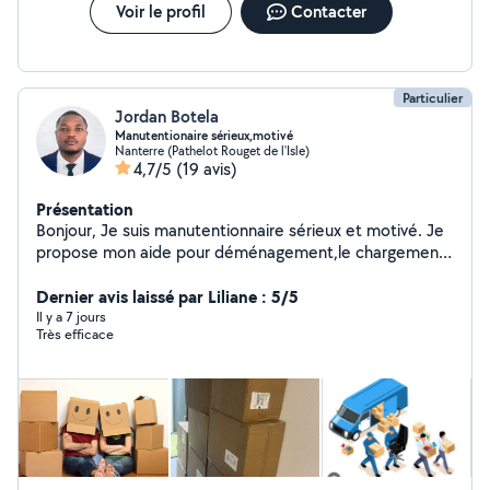
Voir le profil
Contacter
Particulier
Jordan Botela
Manutentionaire sérieux,motivé
Nanterre (Pathelot Rouget de l'Isle)
4,7/5
(19 avis)
Présentation
Bonjour, Je suis manutentionnaire sérieux et motivé. Je
propose mon aide pour déménagement,le chargement
et déchargement de camions, le déplacement des
meubles ou tout autre besoin manutention . Je suis
Dernier avis laissé par Liliane : 5/5
ponctuel,efficace et soigneux avec les affaires.
Il y a 7 jours
Très efficace
N'hésitez pas à mes conctater, je réponds rapidement.
À bientôt!