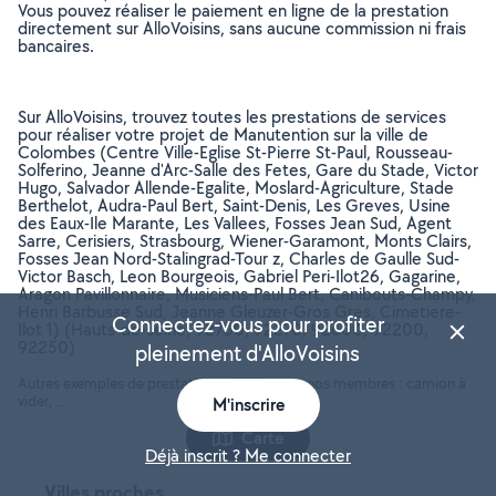
Vous pouvez réaliser le paiement en ligne de la prestation
directement sur AlloVoisins, sans aucune commission ni frais
bancaires.
Sur AlloVoisins, trouvez toutes les prestations de services
pour réaliser votre projet de Manutention sur la ville de
Colombes (Centre Ville-Eglise St-Pierre St-Paul, Rousseau-
Solferino, Jeanne d'Arc-Salle des Fetes, Gare du Stade, Victor
Hugo, Salvador Allende-Egalite, Moslard-Agriculture, Stade
Berthelot, Audra-Paul Bert, Saint-Denis, Les Greves, Usine
des Eaux-Ile Marante, Les Vallees, Fosses Jean Sud, Agent
Sarre, Cerisiers, Strasbourg, Wiener-Garamont, Monts Clairs,
Fosses Jean Nord-Stalingrad-Tour z, Charles de Gaulle Sud-
Victor Basch, Leon Bourgeois, Gabriel Peri-Ilot26, Gagarine,
Aragon Pavillonnaire, Musiciens-Paul Bert, Canibouts-Champy,
Henri Barbusse Sud, Jeanne Gleuzer-Gros Gres, Cimetiere-
Connectez-vous pour profiter
Ilot 1) (Hauts-de-seine, 92700, 92270, 92600, 92200,
92250)
pleinement d'AlloVoisins
Autres exemples de prestations réalisées par nos membres : camion à
vider, ..
M'inscrire
Carte
Déjà inscrit ? Me connecter
Villes proches