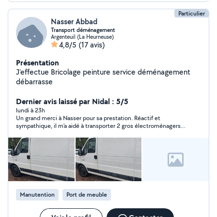
Particulier
Nasser Abbad
Transport déménagement
Argenteuil (La Heurneuse)
4,8/5
(17 avis)
Présentation
J'effectue Bricolage peinture service déménagement
débarrasse
Dernier avis laissé par Nidal : 5/5
lundi à 23h
Un grand merci à Nasser pour sa prestation. Réactif et
sympathique, il m’a aidé à transporter 2 gros électroménagers
avec une grande excellence. Très bien équipé, soigneux et
n’hésitant pas à vous conseiller, il est le meilleur sans doute.
Merci à lui et j’espère qu’on se croisera bientôt 🤗
Manutention
Port de meuble