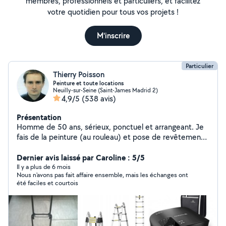
membres, professionnels et particuliers, et facilitez
votre quotidien pour tous vos projets !
M'inscrire
Particulier
Thierry Poisson
Peinture et toute locations
Neuilly-sur-Seine (Saint-James Madrid 2)
4,9/5
(538 avis)
Présentation
Homme de 50 ans, sérieux, ponctuel et arrangeant. Je
fais de la peinture (au rouleau) et pose de revêtements
pour le sol (moquette, lino, sol stratifié). Je loue une
voiture, un scooter, chargeur de batterie pour voiture,
Dernier avis laissé par Caroline : 5/5
vélo, trottinette, siège auto bébé, Karcher, nettoyeur
Il y a plus de 6 mois
Nous n'avons pas fait affaire ensemble, mais les échanges ont
vapeur, shampouineuse, poste à souder...
été faciles et courtois