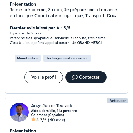
Présentation
Je me prénomme, Sharon, Je prépare une alternance
en tant que Coordinateur Logistique, Transport, Douane
France & International. D'ici Octobre, je vous propose
mes services à domicile à domicile, pour: - Aide aux
Dernier avis laissé par A : 5/5
travaux. - Vider une cave. - Préparer un déménagement.
Il y a plus de 6 mois
Personne très sympatique, serviable, à l'écoute, très calme.
- Garder vos enfants. - Garder vos animaux. - Autres...
C'est à lui que je ferai appel si besoin. Un GRAND MERCI
Envoyer moi un message et nous planifierons cela
Sharon.
ensemble.
Manutention
Déchargement de camion
Voir le profil
Contacter
Particulier
Ange Junior Teufack
Aide a domicile, à la personne
Colombes (Gagarine)
4,7/5
(40 avis)
Présentation