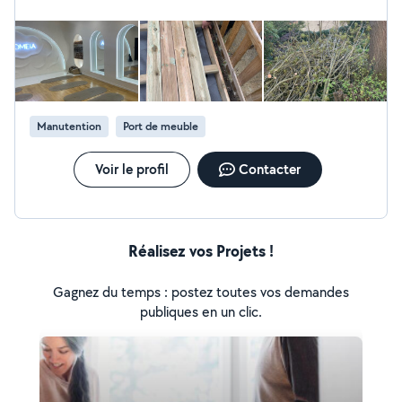
responsable Matériel professionnel & produits
respectueux de l'environnement Paiement à la fin du
chantier, quand tout est impeccable Devis gratuit et
réponse rapide Jean-Pierre Louboutin EcoClean Le
nettoyage, proprement fait !
Manutention
Port de meuble
Voir le profil
Contacter
Réalisez vos Projets !
Gagnez du temps : postez toutes vos demandes
publiques en un clic.