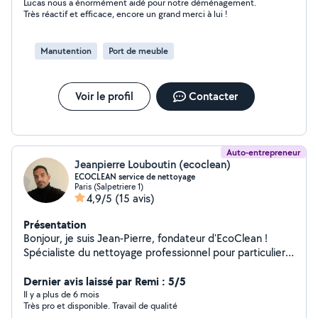
Lucas nous a énormément aidé pour notre déménagement.
périmètre par moments)
Très réactif et efficace, encore un grand merci à lui !
Manutention
Port de meuble
Voir le profil
Contacter
Auto-entrepreneur
Jeanpierre Louboutin (ecoclean)
ECOCLEAN service de nettoyage
Paris (Salpetriere 1)
4,9/5
(15 avis)
Présentation
Bonjour, je suis Jean-Pierre, fondateur d'EcoClean !
Spécialiste du nettoyage professionnel pour particuliers
et entreprises : Vitres & vitrines intérieures et
extérieures Fins de chantier remise en état après
Dernier avis laissé par Remi : 5/5
travaux Airbnb, déménagements, avant / après travaux
Il y a plus de 6 mois
Très pro et disponible. Travail de qualité
tout redevient nickel ! Travail rapide, soigné et éco-