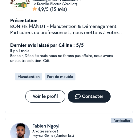
Le Kremlin-Bicêtre (Verollot)
4,9/5
(15 avis)
Présentation
BONIFIE MANUT - Manutention & Déménagement
Particuliers ou professionnels, nous mettons à votre
service une équipe de manutentionnaires expérimentés
pour tous vos besoins en déménagement, manutention,
Dernier avis laissé par Céline : 5/5
ainsi que le montage et démontage de meubles. Nos
Il y a 1 mois
Bonsoir, Désolée mais nous ne ferons pas affaire, nous avons
services : Pour les particuliers : aide au déménagement,
une autre solution. Cdt
portage et manutention de tous types de mobilier. Pour
les professionnels : intervention dans vos magasins,
entrepôts, salles, chantiers et autres établissements,
Manutention
Port de meuble
ainsi que la gestion complète de vos déménagements
professionnels. Disponibilité : 7j/7 sur toute l'Île-de-
France. Faites confiance à une équipe réactive, sérieuse
Voir le profil
Contacter
et professionnelle pour vous accompagner dans
chacune de vos prestations.
Particulier
Fabien Ngoyi
A votre service !
Ivry-sur-Seine (Danton Est)