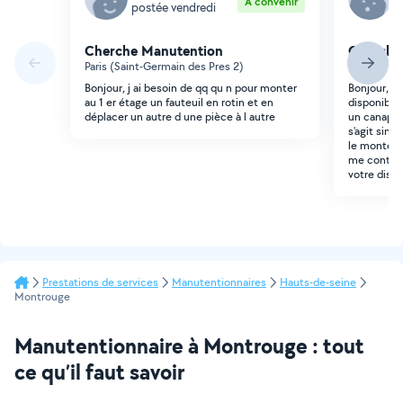
À convenir
postée vendredi
p
Cherche Manutention
Cherche
Paris (Saint-Germain des Pres 2)
Fontenay-a
Bonjour, j ai besoin de qq qu n pour monter
Bonjour, J
au 1 er étage un fauteuil en rotin et en
disponible 
déplacer un autre d une pièce à l autre
un canapé a
s'agit simp
le monter j
me contacte
votre dispo
Prestations de services
Manutentionnaires
Hauts-de-seine
Montrouge
Manutentionnaire à Montrouge : tout
ce qu’il faut savoir