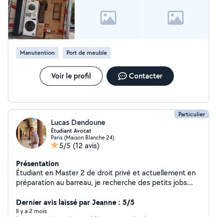
Manutention
Port de meuble
Voir le profil
Contacter
Particulier
Lucas Dendoune
Étudiant Avocat
Paris (Maison Blanche 24)
5/5
(12 avis)
Présentation
Étudiant en Master 2 de droit privé et actuellement en
préparation au barreau, je recherche des petits jobs
pour arrondir les fins de mois. N'hésitez pas à me
contacter directement au zero six dix sept quarante et
Dernier avis laissé par Jeanne : 5/5
un quarante six cinquante huit (l'application restreint le
Il y a 2 mois