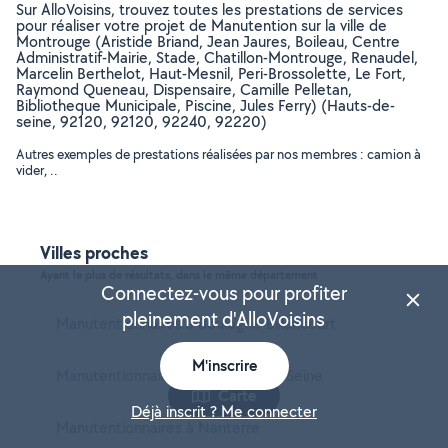
Sur AlloVoisins, trouvez toutes les prestations de services
pour réaliser votre projet de Manutention sur la ville de
Montrouge (Aristide Briand, Jean Jaures, Boileau, Centre
Administratif-Mairie, Stade, Chatillon-Montrouge, Renaudel,
Marcelin Berthelot, Haut-Mesnil, Peri-Brossolette, Le Fort,
Raymond Queneau, Dispensaire, Camille Pelletan,
Bibliotheque Municipale, Piscine, Jules Ferry) (Hauts-de-
seine, 92120, 92120, 92240, 92220)
Autres exemples de prestations réalisées par nos membres : camion à
vider, ..
Villes proches
Ayant le plus de résultats, dans le même département
Connectez-vous pour profiter
pleinement d'AlloVoisins
Manutentionnaires à Boulogne-Billancourt
M'inscrire
Manutentionnaires à Asnières-sur-Seine
Carte
Déjà inscrit ? Me connecter
Manutentionnaires à Nanterre