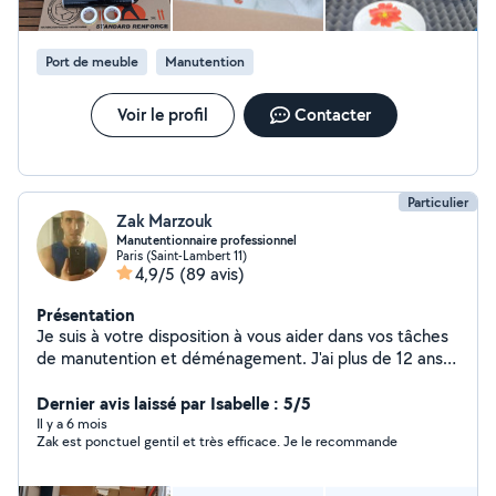
Port de meuble
Manutention
Voir le profil
Contacter
Particulier
Zak Marzouk
Manutentionnaire professionnel
Paris (Saint-Lambert 11)
4,9/5
(89 avis)
Présentation
Je suis à votre disposition à vous aider dans vos tâches
de manutention et déménagement. J'ai plus de 12 ans
d'expérience dans le déménagement et livraison, alors
n'hésitez pas à me contacter. Tél : 06-22-06-88-42
Dernier avis laissé par Isabelle : 5/5
Cordialement
Il y a 6 mois
Zak est ponctuel gentil et très efficace. Je le recommande