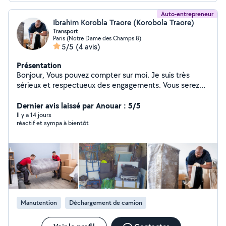
Auto-entrepreneur
Ibrahim Korobla Traore (Korobola Traore)
Transport
Paris (Notre Dame des Champs 8)
5/5
(4 avis)
Présentation
Bonjour, Vous pouvez compter sur moi. Je suis très
sérieux et respectueux des engagements. Vous serez
satisfait comme toutes les personnes qui ont placé leur
confiance en moi. Merci beaucoup pour votre retour.
Dernier avis laissé par Anouar : 5/5
Il y a 14 jours
réactif et sympa à bientôt
Manutention
Déchargement de camion