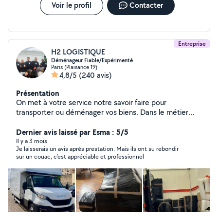
Voir le profil
Contacter
Entreprise
H2 LOGISTIQUE
Déménageur Fiable/Expérimenté
Paris (Plaisance 19)
4,8/5
(240 avis)
Présentation
On met à votre service notre savoir faire pour
transporter ou déménager vos biens. Dans le métier
depuis 1999 on allie la qualité de service à un prix
Dernier avis laissé par Esma : 5/5
abordable. 4,9/5 (300+avis Google) H2 Logistique
Il y a 3 mois
Je laisserais un avis après prestation. Mais ils ont su rebondir
sur un couac, c’est appréciable et professionnel