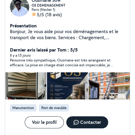
Ousmane Sow
OS DEMENAGEMENT
Paris (Necker 1)
5/5
(18 avis)
Présentation
Bonjour, Je vous aide pour vos déménagements et le
transport de vos biens. Services : Chargement,
déchargement, mise à disposition monte-meubles pour
faire monter ou descendre des meubles et des objets
Dernier avis laissé par Tom : 5/5
volumineux par l'extérieur d'un bâtiment. Atouts :
Il y a 13 jours
Personne très sympathique, Ousmane est très arrangeant et
Efficace, soigneux et habitué aux charges lourdes.
efficace. La prise en charge était concise est impeccable, je
Contactez-moi pour un déménagement en toute
recommande :)
sérénité ! Zéro 7.58.88.55.41
Manutention
Port de meuble
Voir le profil
Contacter