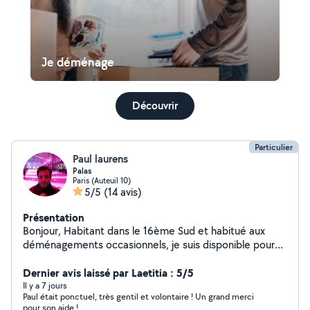
Je déménage
Découvrir
Particulier
Paul laurens
Palas
Paris (Auteuil 10)
5/5
(14 avis)
Présentation
Bonjour, Habitant dans le 16ème Sud et habitué aux
déménagements occasionnels, je suis disponible pour
vous aider avec des couvertures de déménagement et
des sangles élastiques. Possibilité de vous accompagner
Dernier avis laissé par Laetitia : 5/5
en province. Cordialement
Il y a 7 jours
Paul était ponctuel, très gentil et volontaire ! Un grand merci
pour son aide !