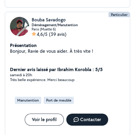
peux me rendre disponible seul ou en compagnie d'une
équipe très expérimentée. Cordialement à vous
Particulier
Bouba Savadogo
Déménagement/Manutention
Paris (Muette 6)
4,6/5
(39 avis)
Présentation
Bonjour, Ravie de vous aider. À très vite !
Dernier avis laissé par Ibrahim Korobla : 5/5
samedi à 20h
Très belle expérience. Merci beaucoup
Manutention
Port de meuble
Voir le profil
Contacter