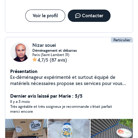
Voir le profil
Contacter
Particulier
Nizar souei
Déménagement et débarras
Paris (Saint-Lambert 31)
4,7/5
(87 avis)
Présentation
Ex-déménageur expérimenté et surtout équipé de
matériels nécessaires propose ses services pour vous
accompagner dans votre déménagement montage
emballage débarras des encombrants ouvert à toute
Dernier avis laissé par Marie : 5/5
proposition ....!
Il y a 3 mois
Très agréable et très soigneux je recommande c’était parfait
merci encore