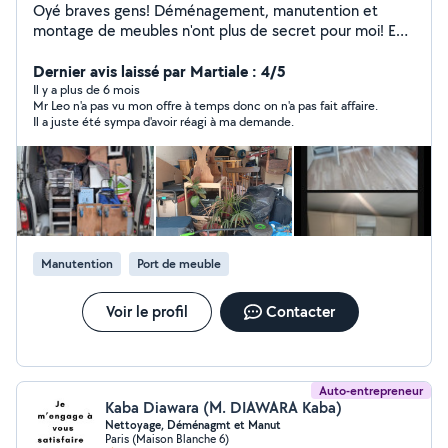
Oyé braves gens! Déménagement, manutention et
montage de meubles n'ont plus de secret pour moi! En
solo ou en équipe, selon les besoins. Le tout dans la joie
et la bonne humeur.
Dernier avis laissé par Martiale : 4/5
Il y a plus de 6 mois
Mr Leo n'a pas vu mon offre à temps donc on n'a pas fait affaire.
Il a juste été sympa d'avoir réagi à ma demande.
Manutention
Port de meuble
Voir le profil
Contacter
Auto-entrepreneur
Kaba Diawara (M. DIAWARA Kaba)
Nettoyage, Déménagmt et Manut
Paris (Maison Blanche 6)