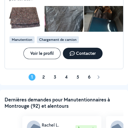
Manutention
Chargement de camion
Voir le profil
Contacter
1
2
3
4
5
6
Page
suivante
Dernières demandes pour Manutentionnaires à
Montrouge (92) et alentours
Rachel L.
N