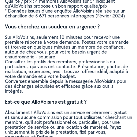
Qualité / prix : 4 membres AlloVoisins sur 5* indiquent
qu’AlloVoisins propose un bon rapport qualité/prix
* Données issues d’une enquête AlloVoisins réalisée sur un
échantillon de 5 671 personnes interrogées (Février 2024)
Vous cherchez un soudeur en urgence ?
Sur AlloVoisins, seulement 10 minutes pour recevoir une
première réponse à votre demande. Postez votre demande
et trouvez en quelques minutes un membre de confiance,
autour de chez vous, pour votre besoin urgent de
chaudronnerie - soudure
Consultez les profils des membres, professionnels ou
particuliers, qui vous ont contacté. Présentation, photos de
réalisation, expertises, avis : trouvez l'offreur idéal, adapté à
votre demande et à votre budget.
Conversez ensemble depuis la messagerie AlloVoisins pour
des échanges sécurisés et efficaces grâce aux outils
intégrés.
Est-ce que AlloVoisins est gratuit ?
Absolument ! AlloVoisins est un service entièrement gratuit
et sans aucune commission pour tout utilisateur cherchant un
membre, qu’il soit professionnel ou particulier, pour une
prestation de service ou une location de matériel. Payez
uniquement le prix de la prestation, fixé par vous,
demandeur, et l’offreur.