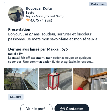
Particulier
Boubacar Koita
Bouby
Ivry-sur-Seine (Ivry Port Nord)
4,8/5
(4 avis)
Présentation
Bonjour, J'ai 27 ans, soudeur, serrurier et bricoleur
passionné. Je mets mon savoir-faire et mon sérieux à
votre service pour vous accompagner dans vos travaux,
avec efficacité et soin. Disponible et réactif, n'hésitez
Dernier avis laissé par Makka : 5/5
pas à me contacter par SMS pour toute demande
mardi à 19h
Le travail fait efficacement, mon cadenas coupé en quelques
secondes. Une communication fluide et agréable, le respect
de parole et des horaires 👍. Un jeune homme très
sympathique et un vrai pro. Je recommande fortement.
Soudure
Voir le profil
Contacter