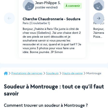
Jean-Philippe S.
J
À convenir
postée vendredi
p
Cherche Chaudronnerie - Soudure
Cherche
Paris (Croulebarbe 1)
Paris (Crou
Bonjour, j'habite à Paris 13e juste à côté de
Bonjour, vo
chez vous (Gobelins). J'ai une chaise dont 2
J'aimerais 
de ses pieds se sont désoudés et je
Pizza...
souhaiterai savoir si vous pouvez les
ressouder et si oui, quand et à quel tarif ? Je
vous joins 3 photos pour vous faire une
idée. Bonne journée. JP Simon
Prestations de services
Soudeurs
Hauts-de-seine
Montrouge
Soudeur à Montrouge : tout ce qu’il faut
savoir
Comment trouver un soudeur à Montrouge ?