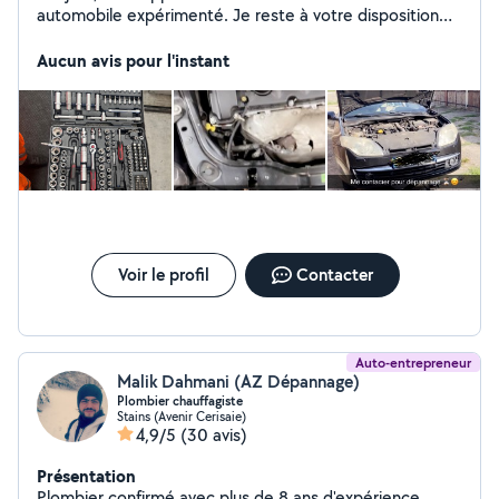
automobile expérimenté. Je reste à votre disposition
pour vos réparations de voitures N'hésitez pas à me
contacter
Aucun avis pour l'instant
Voir le profil
Contacter
Auto-entrepreneur
Malik Dahmani (AZ Dépannage)
Plombier chauffagiste
Stains (Avenir Cerisaie)
4,9/5
(30 avis)
Présentation
Plombier confirmé avec plus de 8 ans d'expérience,