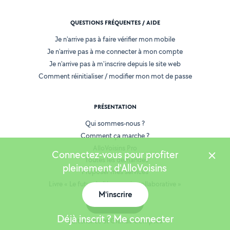
QUESTIONS FRÉQUENTES / AIDE
Je n'arrive pas à faire vérifier mon mobile
Je n'arrive pas à me connecter à mon compte
Je n'arrive pas à m'inscrire depuis le site web
Comment réinitialiser / modifier mon mot de passe
PRÉSENTATION
Qui sommes-nous ?
Comment ça marche ?
AlloVoisins Pro
Connectez-vous pour profiter
Toutes les demandes
pleinement d'AlloVoisins
Proposer mes services
Livre « Le futur de l'économie collaborative »
M'inscrire
AlloVoisins en France
Carte
Espace presse
Déjà inscrit ? Me connecter
Partenaires et Grands Comptes