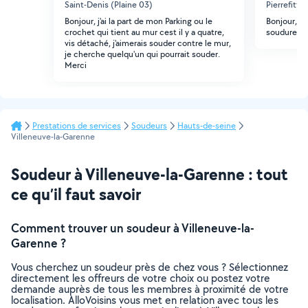
Saint-Denis (Plaine 03)
Pierrefitte
Bonjour, j'ai la part de mon Parking ou le
Bonjour, j 
crochet qui tient au mur cest il y a quatre,
soudure et
vis détaché, j'aimerais souder contre le mur,
je cherche quelqu'un qui pourrait souder.
Merci
Prestations de services
Soudeurs
Hauts-de-seine
Villeneuve-la-Garenne
Soudeur à Villeneuve-la-Garenne : tout
ce qu’il faut savoir
Comment trouver un soudeur à Villeneuve-la-
Garenne ?
Vous cherchez un soudeur près de chez vous ? Sélectionnez
directement les offreurs de votre choix ou postez votre
demande auprès de tous les membres à proximité de votre
localisation. AlloVoisins vous met en relation avec tous les