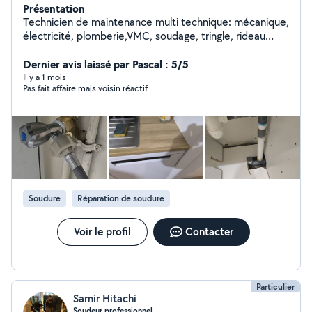
Présentation
Technicien de maintenance multi technique: mécanique,
électricité, plomberie,VMC, soudage, tringle, rideau
mécanique et électrique, porte de garage,
serrurerie,montage de meubles, fixation sur tout types
Dernier avis laissé par Pascal : 5/5
de murs, petits travaux de maçonnerie,...
Il y a 1 mois
Pas fait affaire mais voisin réactif.
Soudure
Réparation de soudure
Voir le profil
Contacter
Particulier
Samir Hitachi
Soudeur professionnel