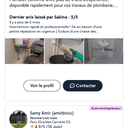
disponible rapidement pour vos travaux de plomberie,
de soudure et petits bricolages. Je suis également
disponible pour vos déménagements et livraison de
Dernier avis laissé par Sakina : 5/5
colis.
Il y a plus de 6 mois
Intervention rapide et professionnelle ! J'ai eu besoin d'une
petite réparation en urgence ( Sudure d'une chaise des
épilations d'une institude de beauté) et Malik est venu très
rapidement. Travail soigné, efficace, et avec le sourire. Je
recommande .
Voir le profil
Contacter
Auto-entrepreneur
Samy Amir (amirbrico)
Homme tout main
Paris (Grandes Carrieres 21)
4,9/5
(16 avis)