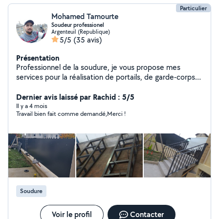
Particulier
Mohamed Tamourte
Soudeur professionel
Argenteuil (Republique)
5/5
(35 avis)
Présentation
Professionnel de la soudure, je vous propose mes
services pour la réalisation de portails, de garde-corps
de toutes sortes de soudures métalliques.Avec un
savoir-faire éprouvé.
Dernier avis laissé par Rachid : 5/5
Il y a 4 mois
Travail bien fait comme demandé,Merci !
Soudure
Voir le profil
Contacter