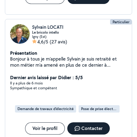
Particulier
Sylvain LOCATI
Le bricolo intello
Igny (Est)
4,6/5
(27 avis)
Présentation
Bonjour à tous je m'appelle Sylvain je suis retraité et
mon métier m'a amené en plus de ce dernier à
entretenir et réparer des équipements de laboratoire.
D'autre part j'aime bricoler depuis toujours. Je me suis
Dernier avis laissé par Didier : 5/5
inscrit pour plein de (bonnes) raisons! Principalement le
Il y a plus de 6 mois
Sympathique et compétent
côté relationnel et aussi ne plus réaliser des réparations
que pour mes amis puis pour les copains de mes amis
ou si vous préférez les amis de mes amis ou mieux
encore les amis d'amis de mes copains! j'estime que
Demande de travaux d’électricité
Pose de prise électrique
tout investissement mérite une compensation sauf si
l'investissement n'a pas abouti bien sûr. A très bientôt
peut être.
Voir le profil
Contacter