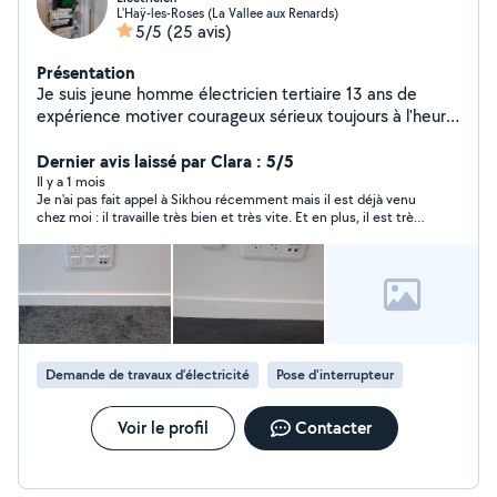
L'Haÿ-les-Roses (La Vallee aux Renards)
5/5
(25 avis)
Présentation
Je suis jeune homme électricien tertiaire 13 ans de
expérience motiver courageux sérieux toujours à l'heure
la satisfaction de clients qui est mon priorité toujours
actif !
Dernier avis laissé par Clara : 5/5
Il y a 1 mois
Je n'ai pas fait appel à Sikhou récemment mais il est déjà venu
chez moi : il travaille très bien et très vite. Et en plus, il est très
sympathique. Je le recommande à tout le monde.
Demande de travaux d’électricité
Pose d'interrupteur
Voir le profil
Contacter