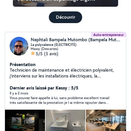
Découvrir
Auto-entrepreneur
Nephtali Bampela Mutombo (Bampela Mutombo Nephtali BMNS ÉLECTRICITÉ)
La polyvalence (ÉLECTRICITÉ)
Massy (Descartes)
5/5
(5 avis)
Présentation
Technicien de maintenance et électricien polyvalent,
j'interviens sur les installations électriques, la
maintenance préventive et corrective ainsi que les
dépannages techniques. Autonome et rigoureux, je
Dernier avis laissé par Kessy : 5/5
m'adapte à différents environnements (industrie,
Il y a 2 mois
Vous pouvez faire appelle à lui, sans problème excellent travail
bâtiment, sites techniques). Le bricolage est un
très satisfaisante de la prestation je l ai même rajouter dans
véritable atout, me permettant d'assurer des travaux de
mes favoris
montage, de réparation et d'amélioration des
installations avec efficacité.