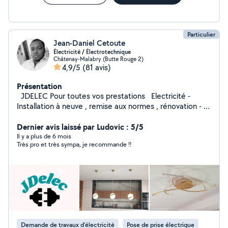
Conseils et explications transparents ; Interlocuteur
unique du début à la fin du chantier; Travail soigné et
conforme aux règles de l'art.
Particulier
Jean-Daniel Cetoute
Électricité / Électrotechnique
Châtenay-Malabry (Butte Rouge 2)
4,9/5
(81 avis)
Présentation
JDELEC Pour toutes vos prestations Electricité -
Installation à neuve , remise aux normes , rénovation -
Dépannage habitation , tertiaire , industriel -
Motorisation portail - Installation store banne - Contrôle
Dernier avis laissé par Ludovic : 5/5
d'accès - Installation borne de recharge véhicule
Il y a plus de 6 mois
Très pro et très sympa, je recommande !!
électrique - Caméra surveillance - Réparation
électroménager - Pré contrôle avant passage Consuel
- N'hésitez pas à me contacter au O782352889 - Pour
une solution adaptée à vos besoins, je préconise un
diagnostic par téléphone ou sur place. - Devis gratuit
Demande de travaux d’électricité
Pose de prise électrique