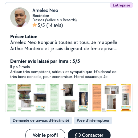
Entreprise
Amelec Neo
Electricien
Fresnes (Vallee aux Renards)
5/5
(14 avis)
Présentation
Amelec Neo Bonjour à toutes et tous, Je m'appelle
Arthur Monteiro et je suis dirigeant de l'entreprise
d'électricité AMELEC NEO, Artisan basée à Fresnes
(94260). Certifié IRVE P1 & P2. J'interviens dans la
Dernier avis laissé par Imra : 5/5
région pour tous types de travaux d'électricité du
Il y a 2 mois
Artisan très compétent, sérieux et sympathique. M'a donné de
bâtiment : dépannage, rénovation, extensions,
très bons conseils, pour économiser. Merci beaucoup. Je
modifications et installation de bornes de recharge.
recommande +++++
Soucieux de la qualité de service et de la satisfaction
client, je travaille toujours en collaboration avec mes
clients afin de proposer des solutions techniques et
économiques adaptées à chaque projet. Polyvalent et
bricoleur, je propose également des prestations
d'aménagement intérieur (pose de cuisine,
Demande de travaux d’électricité
Pose d'interrupteur
électroménager et petite plomberie, meubles, placards
et dressing). Je m'engage à fournir un travail soigné,
garanti et assuré (RC Pro et décennale), avec des devis
Voir le profil
Contacter