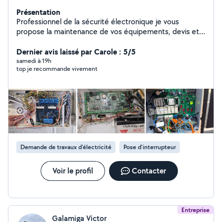
Présentation
Professionnel de la sécurité électronique je vous
propose la maintenance de vos équipements, devis et
pose de systèmes d'alarme, vidéo surveillance,
interphone et contrôle d'accès toute marque. Je
Dernier avis laissé par Carole : 5/5
propose également la réalisation de plan de cuisines
samedi à 19h
top je recommande vivement
jusqu'à leur installation complète.
Demande de travaux d’électricité
Pose d'interrupteur
Voir le profil
Contacter
Entreprise
Galamiga Victor