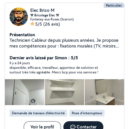
Particulier
Elec Brico M
⚒️ Bricolage Elec ⚒️
Fontenay-aux-Roses (Scarron)
5/5
(26 avis)
Présentation
Technicien Cableur depuis plusieurs années. Je propose
mes compétences pour : fixations murales (TV, miroirs,
étagères), réparations diverses et travaux électriques.
Ponctualité garantie, chantier propre, finitions soignées.
Dernier avis laissé par Simon : 5/5
Il y a 24 jours
disponible, efficace, travailleur, apporteur de solution et
surtout très très agréable. Merci bcp pour vos services !
Demande de travaux d’électricité
Pose d'interrupteur
Voir le profil
Contacter