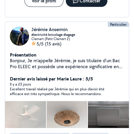
Voir le profil
Contacter
Particulier
Jérémie Ansermin
électricité bricolage élagage
Clamart (Petit Clamart 2)
5/5
(15 avis)
Présentation
Bonjour, Je m'appelle Jérémie, je suis titulaire d'un Bac
Pro ELEEC et possède une expérience significative en
bricolage et rénovation d'appartements et de
bâtiments. Mes services incluent : Électricité
Dernier avis laissé par Marie Laure : 5/5
:Installation et dépannage électrique (prises,
Il y a 23 jours
Excellent travail réalisé par Jérémie qui en plus d'avoir été
interrupteurs, luminaires). Bricolage général :Montage
efficace est très sympathique. Nous le recommandons.
de meubles, étagères, réparations diverses et petits
travaux manuels. Rénovation :Peinture, application
d'enduit, petites modifications et travaux de finition.
Maintenance et entretien :Suivi, amélioration et remise
en état de vos installations et équipements. Je propose
mes services pour vos travaux d'élagage et d'entretien
d'arbres. Nous travaillons sur corde, en sécurité, à deux