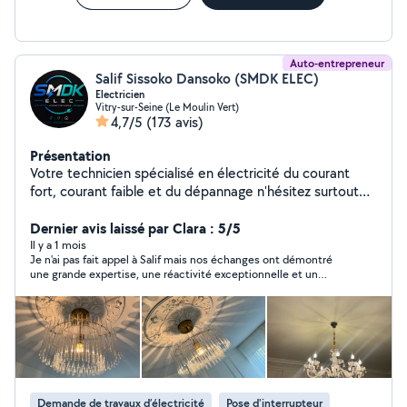
gratuits et des tarifs raisonnables. Ne cherchez plus,
vous avez trouvé votre artisan de confiance. Au plaisir
de vous accompagner Arthur Monteiro
Auto-entrepreneur
Salif Sissoko Dansoko (SMDK ELEC)
Electricien
Vitry-sur-Seine (Le Moulin Vert)
4,7/5
(173 avis)
Présentation
Votre technicien spécialisé en électricité du courant
fort, courant faible et du dépannage n'hésitez surtout
pas à m'appeler 24/24 je suis disponible de répondre à
vos attentes. Cordialement
Dernier avis laissé par Clara : 5/5
Il y a 1 mois
Je n'ai pas fait appel à Salif mais nos échanges ont démontré
une grande expertise, une réactivité exceptionnelle et un
homme très respectueux et sympathique : je recommande
Salif à tout le monde. Et je ferai appel à lui si besoin.
Demande de travaux d’électricité
Pose d'interrupteur