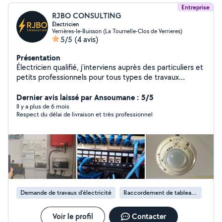
Entreprise
RJBO CONSULTING
Électricien
Verrières-le-Buisson (La Tournelle-Clos de Verrieres)
5/5
(4 avis)
Présentation
Électricien qualifié, j'interviens auprès des particuliers et
petits professionnels pour tous types de travaux
électriques : dépannage, recherche de panne, mise en
sécurité, rénovation de tableaux électriques, installation
Dernier avis laissé par Ansoumane : 5/5
de prises, interrupteurs, éclairages, bornes de recharge
Il y a plus de 6 mois
Respect du délai de livraison et très professionnel
IRVE et accompagnement de projets photovoltaïques.
Prestations : Dépannage et recherche de panne ;
Remplacement ou rénovation de tableau électrique ;
Installation ou déplacement de prises et interrupteurs ;
Éclairage intérieur et extérieur ; Mise en sécurité
d'installations électriques ; Installation de bornes de
recharge pour véhicules électriques ; Conseil pour
projets photovoltaïques ; Petits travaux électriques
Demande de travaux d’électricité
Raccordement de tableau électrique
domestiques et tertiaires. Mes engagements :
Entreprise déclarée et assurée ; Assurance décennale
selon les travaux réalisés ; Devis clair avant intervention ;
Voir le profil
Contacter