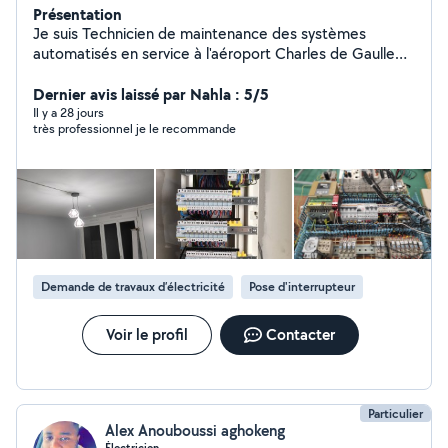
Présentation
Je suis Technicien de maintenance des systèmes
automatisés en service à l'aéroport Charles de Gaulle
(CDG) et ORLY.je suis électricien et électrotechnicien
professionnel avec plus de 15ans d'expérience.pendant
Dernier avis laissé par Nahla : 5/5
mes temps libres et certains weekends je vous propose
Il y a 28 jours
très professionnel je le recommande
mes services pour tous types de travaux d'électricité et
les dépannages de machines. -Installation neuves et
rénovation - Recherche des Pannes -installation des
prises -Remise en norme NF- C-15-100 -Remplacement
de tableau électrique -Modification d'installation -
dépannage de certaines machines électriques et
industrielles - Petit BRICOLAGE devis et déplacement
gratuit. n'hésitez pas de me contacter pour plus
Demande de travaux d’électricité
Pose d'interrupteur
d'informations
Voir le profil
Contacter
Particulier
Alex Anouboussi aghokeng