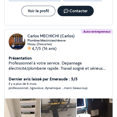
Voir le profil
Contacter
Auto-entrepreneur
Carlos MECHICHI (Carlos)
Plombier/électricien/rénove
Massy (Descartes)
4,7/5
(16 avis)
Présentation
Professionnel à votre service. Depannage
électricité/plomberie rapide. Travail soigné et sérieux
dans le respect des normes. Politesse et votre
satisfaction assurée.
Dernier avis laissé par Emeraude : 5/5
Il y a plus de 6 mois
professionnel, rigoureux, dynamique ...merci beaucoup