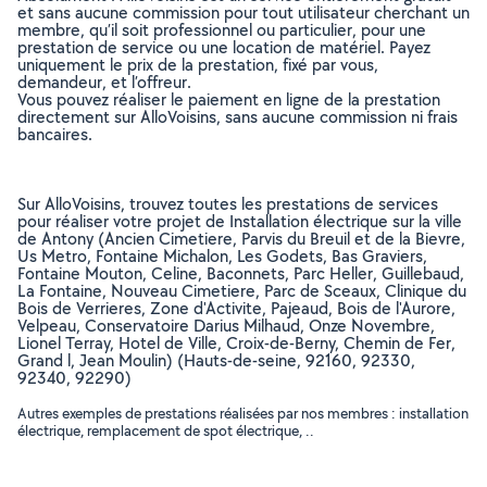
et sans aucune commission pour tout utilisateur cherchant un
membre, qu’il soit professionnel ou particulier, pour une
prestation de service ou une location de matériel. Payez
uniquement le prix de la prestation, fixé par vous,
demandeur, et l’offreur.
Vous pouvez réaliser le paiement en ligne de la prestation
directement sur AlloVoisins, sans aucune commission ni frais
bancaires.
Sur AlloVoisins, trouvez toutes les prestations de services
pour réaliser votre projet de Installation électrique sur la ville
de Antony (Ancien Cimetiere, Parvis du Breuil et de la Bievre,
Us Metro, Fontaine Michalon, Les Godets, Bas Graviers,
Fontaine Mouton, Celine, Baconnets, Parc Heller, Guillebaud,
La Fontaine, Nouveau Cimetiere, Parc de Sceaux, Clinique du
Bois de Verrieres, Zone d'Activite, Pajeaud, Bois de l'Aurore,
Velpeau, Conservatoire Darius Milhaud, Onze Novembre,
Lionel Terray, Hotel de Ville, Croix-de-Berny, Chemin de Fer,
Grand l, Jean Moulin) (Hauts-de-seine, 92160, 92330,
92340, 92290)
Autres exemples de prestations réalisées par nos membres : installation
électrique, remplacement de spot électrique, ..