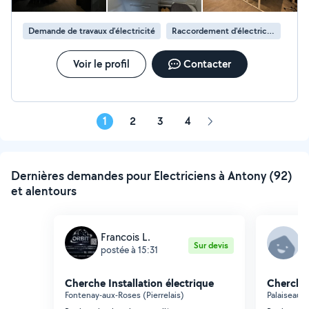
Demande de travaux d’électricité
Raccordement d'électricité
Voir le profil
Contacter
1
2
3
4
Page
suivante
Dernières demandes pour Electriciens à Antony (92)
et alentours
Francois L.
E
Sur devis
postée à 15:31
p
Cherche Installation électrique
Cherche 
Fontenay-aux-Roses (Pierrelais)
Palaiseau 