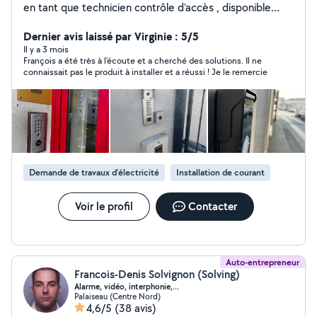
en tant que technicien contrôle d'accès , disponible
pour réparation et installation système interphonie et
contrôle d'accès (portail, porte de hall , ouverture à
Dernier avis laissé par Virginie : 5/5
distance, programmation de badges ) ainsi que
Il y a 3 mois
François a été très à l’écoute et a cherché des solutions. Il ne
technicien IRVE pour les installations de bornes
connaissait pas le produit à installer et a réussi ! Je le remercie
électrique
Demande de travaux d’électricité
Installation de courant
Voir le profil
Contacter
Auto-entrepreneur
Francois-Denis Solvignon (Solving)
Alarme, vidéo, interphonie,...
Palaiseau (Centre Nord)
4,6/5
(38 avis)