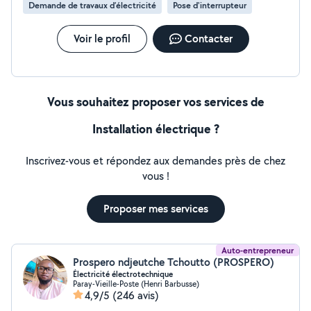
Demande de travaux d’électricité
Pose d'interrupteur
(avec mon collègue), pour un résultat propre et profes
Sérieux, organisé et minutieux, je m'adapte à vos
besoins et garantis une intervention rapide pour tous
Voir le profil
Contacter
vos projets, petits ou grands. Contactez-moi pour
discuter n'hésitez pas sms de votre projet et obtenir un
devis.
Vous souhaitez proposer vos services de
Installation électrique ?
Inscrivez-vous et répondez aux demandes près de chez
vous !
Proposer mes services
Auto-entrepreneur
Prospero ndjeutche Tchoutto (PROSPERO)
Électricité électrotechnique
Paray-Vieille-Poste (Henri Barbusse)
4,9/5
(246 avis)