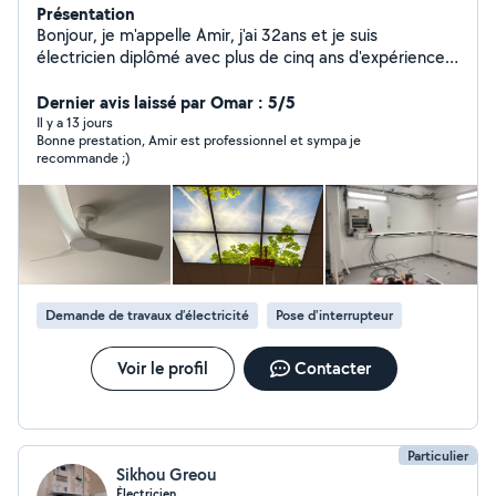
Présentation
Bonjour, je m'appelle Amir, j'ai 32ans et je suis
électricien diplômé avec plus de cinq ans d'expérience.
Sérieux et rigoureux, je vous propose mes services pour
tous vos travaux d'électricité (installation, dépannage,
Dernier avis laissé par Omar : 5/5
remise aux normes.etc ) ainsi que pour de nombreux
Il y a 13 jours
Bonne prestation, Amir est professionnel et sympa je
petits travaux de bricolage : montage de meubles,
recommande ;)
fixation d'étagères, pose de luminaires, petits
dépannages et entretien. N'hésitez pas à me contacter
pour des interventions rapides, efficaces et toujours
réalisées dans le respect des normes de sécurité. Votre
satisfaction est ma priorité
Demande de travaux d’électricité
Pose d'interrupteur
Voir le profil
Contacter
Particulier
Sikhou Greou
Électricien