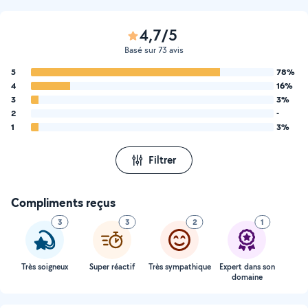
4,7/5
Basé sur 73 avis
5
78%
4
16%
3
3%
2
-
1
3%
Filtrer
Compliments reçus
3
3
2
1
Très soigneux
Super réactif
Très sympathique
Expert dans son
domaine